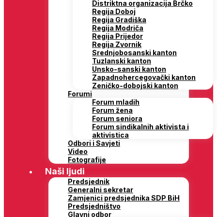
Distriktna organizacija Brčko
Regija Doboj
Regija Gradiška
Regija Modriča
Regija Prijedor
Regija Zvornik
Srednjobosanski kanton
Tuzlanski kanton
Unsko-sanski kanton
Zapadnohercegovački kanton
Zeničko-dobojski kanton
Forumi
Forum mladih
Forum žena
Forum seniora
Forum sindikalnih aktivista i
aktivistica
Odbori i Savjeti
Video
Fotografije
Naši ljudi
Predsjednik
Generalni sekretar
Zamjenici predsjednika SDP BiH
Predsjedništvo
Glavni odbor