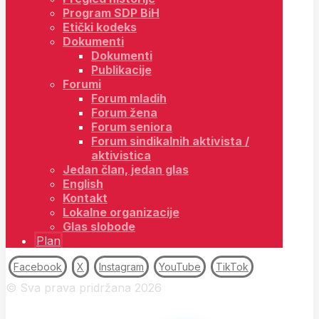
Program SDP BiH
Etički kodeks
Dokumenti
Dokumenti
Publikacije
Forumi
Forum mladih
Forum žena
Forum seniora
Forum sindikalnih aktivista /
aktivistica
Jedan član, jedan glas
English
Kontakt
Lokalne organizacije
Glas slobode
Plan
Facebook
X
Instagram
YouTube
TikTok
© Sva prava pridržana 2026