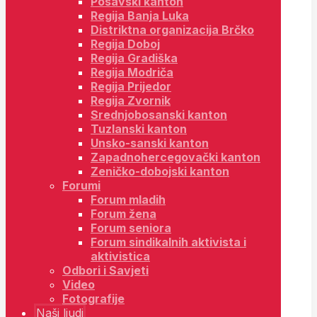
Posavski kanton
Regija Banja Luka
Distriktna organizacija Brčko
Regija Doboj
Regija Gradiška
Regija Modriča
Regija Prijedor
Regija Zvornik
Srednjobosanski kanton
Tuzlanski kanton
Unsko-sanski kanton
Zapadnohercegovački kanton
Zeničko-dobojski kanton
Forumi
Forum mladih
Forum žena
Forum seniora
Forum sindikalnih aktivista i
aktivistica
Odbori i Savjeti
Video
Fotografije
Naši ljudi