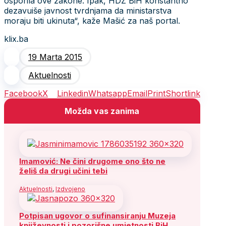
osporila ove zakone. Ipak, HDZ BiH konstantno
dezavuiše javnost tvrdnjama da ministarstva
moraju biti ukinuta“, kaže Mašić za naš portal.
klix.ba
19 Marta 2015
Aktuelnosti
Facebook
X
Linkedin
Whatsapp
Email
Print
Shortlink
Možda vas zanima
Imamović: Ne čini drugome ono što ne
želiš da drugi učini tebi
Aktuelnosti
,
Izdvojeno
Potpisan ugovor o sufinansiranju Muzeja
književnosti i pozorišne umjetnosti BiH