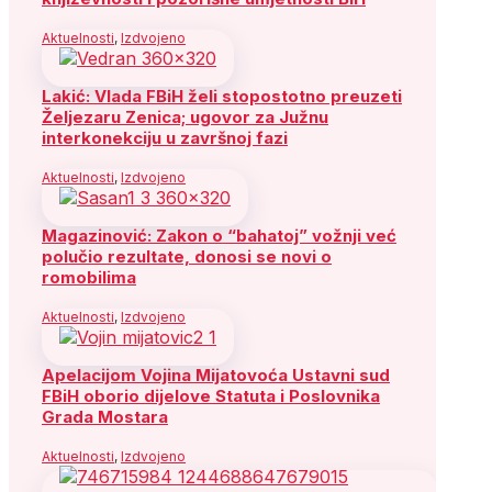
Aktuelnosti
,
Izdvojeno
Lakić: Vlada FBiH želi stopostotno preuzeti
Željezaru Zenica; ugovor za Južnu
interkonekciju u završnoj fazi
Aktuelnosti
,
Izdvojeno
Magazinović: Zakon o “bahatoj” vožnji već
polučio rezultate, donosi se novi o
romobilima
Aktuelnosti
,
Izdvojeno
Apelacijom Vojina Mijatovoća Ustavni sud
FBiH oborio dijelove Statuta i Poslovnika
Grada Mostara
Aktuelnosti
,
Izdvojeno