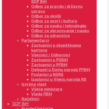
SDP BiH
Odbor za pravdu i državnu
upravu
Odbor za okoliš
Odbor za sport i kulturu
Odbor za nauku i tehnologiju
Odbor za obrazovanje i nauku
Odbor za zdravstvo
Parlamentarci
Zastupnici u skupštinama
kantona
Vijećnici / Odbornici
Zastupnici u PSBiH
Zastupnici u PFBiH
Delegati u Domu naroda PFBiH
Poslanici u NSRS
Izaslanici u Vijeću naroda RS
Izvršna vlast
Vijeće ministara
Vlada FBiH
Načelnici
SDP BiH
Pregled historije