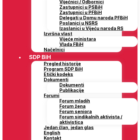
Vijećnici / Odbornici
Zastupnici u PSBiH
Zastupnici u PFBiH
Delegati u Domu naroda PFBiH
Poslanici u NSRS
Izaslanici u Vijeću naroda RS
Izvršna vlast
Vijeće ministara
Vlada FBiH
Načelnici
SDP BiH
Pregled historije
Program SDP BiH
Etički kodeks
Dokumenti
Dokumenti
Publikacije
Forumi
Forum mladih
Forum žena
Forum seniora
Forum sindikalnih aktivista /
aktivistica
Jedan član, jedan glas
English
Kontakt