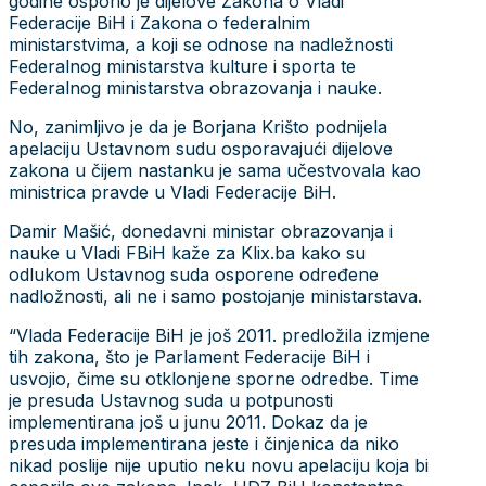
godine osporio je dijelove Zakona o Vladi
Federacije BiH i Zakona o federalnim
ministarstvima, a koji se odnose na nadležnosti
Federalnog ministarstva kulture i sporta te
Federalnog ministarstva obrazovanja i nauke.
No, zanimljivo je da je Borjana Krišto podnijela
apelaciju Ustavnom sudu osporavajući dijelove
zakona u čijem nastanku je sama učestvovala kao
ministrica pravde u Vladi Federacije BiH.
Damir Mašić, donedavni ministar obrazovanja i
nauke u Vladi FBiH kaže za Klix.ba kako su
odlukom Ustavnog suda osporene određene
nadložnosti, ali ne i samo postojanje ministarstava.
“Vlada Federacije BiH je još 2011. predložila izmjene
tih zakona, što je Parlament Federacije BiH i
usvojio, čime su otklonjene sporne odredbe. Time
je presuda Ustavnog suda u potpunosti
implementirana još u junu 2011. Dokaz da je
presuda implementirana jeste i činjenica da niko
nikad poslije nije uputio neku novu apelaciju koja bi