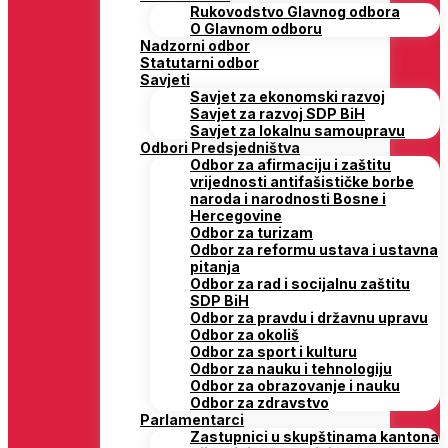
Rukovodstvo Glavnog odbora
O Glavnom odboru
Nadzorni odbor
Statutarni odbor
Savjeti
Savjet za ekonomski razvoj
Savjet za razvoj SDP BiH
Savjet za lokalnu samoupravu
Odbori Predsjedništva
Odbor za afirmaciju i zaštitu
vrijednosti antifašističke borbe
naroda i narodnosti Bosne i
Hercegovine
Odbor za turizam
Odbor za reformu ustava i ustavna
pitanja
Odbor za rad i socijalnu zaštitu
SDP BiH
Odbor za pravdu i državnu upravu
Odbor za okoliš
Odbor za sport i kulturu
Odbor za nauku i tehnologiju
Odbor za obrazovanje i nauku
Odbor za zdravstvo
Parlamentarci
Zastupnici u skupštinama kantona