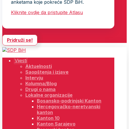
anketama koje pokreće SDP BiH.
Kliknite ovdje da pristupite Atlasu
Pridruži se!
Vijesti
Aktuelnosti
Saopštenja i izjave
Intervju
Kolumna/Blog
Drugi o nama
Lokalne organizacije
Bosansko-podrinjski Kanton
Hercegovačko-neretvanski
kanton
Kanton 10
Kanton Sarajevo