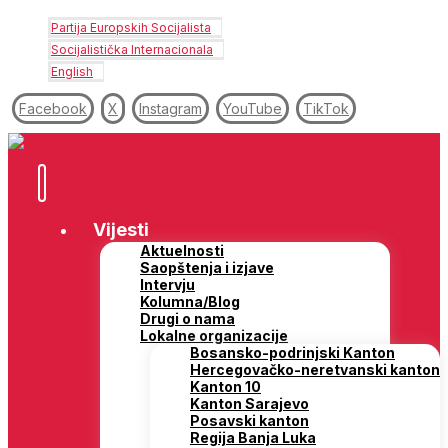
Partija Europskih Socijalista
Socijalistička Internacionala
English
Facebook
X
Instagram
YouTube
TikTok
Vijesti
Aktuelnosti
Saopštenja i izjave
Intervju
Kolumna/Blog
Drugi o nama
Lokalne organizacije
Bosansko-podrinjski Kanton
Hercegovačko-neretvanski kanton
Kanton 10
Kanton Sarajevo
Posavski kanton
Regija Banja Luka