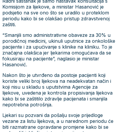
Radni sastanak je samo nastavak konsultacija s
Komisijom za lijekove, a ministar Hasanović je
podsjetio na sve ono što se uradilo u proteklom
periodu kako bi se olakšao pristup zdravstvenoj
zaštiti.
“Smanjili smo administrativne obaveze za 30% u
porodičnoj medicini, ukinuli uputnice za onkološke
pacijente i za upućivanje s klinike na kliniku. To je
značajna olakšica jer ljekarima omogućava da se
fokusiraju na pacijente”, naglasio je ministar
Hasanović.
Nakon što je utvrđeno da postoje pacijenti koji
koriste veliki broj lijekova na neadekvatan način i
koji nisu u skladu s uputstvima Agencije za
lijekove, uvedena je kontrola propisivanja lijekova
kako bi se zaštitilo zdravlje pacijenata i smanjila
nepotrebna potrošnja.
Ljekari su pozvani da pošalju svoje prijedloge
vezane za listu lijekova, a u narednom periodu će
biti razmatrane opravdane promjene kako bi se