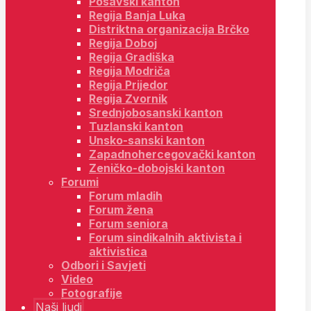
Posavski kanton
Regija Banja Luka
Distriktna organizacija Brčko
Regija Doboj
Regija Gradiška
Regija Modriča
Regija Prijedor
Regija Zvornik
Srednjobosanski kanton
Tuzlanski kanton
Unsko-sanski kanton
Zapadnohercegovački kanton
Zeničko-dobojski kanton
Forumi
Forum mladih
Forum žena
Forum seniora
Forum sindikalnih aktivista i
aktivistica
Odbori i Savjeti
Video
Fotografije
Naši ljudi