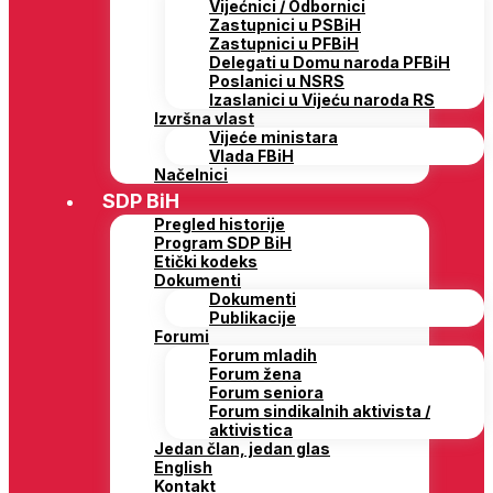
Vijećnici / Odbornici
Zastupnici u PSBiH
Zastupnici u PFBiH
Delegati u Domu naroda PFBiH
Poslanici u NSRS
Izaslanici u Vijeću naroda RS
Izvršna vlast
Vijeće ministara
Vlada FBiH
Načelnici
SDP BiH
Pregled historije
Program SDP BiH
Etički kodeks
Dokumenti
Dokumenti
Publikacije
Forumi
Forum mladih
Forum žena
Forum seniora
Forum sindikalnih aktivista /
aktivistica
Jedan član, jedan glas
English
Kontakt