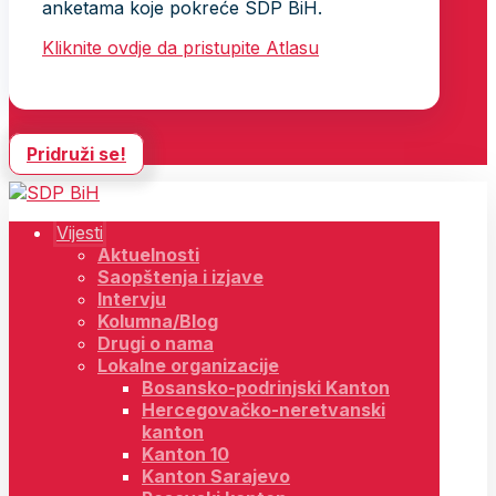
anketama koje pokreće SDP BiH.
Kliknite ovdje da pristupite Atlasu
Pridruži se!
Vijesti
Aktuelnosti
Saopštenja i izjave
Intervju
Kolumna/Blog
Drugi o nama
Lokalne organizacije
Bosansko-podrinjski Kanton
Hercegovačko-neretvanski
kanton
Kanton 10
Kanton Sarajevo