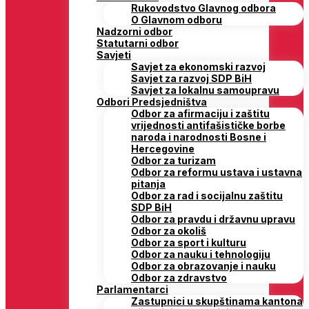
Rukovodstvo Glavnog odbora
O Glavnom odboru
Nadzorni odbor
Statutarni odbor
Savjeti
Savjet za ekonomski razvoj
Savjet za razvoj SDP BiH
Savjet za lokalnu samoupravu
Odbori Predsjedništva
Odbor za afirmaciju i zaštitu
vrijednosti antifašističke borbe
naroda i narodnosti Bosne i
Hercegovine
Odbor za turizam
Odbor za reformu ustava i ustavna
pitanja
Odbor za rad i socijalnu zaštitu
SDP BiH
Odbor za pravdu i državnu upravu
Odbor za okoliš
Odbor za sport i kulturu
Odbor za nauku i tehnologiju
Odbor za obrazovanje i nauku
Odbor za zdravstvo
Parlamentarci
Zastupnici u skupštinama kantona