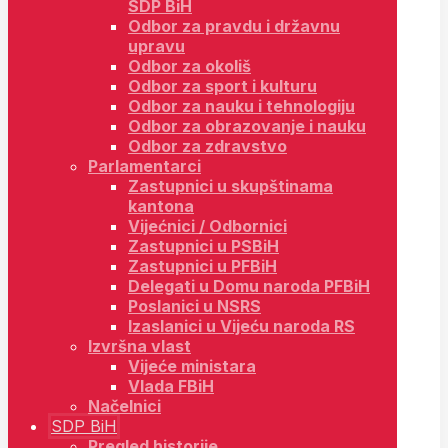
SDP BiH
Odbor za pravdu i državnu
upravu
Odbor za okoliš
Odbor za sport i kulturu
Odbor za nauku i tehnologiju
Odbor za obrazovanje i nauku
Odbor za zdravstvo
Parlamentarci
Zastupnici u skupštinama
kantona
Vijećnici / Odbornici
Zastupnici u PSBiH
Zastupnici u PFBiH
Delegati u Domu naroda PFBiH
Poslanici u NSRS
Izaslanici u Vijeću naroda RS
Izvršna vlast
Vijeće ministara
Vlada FBiH
Načelnici
SDP BiH
Pregled historije