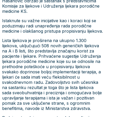
Hasanović održao je sastanak s predstavnicima
Komisije za lijekove i Udruženja ljekara porodične
medicine KS.
Istaknute su važne inicijative kao i koraci koji se
poduzimaju radi unapređenja rada porodične
medicine i olakšanog pristupa propisivanju lijekova.
Lista lijekova je proširena na ukupno 1.300
lijekova, uključujući 508 novih generičkih lijekova
na A i B listi, što predstavlja značajnu korist za
pacijente i ljekare. Prihvaćene sugestije Udruženja
ljekara porodične medicine koje su se odnosile na
prethodne poteškoće u propisivanju lijekova
svakako doprinose boljoj implementaciji terapija, a
ljekari će sada imati veću fleksibilnost u
svakodnevnom radu. Zadovoljstvo svih učesnika
na sastanku rezultat je toga što je lista lijekova
sada sveobuhvatnija i preciznija i omogućava bolje
upravljanje terapijama i ista je važan i pozitivan
pomak za sve uključene strane, s ogromnim
benefitima, navode iz Ministarstva zdravstva.