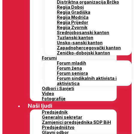
Distriktna organizacija Brčko
Regija Doboj
Regija Gradiška
Regija Modriča
Regija Prijedor
Regija Zvornik
Srednjobosanski kanton
Tuzlanski kanton
Unsko-sanski kanton
Zapadnohercegovački kanton
Zeničko-dobojski kanton
Forumi
Forum mladih
Forum žena
Forum seniora
Forum sindikalnih aktivista i
aktivistica
Odbori i Savjeti
Video
Fotografije
Naši ljudi
Predsjednik
Generalni sekretar
Zamjenici predsjednika SDP BiH
Predsjedništvo
Glavni odbor