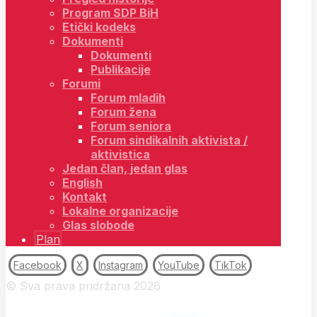
Program SDP BiH
Etički kodeks
Dokumenti
Dokumenti
Publikacije
Forumi
Forum mladih
Forum žena
Forum seniora
Forum sindikalnih aktivista /
aktivistica
Jedan član, jedan glas
English
Kontakt
Lokalne organizacije
Glas slobode
Plan
Facebook
X
Instagram
YouTube
TikTok
© Sva prava pridržana 2026