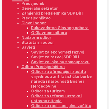
Predsjednik
Generalni sekretar
Zamjenici predsjednika SDP BiH
Predsjedništvo
Glavni odbor
Rukovodstvo Glavnog odbora
O Glavnom odboru
Nadzorni odbor
Statutarni odbor
Savjeti
Savjet za ekonomski razvoj
Savjet za razvoj SDP BiH
Savjet za lokalnu samoupravu
Odbori Predsjedništva
Odbor za afirmaciju i zaštitu
vrijednosti antifašističke borbe
naroda i narodnosti Bosne i
Hercegovine
Odbor za turizam
Odbor za reformu ustava i
ustavna pitanja
Odbor za rad i socijalnu zaštitu