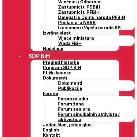
Vijećnici / Odbornici
Zastupnici u PSBiH
Zastupnici u PFBiH
Delegati u Domu naroda PFBiH
Poslanici u NSRS
Izaslanici u Vijeću naroda RS
Izvršna vlast
Vijeće ministara
Vlada FBiH
Načelnici
SDP BiH
Pregled historije
Program SDP BiH
Etički kodeks
Dokumenti
Dokumenti
Publikacije
Forumi
Forum mladih
Forum žena
Forum seniora
Forum sindikalnih aktivista /
aktivistica
Jedan član, jedan glas
English
Kontakt