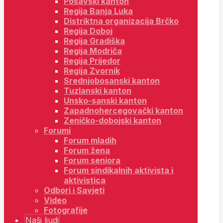
Posavski kanton
Regija Banja Luka
Distriktna organizacija Brčko
Regija Doboj
Regija Gradiška
Regija Modriča
Regija Prijedor
Regija Zvornik
Srednjobosanski kanton
Tuzlanski kanton
Unsko-sanski kanton
Zapadnohercegovački kanton
Zeničko-dobojski kanton
Forumi
Forum mladih
Forum žena
Forum seniora
Forum sindikalnih aktivista i
aktivistica
Odbori i Savjeti
Video
Fotografije
Naši ljudi