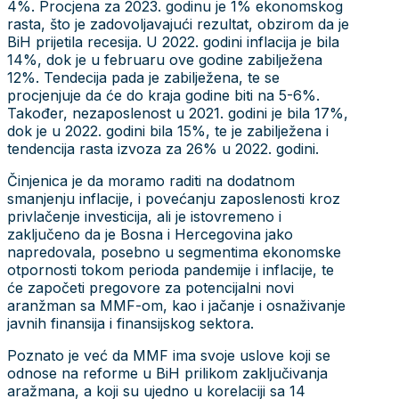
4%. Procjena za 2023. godinu je 1% ekonomskog
rasta, što je zadovoljavajući rezultat, obzirom da je
BiH prijetila recesija. U 2022. godini inflacija je bila
14%, dok je u februaru ove godine zabilježena
12%. Tendecija pada je zabilježena, te se
procjenjuje da će do kraja godine biti na 5-6%.
Također, nezaposlenost u 2021. godini je bila 17%,
dok je u 2022. godini bila 15%, te je zabilježena i
tendencija rasta izvoza za 26% u 2022. godini.
Činjenica je da moramo raditi na dodatnom
smanjenju inflacije, i povećanju zaposlenosti kroz
privlačenje investicija, ali je istovremeno i
zaključeno da je Bosna i Hercegovina jako
napredovala, posebno u segmentima ekonomske
otpornosti tokom perioda pandemije i inflacije, te
će započeti pregovore za potencijalni novi
aranžman sa MMF-om, kao i jačanje i osnaživanje
javnih finansija i finansijskog sektora.
Poznato je već da MMF ima svoje uslove koji se
odnose na reforme u BiH prilikom zaključivanja
aražmana, a koji su ujedno u korelaciji sa 14