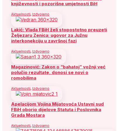
književnosti i pozorišne umjetnosti BiH
Aktuelnosti
,
Izdvojeno
Lakić: Vlada FBiH želi stopostotno preuzeti
Željezaru Zenica; ugovor za Južnu
interkonekciju u završnoj fazi
Aktuelnosti
,
Izdvojeno
Magazinović: Zakon o “bahatoj” vožnji već
polučio rezultate, donosi se novi o
romobilima
Aktuelnosti
,
Izdvojeno
Apelacijom Vojina Mijatovoća Ustavni sud
FBiH oborio dijelove Statuta i Poslovnika
Grada Mostara
Aktuelnosti
,
Izdvojeno