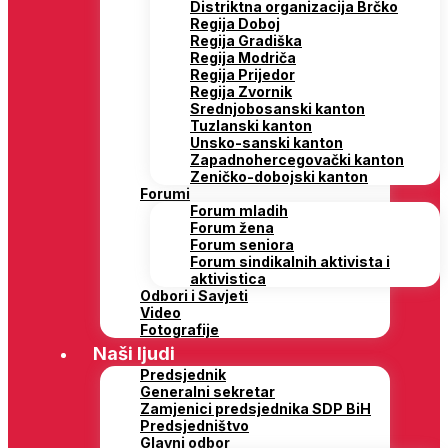
Distriktna organizacija Brčko
Regija Doboj
Regija Gradiška
Regija Modriča
Regija Prijedor
Regija Zvornik
Srednjobosanski kanton
Tuzlanski kanton
Unsko-sanski kanton
Zapadnohercegovački kanton
Zeničko-dobojski kanton
Forumi
Forum mladih
Forum žena
Forum seniora
Forum sindikalnih aktivista i
aktivistica
Odbori i Savjeti
Video
Fotografije
Naši ljudi
Predsjednik
Generalni sekretar
Zamjenici predsjednika SDP BiH
Predsjedništvo
Glavni odbor