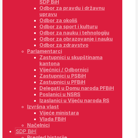
SDP BiH
Odbor za pravdu i državnu
upravu
Odbor za okoliš
Odbor za sport i kulturu
Odbor za nauku i tehnologiju
Odbor za obrazovanje i nauku
Odbor za zdravstvo
Parlamentarci
Zastupnici u skupštinama
kantona
Vijećnici / Odbornici
Zastupnici u PSBiH
Zastupnici u PFBiH
Delegati u Domu naroda PFBiH
Poslanici u NSRS
Izaslanici u Vijeću naroda RS
Izvršna vlast
Vijeće ministara
Vlada FBiH
Načelnici
SDP BiH
Pregled historije