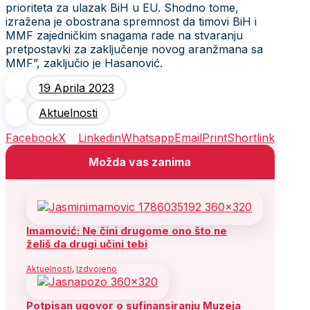
prioriteta za ulazak BiH u EU. Shodno tome,
izražena je obostrana spremnost da timovi BiH i
MMF zajedničkim snagama rade na stvaranju
pretpostavki za zaključenje novog aranžmana sa
MMF”, zaključio je Hasanović.
19 Aprila 2023
Aktuelnosti
Facebook
X
Linkedin
Whatsapp
Email
Print
Shortlink
Možda vas zanima
Imamović: Ne čini drugome ono što ne
želiš da drugi učini tebi
Aktuelnosti
,
Izdvojeno
Potpisan ugovor o sufinansiranju Muzeja