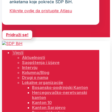
anketama koje pokreće SDP BiH.
Kliknite ovdje da pristupite Atlasu
Pridruži se!
Vijesti
Aktuelnosti
Saopštenja i izjave
Intervju
Kolumna/Blog
Drugi o nama
Lokalne organizacije
Bosansko-podrinjski Kanton
Hercegovačko-neretvanski
kanton
Kanton 10
Kanton Sarajevo