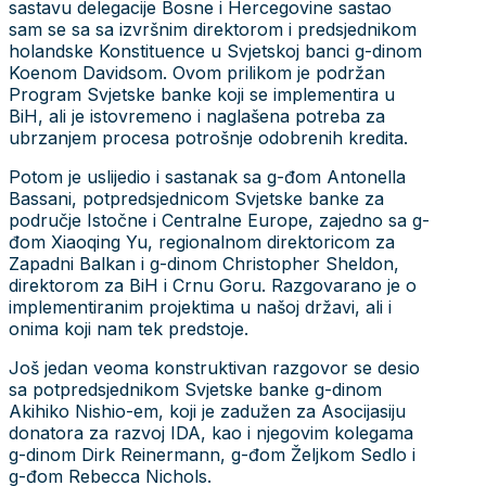
sastavu delegacije Bosne i Hercegovine sastao
sam se sa sa izvršnim direktorom i predsjednikom
holandske Konstituence u Svjetskoj banci g-dinom
Koenom Davidsom. Ovom prilikom je podržan
Program Svjetske banke koji se implementira u
BiH, ali je istovremeno i naglašena potreba za
ubrzanjem procesa potrošnje odobrenih kredita.
Potom je uslijedio i sastanak sa g-đom Antonella
Bassani, potpredsjednicom Svjetske banke za
područje Istočne i Centralne Europe, zajedno sa g-
đom Xiaoqing Yu, regionalnom direktoricom za
Zapadni Balkan i g-dinom Christopher Sheldon,
direktorom za BiH i Crnu Goru. Razgovarano je o
implementiranim projektima u našoj državi, ali i
onima koji nam tek predstoje.
Još jedan veoma konstruktivan razgovor se desio
sa potpredsjednikom Svjetske banke g-dinom
Akihiko Nishio-em, koji je zadužen za Asocijasiju
donatora za razvoj IDA, kao i njegovim kolegama
g-dinom Dirk Reinermann, g-đom Željkom Sedlo i
g-đom Rebecca Nichols.