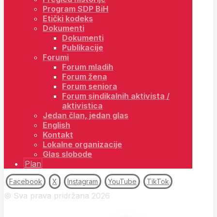
Program SDP BiH
Etički kodeks
Dokumenti
Dokumenti
Publikacije
Forumi
Forum mladih
Forum žena
Forum seniora
Forum sindikalnih aktivista /
aktivistica
Jedan član, jedan glas
English
Kontakt
Lokalne organizacije
Glas slobode
Plan
Facebook
X
Instagram
YouTube
TikTok
© Sva prava pridržana 2026