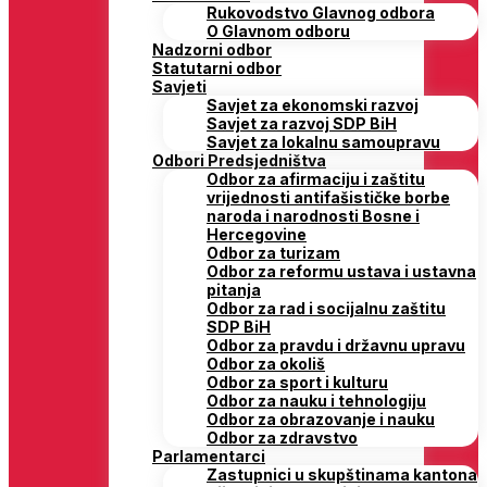
Rukovodstvo Glavnog odbora
O Glavnom odboru
Nadzorni odbor
Statutarni odbor
Savjeti
Savjet za ekonomski razvoj
Savjet za razvoj SDP BiH
Savjet za lokalnu samoupravu
Odbori Predsjedništva
Odbor za afirmaciju i zaštitu
vrijednosti antifašističke borbe
naroda i narodnosti Bosne i
Hercegovine
Odbor za turizam
Odbor za reformu ustava i ustavna
pitanja
Odbor za rad i socijalnu zaštitu
SDP BiH
Odbor za pravdu i državnu upravu
Odbor za okoliš
Odbor za sport i kulturu
Odbor za nauku i tehnologiju
Odbor za obrazovanje i nauku
Odbor za zdravstvo
Parlamentarci
Zastupnici u skupštinama kantona