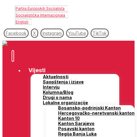
Partija Europskih Socijalista
Socijalistička Internacionala
English
Facebook
X
Instagram
YouTube
TikTok
Vijesti
Aktuelnosti
Saopštenja i izjave
Intervju
Kolumna/Blog
Drugi o nama
Lokalne organizacije
Bosansko-podrinjski Kanton
Hercegovačko-neretvanski kanton
Kanton 10
Kanton Sarajevo
Posavski kanton
Regija Banja Luka