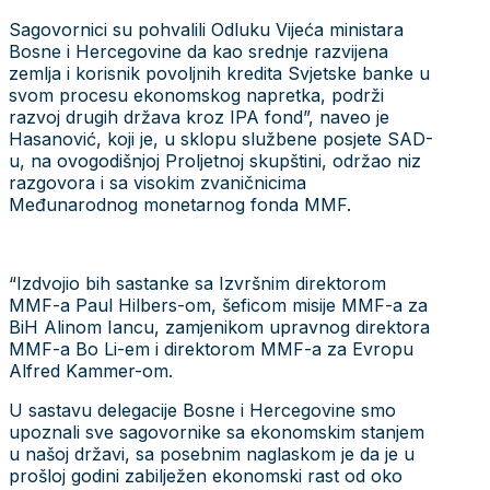
Sagovornici su pohvalili Odluku Vijeća ministara
Bosne i Hercegovine da kao srednje razvijena
zemlja i korisnik povoljnih kredita Svjetske banke u
svom procesu ekonomskog napretka, podrži
razvoj drugih država kroz IPA fond”, naveo je
Hasanović, koji je, u sklopu službene posjete SAD-
u, na ovogodišnjoj Proljetnoj skupštini, održao niz
razgovora i sa visokim zvaničnicima
Međunarodnog monetarnog fonda MMF.
“Izdvojio bih sastanke sa Izvršnim direktorom
MMF-a Paul Hilbers-om, šeficom misije MMF-a za
BiH Alinom Iancu, zamjenikom upravnog direktora
MMF-a Bo Li-em i direktorom MMF-a za Evropu
Alfred Kammer-om.
U sastavu delegacije Bosne i Hercegovine smo
upoznali sve sagovornike sa ekonomskim stanjem
u našoj državi, sa posebnim naglaskom je da je u
prošloj godini zabilježen ekonomski rast od oko