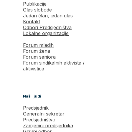
Publikacije
Glas slobode
Jedan član, jedan glas
Kontakt
Odbori Predsjedništva
Lokalne organizacije
Forum mladih
Forum žena
Forum seniora
Forum sindikalnih aktivista /
aktivistica
Naši ljudi
Predsjednik
Generalni sekretar
Predsjedništvo
Zamjenici predsjednika
Glavni odbor