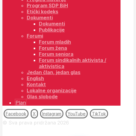
Program SDP BiH
Etički kodeks
Dokumenti
Dokumenti
Publikacije
Forumi
Forum mladih
Forum žena
Forum seniora
Forum sindikalnih aktivista /
aktivistica
Jedan član, jedan glas
English
Kontakt
Lokalne organizacije
Glas slobode
Plan
Facebook
X
Instagram
YouTube
TikTok
© Sva prava pridržana 2026