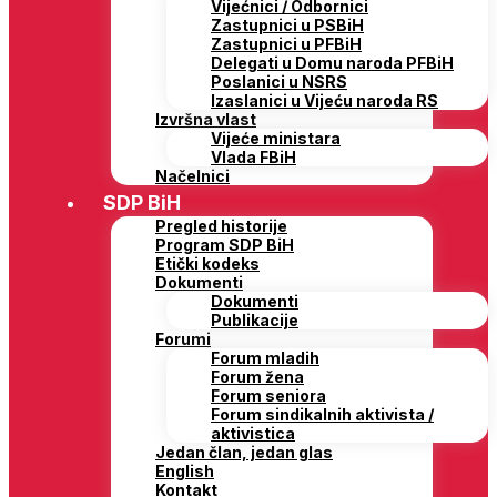
Vijećnici / Odbornici
Zastupnici u PSBiH
Zastupnici u PFBiH
Delegati u Domu naroda PFBiH
Poslanici u NSRS
Izaslanici u Vijeću naroda RS
Izvršna vlast
Vijeće ministara
Vlada FBiH
Načelnici
SDP BiH
Pregled historije
Program SDP BiH
Etički kodeks
Dokumenti
Dokumenti
Publikacije
Forumi
Forum mladih
Forum žena
Forum seniora
Forum sindikalnih aktivista /
aktivistica
Jedan član, jedan glas
English
Kontakt