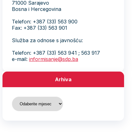
71000 Sarajevo
Bosna i Hercegovina
Telefon: +387 (33) 563 900
Fax: +387 (33) 563 901
Služba za odnose s javnošću:
Telefon: +387 (33) 563 941 ; 563 917
e-mail:
informisanje@sdp.ba
Arhiva
Arhiva
Arhiva
August 2026
P
U
S
Č
P
S
N