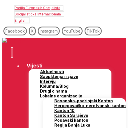
Partija Europskih Socijalista
Socijalistička Internacionala
English
Facebook
X
Instagram
YouTube
TikTok
Vijesti
Aktuelnosti
Saopštenja i izjave
Intervju
Kolumna/Blog
Drugi o nama
Lokalne organizacije
Bosansko-podrinjski Kanton
Hercegovačko-neretvanski kanton
Kanton 10
Kanton Sarajevo
Posavski kanton
Regija Banja Luka