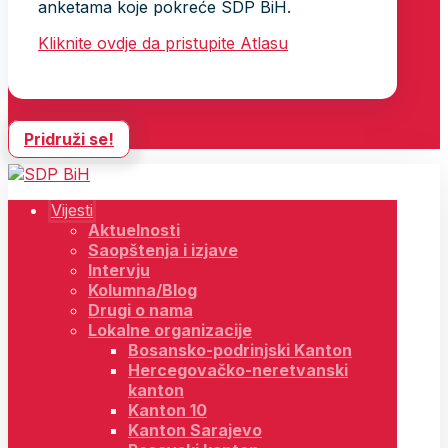
anketama koje pokreće SDP BiH.
Kliknite ovdje da pristupite Atlasu
Pridruži se!
Vijesti
Aktuelnosti
Saopštenja i izjave
Intervju
Kolumna/Blog
Drugi o nama
Lokalne organizacije
Bosansko-podrinjski Kanton
Hercegovačko-neretvanski
kanton
Kanton 10
Kanton Sarajevo