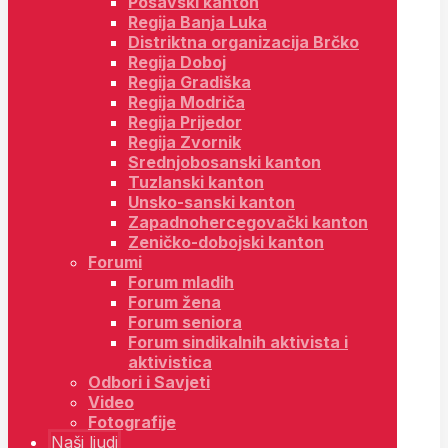
Posavski kanton
Regija Banja Luka
Distriktna organizacija Brčko
Regija Doboj
Regija Gradiška
Regija Modriča
Regija Prijedor
Regija Zvornik
Srednjobosanski kanton
Tuzlanski kanton
Unsko-sanski kanton
Zapadnohercegovački kanton
Zeničko-dobojski kanton
Forumi
Forum mladih
Forum žena
Forum seniora
Forum sindikalnih aktivista i
aktivistica
Odbori i Savjeti
Video
Fotografije
Naši ljudi