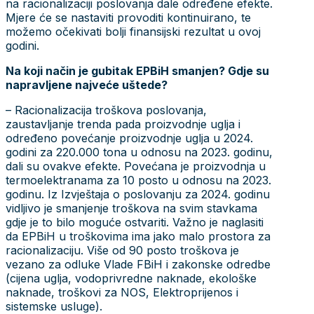
na racionalizaciji poslovanja dale određene efekte.
Mjere će se nastaviti provoditi kontinuirano, te
možemo očekivati bolji finansijski rezultat u ovoj
godini.
Na koji način je gubitak EPBiH smanjen? Gdje su
napravljene najveće uštede?
– Racionalizacija troškova poslovanja,
zaustavljanje trenda pada proizvodnje uglja i
određeno povećanje proizvodnje uglja u 2024.
godini za 220.000 tona u odnosu na 2023. godinu,
dali su ovakve efekte. Povećana je proizvodnja u
termoelektranama za 10 posto u odnosu na 2023.
godinu. Iz Izvještaja o poslovanju za 2024. godinu
vidljivo je smanjenje troškova na svim stavkama
gdje je to bilo moguće ostvariti. Važno je naglasiti
da EPBiH u troškovima ima jako malo prostora za
racionalizaciju. Više od 90 posto troškova je
vezano za odluke Vlade FBiH i zakonske odredbe
(cijena uglja, vodoprivredne naknade, ekološke
naknade, troškovi za NOS, Elektroprijenos i
sistemske usluge).