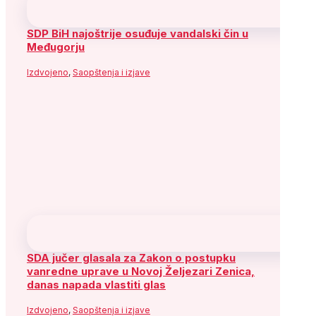
SDP BiH najoštrije osuđuje vandalski čin u
Međugorju
Izdvojeno
,
Saopštenja i izjave
SDA jučer glasala za Zakon o postupku
vanredne uprave u Novoj Željezari Zenica,
danas napada vlastiti glas
Izdvojeno
,
Saopštenja i izjave