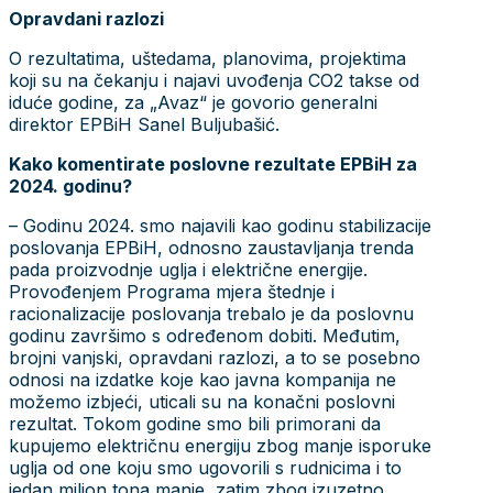
Opravdani razlozi
O rezultatima, uštedama, planovima, projektima
koji su na čekanju i najavi uvođenja CO2 takse od
iduće godine, za „Avaz“ je govorio generalni
direktor EPBiH Sanel Buljubašić.
Kako komentirate poslovne rezultate EPBiH za
2024. godinu?
– Godinu 2024. smo najavili kao godinu stabilizacije
poslovanja EPBiH, odnosno zaustavljanja trenda
pada proizvodnje uglja i električne energije.
Provođenjem Programa mjera štednje i
racionalizacije poslovanja trebalo je da poslovnu
godinu završimo s određenom dobiti. Međutim,
brojni vanjski, opravdani razlozi, a to se posebno
odnosi na izdatke koje kao javna kompanija ne
možemo izbjeći, uticali su na konačni poslovni
rezultat. Tokom godine smo bili primorani da
kupujemo električnu energiju zbog manje isporuke
uglja od one koju smo ugovorili s rudnicima i to
jedan milion tona manje, zatim zbog izuzetno