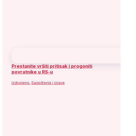
Prestanite vršiti pritisak i progoniti
povratnike u RS-u
Izdvojeno
,
Saopštenja i izjave