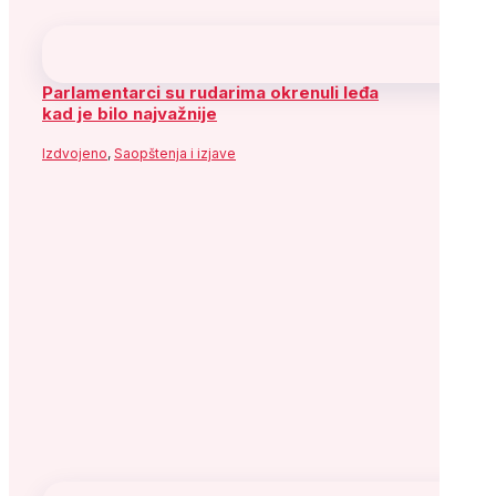
Parlamentarci su rudarima okrenuli leđa
kad je bilo najvažnije
Izdvojeno
,
Saopštenja i izjave