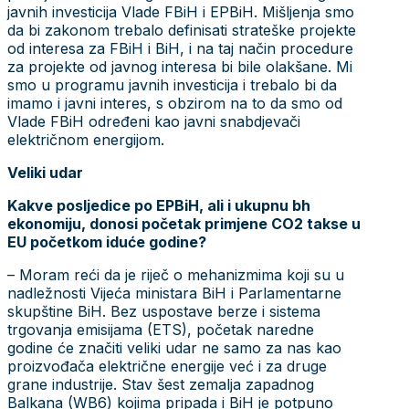
javnih investicija Vlade FBiH i EPBiH. Mišljenja smo
da bi zakonom trebalo definisati strateške projekte
od interesa za FBiH i BiH, i na taj način procedure
za projekte od javnog interesa bi bile olakšane. Mi
smo u programu javnih investicija i trebalo bi da
imamo i javni interes, s obzirom na to da smo od
Vlade FBiH određeni kao javni snabdjevači
električnom energijom.
Veliki udar
Kakve posljedice po EPBiH, ali i ukupnu bh
ekonomiju, donosi početak primjene CO2 takse u
EU početkom iduće godine?
– Moram reći da je riječ o mehanizmima koji su u
nadležnosti Vijeća ministara BiH i Parlamentarne
skupštine BiH. Bez uspostave berze i sistema
trgovanja emisijama (ETS), početak naredne
godine će značiti veliki udar ne samo za nas kao
proizvođača električne energije već i za druge
grane industrije. Stav šest zemalja zapadnog
Balkana (WB6) kojima pripada i BiH je potpuno