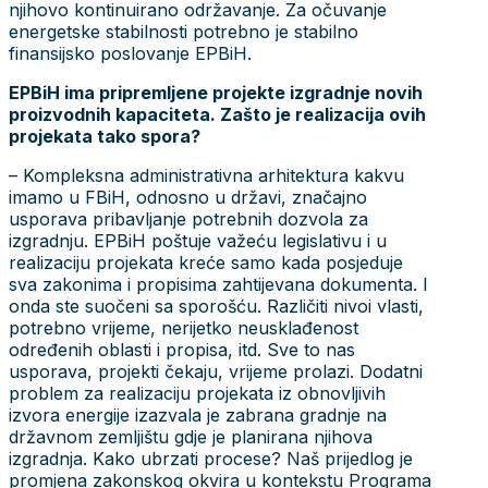
njihovo kontinuirano održavanje. Za očuvanje
energetske stabilnosti potrebno je stabilno
finansijsko poslovanje EPBiH.
EPBiH ima pripremljene projekte izgradnje novih
proizvodnih kapaciteta. Zašto je realizacija ovih
projekata tako spora?
– Kompleksna administrativna arhitektura kakvu
imamo u FBiH, odnosno u državi, značajno
usporava pribavljanje potrebnih dozvola za
izgradnju. EPBiH poštuje važeću legislativu i u
realizaciju projekata kreće samo kada posjeduje
sva zakonima i propisima zahtijevana dokumenta. I
onda ste suočeni sa sporošću. Različiti nivoi vlasti,
potrebno vrijeme, nerijetko neusklađenost
određenih oblasti i propisa, itd. Sve to nas
usporava, projekti čekaju, vrijeme prolazi. Dodatni
problem za realizaciju projekata iz obnovljivih
izvora energije izazvala je zabrana gradnje na
državnom zemljištu gdje je planirana njihova
izgradnja. Kako ubrzati procese? Naš prijedlog je
promjena zakonskog okvira u kontekstu Programa