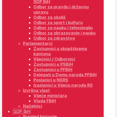
SDP BiH
Odbor za pravdu i državnu
upravu
Odbor za okoliš
Odbor za sport i kulturu
Odbor za nauku i tehnologiju
Odbor za obrazovanje i nauku
Odbor za zdravstvo
Parlamentarci
Zastupnici u skupštinama
kantona
Vijećnici / Odbornici
Zastupnici u PSBiH
Zastupnici u PFBiH
Delegati u Domu naroda PFBiH
Poslanici u NSRS
Izaslanici u Vijeću naroda RS
Izvršna vlast
Vijeće ministara
Vlada FBiH
Načelnici
SDP BiH
Pregled historije