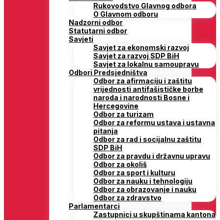
Rukovodstvo Glavnog odbora
O Glavnom odboru
Nadzorni odbor
Statutarni odbor
Savjeti
Savjet za ekonomski razvoj
Savjet za razvoj SDP BiH
Savjet za lokalnu samoupravu
Odbori Predsjedništva
Odbor za afirmaciju i zaštitu
vrijednosti antifašističke borbe
naroda i narodnosti Bosne i
Hercegovine
Odbor za turizam
Odbor za reformu ustava i ustavna
pitanja
Odbor za rad i socijalnu zaštitu
SDP BiH
Odbor za pravdu i državnu upravu
Odbor za okoliš
Odbor za sport i kulturu
Odbor za nauku i tehnologiju
Odbor za obrazovanje i nauku
Odbor za zdravstvo
Parlamentarci
Zastupnici u skupštinama kantona