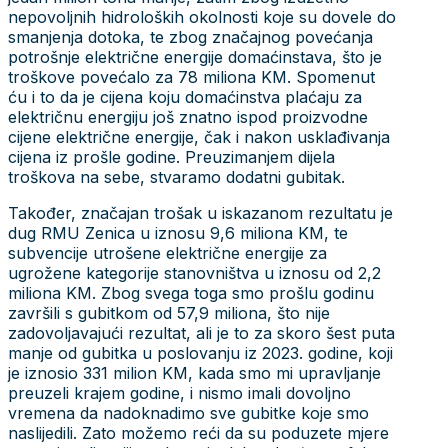
nepovoljnih hidroloških okolnosti koje su dovele do
smanjenja dotoka, te zbog značajnog povećanja
potrošnje električne energije domaćinstava, što je
troškove povećalo za 78 miliona KM. Spomenut
ću i to da je cijena koju domaćinstva plaćaju za
električnu energiju još znatno ispod proizvodne
cijene električne energije, čak i nakon usklađivanja
cijena iz prošle godine. Preuzimanjem dijela
troškova na sebe, stvaramo dodatni gubitak.
Također, značajan trošak u iskazanom rezultatu je
dug RMU Zenica u iznosu 9,6 miliona KM, te
subvencije utrošene električne energije za
ugrožene kategorije stanovništva u iznosu od 2,2
miliona KM. Zbog svega toga smo prošlu godinu
završili s gubitkom od 57,9 miliona, što nije
zadovoljavajući rezultat, ali je to za skoro šest puta
manje od gubitka u poslovanju iz 2023. godine, koji
je iznosio 331 milion KM, kada smo mi upravljanje
preuzeli krajem godine, i nismo imali dovoljno
vremena da nadoknadimo sve gubitke koje smo
naslijedili. Zato možemo reći da su poduzete mjere