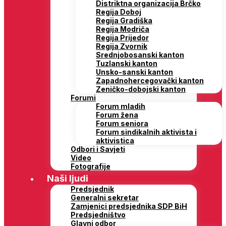
Distriktna organizacija Brčko
Regija Doboj
Regija Gradiška
Regija Modriča
Regija Prijedor
Regija Zvornik
Srednjobosanski kanton
Tuzlanski kanton
Unsko-sanski kanton
Zapadnohercegovački kanton
Zeničko-dobojski kanton
Forumi
Forum mladih
Forum žena
Forum seniora
Forum sindikalnih aktivista i
aktivistica
Odbori i Savjeti
Video
Fotografije
Naši ljudi
Predsjednik
Generalni sekretar
Zamjenici predsjednika SDP BiH
Predsjedništvo
Glavni odbor