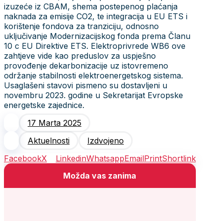
izuzeće iz CBAM, shema postepenog plaćanja
naknada za emisije CO2, te integracija u EU ETS i
korištenje fondova za tranziciju, odnosno
uključivanje Modernizacijskog fonda prema Članu
10 c EU Direktive ETS. Elektroprivrede WB6 ove
zahtjeve vide kao preduslov za uspješno
provođenje dekarbonizacije uz istovremeno
održanje stabilnosti elektroenergetskog sistema.
Usaglašeni stavovi pismeno su dostavljeni u
novembru 2023. godine u Sekretarijat Evropske
energetske zajednice.
17 Marta 2025
Aktuelnosti
Izdvojeno
Facebook
X
Linkedin
Whatsapp
Email
Print
Shortlink
Možda vas zanima