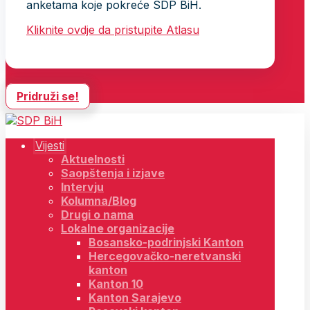
anketama koje pokreće SDP BiH.
Kliknite ovdje da pristupite Atlasu
Pridruži se!
Vijesti
Aktuelnosti
Saopštenja i izjave
Intervju
Kolumna/Blog
Drugi o nama
Lokalne organizacije
Bosansko-podrinjski Kanton
Hercegovačko-neretvanski
kanton
Kanton 10
Kanton Sarajevo