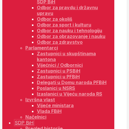
SDP BiH
Odbor za pravdu i državnu
upravu
Odbor za okoliš
Odbor za sport i kulturu
Odbor za nauku i tehnologiju
Odbor za obrazovanje i nauku
Odbor za zdravstvo
Parlamentarci
Zastupnici u skupštinama
kantona
Vijećnici / Odbornici
Zastupnici u PSBiH
Zastupnici u PFBiH
Delegati u Domu naroda PFBiH
Poslanici u NSRS
Izaslanici u Vijeću naroda RS
Izvršna vlast
Vijeće ministara
Vlada FBiH
Načelnici
SDP BiH
Pregled historije