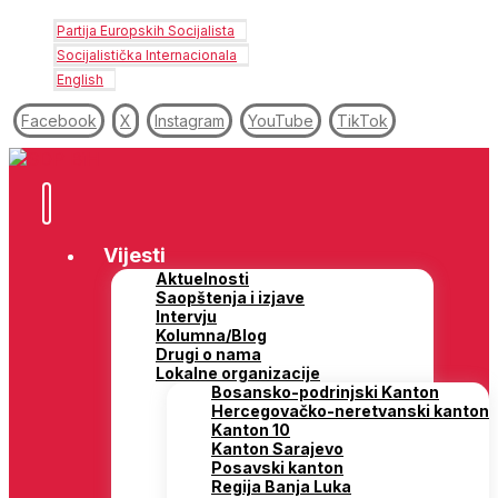
Partija Europskih Socijalista
Socijalistička Internacionala
English
Facebook
X
Instagram
YouTube
TikTok
Vijesti
Aktuelnosti
Saopštenja i izjave
Intervju
Kolumna/Blog
Drugi o nama
Lokalne organizacije
Bosansko-podrinjski Kanton
Hercegovačko-neretvanski kanton
Kanton 10
Kanton Sarajevo
Posavski kanton
Regija Banja Luka