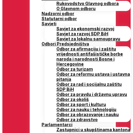
Rukovodstvo Glavnog odbora
O Glavnom odboru
Nadzorni odbor
Statutarni odbor
Savjeti
Savjet za ekonomski razvoj
Savjet za razvoj SDP BiH
Savjet za lokalnu samoupravu
Odbori Predsjedništva
Odbor za afirmaciju i zaštitu
vrijednosti antifašističke borbe
naroda i narodnosti Bosne i
Hercegovine
Odbor za turizam
Odbor za reformu ustava i ustavna
pitanja
Odbor za rad i socijalnu zaštitu
SDP BiH
Odbor za pravdu i državnu upravu
Odbor za okoliš
Odbor za sport i kulturu
Odbor za nauku i tehnologiju
Odbor za obrazovanje i nauku
Odbor za zdravstvo
Parlamentarci
Zastupnici u skupštinama kantona