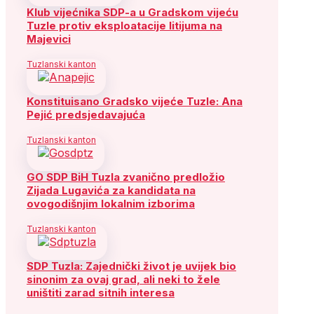
Klub vijećnika SDP-a u Gradskom vijeću
Tuzle protiv eksploatacije litijuma na
Majevici
Tuzlanski kanton
Konstituisano Gradsko vijeće Tuzle: Ana
Pejić predsjedavajuća
Tuzlanski kanton
GO SDP BiH Tuzla zvanično predložio
Zijada Lugavića za kandidata na
ovogodišnjim lokalnim izborima
Tuzlanski kanton
SDP Tuzla: Zajednički život je uvijek bio
sinonim za ovaj grad, ali neki to žele
uništiti zarad sitnih interesa