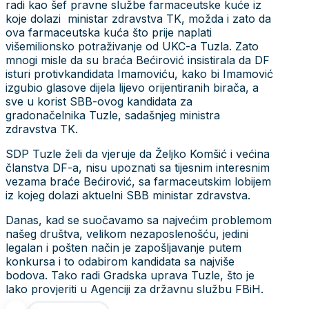
radi kao šef pravne službe farmaceutske kuće iz
koje dolazi ministar zdravstva TK, možda i zato da
ova farmaceutska kuća što prije naplati
višemilionsko potraživanje od UKC-a Tuzla. Zato
mnogi misle da su braća Bećirović insistirala da DF
isturi protivkandidata Imamoviću, kako bi Imamović
izgubio glasove dijela lijevo orijentiranih birača, a
sve u korist SBB-ovog kandidata za
gradonačelnika Tuzle, sadašnjeg ministra
zdravstva TK.
SDP Tuzle želi da vjeruje da Željko Komšić i većina
članstva DF-a, nisu upoznati sa tijesnim interesnim
vezama braće Bećirović, sa farmaceutskim lobijem
iz kojeg dolazi aktuelni SBB ministar zdravstva.
Danas, kad se suočavamo sa najvećim problemom
našeg društva, velikom nezaposlenošću, jedini
legalan i pošten način je zapošljavanje putem
konkursa i to odabirom kandidata sa najviše
bodova. Tako radi Gradska uprava Tuzle, što je
lako provjeriti u Agenciji za državnu službu FBiH.