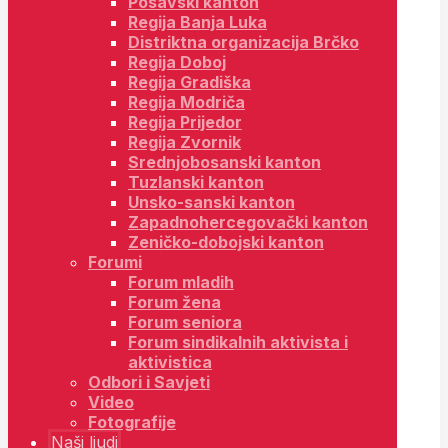
Posavski kanton
Regija Banja Luka
Distriktna organizacija Brčko
Regija Doboj
Regija Gradiška
Regija Modriča
Regija Prijedor
Regija Zvornik
Srednjobosanski kanton
Tuzlanski kanton
Unsko-sanski kanton
Zapadnohercegovački kanton
Zeničko-dobojski kanton
Forumi
Forum mladih
Forum žena
Forum seniora
Forum sindikalnih aktivista i
aktivistica
Odbori i Savjeti
Video
Fotografije
Naši ljudi