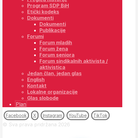
Program SDP BiH
Etički kodeks
Dokumenti
Dokumenti
Publikacije
Forumi
Forum mladih
Forum žena
Forum seniora
Forum sindikalnih aktivista /
aktivistica
Jedan član, jedan glas
English
Kontakt
Lokalne organizacije
Glas slobode
Plan
Facebook
X
Instagram
YouTube
TikTok
© Sva prava pridržana 2026