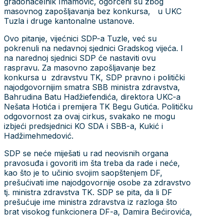
gradonačelnik Imamović, ogorčeni su zbog
masovnog zapošljavanja bez konkursa, u UKC
Tuzla i druge kantonalne ustanove.
Ovo pitanje, vijećnici SDP-a Tuzle, već su
pokrenuli na nedavnoj sjednici Gradskog vijeća. I
na narednoj sjednici SDP će nastaviti ovu
raspravu. Za masovno zapošljavanje bez
konkursa u zdravstvu TK, SDP pravno i politički
najodgovornijim smatra SBB ministra zdravstva,
Bahrudina Batu Hadžiefendića, direktora UKC-a
Nešata Hotića i premijera TK Begu Gutića. Političku
odgovornost za ovaj cirkus, svakako ne mogu
izbjeći predsjednici KO SDA i SBB-a, Kukić i
Hadžimehmedović.
SDP se neće miješati u rad neovisnih organa
pravosuđa i govoriti im šta treba da rade i neće,
kao što je to učinio svojim saopštenjem DF,
prešućivati ime najodgovornije osobe za zdravstvo
tj. ministra zdravstva TK. SDP se pita, da li DF
prešućuje ime ministra zdravstva iz razloga što
brat visokog funkcionera DF-a, Damira Bećirovića,