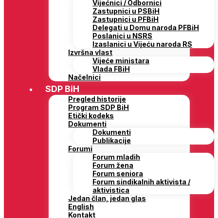
Vijećnici / Odbornici
Zastupnici u PSBiH
Zastupnici u PFBiH
Delegati u Domu naroda PFBiH
Poslanici u NSRS
Izaslanici u Vijeću naroda RS
Izvršna vlast
Vijeće ministara
Vlada FBiH
Načelnici
SDP BiH
Pregled historije
Program SDP BiH
Etički kodeks
Dokumenti
Dokumenti
Publikacije
Forumi
Forum mladih
Forum žena
Forum seniora
Forum sindikalnih aktivista /
aktivistica
Jedan član, jedan glas
English
Kontakt