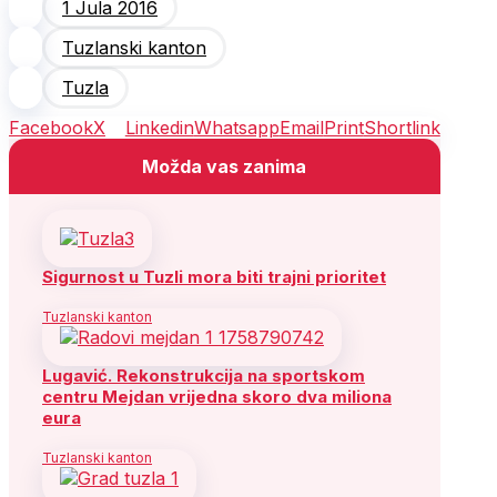
1 Jula 2016
Tuzlanski kanton
Tuzla
Facebook
X
Linkedin
Whatsapp
Email
Print
Shortlink
Možda vas zanima
Sigurnost u Tuzli mora biti trajni prioritet
Tuzlanski kanton
Lugavić. Rekonstrukcija na sportskom
centru Mejdan vrijedna skoro dva miliona
eura
Tuzlanski kanton