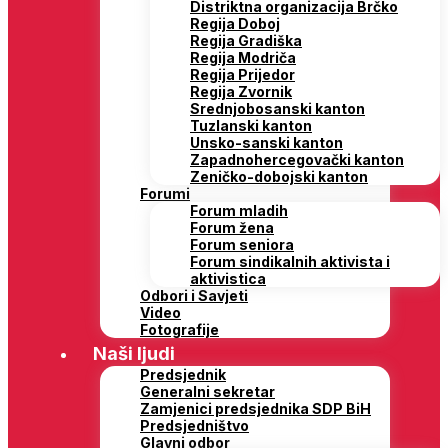
Distriktna organizacija Brčko
Regija Doboj
Regija Gradiška
Regija Modriča
Regija Prijedor
Regija Zvornik
Srednjobosanski kanton
Tuzlanski kanton
Unsko-sanski kanton
Zapadnohercegovački kanton
Zeničko-dobojski kanton
Forumi
Forum mladih
Forum žena
Forum seniora
Forum sindikalnih aktivista i
aktivistica
Odbori i Savjeti
Video
Fotografije
Naši ljudi
Predsjednik
Generalni sekretar
Zamjenici predsjednika SDP BiH
Predsjedništvo
Glavni odbor