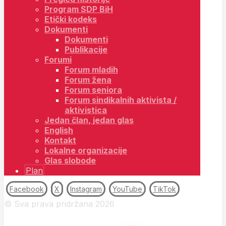
Program SDP BiH
Etički kodeks
Dokumenti
Dokumenti
Publikacije
Forumi
Forum mladih
Forum žena
Forum seniora
Forum sindikalnih aktivista /
aktivistica
Jedan član, jedan glas
English
Kontakt
Lokalne organizacije
Glas slobode
Plan
Facebook
X
Instagram
YouTube
TikTok
© Sva prava pridržana 2026