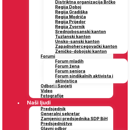
Distriktna organizacija Brčko
Regija Doboj
Regija Gradiška
Regija Modriča
Regija Prijedor
Regija Zvornik
Srednjobosanski kanton
Tuzlanski kanton
Unsko-sanski kanton
Zapadnohercegovački kanton
Zeničko-dobojski kanton
Forumi
Forum mladih
Forum žena
Forum seniora
Forum sindikalnih aktivista i
aktivistica
Odbori i Savjeti
Video
Fotografije
Naši ljudi
Predsjednik
Generalni sekretar
Zamjenici predsjednika SDP BiH
Predsjedništvo
Glavni odbor