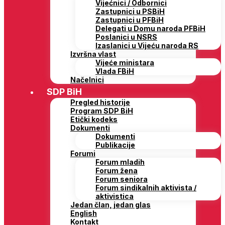
Vijećnici / Odbornici
Zastupnici u PSBiH
Zastupnici u PFBiH
Delegati u Domu naroda PFBiH
Poslanici u NSRS
Izaslanici u Vijeću naroda RS
Izvršna vlast
Vijeće ministara
Vlada FBiH
Načelnici
SDP BiH
Pregled historije
Program SDP BiH
Etički kodeks
Dokumenti
Dokumenti
Publikacije
Forumi
Forum mladih
Forum žena
Forum seniora
Forum sindikalnih aktivista /
aktivistica
Jedan član, jedan glas
English
Kontakt