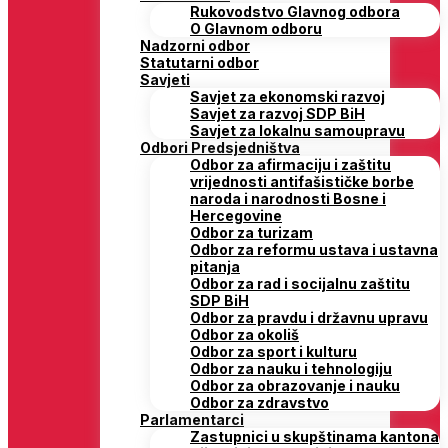
Rukovodstvo Glavnog odbora
O Glavnom odboru
Nadzorni odbor
Statutarni odbor
Savjeti
Savjet za ekonomski razvoj
Savjet za razvoj SDP BiH
Savjet za lokalnu samoupravu
Odbori Predsjedništva
Odbor za afirmaciju i zaštitu
vrijednosti antifašističke borbe
naroda i narodnosti Bosne i
Hercegovine
Odbor za turizam
Odbor za reformu ustava i ustavna
pitanja
Odbor za rad i socijalnu zaštitu
SDP BiH
Odbor za pravdu i državnu upravu
Odbor za okoliš
Odbor za sport i kulturu
Odbor za nauku i tehnologiju
Odbor za obrazovanje i nauku
Odbor za zdravstvo
Parlamentarci
Zastupnici u skupštinama kantona