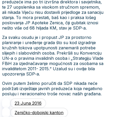
preduzeće ima po tri izvršna direktora i savjetnika,
te 27 uopslenika sa visokom stručnom spremom,
ali nikada Vijeću nisu dostavili prijedloge za sanaciju
stanja. To mora prestati, baš kao i praksa lošeg
poslovanja JP Apoteke Zenica, čiji gubitak iznosi
nešto više od 68 hiljada KM, stav je SDP-a.
Za svaku osudu je i propust JP za prostorno
planiranje i uređenje grada što su kod izgradnje
kružnih tokova upotpunosti zanemarili potrebe
slijepih i slabovidnih osoba. Prekršili su Konvenciju
UN-a o pravima invalidnih osoba i „Strategiju Vlade
FBiH za izjednačavanje mogućnosti za osobama sa
invaliditetom 2011- 2015.“ Uzalud su i ovdje bila
upozorenja SDP-a.
Ovim putem želimo poručiti da SDP nikada neće
podržati izvještaje javnih preduzeća koja negativno
posluju i neracionalno troše novac naših građana.
23 Juna 2016
Zeničko-dobojski kanton