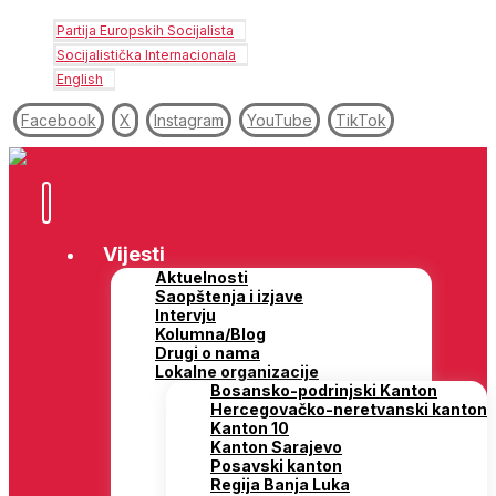
Partija Europskih Socijalista
Socijalistička Internacionala
English
Facebook
X
Instagram
YouTube
TikTok
Vijesti
Aktuelnosti
Saopštenja i izjave
Intervju
Kolumna/Blog
Drugi o nama
Lokalne organizacije
Bosansko-podrinjski Kanton
Hercegovačko-neretvanski kanton
Kanton 10
Kanton Sarajevo
Posavski kanton
Regija Banja Luka