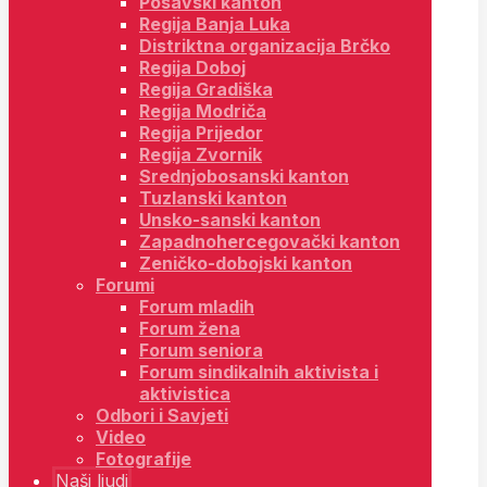
Posavski kanton
Regija Banja Luka
Distriktna organizacija Brčko
Regija Doboj
Regija Gradiška
Regija Modriča
Regija Prijedor
Regija Zvornik
Srednjobosanski kanton
Tuzlanski kanton
Unsko-sanski kanton
Zapadnohercegovački kanton
Zeničko-dobojski kanton
Forumi
Forum mladih
Forum žena
Forum seniora
Forum sindikalnih aktivista i
aktivistica
Odbori i Savjeti
Video
Fotografije
Naši ljudi