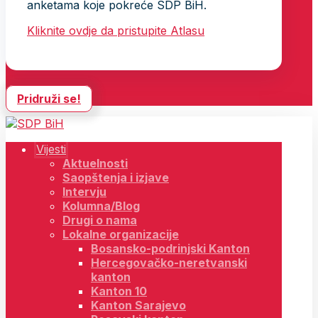
anketama koje pokreće SDP BiH.
Kliknite ovdje da pristupite Atlasu
Pridruži se!
Vijesti
Aktuelnosti
Saopštenja i izjave
Intervju
Kolumna/Blog
Drugi o nama
Lokalne organizacije
Bosansko-podrinjski Kanton
Hercegovačko-neretvanski
kanton
Kanton 10
Kanton Sarajevo