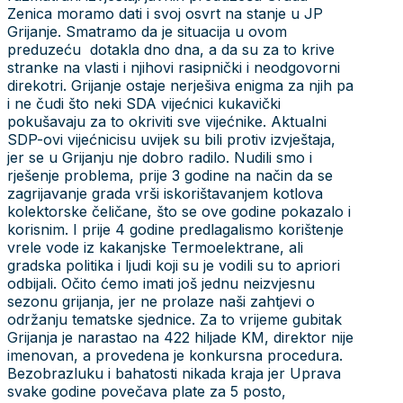
Zenica moramo dati i svoj osvrt na stanje u JP
Grijanje. Smatramo da je situacija u ovom
preduzeću dotakla dno dna, a da su za to krive
stranke na vlasti i njihovi rasipnički i neodgovorni
direkotri. Grijanje ostaje nerješiva enigma za njih pa
i ne čudi što neki SDA vijećnici kukavički
pokušavaju za to okriviti sve vijećnike. Aktualni
SDP-ovi vijećnicisu uvijek su bili protiv izvještaja,
jer se u Grijanju nje dobro radilo. Nudili smo i
rješenje problema, prije 3 godine na način da se
zagrijavanje grada vrši iskorištavanjem kotlova
kolektorske čeličane, što se ove godine pokazalo i
korisnim. I prije 4 godine predlagalismo korištenje
vrele vode iz kakanjske Termoelektrane, ali
gradska politika i ljudi koji su je vodili su to apriori
odbijali. Očito ćemo imati još jednu neizvjesnu
sezonu grijanja, jer ne prolaze naši zahtjevi o
održanju tematske sjednice. Za to vrijeme gubitak
Grijanja je narastao na 422 hiljade KM, direktor nije
imenovan, a provedena je konkursna procedura.
Bezobrazluku i bahatosti nikada kraja jer Uprava
svake godine povečava plate za 5 posto,