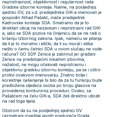
nepristrasnost, objektivnost i regularnost rada
Gradske izborne komisije. Naime, na posljednjoj
sjednici GV, za v.d. predsjednika GIK-a imenovan je
gospodin Nihad Pašalić, inače predsjednik
Kadrovske komisije SDA. Smatramo da je to
direktan uticaj na nezavisan i nepristrasni rad GIK-
a, iako se SDA poziva na činjenicu da se ne radi o
kršenju Izbornog zakona. Ipak, nameću se pitanja
da li je to moralno i etički, da li su moral i etika
nešto o čemu čelnici SDA u ovom slučaju ne vode
računa? GO SDP Zenica je zabrinut jer građani
Zenice na predstojećim lokalnim izborima,
nažalost, ne mogu očekivati nepristrasnu i
objektivnu gradsku izbornu komisiju, pa se i oštro
protivi ovakvom imenovanju. Znatno bolje i
korektnije rješenjenje bi bilo da za tu funkciju bude
predložena sljedeća osoba po broju glasova na
provedenoj konkursnoj proceduri. Ovako, sa
Pašalićem na čelu GIK-a, SDA želi direktno uticati
na rad toga tijela.
Obzirom da su na posljednjoj sjednici GV
razmatrani izvještaji javnih preduzeća Grada