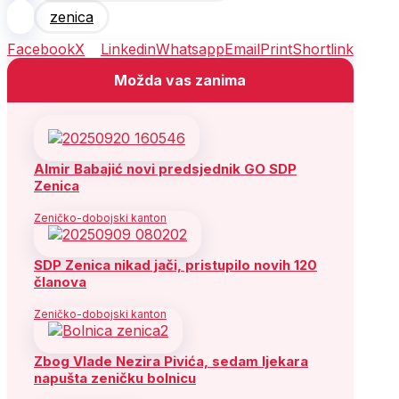
zenica
Facebook
X
Linkedin
Whatsapp
Email
Print
Shortlink
Možda vas zanima
Almir Babajić novi predsjednik GO SDP
Zenica
Zeničko-dobojski kanton
SDP Zenica nikad jači, pristupilo novih 120
članova
Zeničko-dobojski kanton
Zbog Vlade Nezira Pivića, sedam ljekara
napušta zeničku bolnicu