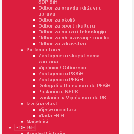
SDP BiH
Odbor za pravdu i državnu
upravu
Odbor za okoliš
Odbor za sport i kulturu
Odbor za nauku i tehnologiju
Odbor za obrazovanje i nauku
Odbor za zdravstvo
Parlamentarci
Zastupnici u skupštinama
kantona
Vijećnici / Odbornici
Zastupnici u PSBiH
Zastupnici u PFBiH
Delegati u Domu naroda PFBiH
Poslanici u NSRS
Izaslanici u Vijeću naroda RS
Izvršna vlast
Vijeće ministara
Vlada FBiH
Načelnici
SDP BiH
Pregled historije