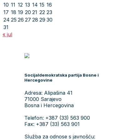
10
11
12
13
14
15
16
17
18
19
20
21
22
23
24
25
26
27
28
29
30
31
« jul
Socijaldemokratska partija Bosne i
Hercegovine
Adresa: Alipašina 41
71000 Sarajevo
Bosna i Hercegovina
Telefon: +387 (33) 563 900
Fax: +387 (33) 563 901
Služba za odnose s javnošću: