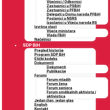
Vijećnici / Odbornici
Zastupnici u PSBiH
Zastupnici u PFBiH
Delegati u Domu naroda PFBiH
Poslanici u NSRS
Izaslanici u Vijeću naroda RS
Izvršna vlast
Vijeće ministara
Vlada FBiH
Načelnici
SDP BiH
Pregled historije
Program SDP BiH
Etički kodeks
Dokumenti
Dokumenti
Publikacije
Forumi
Forum mladih
Forum žena
Forum seniora
Forum sindikalnih aktivista /
aktivistica
Jedan član, jedan glas
English
Kontakt