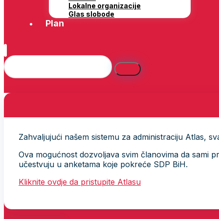
Lokalne organizacije
Glas slobode
Plan
Zahvaljujući našem sistemu za administraciju Atlas, svak
Ova mogućnost dozvoljava svim članovima da sami provj
učestvuju u anketama koje pokreće SDP BiH.
Kliknite ovdje da pristupite Atlasu