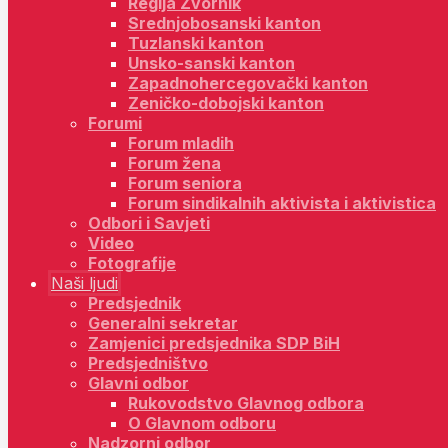
Regija Zvornik
Srednjobosanski kanton
Tuzlanski kanton
Unsko-sanski kanton
Zapadnohercegovački kanton
Zeničko-dobojski kanton
Forumi
Forum mladih
Forum žena
Forum seniora
Forum sindikalnih aktivista i aktivistica
Odbori i Savjeti
Video
Fotografije
Naši ljudi
Predsjednik
Generalni sekretar
Zamjenici predsjednika SDP BiH
Predsjedništvo
Glavni odbor
Rukovodstvo Glavnog odbora
O Glavnom odboru
Nadzorni odbor