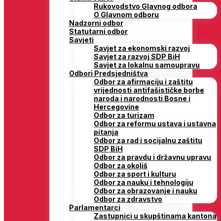
Rukovodstvo Glavnog odbora
O Glavnom odboru
Nadzorni odbor
Statutarni odbor
Savjeti
Savjet za ekonomski razvoj
Savjet za razvoj SDP BiH
Savjet za lokalnu samoupravu
Odbori Predsjedništva
Odbor za afirmaciju i zaštitu
vrijednosti antifašističke borbe
naroda i narodnosti Bosne i
Hercegovine
Odbor za turizam
Odbor za reformu ustava i ustavna
pitanja
Odbor za rad i socijalnu zaštitu
SDP BiH
Odbor za pravdu i državnu upravu
Odbor za okoliš
Odbor za sport i kulturu
Odbor za nauku i tehnologiju
Odbor za obrazovanje i nauku
Odbor za zdravstvo
Parlamentarci
Zastupnici u skupštinama kantona