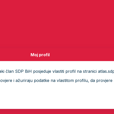
Moj profil
i član SDP BiH posjeduje vlastiti profil na stranici atlas.sd
ere i ažuriraju podatke na vlastitom profilu, da provjere s