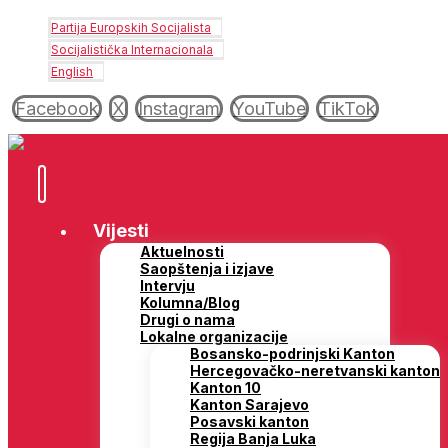
Partija Europskih Socijalista
Socijalistička Internacionala
English
Facebook
X
Instagram
YouTube
TikTok
Vijesti
Aktuelnosti
Saopštenja i izjave
Intervju
Kolumna/Blog
Drugi o nama
Lokalne organizacije
Bosansko-podrinjski Kanton
Hercegovačko-neretvanski kanton
Kanton 10
Kanton Sarajevo
Posavski kanton
Regija Banja Luka