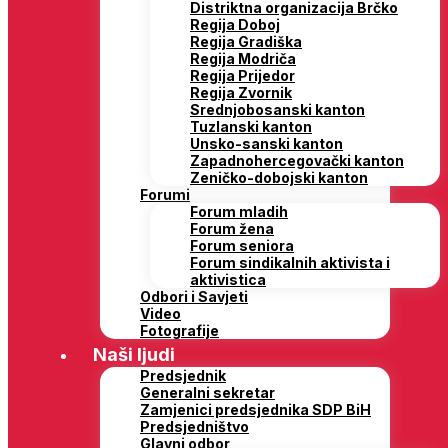
Distriktna organizacija Brčko
Regija Doboj
Regija Gradiška
Regija Modriča
Regija Prijedor
Regija Zvornik
Srednjobosanski kanton
Tuzlanski kanton
Unsko-sanski kanton
Zapadnohercegovački kanton
Zeničko-dobojski kanton
Forumi
Forum mladih
Forum žena
Forum seniora
Forum sindikalnih aktivista i
aktivistica
Odbori i Savjeti
Video
Fotografije
Naši ljudi
Predsjednik
Generalni sekretar
Zamjenici predsjednika SDP BiH
Predsjedništvo
Glavni odbor