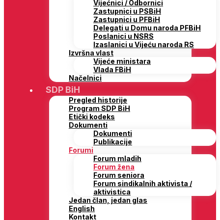
Vijećnici / Odbornici
Zastupnici u PSBiH
Zastupnici u PFBiH
Delegati u Domu naroda PFBiH
Poslanici u NSRS
Izaslanici u Vijeću naroda RS
Izvršna vlast
Vijeće ministara
Vlada FBiH
Načelnici
SDP BiH
Pregled historije
Program SDP BiH
Etički kodeks
Dokumenti
Dokumenti
Publikacije
Forumi
Forum mladih
Forum žena
Forum seniora
Forum sindikalnih aktivista /
aktivistica
Jedan član, jedan glas
English
Kontakt