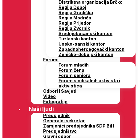
Distriktna organizacija Brčko
Regija Doboj
Regija Gradiška
Regija Modriča
Regija Prijedor
Regija Zvornik
Srednjobosanski kanton
Tuzlanski kanton
Unsko-sanski kanton
Zapadnohercegovački kanton
Zeničko-dobojski kanton
Forumi
Forum mladih
Forum žena
Forum seniora
Forum sindikalnih aktivista i
aktivistica
Odbori i Savjeti
Video
Fotografije
Naši ljudi
Predsjednik
Generalni sekretar
Zamjenici predsjednika SDP BiH
Predsjedništvo
Glavni odbor