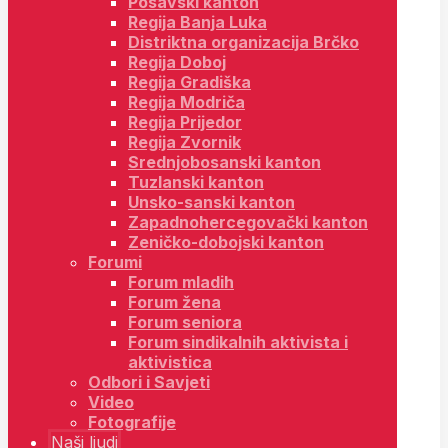
Posavski kanton
Regija Banja Luka
Distriktna organizacija Brčko
Regija Doboj
Regija Gradiška
Regija Modriča
Regija Prijedor
Regija Zvornik
Srednjobosanski kanton
Tuzlanski kanton
Unsko-sanski kanton
Zapadnohercegovački kanton
Zeničko-dobojski kanton
Forumi
Forum mladih
Forum žena
Forum seniora
Forum sindikalnih aktivista i
aktivistica
Odbori i Savjeti
Video
Fotografije
Naši ljudi