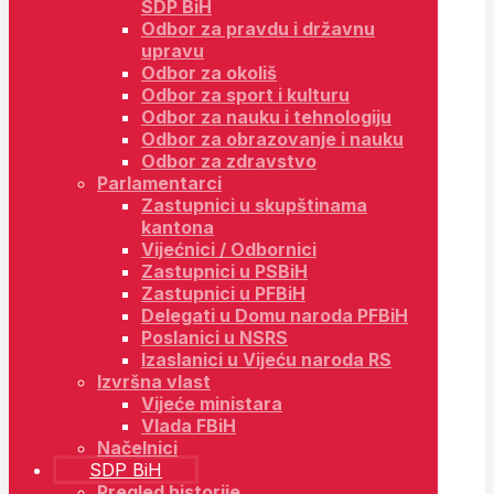
SDP BiH
Odbor za pravdu i državnu
upravu
Odbor za okoliš
Odbor za sport i kulturu
Odbor za nauku i tehnologiju
Odbor za obrazovanje i nauku
Odbor za zdravstvo
Parlamentarci
Zastupnici u skupštinama
kantona
Vijećnici / Odbornici
Zastupnici u PSBiH
Zastupnici u PFBiH
Delegati u Domu naroda PFBiH
Poslanici u NSRS
Izaslanici u Vijeću naroda RS
Izvršna vlast
Vijeće ministara
Vlada FBiH
Načelnici
SDP BiH
Pregled historije