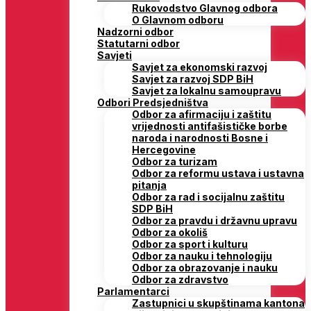
Rukovodstvo Glavnog odbora
O Glavnom odboru
Nadzorni odbor
Statutarni odbor
Savjeti
Savjet za ekonomski razvoj
Savjet za razvoj SDP BiH
Savjet za lokalnu samoupravu
Odbori Predsjedništva
Odbor za afirmaciju i zaštitu
vrijednosti antifašističke borbe
naroda i narodnosti Bosne i
Hercegovine
Odbor za turizam
Odbor za reformu ustava i ustavna
pitanja
Odbor za rad i socijalnu zaštitu
SDP BiH
Odbor za pravdu i državnu upravu
Odbor za okoliš
Odbor za sport i kulturu
Odbor za nauku i tehnologiju
Odbor za obrazovanje i nauku
Odbor za zdravstvo
Parlamentarci
Zastupnici u skupštinama kantona