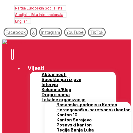
Partija Europskih Socijalista
Socijalistička Internacionala
English
Facebook
X
Instagram
YouTube
TikTok
Vijesti
Aktuelnosti
Saopštenja i izjave
Intervju
Kolumna/Blog
Drugi o nama
Lokalne organizacije
Bosansko-podrinjski Kanton
Hercegovačko-neretvanski kanton
Kanton 10
Kanton Sarajevo
Posavski kanton
Regija Banja Luka