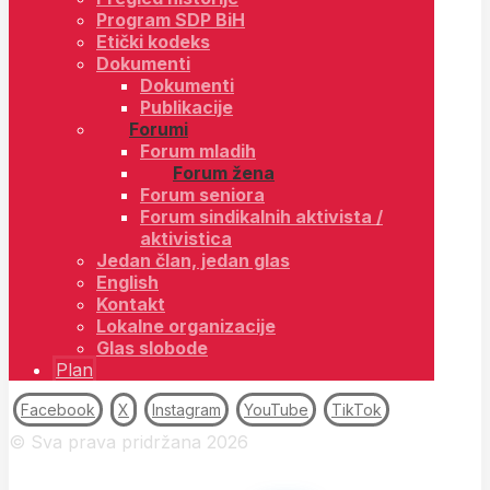
Program SDP BiH
Etički kodeks
Dokumenti
Dokumenti
Publikacije
Forumi
Forum mladih
Forum žena
Forum seniora
Forum sindikalnih aktivista /
aktivistica
Jedan član, jedan glas
English
Kontakt
Lokalne organizacije
Glas slobode
Plan
Facebook
X
Instagram
YouTube
TikTok
© Sva prava pridržana 2026