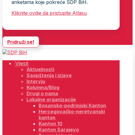
anketama koje pokreće SDP BiH.
Kliknite ovdje da pristupite Atlasu
Pridruži se!
Vijesti
Aktuelnosti
Saopštenja i izjave
Intervju
Kolumna/Blog
Drugi o nama
Lokalne organizacije
Bosansko-podrinjski Kanton
Hercegovačko-neretvanski
kanton
Kanton 10
Kanton Sarajevo