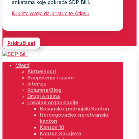
anketama koje pokreće SDP BiH.
Kliknite ovdje da pristupite Atlasu
Pridruži se!
Vijesti
Aktuelnosti
Saopštenja i izjave
Intervju
Kolumna/Blog
Drugi o nama
Lokalne organizacije
Bosansko-podrinjski Kanton
Hercegovačko-neretvanski
kanton
Kanton 10
Kanton Sarajevo