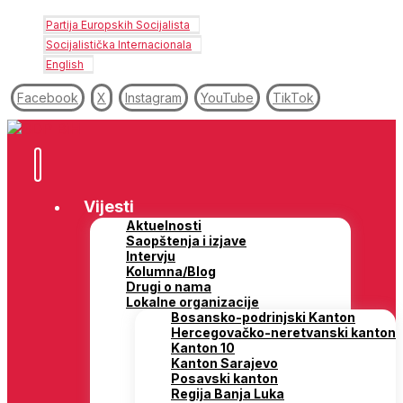
Partija Europskih Socijalista
Socijalistička Internacionala
English
Facebook
X
Instagram
YouTube
TikTok
Vijesti
Aktuelnosti
Saopštenja i izjave
Intervju
Kolumna/Blog
Drugi o nama
Lokalne organizacije
Bosansko-podrinjski Kanton
Hercegovačko-neretvanski kanton
Kanton 10
Kanton Sarajevo
Posavski kanton
Regija Banja Luka