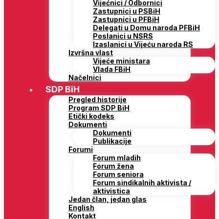
Vijećnici / Odbornici
Zastupnici u PSBiH
Zastupnici u PFBiH
Delegati u Domu naroda PFBiH
Poslanici u NSRS
Izaslanici u Vijeću naroda RS
Izvršna vlast
Vijeće ministara
Vlada FBiH
Načelnici
SDP BiH
Pregled historije
Program SDP BiH
Etički kodeks
Dokumenti
Dokumenti
Publikacije
Forumi
Forum mladih
Forum žena
Forum seniora
Forum sindikalnih aktivista /
aktivistica
Jedan član, jedan glas
English
Kontakt