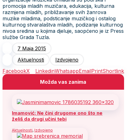
promocija mladih muzičara, edukacija, kulturna
razmjena mladih, približavanje svih žanrova
muzike mladima, podsticanje muzičkog i ostalog
kulturnog stvaralaštva mladih, podizanje kulturnog
nivoa sredina u kojima djeluje, saopćeno je iz Press
službe Grada Tuzla.
7 Maja 2015
Aktuelnosti
Izdvojeno
Facebook
X
Linkedin
Whatsapp
Email
Print
Shortlink
Možda vas zanima
Imamović: Ne čini drugome ono što ne
želiš da drugi učini tebi
Aktuelnosti
,
Izdvojeno