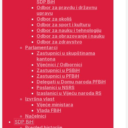
SDP BiH
Odbor za pravdu i državnu
upravu
Odbor za okoliš
Odbor za sport i kulturu
Odbor za nauku i tehnologiju
Odbor za obrazovanje i nauku
Odbor za zdravstvo
Parlamentarci
Zastupnici u skupštinama
kantona
Vijećnici / Odbornici
Zastupnici u PSBiH
Zastupnici u PFBiH
Delegati u Domu naroda PFBiH
Poslanici u NSRS
Izaslanici u Vijeću naroda RS
Izvršna vlast
Vijeće ministara
Vlada FBiH
Načelnici
SDP BiH
Pregled historije