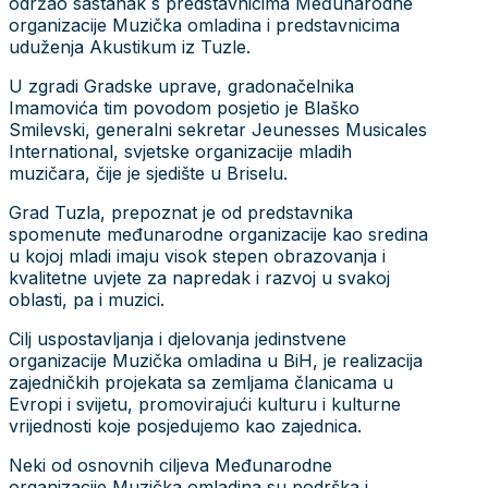
održao sastanak s predstavnicima Međunarodne
organizacije Muzička omladina i predstavnicima
uduženja Akustikum iz Tuzle.
U zgradi Gradske uprave, gradonačelnika
Imamovića tim povodom posjetio je Blaško
Smilevski, generalni sekretar Jeunesses Musicales
International, svjetske organizacije mladih
muzičara, čije je sjedište u Briselu.
Grad Tuzla, prepoznat je od predstavnika
spomenute međunarodne organizacije kao sredina
u kojoj mladi imaju visok stepen obrazovanja i
kvalitetne uvjete za napredak i razvoj u svakoj
oblasti, pa i muzici.
Cilj uspostavljanja i djelovanja jedinstvene
organizacije Muzička omladina u BiH, je realizacija
zajedničkih projekata sa zemljama članicama u
Evropi i svijetu, promovirajući kulturu i kulturne
vrijednosti koje posjedujemo kao zajednica.
Neki od osnovnih ciljeva Međunarodne
organizacije Muzička omladina su podrška i