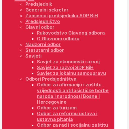
Predsjednik
Generalni sekretar
Zamjenici predsjednika SDP BiH
Predsjedništvo
Glavni odbor
Rukovodstvo Glavnog odbora
O Glavnom odboru
Nadzorni odbor
Statutarni odbor
Savjeti
Savjet za ekonomski razvoj
Savjet za razvoj SDP BiH
Savjet za lokalnu samoupravu
Odbori Predsjedništva
Odbor za afirmaciju i zaštitu
vrijednosti antifašističke borbe
naroda i narodnosti Bosne i
Hercegovine
Odbor za turizam
Odbor za reformu ustava i
ustavna pitanja
Odbor za rad i socijalnu zaštitu