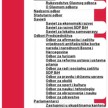
Rukovodstvo Glavnog odbora
O Glavnom odboru
Nadzorni odbor
Statutarni odbor
Savjeti
Savjet za ekonomski razvoj
Savjet za razvoj SDP BiH
Savjet za lokalnu samoupravu
Odbori Predsjedništva
Odbor za afirmaciju i zaštitu
vrijednosti antifašističke borbe
naroda i narodnosti Bosne i
Hercegovine
Odbor za turizam
Odbor za reformu ustava i ustavna
pitanja
Odbor za rad i socijalnu zaštitu
SDP BiH
Odbor za pravdu i državnu upravu
Odbor za okoliš
Odbor za sport i kulturu
Odbor za nauku i tehnologiju
Odbor za obrazovanje i nauku
Odbor za zdravstvo
Parlamentarci
Zastupnici u skupštinama kantona