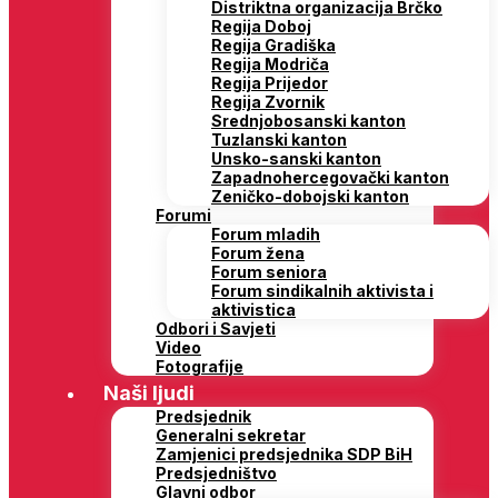
Distriktna organizacija Brčko
Regija Doboj
Regija Gradiška
Regija Modriča
Regija Prijedor
Regija Zvornik
Srednjobosanski kanton
Tuzlanski kanton
Unsko-sanski kanton
Zapadnohercegovački kanton
Zeničko-dobojski kanton
Forumi
Forum mladih
Forum žena
Forum seniora
Forum sindikalnih aktivista i
aktivistica
Odbori i Savjeti
Video
Fotografije
Naši ljudi
Predsjednik
Generalni sekretar
Zamjenici predsjednika SDP BiH
Predsjedništvo
Glavni odbor