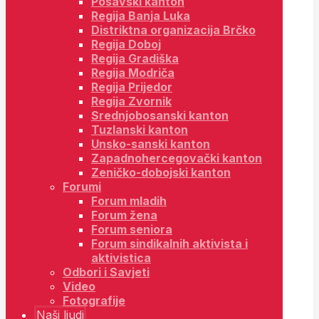
Posavski kanton
Regija Banja Luka
Distriktna organizacija Brčko
Regija Doboj
Regija Gradiška
Regija Modriča
Regija Prijedor
Regija Zvornik
Srednjobosanski kanton
Tuzlanski kanton
Unsko-sanski kanton
Zapadnohercegovački kanton
Zeničko-dobojski kanton
Forumi
Forum mladih
Forum žena
Forum seniora
Forum sindikalnih aktivista i
aktivistica
Odbori i Savjeti
Video
Fotografije
Naši ljudi