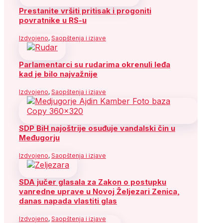
Prestanite vršiti pritisak i progoniti
povratnike u RS-u
Izdvojeno
,
Saopštenja i izjave
Parlamentarci su rudarima okrenuli leđa
kad je bilo najvažnije
Izdvojeno
,
Saopštenja i izjave
SDP BiH najoštrije osuđuje vandalski čin u
Međugorju
Izdvojeno
,
Saopštenja i izjave
SDA jučer glasala za Zakon o postupku
vanredne uprave u Novoj Željezari Zenica,
danas napada vlastiti glas
Izdvojeno
,
Saopštenja i izjave