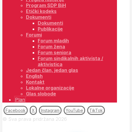
Program SDP BiH
Etički kodeks
Dokumenti
Dokumenti
Publikacije
Forumi
Forum mladih
Forum žena
Forum seniora
Forum sindikalnih aktivista /
aktivistica
Jedan član, jedan glas
English
Kontakt
Lokalne organizacije
Glas slobode
Plan
Facebook
X
Instagram
YouTube
TikTok
© Sva prava pridržana 2026