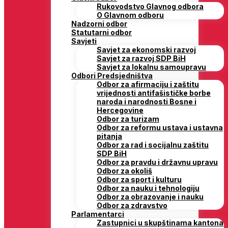
Rukovodstvo Glavnog odbora
O Glavnom odboru
Nadzorni odbor
Statutarni odbor
Savjeti
Savjet za ekonomski razvoj
Savjet za razvoj SDP BiH
Savjet za lokalnu samoupravu
Odbori Predsjedništva
Odbor za afirmaciju i zaštitu
vrijednosti antifašističke borbe
naroda i narodnosti Bosne i
Hercegovine
Odbor za turizam
Odbor za reformu ustava i ustavna
pitanja
Odbor za rad i socijalnu zaštitu
SDP BiH
Odbor za pravdu i državnu upravu
Odbor za okoliš
Odbor za sport i kulturu
Odbor za nauku i tehnologiju
Odbor za obrazovanje i nauku
Odbor za zdravstvo
Parlamentarci
Zastupnici u skupštinama kantona