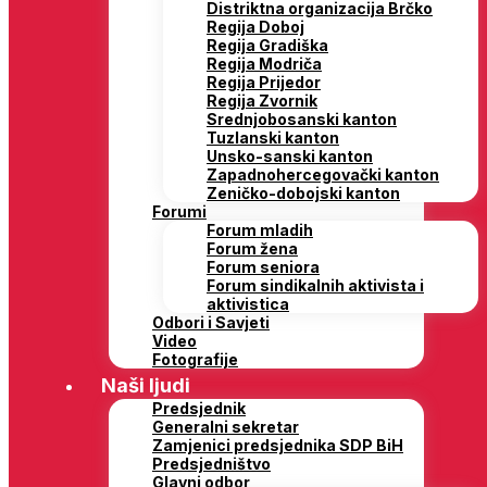
Distriktna organizacija Brčko
Regija Doboj
Regija Gradiška
Regija Modriča
Regija Prijedor
Regija Zvornik
Srednjobosanski kanton
Tuzlanski kanton
Unsko-sanski kanton
Zapadnohercegovački kanton
Zeničko-dobojski kanton
Forumi
Forum mladih
Forum žena
Forum seniora
Forum sindikalnih aktivista i
aktivistica
Odbori i Savjeti
Video
Fotografije
Naši ljudi
Predsjednik
Generalni sekretar
Zamjenici predsjednika SDP BiH
Predsjedništvo
Glavni odbor