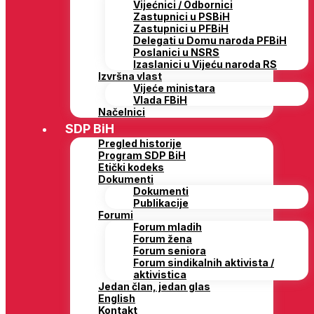
Vijećnici / Odbornici
Zastupnici u PSBiH
Zastupnici u PFBiH
Delegati u Domu naroda PFBiH
Poslanici u NSRS
Izaslanici u Vijeću naroda RS
Izvršna vlast
Vijeće ministara
Vlada FBiH
Načelnici
SDP BiH
Pregled historije
Program SDP BiH
Etički kodeks
Dokumenti
Dokumenti
Publikacije
Forumi
Forum mladih
Forum žena
Forum seniora
Forum sindikalnih aktivista /
aktivistica
Jedan član, jedan glas
English
Kontakt