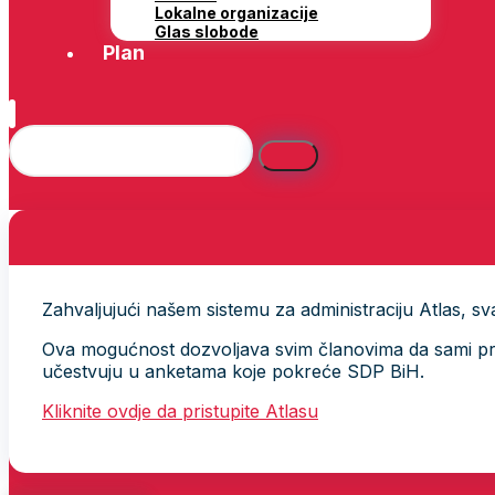
Lokalne organizacije
Glas slobode
Plan
Zahvaljujući našem sistemu za administraciju Atlas, svak
Ova mogućnost dozvoljava svim članovima da sami provj
učestvuju u anketama koje pokreće SDP BiH.
Kliknite ovdje da pristupite Atlasu