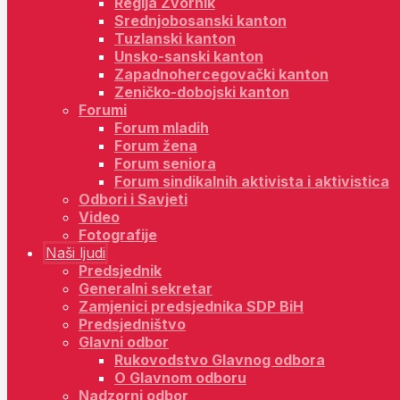
Regija Zvornik
Srednjobosanski kanton
Tuzlanski kanton
Unsko-sanski kanton
Zapadnohercegovački kanton
Zeničko-dobojski kanton
Forumi
Forum mladih
Forum žena
Forum seniora
Forum sindikalnih aktivista i aktivistica
Odbori i Savjeti
Video
Fotografije
Naši ljudi
Predsjednik
Generalni sekretar
Zamjenici predsjednika SDP BiH
Predsjedništvo
Glavni odbor
Rukovodstvo Glavnog odbora
O Glavnom odboru
Nadzorni odbor