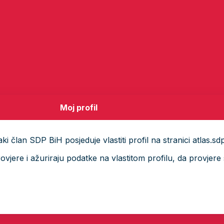
Moj profil
i član SDP BiH posjeduje vlastiti profil na stranici atlas.sd
ere i ažuriraju podatke na vlastitom profilu, da provjere s