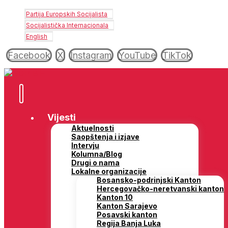
Partija Europskih Socijalista
Socijalistička Internacionala
English
Facebook
X
Instagram
YouTube
TikTok
Vijesti
Aktuelnosti
Saopštenja i izjave
Intervju
Kolumna/Blog
Drugi o nama
Lokalne organizacije
Bosansko-podrinjski Kanton
Hercegovačko-neretvanski kanton
Kanton 10
Kanton Sarajevo
Posavski kanton
Regija Banja Luka