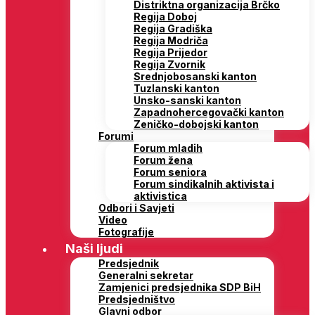
Distriktna organizacija Brčko
Regija Doboj
Regija Gradiška
Regija Modriča
Regija Prijedor
Regija Zvornik
Srednjobosanski kanton
Tuzlanski kanton
Unsko-sanski kanton
Zapadnohercegovački kanton
Zeničko-dobojski kanton
Forumi
Forum mladih
Forum žena
Forum seniora
Forum sindikalnih aktivista i
aktivistica
Odbori i Savjeti
Video
Fotografije
Naši ljudi
Predsjednik
Generalni sekretar
Zamjenici predsjednika SDP BiH
Predsjedništvo
Glavni odbor