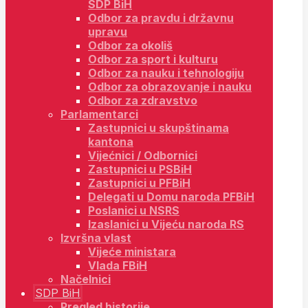
SDP BiH
Odbor za pravdu i državnu
upravu
Odbor za okoliš
Odbor za sport i kulturu
Odbor za nauku i tehnologiju
Odbor za obrazovanje i nauku
Odbor za zdravstvo
Parlamentarci
Zastupnici u skupštinama
kantona
Vijećnici / Odbornici
Zastupnici u PSBiH
Zastupnici u PFBiH
Delegati u Domu naroda PFBiH
Poslanici u NSRS
Izaslanici u Vijeću naroda RS
Izvršna vlast
Vijeće ministara
Vlada FBiH
Načelnici
SDP BiH
Pregled historije