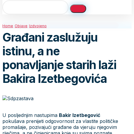
Home
Objave
Izdvojeno
Građani zaslužuju
istinu, a ne
ponavljanje starih laži
Bakira Izetbegovića
U posljednjim nastupima
Bakir Izetbegović
pokušava prenijeti odgovornost za vlastite političke
promašaje, pozivajući građane da vjeruju njegovim
riječima, a ne činjenicama koje su svima poznate.