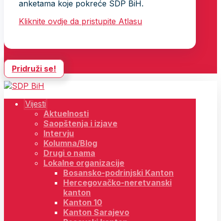
anketama koje pokreće SDP BiH.
Kliknite ovdje da pristupite Atlasu
Pridruži se!
Vijesti
Aktuelnosti
Saopštenja i izjave
Intervju
Kolumna/Blog
Drugi o nama
Lokalne organizacije
Bosansko-podrinjski Kanton
Hercegovačko-neretvanski
kanton
Kanton 10
Kanton Sarajevo