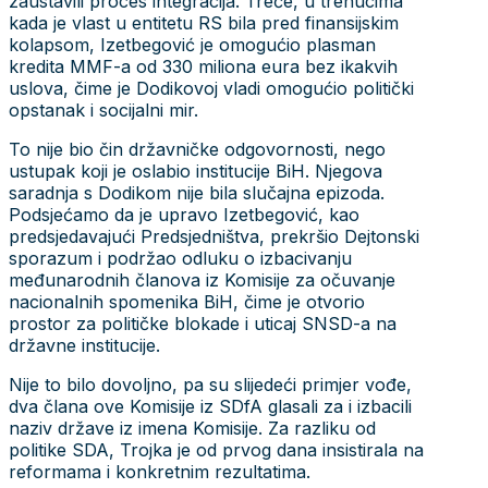
zaustavili proces integracija. Treće, u trenucima
kada je vlast u entitetu RS bila pred finansijskim
kolapsom, Izetbegović je omogućio plasman
kredita MMF-a od 330 miliona eura bez ikakvih
uslova, čime je Dodikovoj vladi omogućio politički
opstanak i socijalni mir.
To nije bio čin državničke odgovornosti, nego
ustupak koji je oslabio institucije BiH. Njegova
saradnja s Dodikom nije bila slučajna epizoda.
Podsjećamo da je upravo Izetbegović, kao
predsjedavajući Predsjedništva, prekršio Dejtonski
sporazum i podržao odluku o izbacivanju
međunarodnih članova iz Komisije za očuvanje
nacionalnih spomenika BiH, čime je otvorio
prostor za političke blokade i uticaj SNSD-a na
državne institucije.
Nije to bilo dovoljno, pa su slijedeći primjer vođe,
dva člana ove Komisije iz SDfA glasali za i izbacili
naziv države iz imena Komisije. Za razliku od
politike SDA, Trojka je od prvog dana insistirala na
reformama i konkretnim rezultatima.