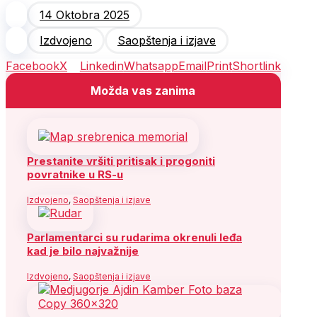
14 Oktobra 2025
Izdvojeno
Saopštenja i izjave
Facebook
X
Linkedin
Whatsapp
Email
Print
Shortlink
Možda vas zanima
Prestanite vršiti pritisak i progoniti
povratnike u RS-u
Izdvojeno
,
Saopštenja i izjave
Parlamentarci su rudarima okrenuli leđa
kad je bilo najvažnije
Izdvojeno
,
Saopštenja i izjave