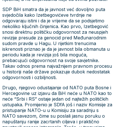
SDP BiH smatra da je javnost već dovoljno puta
svjedočila kako Izetbegovićeve tvrdnje ne
odgovaraju istini i da je vrijeme da se podsjetimo
nekoliko ključnih činjenica. Kao prvo, Izetbegović
snosi direktnu političku odgovornost za neuspjeh
revizije presude za genocid pred Međunarodnim
sudom pravde u Hagu. U rijetkim trenucima
iskrenosti priznao je da je javnost bila obmanuta u
periodu kada je revizija još bila moguća,
prebacujući odgovornost na svoje savjetnike.
Takav odnos prema najvažnijem pravnom procesu
u historiji naše države pokazuje dubok nedostatak
odgovornosti i ozbiljnosti.
Drugo, njegovo odustajanje od NATO puta Bosne i
Hercegovine uz izjavu da BiH neće u NATO kao to
neće “Srbi i RS” ostaje jedan od najtežih političkih
ustupaka. Promijenio je SDfA još i naziv Komisije za
pristupanje NATO-u u Komisiju za saradnju s
NATO savezom, čime su poslali jasnu poruku o
napuštanju ranije zacrtanih ciljeva i praktično