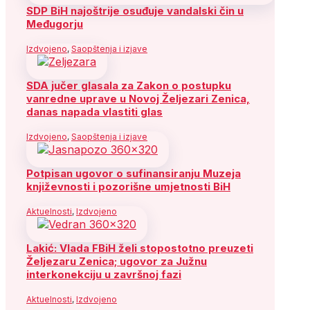
SDP BiH najoštrije osuđuje vandalski čin u
Međugorju
Izdvojeno
,
Saopštenja i izjave
SDA jučer glasala za Zakon o postupku
vanredne uprave u Novoj Željezari Zenica,
danas napada vlastiti glas
Izdvojeno
,
Saopštenja i izjave
Potpisan ugovor o sufinansiranju Muzeja
književnosti i pozorišne umjetnosti BiH
Aktuelnosti
,
Izdvojeno
Lakić: Vlada FBiH želi stopostotno preuzeti
Željezaru Zenica; ugovor za Južnu
interkonekciju u završnoj fazi
Aktuelnosti
,
Izdvojeno