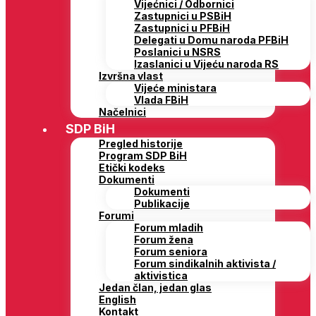
Vijećnici / Odbornici
Zastupnici u PSBiH
Zastupnici u PFBiH
Delegati u Domu naroda PFBiH
Poslanici u NSRS
Izaslanici u Vijeću naroda RS
Izvršna vlast
Vijeće ministara
Vlada FBiH
Načelnici
SDP BiH
Pregled historije
Program SDP BiH
Etički kodeks
Dokumenti
Dokumenti
Publikacije
Forumi
Forum mladih
Forum žena
Forum seniora
Forum sindikalnih aktivista /
aktivistica
Jedan član, jedan glas
English
Kontakt