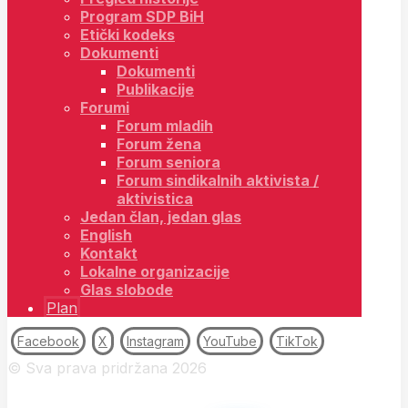
Program SDP BiH
Etički kodeks
Dokumenti
Dokumenti
Publikacije
Forumi
Forum mladih
Forum žena
Forum seniora
Forum sindikalnih aktivista /
aktivistica
Jedan član, jedan glas
English
Kontakt
Lokalne organizacije
Glas slobode
Plan
Facebook
X
Instagram
YouTube
TikTok
© Sva prava pridržana 2026