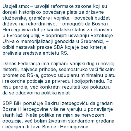
Uspjeli smo: – usvojiti reformske zakone koji su
donijeli historijsko povećanje plata za državne
službenike, graničare i vojnike,- povećati budžet
države na rekordni nivo, – omogućiti da Bosna i
Hercegovina dobije kandidatski status za članstvo
u Evropskoj uniji, – doprinijeti usvajanju Rezolucije
UN-a o memorijalizaciji genocida u Srebrenici, –
odbiti nastavak prakse SDA koja je bez kriterija
prelivala sredstva entitetu RS.
Danas Federacija ima najmanji vanjski dug u novijoj
historiji, najveće prihode, sedmostruko veći fiskalni
promet od RS-a, gotovo uduplanu minimalnu platu
i rekordne poticaje za privredu i poljoprivredu. To
nisu parole, već konkretni rezultati koji pokazuju
da se odgovorna politika isplati.
SDP BiH poručuje Bakiru Izetbegoviću da građani
Bosne i Hercegovine više ne vjeruju u ponavljanje
starih laži. Naša politika ne mjeri se nervozom
opozicije, već boljim životnim standardom građana
i jačanjem države Bosne i Hercegovine.