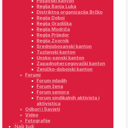
Posavski kanton
Regija Banja Luka
Distriktna organizacija Brčko
Regija Doboj
Regija Gradiška
Regija Modriča
Regija Prijedor
Regija Zvornik
Srednjobosanski kanton
Tuzlanski kanton
Unsko-sanski kanton
Zapadnohercegovački kanton
Zeničko-dobojski kanton
Forumi
Forum mladih
Forum žena
Forum seniora
Forum sindikalnih aktivista i
aktivistica
Odbori i Savjeti
Video
Fotografije
Naši ljudi