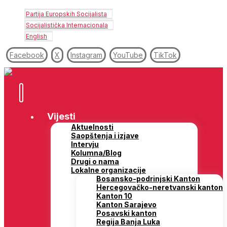
Partija Europskih Socijalista
Socijalistička Internacionala
English
Facebook
X
Instagram
YouTube
TikTok
Vijesti
Aktuelnosti
Saopštenja i izjave
Intervju
Kolumna/Blog
Drugi o nama
Lokalne organizacije
Bosansko-podrinjski Kanton
Hercegovačko-neretvanski kanton
Kanton 10
Kanton Sarajevo
Posavski kanton
Regija Banja Luka