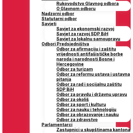
Rukovodstvo Glavnog odbora
O Glavnom odboru
Nadzorni odbor
Statutarni odbor
Savjeti
Savjet za ekonomski razvoj
Savjet za razvoj SDP BiH
Savjet za lokalnu samoupravu
Odbori Predsjedništva
Odbor za afirmaciju i zaštitu
vrijednosti antifašističke borbe
naroda i narodnosti Bosne i
Hercegovine
Odbor za turizam
Odbor za reformu ustava i ustavna
pitanja
Odbor za rad i socijalnu zaštitu
SDP BiH
Odbor za pravdu i državnu upravu
Odbor za okoliš
Odbor za sport i kulturu
Odbor za nauku i tehnologiju
Odbor za obrazovanje i nauku
Odbor za zdravstvo
Parlamentarci
Zastupnici u skupštinama kantona