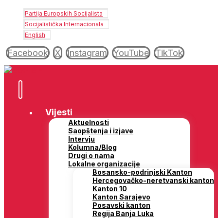
Partija Europskih Socijalista
Socijalistička Internacionala
English
Facebook
X
Instagram
YouTube
TikTok
Vijesti
Aktuelnosti
Saopštenja i izjave
Intervju
Kolumna/Blog
Drugi o nama
Lokalne organizacije
Bosansko-podrinjski Kanton
Hercegovačko-neretvanski kanton
Kanton 10
Kanton Sarajevo
Posavski kanton
Regija Banja Luka