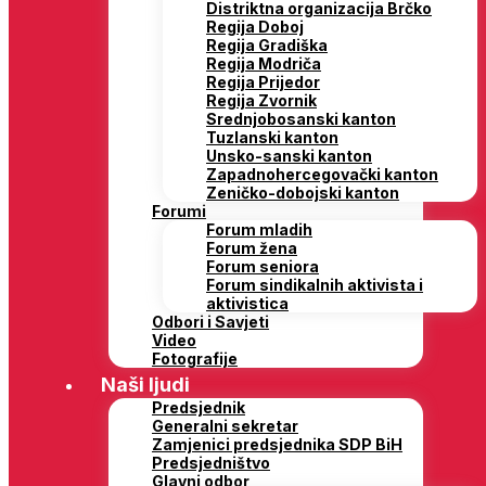
Distriktna organizacija Brčko
Regija Doboj
Regija Gradiška
Regija Modriča
Regija Prijedor
Regija Zvornik
Srednjobosanski kanton
Tuzlanski kanton
Unsko-sanski kanton
Zapadnohercegovački kanton
Zeničko-dobojski kanton
Forumi
Forum mladih
Forum žena
Forum seniora
Forum sindikalnih aktivista i
aktivistica
Odbori i Savjeti
Video
Fotografije
Naši ljudi
Predsjednik
Generalni sekretar
Zamjenici predsjednika SDP BiH
Predsjedništvo
Glavni odbor