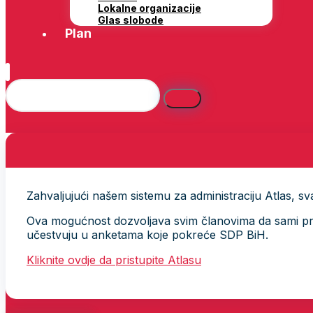
Lokalne organizacije
Glas slobode
Plan
Zahvaljujući našem sistemu za administraciju Atlas, svak
Ova mogućnost dozvoljava svim članovima da sami provj
učestvuju u anketama koje pokreće SDP BiH.
Kliknite ovdje da pristupite Atlasu