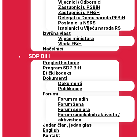
Vijećnici / Odbornici
Zastupnici u PSBiH
Zastupnici u PFBiH
Delegati u Domu naroda PFBiH
Poslanici u NSRS
Izaslanici u Vijeću naroda RS
Izvršna vlast
Vijeće ministara
Vlada FBiH
Načelnici
SDP BiH
Pregled historije
Program SDP BiH
Etički kodeks
Dokumenti
Dokumenti
Publikacije
Forumi
Forum mladih
Forum žena
Forum seniora
Forum sindikalnih aktivista /
aktivistica
Jedan član, jedan glas
English
Kontakt