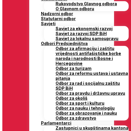
Rukovodstvo Glavnog odbora
O Glavnom odboru
Nadzorni odbor
Statutarni odbor
Savjeti
Savjet za ekonomski razvoj
Savjet za razvoj SDP BiH
Savjet za lokalnu samoupravu
Odbori Predsjedništva
Odbor za afirmaciju i zaštitu
vrijednosti antifašističke borbe
naroda i narodnosti Bosne i
Hercegovine
Odbor za turizam
Odbor za reformu ustava i ustavna
pitanja
Odbor za rad i socijalnu zaštitu
SDP BiH
Odbor za pravdu i državnu upravu
Odbor za okoliš
Odbor za sport i kulturu
Odbor za nauku i tehnologiju
Odbor za obrazovanje i nauku
Odbor za zdravstvo
Parlamentarci
Zastupnici u skupštinama kantona