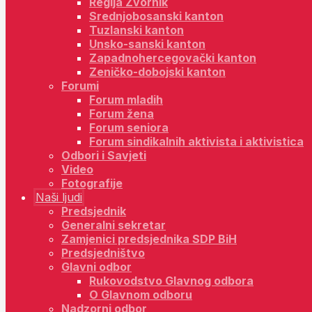
Regija Zvornik
Srednjobosanski kanton
Tuzlanski kanton
Unsko-sanski kanton
Zapadnohercegovački kanton
Zeničko-dobojski kanton
Forumi
Forum mladih
Forum žena
Forum seniora
Forum sindikalnih aktivista i aktivistica
Odbori i Savjeti
Video
Fotografije
Naši ljudi
Predsjednik
Generalni sekretar
Zamjenici predsjednika SDP BiH
Predsjedništvo
Glavni odbor
Rukovodstvo Glavnog odbora
O Glavnom odboru
Nadzorni odbor