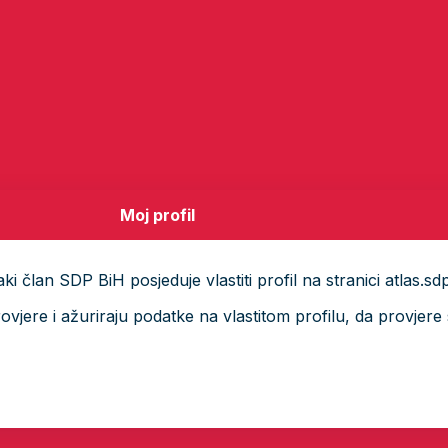
Moj profil
i član SDP BiH posjeduje vlastiti profil na stranici atlas.sd
ere i ažuriraju podatke na vlastitom profilu, da provjere s