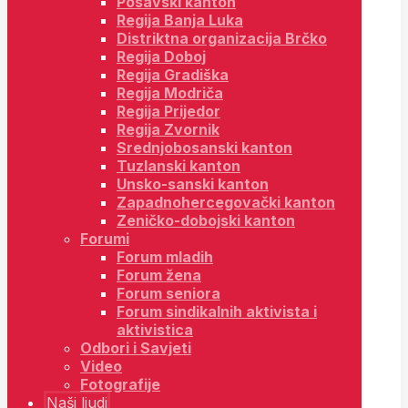
Posavski kanton
Regija Banja Luka
Distriktna organizacija Brčko
Regija Doboj
Regija Gradiška
Regija Modriča
Regija Prijedor
Regija Zvornik
Srednjobosanski kanton
Tuzlanski kanton
Unsko-sanski kanton
Zapadnohercegovački kanton
Zeničko-dobojski kanton
Forumi
Forum mladih
Forum žena
Forum seniora
Forum sindikalnih aktivista i
aktivistica
Odbori i Savjeti
Video
Fotografije
Naši ljudi