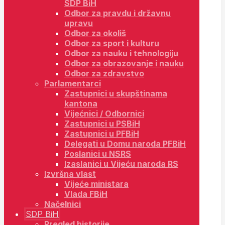
SDP BiH
Odbor za pravdu i državnu
upravu
Odbor za okoliš
Odbor za sport i kulturu
Odbor za nauku i tehnologiju
Odbor za obrazovanje i nauku
Odbor za zdravstvo
Parlamentarci
Zastupnici u skupštinama
kantona
Vijećnici / Odbornici
Zastupnici u PSBiH
Zastupnici u PFBiH
Delegati u Domu naroda PFBiH
Poslanici u NSRS
Izaslanici u Vijeću naroda RS
Izvršna vlast
Vijeće ministara
Vlada FBiH
Načelnici
SDP BiH
Pregled historije