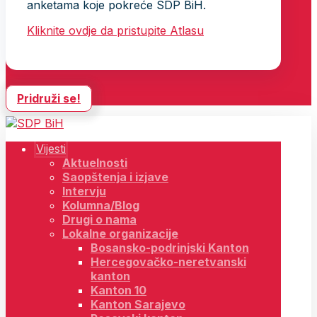
anketama koje pokreće SDP BiH.
Kliknite ovdje da pristupite Atlasu
Pridruži se!
Vijesti
Aktuelnosti
Saopštenja i izjave
Intervju
Kolumna/Blog
Drugi o nama
Lokalne organizacije
Bosansko-podrinjski Kanton
Hercegovačko-neretvanski
kanton
Kanton 10
Kanton Sarajevo