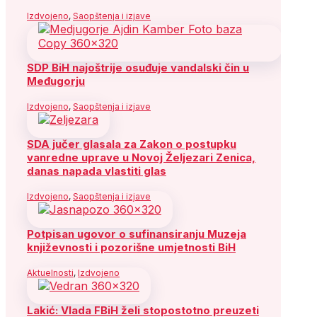
Izdvojeno
,
Saopštenja i izjave
SDP BiH najoštrije osuđuje vandalski čin u
Međugorju
Izdvojeno
,
Saopštenja i izjave
SDA jučer glasala za Zakon o postupku
vanredne uprave u Novoj Željezari Zenica,
danas napada vlastiti glas
Izdvojeno
,
Saopštenja i izjave
Potpisan ugovor o sufinansiranju Muzeja
književnosti i pozorišne umjetnosti BiH
Aktuelnosti
,
Izdvojeno
Lakić: Vlada FBiH želi stopostotno preuzeti