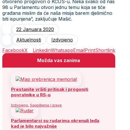
otvoreno progovori o KCUS-u. Neka svako od nas
98 u Parlamentu otvori jednu temu koja se tiče
građana mislim da će naša misija barem djelimično
biti ispunjena”, zaključuje Mašić.
22 Januara 2020
Aktuelnosti
Izdvojeno
Facebook
X
Linkedin
Whatsapp
Email
Print
Shortlink
Možda vas zanima
Prestanite vršiti pritisak i progoniti
povratnike u RS-u
Izdvojeno
,
Saopštenja i izjave
Parlamentarci su rudarima okrenuli leđa
kad je bilo najvažnije