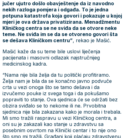
jučer ujutro došlo obavještenje da iz navodno
nekih razloga pomjera i odgađa. To je jedna
potpuna katastrofa koja govori i pokazuje u kojoj
mjeri je ova država privatizirana. Menadžmentu
Kliničkog centra se ne sviđa da se otvore neke
teme. Ne sviđa im se da se otvoreno govori šta
se dešava Kliničkom centru”
, rekao je Mašić.
Mašić kaže da su teme bile uslovi liječenja
pacijenata i masovni odlazak najstručnijeg
medicinskog kadra.
“Nama nije bila želja da tu politički profitiramo.
Želja nam je bila da se konačno javno podvuče
crta u vezi onoga što se tamo dešava i da
izvučemo pouke iz svega toga i da pokušamo
popraviti to stanje. Ova sjednica će se održati bez
obzira sviđalo se to nekome ili ne. Prvobitna
sjednica nije bila zakazana kako je morala i trebala.
Mi smo tražili raspravu u vezi Kliničkog centra, a
oni su je zakazali kao stanje u zdravstvu sa
posebnim osvrtom na Klinički centar i to nije ono
što smo mi tražili. Građani koji plaćaju zdravstvenu