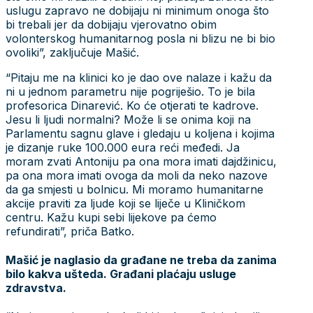
uslugu zapravo ne dobijaju ni minimum onoga što
bi trebali jer da dobijaju vjerovatno obim
volonterskog humanitarnog posla ni blizu ne bi bio
ovoliki”, zaključuje Mašić.
“Pitaju me na klinici ko je dao ove nalaze i kažu da
ni u jednom parametru nije pogriješio. To je bila
profesorica Dinarević. Ko će otjerati te kadrove.
Jesu li ljudi normalni? Može li se onima koji na
Parlamentu sagnu glave i gledaju u koljena i kojima
je dizanje ruke 100.000 eura reći međedi. Ja
moram zvati Antoniju pa ona mora imati dajdžinicu,
pa ona mora imati ovoga da moli da neko nazove
da ga smjesti u bolnicu. Mi moramo humanitarne
akcije praviti za ljude koji se liječe u Kliničkom
centru. Kažu kupi sebi lijekove pa ćemo
refundirati”, priča Batko.
Mašić je naglasio da građane ne treba da zanima
bilo kakva ušteda. Građani plaćaju usluge
zdravstva.