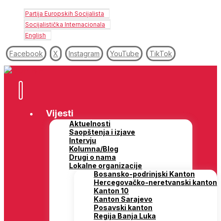
Partija Europskih Socijalista
Socijalistička Internacionala
English
Facebook
X
Instagram
YouTube
TikTok
Vijesti
Aktuelnosti
Saopštenja i izjave
Intervju
Kolumna/Blog
Drugi o nama
Lokalne organizacije
Bosansko-podrinjski Kanton
Hercegovačko-neretvanski kanton
Kanton 10
Kanton Sarajevo
Posavski kanton
Regija Banja Luka