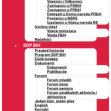
Vijećnici / Odbornici
Zastupnici u PSBiH
Zastupnici u PFBiH
Delegati u Domu naroda PFBiH
Poslanici u NSRS
Izaslanici u Vijeću naroda RS
Izvršna vlast
Vijeće ministara
Vlada FBiH
Načelnici
SDP BiH
Pregled historije
Program SDP BiH
Etički kodeks
Dokumenti
Dokumenti
Publikacije
Forumi
Forum mladih
Forum žena
Forum seniora
Forum sindikalnih aktivista /
aktivistica
Jedan član, jedan glas
English
Kontakt