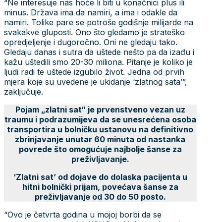
“Ne interesuje nas hoće li biti u konačnici plus ili
minus. Država ima da namiri, a ima i odakle da
namiri. Tolike pare se potroše godišnje milijarde na
svakakve gluposti. Ono što gledamo je strateško
opredjeljenje i dugoročno. Oni ne gledaju tako.
Gledaju danas i sutra da uštede nešto pa da izađu i
kažu uštedili smo 20-30 miliona. Pitanje je koliko je
ljudi radi te uštede izgubilo život. Jedna od prvih
mjera koje su uvedene je ukidanje ‘zlatnog sata’”,
zaključuje.
Pojam „zlatni sat“ je prvenstveno vezan uz
traumu i podrazumijeva da se unesrećena osoba
transportira u bolničku ustanovu na definitivno
zbrinjavanje unutar 60 minuta od nastanka
povrede što omogućuje najbolje šanse za
preživljavanje.
‘Zlatni sat’ od dojave do dolaska pacijenta u
hitni bolnički prijam, povećava šanse za
preživljavanje od 30 do 50 posto.
“Ovo je četvrta godina u mojoj borbi da se