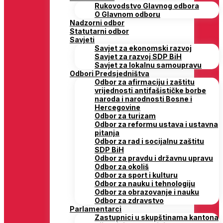
Rukovodstvo Glavnog odbora
O Glavnom odboru
Nadzorni odbor
Statutarni odbor
Savjeti
Savjet za ekonomski razvoj
Savjet za razvoj SDP BiH
Savjet za lokalnu samoupravu
Odbori Predsjedništva
Odbor za afirmaciju i zaštitu
vrijednosti antifašističke borbe
naroda i narodnosti Bosne i
Hercegovine
Odbor za turizam
Odbor za reformu ustava i ustavna
pitanja
Odbor za rad i socijalnu zaštitu
SDP BiH
Odbor za pravdu i državnu upravu
Odbor za okoliš
Odbor za sport i kulturu
Odbor za nauku i tehnologiju
Odbor za obrazovanje i nauku
Odbor za zdravstvo
Parlamentarci
Zastupnici u skupštinama kantona