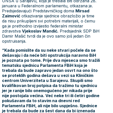
UNSA u Sarajevu, koja je trebala biti održana 28.
januara u Federalnom parlamentu, otkazana je.
Predsjedavajući Predstavničkog doma
Mirsad
Zaimović
otkazivanje sjednice obrazložio je time
da nisu prikupljeni svi potrebni materijali, o čemu
ga je prethodno izvijestio federalni ministar
zdravstva
Vjekoslav Mandić.
Predsjednik SDP BiH
Damir Mašić tvrdi da je ovo samo još jedan čin
opstruisanja.
“Kada pomislite da su neke stvari počele da se
dešavaju i da neće biti opstrukcija naravno BiH
je poznata po tome. Prije dva mjeseca smo tražili
tematsku sjednicu Parlamenta FBiH koja je
trebala da bude zapravo jedan osvrt na ono što
se proteklih godina dešava u vezi sa Kliničkim
centrom Univerziteta u Sarajevu. Skupili smo
kvalifikovan broj potpisa da tražimo tu sjednicu
jer je ranije bilo onemogućeno jer nikada prije
nije postojala većina. Već neke tri ili četiri godine
pokušavam da to stavim na dnevni red
Parlamenta FBiH, ali nije bilo uspješno. Sjednice
je trebala da bude za šest dana da bi iznenada