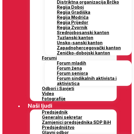
Distriktna organizacija Brčko
Regija Doboj
Regija Gradiška
Regija Modriča
Regija Prijedor
Regija Zvornik
Srednjobosanski kanton
Tuzlanski kanton
Unsko-sanski kanton
Zapadnohercegovački kanton
Zeničko-dobojski kanton
Forumi
Forum mladih
Forum žena
Forum seniora
Forum sindikalnih aktivista i
aktivistica
Odbori i Savjeti
Video
Fotografije
Naši ljudi
Predsjednik
Generalni sekretar
Zamjenici predsjednika SDP BiH
Predsjedništvo
Glavni odbor