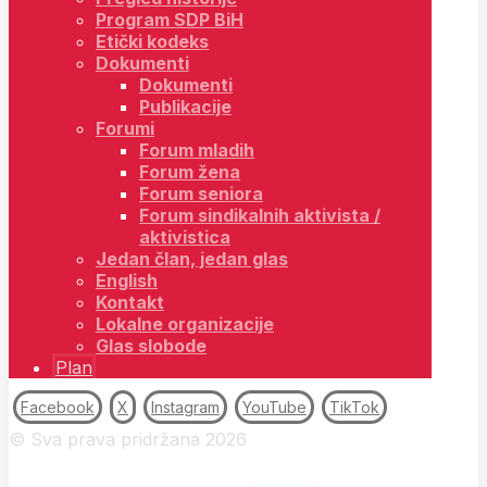
Program SDP BiH
Etički kodeks
Dokumenti
Dokumenti
Publikacije
Forumi
Forum mladih
Forum žena
Forum seniora
Forum sindikalnih aktivista /
aktivistica
Jedan član, jedan glas
English
Kontakt
Lokalne organizacije
Glas slobode
Plan
Facebook
X
Instagram
YouTube
TikTok
© Sva prava pridržana 2026