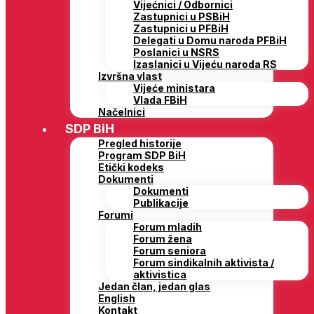
Vijećnici / Odbornici
Zastupnici u PSBiH
Zastupnici u PFBiH
Delegati u Domu naroda PFBiH
Poslanici u NSRS
Izaslanici u Vijeću naroda RS
Izvršna vlast
Vijeće ministara
Vlada FBiH
Načelnici
SDP BiH
Pregled historije
Program SDP BiH
Etički kodeks
Dokumenti
Dokumenti
Publikacije
Forumi
Forum mladih
Forum žena
Forum seniora
Forum sindikalnih aktivista /
aktivistica
Jedan član, jedan glas
English
Kontakt