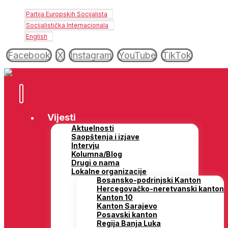
Partija Europskih Socijalista
Socijalistička Internacionala
English
Facebook
X
Instagram
YouTube
TikTok
Vijesti
Aktuelnosti
Saopštenja i izjave
Intervju
Kolumna/Blog
Drugi o nama
Lokalne organizacije
Bosansko-podrinjski Kanton
Hercegovačko-neretvanski kanton
Kanton 10
Kanton Sarajevo
Posavski kanton
Regija Banja Luka