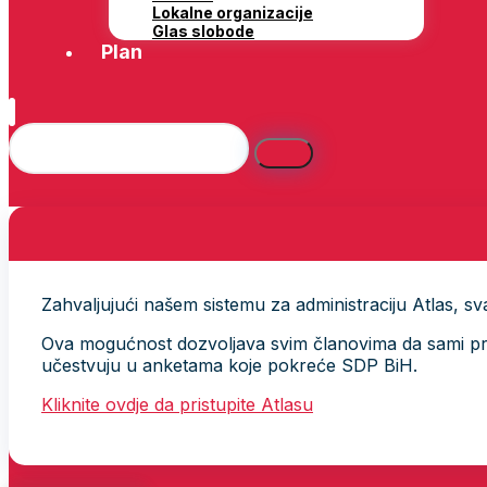
Lokalne organizacije
Glas slobode
Plan
Zahvaljujući našem sistemu za administraciju Atlas, svak
Ova mogućnost dozvoljava svim članovima da sami provj
učestvuju u anketama koje pokreće SDP BiH.
Kliknite ovdje da pristupite Atlasu