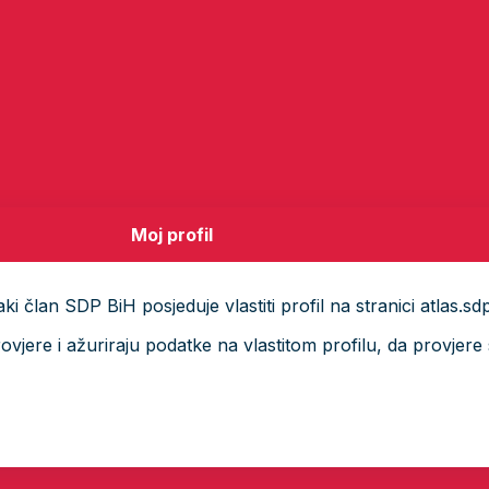
Moj profil
i član SDP BiH posjeduje vlastiti profil na stranici atlas.sd
ere i ažuriraju podatke na vlastitom profilu, da provjere s