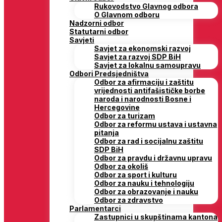
Rukovodstvo Glavnog odbora
O Glavnom odboru
Nadzorni odbor
Statutarni odbor
Savjeti
Savjet za ekonomski razvoj
Savjet za razvoj SDP BiH
Savjet za lokalnu samoupravu
Odbori Predsjedništva
Odbor za afirmaciju i zaštitu
vrijednosti antifašističke borbe
naroda i narodnosti Bosne i
Hercegovine
Odbor za turizam
Odbor za reformu ustava i ustavna
pitanja
Odbor za rad i socijalnu zaštitu
SDP BiH
Odbor za pravdu i državnu upravu
Odbor za okoliš
Odbor za sport i kulturu
Odbor za nauku i tehnologiju
Odbor za obrazovanje i nauku
Odbor za zdravstvo
Parlamentarci
Zastupnici u skupštinama kantona