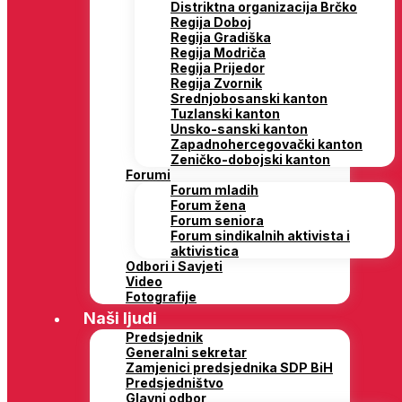
Distriktna organizacija Brčko
Regija Doboj
Regija Gradiška
Regija Modriča
Regija Prijedor
Regija Zvornik
Srednjobosanski kanton
Tuzlanski kanton
Unsko-sanski kanton
Zapadnohercegovački kanton
Zeničko-dobojski kanton
Forumi
Forum mladih
Forum žena
Forum seniora
Forum sindikalnih aktivista i
aktivistica
Odbori i Savjeti
Video
Fotografije
Naši ljudi
Predsjednik
Generalni sekretar
Zamjenici predsjednika SDP BiH
Predsjedništvo
Glavni odbor