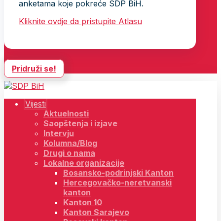
anketama koje pokreće SDP BiH.
Kliknite ovdje da pristupite Atlasu
Pridruži se!
Vijesti
Aktuelnosti
Saopštenja i izjave
Intervju
Kolumna/Blog
Drugi o nama
Lokalne organizacije
Bosansko-podrinjski Kanton
Hercegovačko-neretvanski
kanton
Kanton 10
Kanton Sarajevo