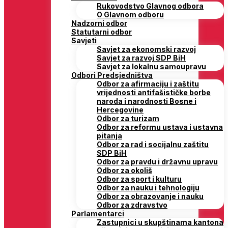
Rukovodstvo Glavnog odbora
O Glavnom odboru
Nadzorni odbor
Statutarni odbor
Savjeti
Savjet za ekonomski razvoj
Savjet za razvoj SDP BiH
Savjet za lokalnu samoupravu
Odbori Predsjedništva
Odbor za afirmaciju i zaštitu
vrijednosti antifašističke borbe
naroda i narodnosti Bosne i
Hercegovine
Odbor za turizam
Odbor za reformu ustava i ustavna
pitanja
Odbor za rad i socijalnu zaštitu
SDP BiH
Odbor za pravdu i državnu upravu
Odbor za okoliš
Odbor za sport i kulturu
Odbor za nauku i tehnologiju
Odbor za obrazovanje i nauku
Odbor za zdravstvo
Parlamentarci
Zastupnici u skupštinama kantona