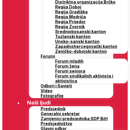
Distriktna organizacija Brčko
Regija Doboj
Regija Gradiška
Regija Modriča
Regija Prijedor
Regija Zvornik
Srednjobosanski kanton
Tuzlanski kanton
Unsko-sanski kanton
Zapadnohercegovački kanton
Zeničko-dobojski kanton
Forumi
Forum mladih
Forum žena
Forum seniora
Forum sindikalnih aktivista i
aktivistica
Odbori i Savjeti
Video
Fotografije
Naši ljudi
Predsjednik
Generalni sekretar
Zamjenici predsjednika SDP BiH
Predsjedništvo
Glavni odbor