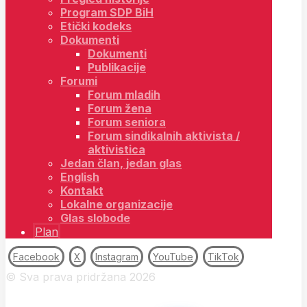
Program SDP BiH
Etički kodeks
Dokumenti
Dokumenti
Publikacije
Forumi
Forum mladih
Forum žena
Forum seniora
Forum sindikalnih aktivista /
aktivistica
Jedan član, jedan glas
English
Kontakt
Lokalne organizacije
Glas slobode
Plan
Facebook
X
Instagram
YouTube
TikTok
© Sva prava pridržana 2026