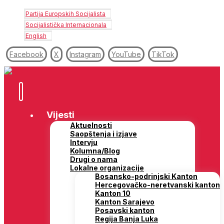
Partija Europskih Socijalista
Socijalistička Internacionala
English
Facebook
X
Instagram
YouTube
TikTok
Vijesti
Aktuelnosti
Saopštenja i izjave
Intervju
Kolumna/Blog
Drugi o nama
Lokalne organizacije
Bosansko-podrinjski Kanton
Hercegovačko-neretvanski kanton
Kanton 10
Kanton Sarajevo
Posavski kanton
Regija Banja Luka