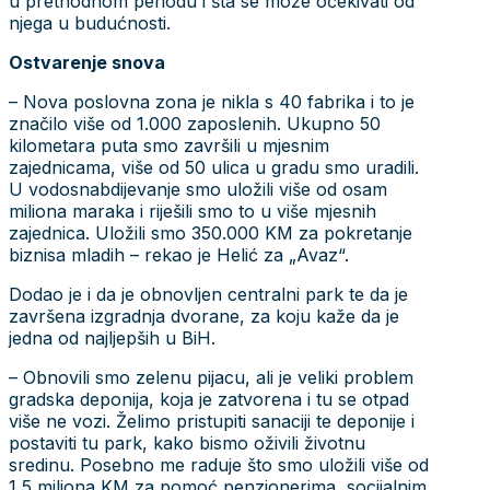
u prethodnom periodu i šta se može očekivati od
njega u budućnosti.
Ostvarenje snova
– Nova poslovna zona je nikla s 40 fabrika i to je
značilo više od 1.000 zaposlenih. Ukupno 50
kilometara puta smo završili u mjesnim
zajednicama, više od 50 ulica u gradu smo uradili.
U vodosnabdijevanje smo uložili više od osam
miliona maraka i riješili smo to u više mjesnih
zajednica. Uložili smo 350.000 KM za pokretanje
biznisa mladih – rekao je Helić za „Avaz“.
Dodao je i da je obnovljen centralni park te da je
završena izgradnja dvorane, za koju kaže da je
jedna od najljepših u BiH.
– Obnovili smo zelenu pijacu, ali je veliki problem
gradska deponija, koja je zatvorena i tu se otpad
više ne vozi. Želimo pristupiti sanaciji te deponije i
postaviti tu park, kako bismo oživili životnu
sredinu. Posebno me raduje što smo uložili više od
1,5 miliona KM za pomoć penzionerima, socijalnim