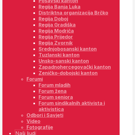
Posavski kanton
Regija Banja Luka
Distriktna organizacija Brčko
Regija Doboj
Regija Gradiška
Regija Modriča
Regija Prijedor
Regija Zvornik
Srednjobosanski kanton
Tuzlanski kanton
Unsko-sanski kanton
Zapadnohercegovački kanton
Zeničko-dobojski kanton
Forumi
Forum mladih
Forum žena
Forum seniora
Forum sindikalnih aktivista i
aktivistica
Odbori i Savjeti
Video
Fotografije
Naši ljudi