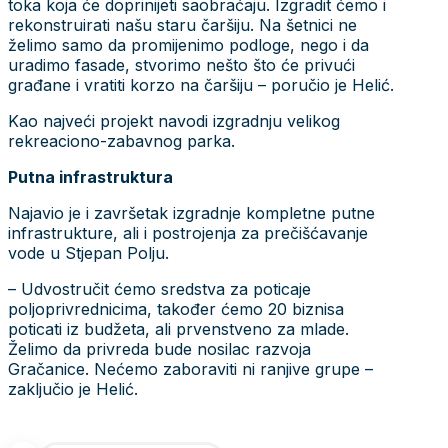
toka koja će doprinijeti saobraćaju. Izgradit ćemo i
rekonstruirati našu staru čaršiju. Na šetnici ne
želimo samo da promijenimo podloge, nego i da
uradimo fasade, stvorimo nešto što će privući
građane i vratiti korzo na čaršiju – poručio je Helić.
Kao najveći projekt navodi izgradnju velikog
rekreaciono-zabavnog parka.
Putna infrastruktura
Najavio je i završetak izgradnje kompletne putne
infrastrukture, ali i postrojenja za prečišćavanje
vode u Stjepan Polju.
– Udvostručit ćemo sredstva za poticaje
poljoprivrednicima, također ćemo 20 biznisa
poticati iz budžeta, ali prvenstveno za mlade.
Želimo da privreda bude nosilac razvoja
Gračanice. Nećemo zaboraviti ni ranjive grupe –
zaključio je Helić.