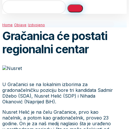
Home
Objave
Izdvojeno
Gračanica će postati
regionalni centar
U Gračanici se na lokalnim izborima za
gradonačelničku poziciju bore tri kandidata Sadmir
Džebo (SDA), Nusret Helić (SDP) i Nihada
Okanović (Naprijed BiH).
Nusret Helić je na čelu Gračanice, prvo kao
načelnik, a potom kao gradonačelnik, proveo 23
godine. On je za naš medij naglasio šta je urađeno