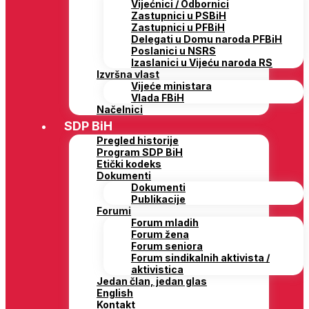
Vijećnici / Odbornici
Zastupnici u PSBiH
Zastupnici u PFBiH
Delegati u Domu naroda PFBiH
Poslanici u NSRS
Izaslanici u Vijeću naroda RS
Izvršna vlast
Vijeće ministara
Vlada FBiH
Načelnici
SDP BiH
Pregled historije
Program SDP BiH
Etički kodeks
Dokumenti
Dokumenti
Publikacije
Forumi
Forum mladih
Forum žena
Forum seniora
Forum sindikalnih aktivista /
aktivistica
Jedan član, jedan glas
English
Kontakt