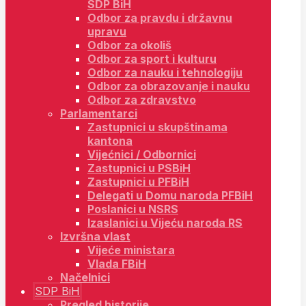
SDP BiH
Odbor za pravdu i državnu
upravu
Odbor za okoliš
Odbor za sport i kulturu
Odbor za nauku i tehnologiju
Odbor za obrazovanje i nauku
Odbor za zdravstvo
Parlamentarci
Zastupnici u skupštinama
kantona
Vijećnici / Odbornici
Zastupnici u PSBiH
Zastupnici u PFBiH
Delegati u Domu naroda PFBiH
Poslanici u NSRS
Izaslanici u Vijeću naroda RS
Izvršna vlast
Vijeće ministara
Vlada FBiH
Načelnici
SDP BiH
Pregled historije