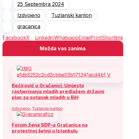
25 Septembra 2024
Izdvojeno
Tuzlanski kanton
gracanica
Facebook
X
Linkedin
Whatsapp
Email
Print
Shortlink
Možda vas zanima
Bećirović u Gračanici: Umjesto
rastjerivanja mladih predlažem državni
plan za ostanak mladih u BiH
Izdvojeno
,
Tuzlanski kanton
Forum žena SDP-a Gračanica na
protestnoj šetnji u Istanbulu