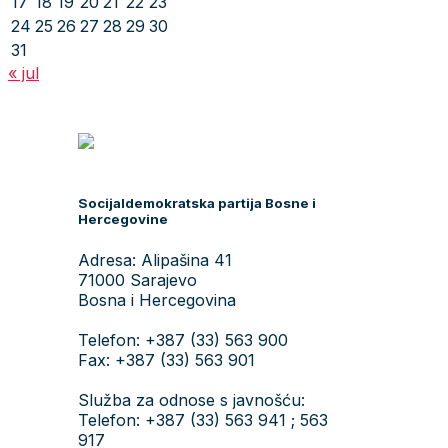
17
18
19
20
21
22
23
24
25
26
27
28
29
30
31
« jul
Socijaldemokratska partija Bosne i
Hercegovine
Adresa: Alipašina 41
71000 Sarajevo
Bosna i Hercegovina
Telefon: +387 (33) 563 900
Fax: +387 (33) 563 901
Služba za odnose s javnošću:
Telefon: +387 (33) 563 941 ; 563
917