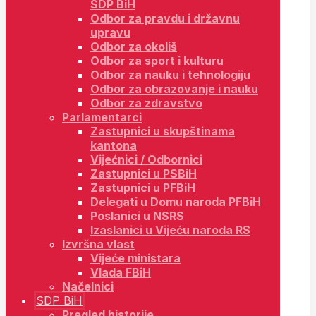
SDP BiH
Odbor za pravdu i državnu
upravu
Odbor za okoliš
Odbor za sport i kulturu
Odbor za nauku i tehnologiju
Odbor za obrazovanje i nauku
Odbor za zdravstvo
Parlamentarci
Zastupnici u skupštinama
kantona
Vijećnici / Odbornici
Zastupnici u PSBiH
Zastupnici u PFBiH
Delegati u Domu naroda PFBiH
Poslanici u NSRS
Izaslanici u Vijeću naroda RS
Izvršna vlast
Vijeće ministara
Vlada FBiH
Načelnici
SDP BiH
Pregled historije