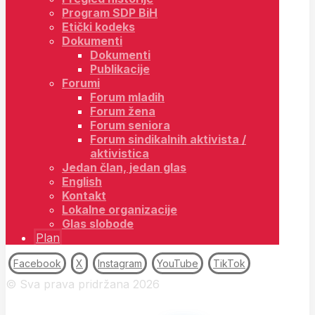
Program SDP BiH
Etički kodeks
Dokumenti
Dokumenti
Publikacije
Forumi
Forum mladih
Forum žena
Forum seniora
Forum sindikalnih aktivista /
aktivistica
Jedan član, jedan glas
English
Kontakt
Lokalne organizacije
Glas slobode
Plan
Facebook
X
Instagram
YouTube
TikTok
© Sva prava pridržana 2026