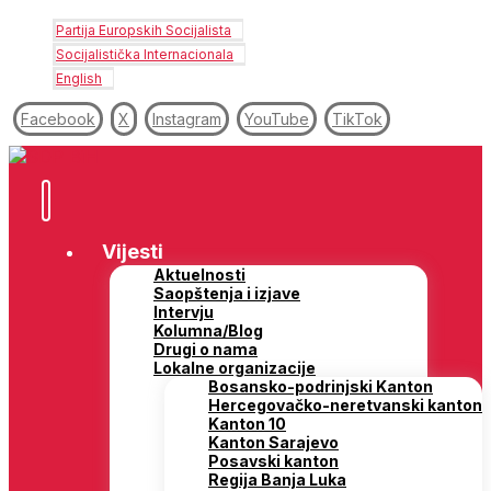
Partija Europskih Socijalista
Socijalistička Internacionala
English
Facebook
X
Instagram
YouTube
TikTok
Vijesti
Aktuelnosti
Saopštenja i izjave
Intervju
Kolumna/Blog
Drugi o nama
Lokalne organizacije
Bosansko-podrinjski Kanton
Hercegovačko-neretvanski kanton
Kanton 10
Kanton Sarajevo
Posavski kanton
Regija Banja Luka