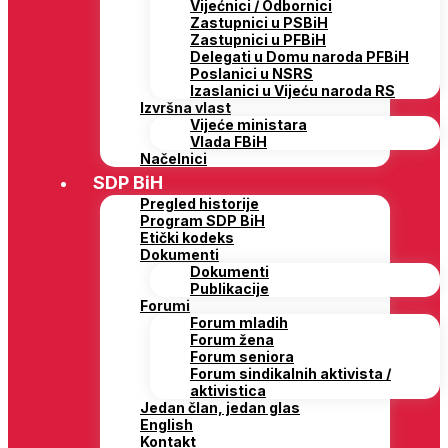
Vijećnici / Odbornici
Zastupnici u PSBiH
Zastupnici u PFBiH
Delegati u Domu naroda PFBiH
Poslanici u NSRS
Izaslanici u Vijeću naroda RS
Izvršna vlast
Vijeće ministara
Vlada FBiH
Načelnici
SDP BiH
Pregled historije
Program SDP BiH
Etički kodeks
Dokumenti
Dokumenti
Publikacije
Forumi
Forum mladih
Forum žena
Forum seniora
Forum sindikalnih aktivista /
aktivistica
Jedan član, jedan glas
English
Kontakt