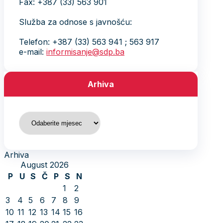
Fax: +387 (33) 563 901
Služba za odnose s javnošću:
Telefon: +387 (33) 563 941 ; 563 917
e-mail:
informisanje@sdp.ba
Arhiva
Arhiva
Arhiva
August 2026
P
U
S
Č
P
S
N
1
2
3
4
5
6
7
8
9
10
11
12
13
14
15
16