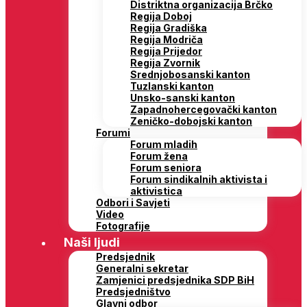
Distriktna organizacija Brčko
Regija Doboj
Regija Gradiška
Regija Modriča
Regija Prijedor
Regija Zvornik
Srednjobosanski kanton
Tuzlanski kanton
Unsko-sanski kanton
Zapadnohercegovački kanton
Zeničko-dobojski kanton
Forumi
Forum mladih
Forum žena
Forum seniora
Forum sindikalnih aktivista i
aktivistica
Odbori i Savjeti
Video
Fotografije
Naši ljudi
Predsjednik
Generalni sekretar
Zamjenici predsjednika SDP BiH
Predsjedništvo
Glavni odbor