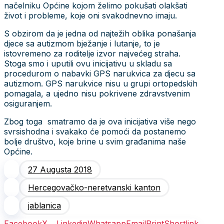
načelniku Općine kojom želimo pokušati olakšati
život i probleme, koje oni svakodnevno imaju.
S obzirom da je jedna od najtežih oblika ponašanja
djece sa autizmom bježanje i lutanje, to je
istovremeno za roditelje izvor najvećeg straha.
Stoga smo i uputili ovu inicijativu u skladu sa
procedurom o nabavki GPS narukvica za djecu sa
autizmom. GPS narukvice nisu u grupi ortopedskih
pomagala, a ujedno nisu pokrivene zdravstvenim
osiguranjem.
Zbog toga smatramo da je ova inicijativa više nego
svrsishodna i svakako će pomoći da postanemo
bolje društvo, koje brine u svim građanima naše
Općine.
27 Augusta 2018
Hercegovačko-neretvanski kanton
jablanica
Facebook
X
Linkedin
Whatsapp
Email
Print
Shortlink