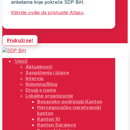
anketama koje pokreće SDP BiH.
Kliknite ovdje da pristupite Atlasu
Pridruži se!
Vijesti
Aktuelnosti
Saopštenja i izjave
Intervju
Kolumna/Blog
Drugi o nama
Lokalne organizacije
Bosansko-podrinjski Kanton
Hercegovačko-neretvanski
kanton
Kanton 10
Kanton Sarajevo