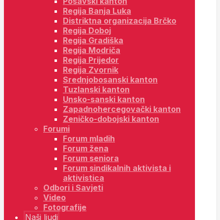
Posavski kanton
Regija Banja Luka
Distriktna organizacija Brčko
Regija Doboj
Regija Gradiška
Regija Modriča
Regija Prijedor
Regija Zvornik
Srednjobosanski kanton
Tuzlanski kanton
Unsko-sanski kanton
Zapadnohercegovački kanton
Zeničko-dobojski kanton
Forumi
Forum mladih
Forum žena
Forum seniora
Forum sindikalnih aktivista i
aktivistica
Odbori i Savjeti
Video
Fotografije
Naši ljudi