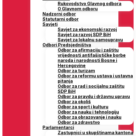
Rukovodstvo Glavnog odbora
O Glavnom odboru
Nadzorni odbor
Statutarni odbor
Savjeti
Savjet za ekonomski razvoj
Savjet za razvoj SDP BiH
Savjet za lokalnu samoupravu
Odbori Predsjedništva
Odbor za afirmaciju i zaštitu
vrijednosti antifašističke borbe
naroda i narodnosti Bosne i
Hercegovine
Odbor za turizam
Odbor za reformu ustava i ustavna
pitanja
Odbor za rad i socijalnu zaštitu
SDP BiH
Odbor za pravdu i državnu upravu
Odbor za okoliš
Odbor za sport i kulturu
Odbor za nauku i tehnologiju
Odbor za obrazovanje i nauku
Odbor za zdravstvo
Parlamentarci
Zastupnici u skupštinama kantona