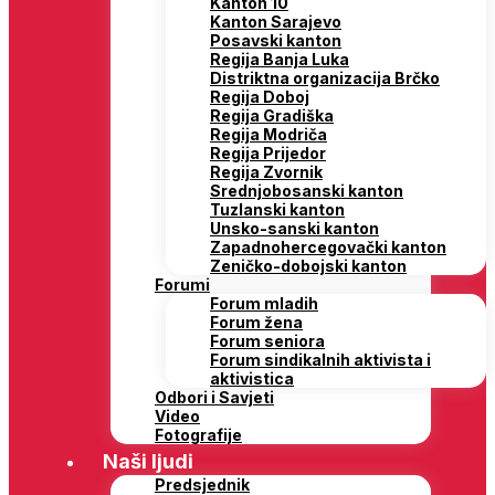
Distriktna organizacija Brčko
Regija Doboj
Regija Gradiška
Regija Modriča
Regija Prijedor
Regija Zvornik
Srednjobosanski kanton
Tuzlanski kanton
Unsko-sanski kanton
Zapadnohercegovački kanton
Zeničko-dobojski kanton
Forumi
Forum mladih
Forum žena
Forum seniora
Forum sindikalnih aktivista i
aktivistica
Odbori i Savjeti
Video
Fotografije
Naši ljudi
Predsjednik
Generalni sekretar
Zamjenici predsjednika SDP BiH
Predsjedništvo
Glavni odbor