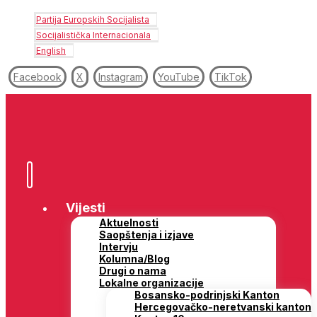
Partija Europskih Socijalista
Socijalistička Internacionala
English
Facebook
X
Instagram
YouTube
TikTok
Vijesti
Aktuelnosti
Saopštenja i izjave
Intervju
Kolumna/Blog
Drugi o nama
Lokalne organizacije
Bosansko-podrinjski Kanton
Hercegovačko-neretvanski kanton
Kanton 10
Kanton Sarajevo
Posavski kanton
Regija Banja Luka