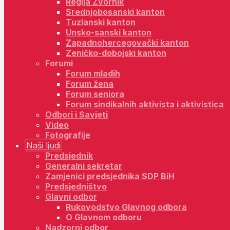
Regija Zvornik
Srednjobosanski kanton
Tuzlanski kanton
Unsko-sanski kanton
Zapadnohercegovački kanton
Zeničko-dobojski kanton
Forumi
Forum mladih
Forum žena
Forum seniora
Forum sindikalnih aktivista i aktivistica
Odbori i Savjeti
Video
Fotografije
Naši ljudi
Predsjednik
Generalni sekretar
Zamjenici predsjednika SDP BiH
Predsjedništvo
Glavni odbor
Rukovodstvo Glavnog odbora
O Glavnom odboru
Nadzorni odbor