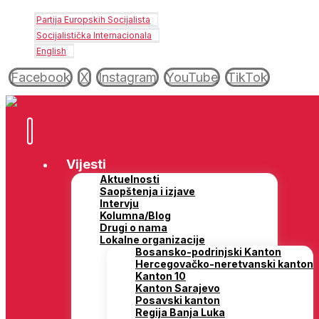
Partija Europskih Socijalista
Socijalistička Internacionala
English
Facebook
X
Instagram
YouTube
TikTok
Vijesti
Aktuelnosti
Saopštenja i izjave
Intervju
Kolumna/Blog
Drugi o nama
Lokalne organizacije
Bosansko-podrinjski Kanton
Hercegovačko-neretvanski kanton
Kanton 10
Kanton Sarajevo
Posavski kanton
Regija Banja Luka