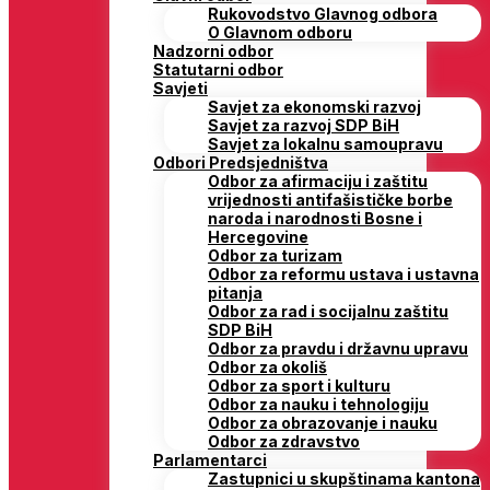
Rukovodstvo Glavnog odbora
O Glavnom odboru
Nadzorni odbor
Statutarni odbor
Savjeti
Savjet za ekonomski razvoj
Savjet za razvoj SDP BiH
Savjet za lokalnu samoupravu
Odbori Predsjedništva
Odbor za afirmaciju i zaštitu
vrijednosti antifašističke borbe
naroda i narodnosti Bosne i
Hercegovine
Odbor za turizam
Odbor za reformu ustava i ustavna
pitanja
Odbor za rad i socijalnu zaštitu
SDP BiH
Odbor za pravdu i državnu upravu
Odbor za okoliš
Odbor za sport i kulturu
Odbor za nauku i tehnologiju
Odbor za obrazovanje i nauku
Odbor za zdravstvo
Parlamentarci
Zastupnici u skupštinama kantona