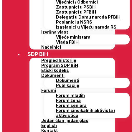
Vijećnici / Odbornici
Zastupnici u PSBiH
Zastupnici u PFBiH
Delegati u Domu naroda PFBiH
Poslanici u NSRS
Izaslanici u Vijeću naroda RS
Izvršna vlast
Vijeće ministara
Vlada FBiH
Načelnici
SDP BiH
Pregled historije
Program SDP BiH
Etički kodeks
Dokumenti
Dokumenti
Publikacije
Forumi
Forum mladih
Forum žena
Forum seniora
Forum sindikalnih aktivista /
aktivistica
Jedan član, jedan glas
English
Kontakt