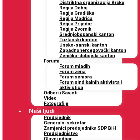
Distriktna organizacija Brčko
Regija Doboj
Regija Gradiška
Regija Modriča
Regija Prijedor
Regija Zvornik
Srednjobosanski kanton
Tuzlanski kanton
Unsko-sanski kanton
Zapadnohercegovački kanton
Zeničko-dobojski kanton
Forumi
Forum mladih
Forum žena
Forum seniora
Forum sindikalnih aktivista i
aktivistica
Odbori i Savjeti
Video
Fotografije
Naši ljudi
Predsjednik
Generalni sekretar
Zamjenici predsjednika SDP BiH
Predsjedništvo
Glavni odbor