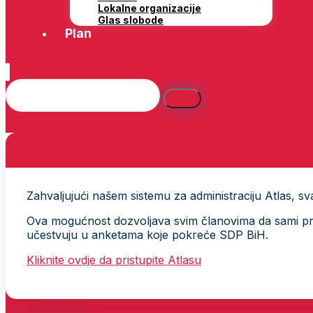
Lokalne organizacije
Glas slobode
Plan
Zahvaljujući našem sistemu za administraciju Atlas, svak
Ova mogućnost dozvoljava svim članovima da sami provj
učestvuju u anketama koje pokreće SDP BiH.
Kliknite ovdje da pristupite Atlasu