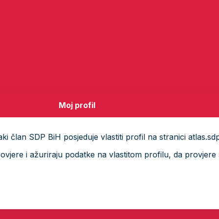
Moj profil
i član SDP BiH posjeduje vlastiti profil na stranici atlas.sd
ere i ažuriraju podatke na vlastitom profilu, da provjere s