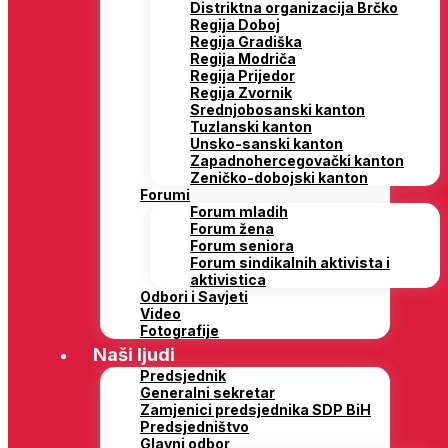
Distriktna organizacija Brčko
Regija Doboj
Regija Gradiška
Regija Modriča
Regija Prijedor
Regija Zvornik
Srednjobosanski kanton
Tuzlanski kanton
Unsko-sanski kanton
Zapadnohercegovački kanton
Zeničko-dobojski kanton
Forumi
Forum mladih
Forum žena
Forum seniora
Forum sindikalnih aktivista i
aktivistica
Odbori i Savjeti
Video
Fotografije
Naši ljudi
Predsjednik
Generalni sekretar
Zamjenici predsjednika SDP BiH
Predsjedništvo
Glavni odbor