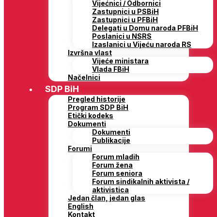
Vijećnici / Odbornici
Zastupnici u PSBiH
Zastupnici u PFBiH
Delegati u Domu naroda PFBiH
Poslanici u NSRS
Izaslanici u Vijeću naroda RS
Izvršna vlast
Vijeće ministara
Vlada FBiH
Načelnici
SDP BiH
Pregled historije
Program SDP BiH
Etički kodeks
Dokumenti
Dokumenti
Publikacije
Forumi
Forum mladih
Forum žena
Forum seniora
Forum sindikalnih aktivista /
aktivistica
Jedan član, jedan glas
English
Kontakt