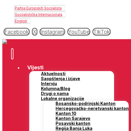
Partija Europskih Socijalista
Socijalistička Internacionala
English
Facebook
X
Instagram
YouTube
TikTok
Vijesti
Aktuelnosti
Saopštenja i izjave
Intervju
Kolumna/Blog
Drugi o nama
Lokalne organizacije
Bosansko-podrinjski Kanton
Hercegovačko-neretvanski kanton
Kanton 10
Kanton Sarajevo
Posavski kanton
Regija Banja Luka