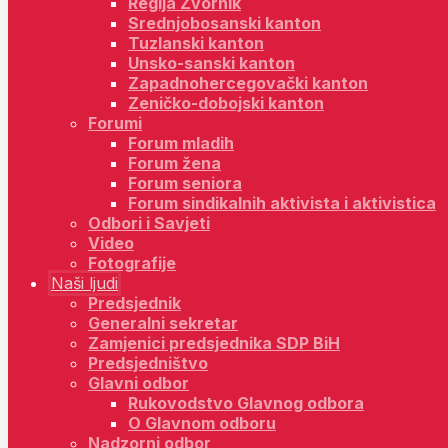
Regija Zvornik
Srednjobosanski kanton
Tuzlanski kanton
Unsko-sanski kanton
Zapadnohercegovački kanton
Zeničko-dobojski kanton
Forumi
Forum mladih
Forum žena
Forum seniora
Forum sindikalnih aktivista i aktivistica
Odbori i Savjeti
Video
Fotografije
Naši ljudi
Predsjednik
Generalni sekretar
Zamjenici predsjednika SDP BiH
Predsjedništvo
Glavni odbor
Rukovodstvo Glavnog odbora
O Glavnom odboru
Nadzorni odbor