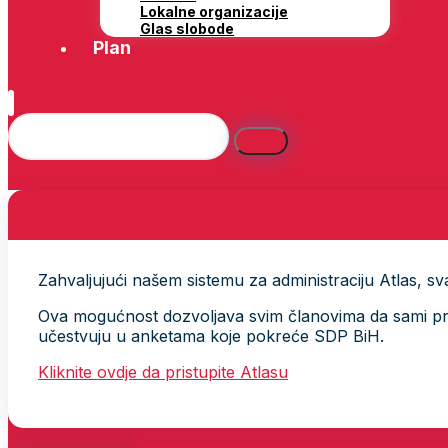
Lokalne organizacije
Glas slobode
Plan
Zahvaljujući našem sistemu za administraciju Atlas, svak
Ova mogućnost dozvoljava svim članovima da sami provj
učestvuju u anketama koje pokreće SDP BiH.
Kliknite ovdje da pristupite Atlasu