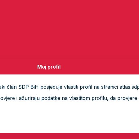
Moj profil
i član SDP BiH posjeduje vlastiti profil na stranici atlas.sd
ere i ažuriraju podatke na vlastitom profilu, da provjere s