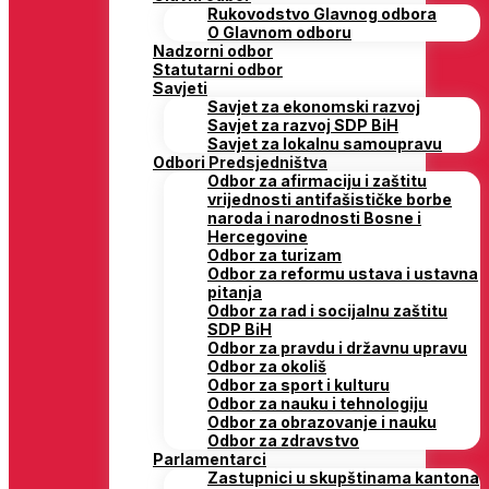
Rukovodstvo Glavnog odbora
O Glavnom odboru
Nadzorni odbor
Statutarni odbor
Savjeti
Savjet za ekonomski razvoj
Savjet za razvoj SDP BiH
Savjet za lokalnu samoupravu
Odbori Predsjedništva
Odbor za afirmaciju i zaštitu
vrijednosti antifašističke borbe
naroda i narodnosti Bosne i
Hercegovine
Odbor za turizam
Odbor za reformu ustava i ustavna
pitanja
Odbor za rad i socijalnu zaštitu
SDP BiH
Odbor za pravdu i državnu upravu
Odbor za okoliš
Odbor za sport i kulturu
Odbor za nauku i tehnologiju
Odbor za obrazovanje i nauku
Odbor za zdravstvo
Parlamentarci
Zastupnici u skupštinama kantona