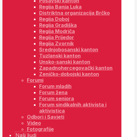
Posavski kanton
Regija Banja Luka
Distriktna organizacija Brčko
Regija Doboj
Regija Gradiška
Regija Modriča
Regija Prijedor
Regija Zvornik
Srednjobosanski kanton
Tuzlanski kanton
Unsko-sanski kanton
Zapadnohercegovački kanton
Zeničko-dobojski kanton
Forumi
Forum mladih
Forum žena
Forum seniora
Forum sindikalnih aktivista i
aktivistica
Odbori i Savjeti
Video
Fotografije
Naši ljudi