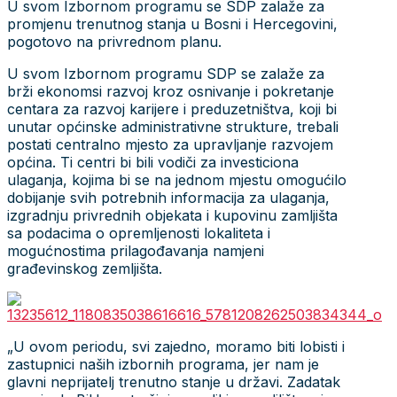
U svom Izbornom programu se SDP zalaže za
promjenu trenutnog stanja u Bosni i Hercegovini,
pogotovo na privrednom planu.
U svom Izbornom programu SDP se zalaže za
brži ekonomsi razvoj kroz osnivanje i pokretanje
centara za razvoj karijere i preduzetništva, koji bi
unutar općinske administrativne strukture, trebali
postati centralno mjesto za upravljanje razvojem
općina. Ti centri bi bili vodiči za investiciona
ulaganja, kojima bi se na jednom mjestu omogućilo
dobijanje svih potrebnih informacija za ulaganja,
izgradnju privrednih objekata i kupovinu zamljišta
sa podacima o opremljenosti lokaliteta i
mogućnostima prilagođavanja namjeni
građevinskog zemljišta.
„U ovom periodu, svi zajedno, moramo biti lobisti i
zastupnici naših izbornih programa, jer nam je
glavni neprijatelj trenutno stanje u državi. Zadatak