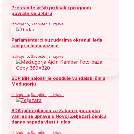
Prestanite vršiti pritisak i progoniti
povratnike u RS-u
Izdvojeno
,
Saopštenja i izjave
Parlamentarci su rudarima okrenuli leđa
kad je bilo najvažnije
Izdvojeno
,
Saopštenja i izjave
SDP BiH najoštrije osuđuje vandalski čin u
Međugorju
Izdvojeno
,
Saopštenja i izjave
SDA jučer glasala za Zakon o postupku
vanredne uprave u Novoj Željezari Zenica,
danas napada vlastiti glas
Izdvojeno
,
Saopštenja i izjave