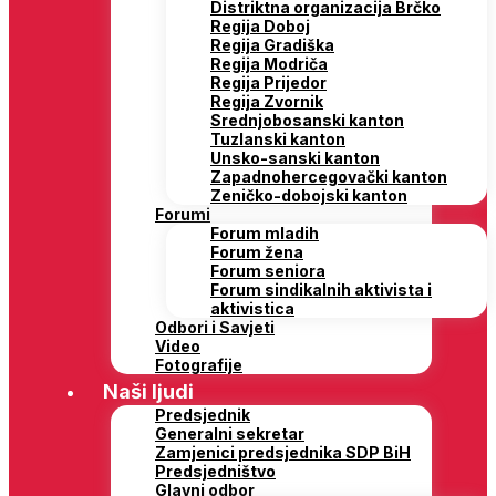
Distriktna organizacija Brčko
Regija Doboj
Regija Gradiška
Regija Modriča
Regija Prijedor
Regija Zvornik
Srednjobosanski kanton
Tuzlanski kanton
Unsko-sanski kanton
Zapadnohercegovački kanton
Zeničko-dobojski kanton
Forumi
Forum mladih
Forum žena
Forum seniora
Forum sindikalnih aktivista i
aktivistica
Odbori i Savjeti
Video
Fotografije
Naši ljudi
Predsjednik
Generalni sekretar
Zamjenici predsjednika SDP BiH
Predsjedništvo
Glavni odbor