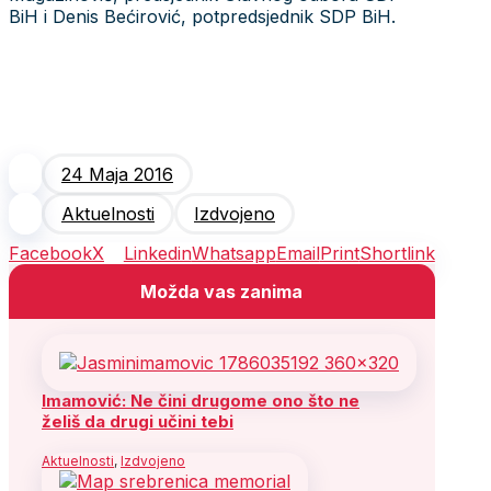
BiH i Denis Bećirović, potpredsjednik SDP BiH.
24 Maja 2016
Aktuelnosti
Izdvojeno
Facebook
X
Linkedin
Whatsapp
Email
Print
Shortlink
Možda vas zanima
Imamović: Ne čini drugome ono što ne
želiš da drugi učini tebi
Aktuelnosti
,
Izdvojeno