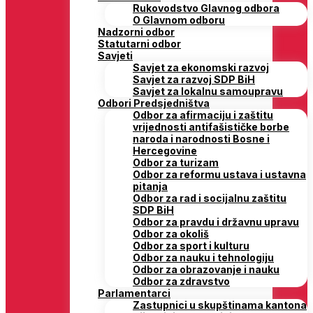
Rukovodstvo Glavnog odbora
O Glavnom odboru
Nadzorni odbor
Statutarni odbor
Savjeti
Savjet za ekonomski razvoj
Savjet za razvoj SDP BiH
Savjet za lokalnu samoupravu
Odbori Predsjedništva
Odbor za afirmaciju i zaštitu
vrijednosti antifašističke borbe
naroda i narodnosti Bosne i
Hercegovine
Odbor za turizam
Odbor za reformu ustava i ustavna
pitanja
Odbor za rad i socijalnu zaštitu
SDP BiH
Odbor za pravdu i državnu upravu
Odbor za okoliš
Odbor za sport i kulturu
Odbor za nauku i tehnologiju
Odbor za obrazovanje i nauku
Odbor za zdravstvo
Parlamentarci
Zastupnici u skupštinama kantona