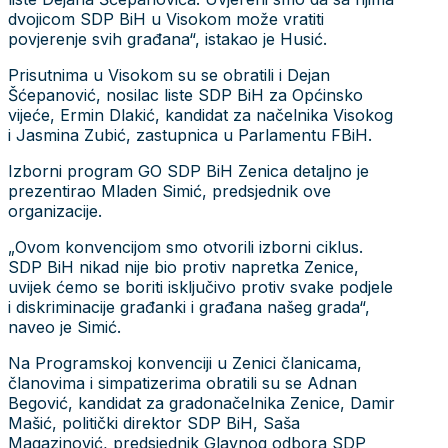
dvojicom SDP BiH u Visokom može vratiti
povjerenje svih građana“, istakao je Husić.
Prisutnima u Visokom su se obratili i Dejan
Šćepanović, nosilac liste SDP BiH za Općinsko
vijeće, Ermin Dlakić, kandidat za načelnika Visokog
i Jasmina Zubić, zastupnica u Parlamentu FBiH.
Izborni program GO SDP BiH Zenica detaljno je
prezentirao Mladen Simić, predsjednik ove
organizacije.
„Ovom konvencijom smo otvorili izborni ciklus.
SDP BiH nikad nije bio protiv napretka Zenice,
uvijek ćemo se boriti isključivo protiv svake podjele
i diskriminacije građanki i građana našeg grada“,
naveo je Simić.
Na Programskoj konvenciji u Zenici članicama,
članovima i simpatizerima obratili su se Adnan
Begović, kandidat za gradonačelnika Zenice, Damir
Mašić, politički direktor SDP BiH, Saša
Magazinović, predsjednik Glavnog odbora SDP