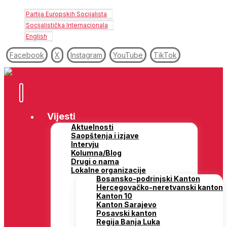
Partija Europskih Socijalista
Socijalistička Internacionala
English
Facebook
X
Instagram
YouTube
TikTok
Vijesti
Aktuelnosti
Saopštenja i izjave
Intervju
Kolumna/Blog
Drugi o nama
Lokalne organizacije
Bosansko-podrinjski Kanton
Hercegovačko-neretvanski kanton
Kanton 10
Kanton Sarajevo
Posavski kanton
Regija Banja Luka