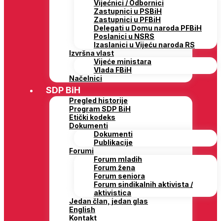
Vijećnici / Odbornici
Zastupnici u PSBiH
Zastupnici u PFBiH
Delegati u Domu naroda PFBiH
Poslanici u NSRS
Izaslanici u Vijeću naroda RS
Izvršna vlast
Vijeće ministara
Vlada FBiH
Načelnici
SDP BiH
Pregled historije
Program SDP BiH
Etički kodeks
Dokumenti
Dokumenti
Publikacije
Forumi
Forum mladih
Forum žena
Forum seniora
Forum sindikalnih aktivista /
aktivistica
Jedan član, jedan glas
English
Kontakt