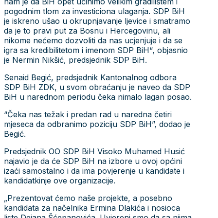
nam je da BiH opet učinimo velikim gradilištem i
pogodnim tlom za investiciona ulaganja. SDP BiH
je iskreno ušao u okrupnjavanje ljevice i smatramo
da je to pravi put za Bosnu i Hercegovinu, ali
nikome nećemo dozvoliti da nas ucjenjuje i da se
igra sa kredibilitetom i imenom SDP BiH“, objasnio
je Nermin Nikšić, predsjednik SDP BiH.
Senaid Begić, predsjednik Kantonalnog odbora
SDP BiH ZDK, u svom obraćanju je naveo da SDP
BiH u narednom periodu čeka nimalo lagan posao.
“Čeka nas težak i predan rad u naredna četiri
mjeseca da odbranimo poziciju SDP BiH”, dodao je
Begić.
Predsjednik OO SDP BiH Visoko Muhamed Husić
najavio je da će SDP BiH na izbore u ovoj općini
izaći samostalno i da ima povjerenje u kandidate i
kandidatkinje ove organizacije.
„Prezentovat ćemo naše projekte, a posebno
kandidata za načelnika Ermina Dlakića i nosioca
liste Dejana Šćepanovića. Uvjereni smo da sa njima