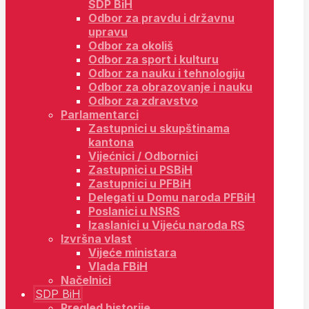
SDP BiH
Odbor za pravdu i državnu
upravu
Odbor za okoliš
Odbor za sport i kulturu
Odbor za nauku i tehnologiju
Odbor za obrazovanje i nauku
Odbor za zdravstvo
Parlamentarci
Zastupnici u skupštinama
kantona
Vijećnici / Odbornici
Zastupnici u PSBiH
Zastupnici u PFBiH
Delegati u Domu naroda PFBiH
Poslanici u NSRS
Izaslanici u Vijeću naroda RS
Izvršna vlast
Vijeće ministara
Vlada FBiH
Načelnici
SDP BiH
Pregled historije