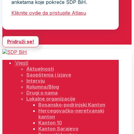
anketama koje pokreće SDP BiH.
Kliknite ovdje da pristupite Atlasu
Pridruži se!
Vijesti
Aktuelnosti
Saopštenja i izjave
Intervju
Kolumna/Blog
Drugi o nama
Lokalne organizacije
Bosansko-podrinjski Kanton
Hercegovačko-neretvanski
kanton
Kanton 10
Kanton Sarajevo