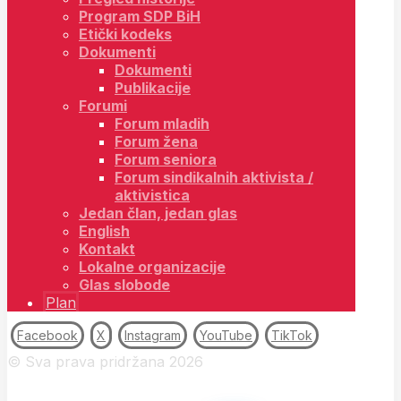
Program SDP BiH
Etički kodeks
Dokumenti
Dokumenti
Publikacije
Forumi
Forum mladih
Forum žena
Forum seniora
Forum sindikalnih aktivista /
aktivistica
Jedan član, jedan glas
English
Kontakt
Lokalne organizacije
Glas slobode
Plan
Facebook
X
Instagram
YouTube
TikTok
© Sva prava pridržana 2026