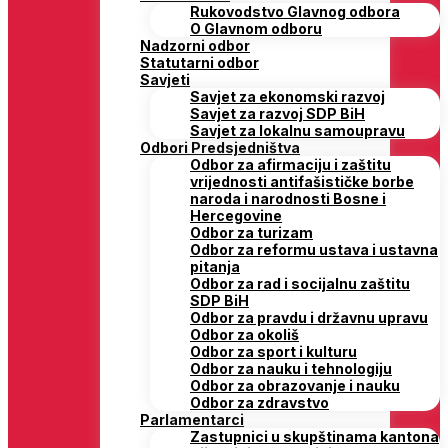
Rukovodstvo Glavnog odbora
O Glavnom odboru
Nadzorni odbor
Statutarni odbor
Savjeti
Savjet za ekonomski razvoj
Savjet za razvoj SDP BiH
Savjet za lokalnu samoupravu
Odbori Predsjedništva
Odbor za afirmaciju i zaštitu
vrijednosti antifašističke borbe
naroda i narodnosti Bosne i
Hercegovine
Odbor za turizam
Odbor za reformu ustava i ustavna
pitanja
Odbor za rad i socijalnu zaštitu
SDP BiH
Odbor za pravdu i državnu upravu
Odbor za okoliš
Odbor za sport i kulturu
Odbor za nauku i tehnologiju
Odbor za obrazovanje i nauku
Odbor za zdravstvo
Parlamentarci
Zastupnici u skupštinama kantona