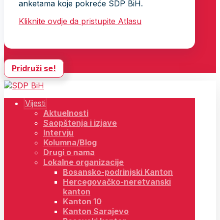
anketama koje pokreće SDP BiH.
Kliknite ovdje da pristupite Atlasu
Pridruži se!
Vijesti
Aktuelnosti
Saopštenja i izjave
Intervju
Kolumna/Blog
Drugi o nama
Lokalne organizacije
Bosansko-podrinjski Kanton
Hercegovačko-neretvanski
kanton
Kanton 10
Kanton Sarajevo