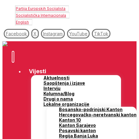
Partija Europskih Socijalista
Socijalistička Internacionala
English
Facebook
X
Instagram
YouTube
TikTok
Vijesti
Aktuelnosti
Saopštenja i izjave
Intervju
Kolumna/Blog
Drugi o nama
Lokalne organizacije
Bosansko-podrinjski Kanton
Hercegovačko-neretvanski kanton
Kanton 10
Kanton Sarajevo
Posavski kanton
Regija Banja Luka