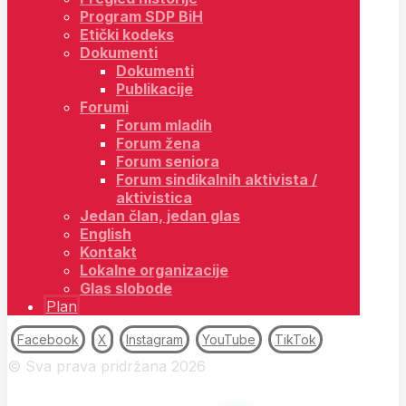
Program SDP BiH
Etički kodeks
Dokumenti
Dokumenti
Publikacije
Forumi
Forum mladih
Forum žena
Forum seniora
Forum sindikalnih aktivista /
aktivistica
Jedan član, jedan glas
English
Kontakt
Lokalne organizacije
Glas slobode
Plan
Facebook
X
Instagram
YouTube
TikTok
© Sva prava pridržana 2026