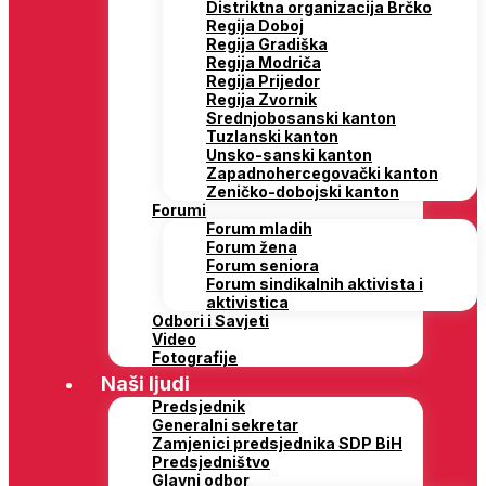
Distriktna organizacija Brčko
Regija Doboj
Regija Gradiška
Regija Modriča
Regija Prijedor
Regija Zvornik
Srednjobosanski kanton
Tuzlanski kanton
Unsko-sanski kanton
Zapadnohercegovački kanton
Zeničko-dobojski kanton
Forumi
Forum mladih
Forum žena
Forum seniora
Forum sindikalnih aktivista i
aktivistica
Odbori i Savjeti
Video
Fotografije
Naši ljudi
Predsjednik
Generalni sekretar
Zamjenici predsjednika SDP BiH
Predsjedništvo
Glavni odbor