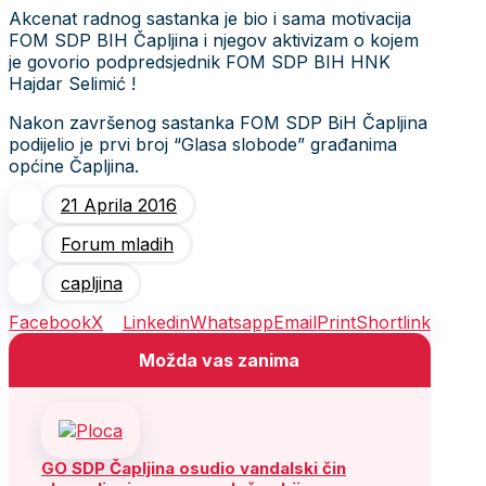
Akcenat radnog sastanka je bio i sama motivacija
FOM SDP BIH Čapljina i njegov aktivizam o kojem
je govorio podpredsjednik FOM SDP BIH HNK
Hajdar Selimić !
Nakon završenog sastanka FOM SDP BiH Čapljina
podijelio je prvi broj “Glasa slobode” građanima
općine Čapljina.
21 Aprila 2016
Forum mladih
capljina
Facebook
X
Linkedin
Whatsapp
Email
Print
Shortlink
Možda vas zanima
GO SDP Čapljina osudio vandalski čin