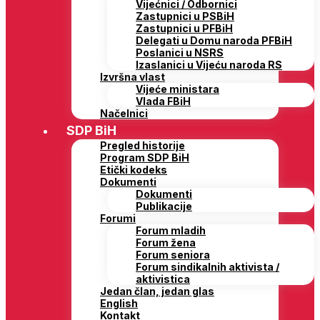
Vijećnici / Odbornici
Zastupnici u PSBiH
Zastupnici u PFBiH
Delegati u Domu naroda PFBiH
Poslanici u NSRS
Izaslanici u Vijeću naroda RS
Izvršna vlast
Vijeće ministara
Vlada FBiH
Načelnici
SDP BiH
Pregled historije
Program SDP BiH
Etički kodeks
Dokumenti
Dokumenti
Publikacije
Forumi
Forum mladih
Forum žena
Forum seniora
Forum sindikalnih aktivista /
aktivistica
Jedan član, jedan glas
English
Kontakt