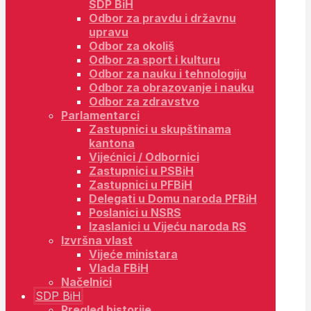
SDP BiH
Odbor za pravdu i državnu
upravu
Odbor za okoliš
Odbor za sport i kulturu
Odbor za nauku i tehnologiju
Odbor za obrazovanje i nauku
Odbor za zdravstvo
Parlamentarci
Zastupnici u skupštinama
kantona
Vijećnici / Odbornici
Zastupnici u PSBiH
Zastupnici u PFBiH
Delegati u Domu naroda PFBiH
Poslanici u NSRS
Izaslanici u Vijeću naroda RS
Izvršna vlast
Vijeće ministara
Vlada FBiH
Načelnici
SDP BiH
Pregled historije