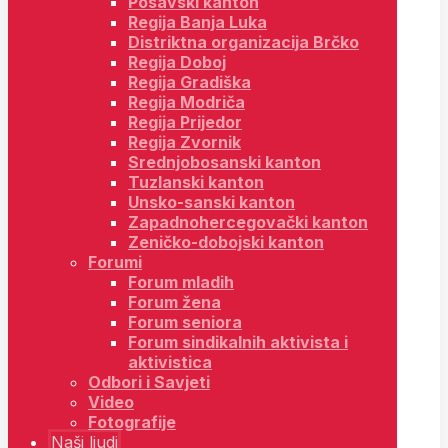
Posavski kanton
Regija Banja Luka
Distriktna organizacija Brčko
Regija Doboj
Regija Gradiška
Regija Modriča
Regija Prijedor
Regija Zvornik
Srednjobosanski kanton
Tuzlanski kanton
Unsko-sanski kanton
Zapadnohercegovački kanton
Zeničko-dobojski kanton
Forumi
Forum mladih
Forum žena
Forum seniora
Forum sindikalnih aktivista i
aktivistica
Odbori i Savjeti
Video
Fotografije
Naši ljudi