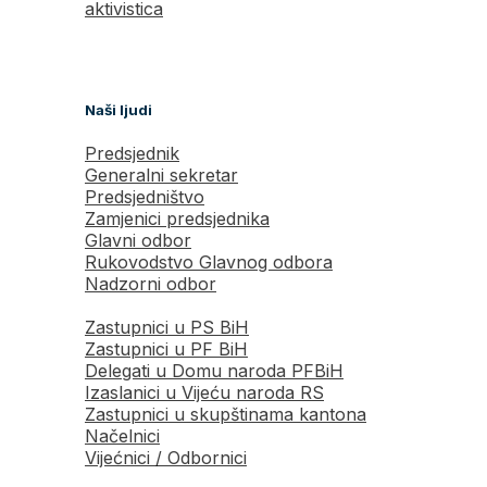
aktivistica
Naši ljudi
Predsjednik
Generalni sekretar
Predsjedništvo
Zamjenici predsjednika
Glavni odbor
Rukovodstvo Glavnog odbora
Nadzorni odbor
Zastupnici u PS BiH
Zastupnici u PF BiH
Delegati u Domu naroda PFBiH
Izaslanici u Vijeću naroda RS
Zastupnici u skupštinama kantona
Načelnici
Vijećnici / Odbornici