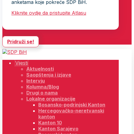
anketama koje pokreće SDP BiH.
Kliknite ovdje da pristupite Atlasu
Pridruži se!
Vijesti
Aktuelnosti
Saopštenja i izjave
Intervju
Kolumna/Blog
Drugi o nama
Lokalne organizacije
Bosansko-podrinjski Kanton
Hercegovačko-neretvanski
kanton
Kanton 10
Kanton Sarajevo