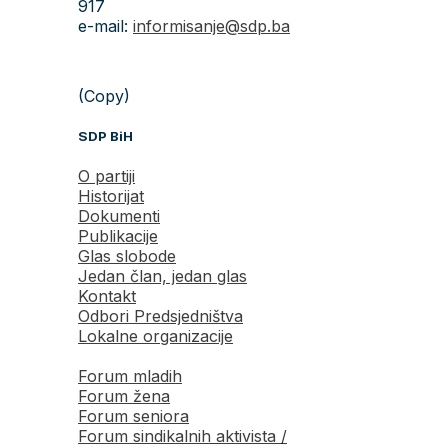
917
e-mail:
informisanje@sdp.ba
(Copy)
SDP BiH
O partiji
Historijat
Dokumenti
Publikacije
Glas slobode
Jedan član, jedan glas
Kontakt
Odbori Predsjedništva
Lokalne organizacije
Forum mladih
Forum žena
Forum seniora
Forum sindikalnih aktivista /