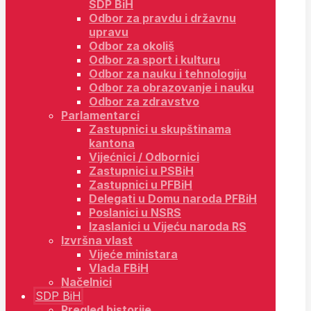
SDP BiH
Odbor za pravdu i državnu
upravu
Odbor za okoliš
Odbor za sport i kulturu
Odbor za nauku i tehnologiju
Odbor za obrazovanje i nauku
Odbor za zdravstvo
Parlamentarci
Zastupnici u skupštinama
kantona
Vijećnici / Odbornici
Zastupnici u PSBiH
Zastupnici u PFBiH
Delegati u Domu naroda PFBiH
Poslanici u NSRS
Izaslanici u Vijeću naroda RS
Izvršna vlast
Vijeće ministara
Vlada FBiH
Načelnici
SDP BiH
Pregled historije