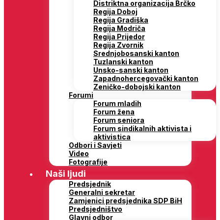
Distriktna organizacija Brčko
Regija Doboj
Regija Gradiška
Regija Modriča
Regija Prijedor
Regija Zvornik
Srednjobosanski kanton
Tuzlanski kanton
Unsko-sanski kanton
Zapadnohercegovački kanton
Zeničko-dobojski kanton
Forumi
Forum mladih
Forum žena
Forum seniora
Forum sindikalnih aktivista i
aktivistica
Odbori i Savjeti
Video
Fotografije
Naši ljudi
Predsjednik
Generalni sekretar
Zamjenici predsjednika SDP BiH
Predsjedništvo
Glavni odbor