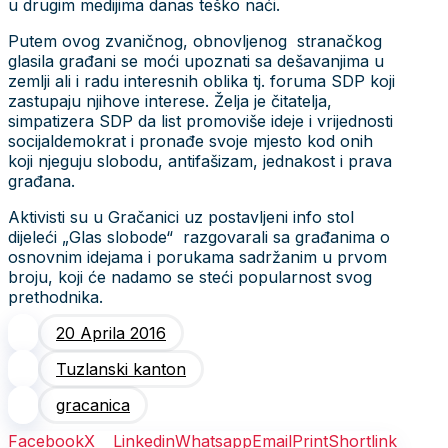
u drugim medijima danas teško naći.
Putem ovog zvaničnog, obnovljenog stranačkog
glasila građani se moći upoznati sa dešavanjima u
zemlji ali i radu interesnih oblika tj. foruma SDP koji
zastupaju njihove interese. Želja je čitatelja,
simpatizera SDP da list promoviše ideje i vrijednosti
socijaldemokrat i pronađe svoje mjesto kod onih
koji njeguju slobodu, antifašizam, jednakost i prava
građana.
Aktivisti su u Gračanici uz postavljeni info stol
dijeleći „Glas slobode“ razgovarali sa građanima o
osnovnim idejama i porukama sadržanim u prvom
broju, koji će nadamo se steći popularnost svog
prethodnika.
20 Aprila 2016
Tuzlanski kanton
gracanica
Facebook
X
Linkedin
Whatsapp
Email
Print
Shortlink