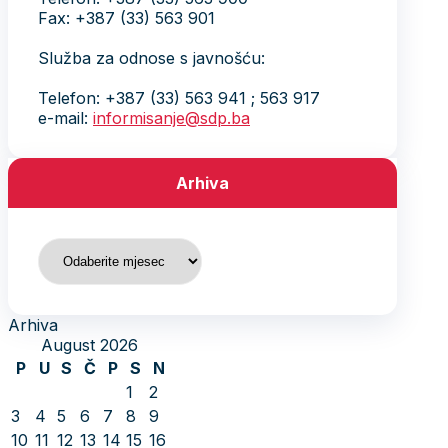
Fax: +387 (33) 563 901
Služba za odnose s javnošću:
Telefon: +387 (33) 563 941 ; 563 917
e-mail:
informisanje@sdp.ba
Arhiva
Arhiva
Arhiva
August 2026
P
U
S
Č
P
S
N
1
2
3
4
5
6
7
8
9
10
11
12
13
14
15
16