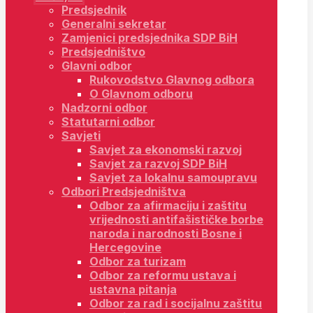
Predsjednik
Generalni sekretar
Zamjenici predsjednika SDP BiH
Predsjedništvo
Glavni odbor
Rukovodstvo Glavnog odbora
O Glavnom odboru
Nadzorni odbor
Statutarni odbor
Savjeti
Savjet za ekonomski razvoj
Savjet za razvoj SDP BiH
Savjet za lokalnu samoupravu
Odbori Predsjedništva
Odbor za afirmaciju i zaštitu
vrijednosti antifašističke borbe
naroda i narodnosti Bosne i
Hercegovine
Odbor za turizam
Odbor za reformu ustava i
ustavna pitanja
Odbor za rad i socijalnu zaštitu