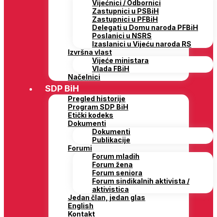
Vijećnici / Odbornici
Zastupnici u PSBiH
Zastupnici u PFBiH
Delegati u Domu naroda PFBiH
Poslanici u NSRS
Izaslanici u Vijeću naroda RS
Izvršna vlast
Vijeće ministara
Vlada FBiH
Načelnici
SDP BiH
Pregled historije
Program SDP BiH
Etički kodeks
Dokumenti
Dokumenti
Publikacije
Forumi
Forum mladih
Forum žena
Forum seniora
Forum sindikalnih aktivista /
aktivistica
Jedan član, jedan glas
English
Kontakt