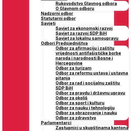
Rukovodstvo Glavnog odbora
O Glavnom odboru
Nadzorni odbor
Statutarni odbor
Savjeti
Savjet za ekonomski razvoj
Savjet za razvoj SDP BiH
Savjet za lokalnu samoupravu
Odbori Predsjedništva
Odbor za afirmaciju i zaštitu
vrijednosti antifašističke borbe
naroda i narodnosti Bosne i
Hercegovine
Odbor za turizam
Odbor za reformu ustava i ustavna
pitanja
Odbor za rad i socijalnu zaštitu
SDP BiH
Odbor za pravdu i državnu upravu
Odbor za okoliš
Odbor za sport i kulturu
Odbor za nauku i tehnologiju
Odbor za obrazovanje i nauku
Odbor za zdravstvo
Parlamentarci
Zastupnici u skupštinama kantona