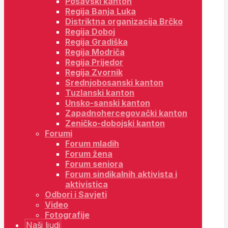
Posavski kanton
Regija Banja Luka
Distriktna organizacija Brčko
Regija Doboj
Regija Gradiška
Regija Modriča
Regija Prijedor
Regija Zvornik
Srednjobosanski kanton
Tuzlanski kanton
Unsko-sanski kanton
Zapadnohercegovački kanton
Zeničko-dobojski kanton
Forumi
Forum mladih
Forum žena
Forum seniora
Forum sindikalnih aktivista i
aktivistica
Odbori i Savjeti
Video
Fotografije
Naši ljudi