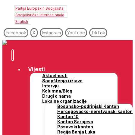
Partija Europskih Socijalista
Socijalistička Internacionala
English
Facebook
X
Instagram
YouTube
TikTok
Vijesti
Aktuelnosti
Saopštenja i izjave
Intervju
Kolumna/Blog
Drugi o nama
Lokalne organizacije
Bosansko-podrinjski Kanton
Hercegovačko-neretvanski kanton
Kanton 10
Kanton Sarajevo
Posavski kanton
Regija Banja Luka