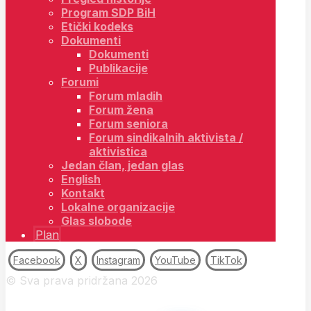
Program SDP BiH
Etički kodeks
Dokumenti
Dokumenti
Publikacije
Forumi
Forum mladih
Forum žena
Forum seniora
Forum sindikalnih aktivista /
aktivistica
Jedan član, jedan glas
English
Kontakt
Lokalne organizacije
Glas slobode
Plan
Facebook
X
Instagram
YouTube
TikTok
© Sva prava pridržana 2026