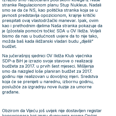
stranke Regulacionom planu Stup Nukleus. Nadali
smo se da će NS, kao politička stranka koja se u
javnosti predstavlja opozicionom, krajnje kritički
preispitati ovaj vlastodržački manevar. Ipak, ovim
kao i prethodnim djelima Naša stranka pokazuje da
je (p)ostala pomoćni točkić SDA u OV Ilidža. Voljeli
bismo da nas u budućnosti uvjere da to nije tako,
možda baš kada ilidžanski vladari budu „dijelili“
budžet.
Na jučerašnjoj sjednici OV Ilidža Klub vijećnika
SDP-a BiH je izrazio svoje stavove o realizaciji
budžeta za 2017. u prvih šest mjeseci. Mišljenja
smo da naizgled loše planiran budžet za 2017.
godinu nije realizovan u dovoljnoj mjeri. Sredstva
koja će se prenijeti u narednu, izbornu godinu,
poslužiće za izgradnju nove iluzije za umorne
građane.
Obzirom da Vijeću još uvijek nije dostavljen registar
koncesionara koji imaju dugovanja prema Općini