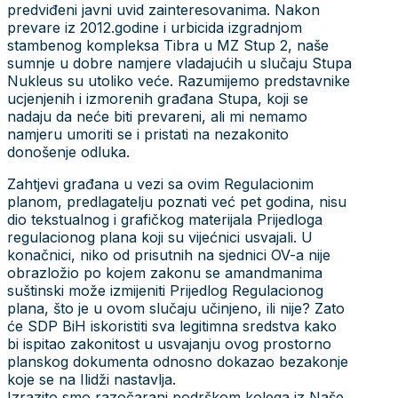
predviđeni javni uvid zainteresovanima. Nakon
prevare iz 2012.godine i urbicida izgradnjom
stambenog kompleksa Tibra u MZ Stup 2, naše
sumnje u dobre namjere vladajućih u slučaju Stupa
Nukleus su utoliko veće. Razumijemo predstavnike
ucjenjenih i izmorenih građana Stupa, koji se
nadaju da neće biti prevareni, ali mi nemamo
namjeru umoriti se i pristati na nezakonito
donošenje odluka.
Zahtjevi građana u vezi sa ovim Regulacionim
planom, predlagatelju poznati već pet godina, nisu
dio tekstualnog i grafičkog materijala Prijedloga
regulacionog plana koji su vijećnici usvajali. U
konačnici, niko od prisutnih na sjednici OV-a nije
obrazložio po kojem zakonu se amandmanima
suštinski može izmijeniti Prijedlog Regulacionog
plana, što je u ovom slučaju učinjeno, ili nije? Zato
će SDP BiH iskoristiti sva legitimna sredstva kako
bi ispitao zakonitost u usvajanju ovog prostorno
planskog dokumenta odnosno dokazao bezakonje
koje se na Ilidži nastavlja.
Izrazito smo razočarani podrškom kolega iz Naše