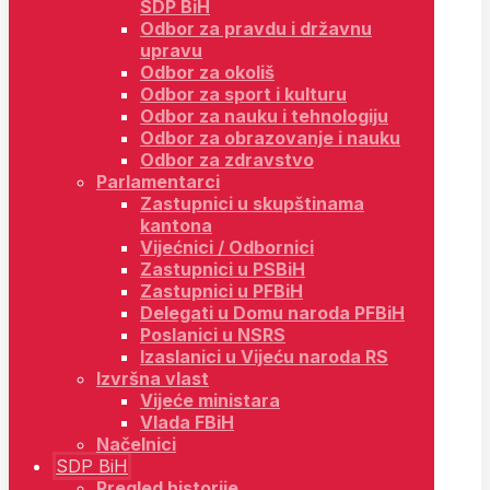
SDP BiH
Odbor za pravdu i državnu
upravu
Odbor za okoliš
Odbor za sport i kulturu
Odbor za nauku i tehnologiju
Odbor za obrazovanje i nauku
Odbor za zdravstvo
Parlamentarci
Zastupnici u skupštinama
kantona
Vijećnici / Odbornici
Zastupnici u PSBiH
Zastupnici u PFBiH
Delegati u Domu naroda PFBiH
Poslanici u NSRS
Izaslanici u Vijeću naroda RS
Izvršna vlast
Vijeće ministara
Vlada FBiH
Načelnici
SDP BiH
Pregled historije