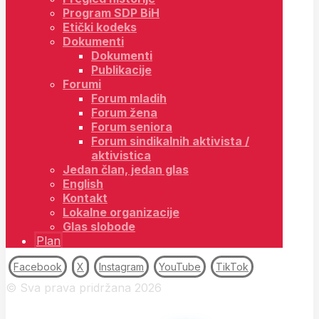
Program SDP BiH
Etički kodeks
Dokumenti
Dokumenti
Publikacije
Forumi
Forum mladih
Forum žena
Forum seniora
Forum sindikalnih aktivista /
aktivistica
Jedan član, jedan glas
English
Kontakt
Lokalne organizacije
Glas slobode
Plan
Facebook
X
Instagram
YouTube
TikTok
© Sva prava pridržana 2026