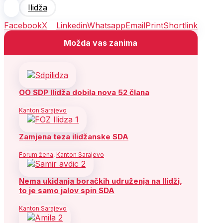
Ilidža
Facebook
X
Linkedin
Whatsapp
Email
Print
Shortlink
Možda vas zanima
OO SDP Ilidža dobila nova 52 člana
Kanton Sarajevo
Zamjena teza ilidžanske SDA
Forum žena
,
Kanton Sarajevo
Nema ukidanja boračkih udruženja na Ilidži,
to je samo jalov spin SDA
Kanton Sarajevo