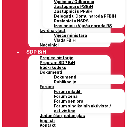
Vijećnici / Odbornici
Zastupnici u PSBiH
Zastupnici u PFBiH
Delegati u Domu naroda PFBiH
Poslanici u NSRS
Izaslanici u Vijeću naroda RS
Izvršna vlast
Vijeće ministara
Vlada FBiH
Načelnici
SDP BiH
Pregled historije
Program SDP BiH
Etički kodeks
Dokumenti
Dokumenti
Publikacije
Forumi
Forum mladih
Forum žena
Forum seniora
Forum sindikalnih aktivista /
aktivistica
Jedan član, jedan glas
English
Kontakt