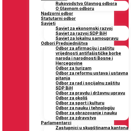
Rukovodstvo Glavnog odbora
O Glavnom odboru
Nadzorni odbor
Statutarni odbor
Savjeti
Savjet za ekonomski razvoj
Savjet za razvoj SDP BiH
Savjet za lokalnu samoupravu
Odbori Predsjedništva
Odbor za afirmaciju i zaštitu
vrijednosti antifašističke borbe
naroda i narodnosti Bosne i
Hercegovine
Odbor za turizam
Odbor za reformu ustava i ustavna
pitanja
Odbor za rad i socijalnu zaštitu
SDP BiH
Odbor za pravdu i državnu upravu
Odbor za okoliš
Odbor za sport i kulturu
Odbor za nauku i tehnologiju
Odbor za obrazovanje i nauku
Odbor za zdravstvo
Parlamentarci
Zastupnici u skupštinama kantona