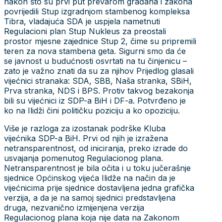
nakon što su prvi put prevarom građana i zakona
povrijedili Stup izgradnjom stambenog kompleksa
Tibra, vladajuća SDA je uspjela nametnuti
Regulacioni plan Stup Nukleus za preostali
prostor mjesne zajednice Stup 2, čime su pripremili
teren za nova stambena geta. Sigurni smo da će
se javnost u budućnosti osvrtati na tu činjenicu –
zato je važno znati da su za njihov Prijedlog glasali
vijećnici stranaka: SDA, SBB, Naša stranka, SBiH,
Prva stranka, NDS i BPS. Protiv takvog bezakonja
bili su vijećnici iz SDP-a BiH i DF-a. Potvrđeno je
ko na Ilidži čini političku poziciju a ko opoziciju.
Više je razloga za izostanak podrške Kluba
vijećnika SDP-a BiH. Prvi od njih je izražena
netransparentnost, od iniciranja, preko izrade do
usvajanja pomenutog Regulacionog plana.
Netransparentnost je bila očita i u toku jučerašnje
sjednice Općinskog vijeća Ilidže na način da je
vijećnicima prije sjednice dostavljena jedna grafička
verzija, a da je na samoj sjednici predstavljena
druga, nezvanično izmijenjena verzija
Regulacionog plana koja nije data na Zakonom