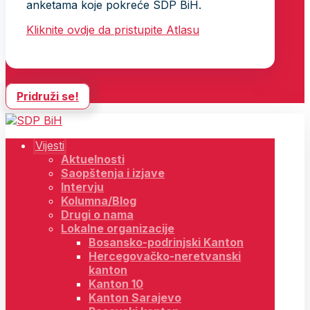
anketama koje pokreće SDP BiH.
Kliknite ovdje da pristupite Atlasu
Pridruži se!
Vijesti
Aktuelnosti
Saopštenja i izjave
Intervju
Kolumna/Blog
Drugi o nama
Lokalne organizacije
Bosansko-podrinjski Kanton
Hercegovačko-neretvanski
kanton
Kanton 10
Kanton Sarajevo