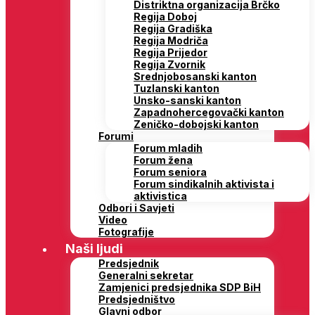
Distriktna organizacija Brčko
Regija Doboj
Regija Gradiška
Regija Modriča
Regija Prijedor
Regija Zvornik
Srednjobosanski kanton
Tuzlanski kanton
Unsko-sanski kanton
Zapadnohercegovački kanton
Zeničko-dobojski kanton
Forumi
Forum mladih
Forum žena
Forum seniora
Forum sindikalnih aktivista i
aktivistica
Odbori i Savjeti
Video
Fotografije
Naši ljudi
Predsjednik
Generalni sekretar
Zamjenici predsjednika SDP BiH
Predsjedništvo
Glavni odbor