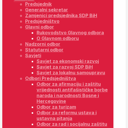
Predsjednik
Generalni sekretar
Zamjenici predsjednika SDP BiH
Predsjedništvo
Glavni odbor
Rukovodstvo Glavnog odbora
O Glavnom odboru
Nadzorni odbor
Statutarni odbor
Savjeti
Savjet za ekonomski razvoj
Savjet za razvoj SDP BiH
Savjet za lokalnu samoupravu
Odbori Predsjedništva
Odbor za afirmaciju i zaštitu
vrijednosti antifašističke borbe
naroda i narodnosti Bosne i
Hercegovine
Odbor za turizam
Odbor za reformu ustava i
ustavna pitanja
Odbor za rad i socijalnu zaštitu