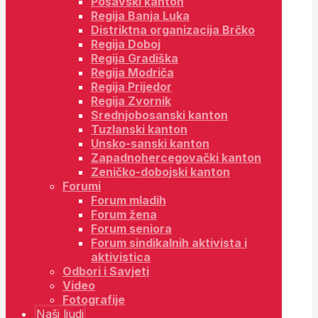
Posavski kanton
Regija Banja Luka
Distriktna organizacija Brčko
Regija Doboj
Regija Gradiška
Regija Modriča
Regija Prijedor
Regija Zvornik
Srednjobosanski kanton
Tuzlanski kanton
Unsko-sanski kanton
Zapadnohercegovački kanton
Zeničko-dobojski kanton
Forumi
Forum mladih
Forum žena
Forum seniora
Forum sindikalnih aktivista i
aktivistica
Odbori i Savjeti
Video
Fotografije
Naši ljudi