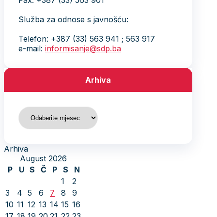
Fax: +387 (33) 563 901
Služba za odnose s javnošću:
Telefon: +387 (33) 563 941 ; 563 917
e-mail:
informisanje@sdp.ba
Arhiva
Arhiva
Arhiva
August 2026
P
U
S
Č
P
S
N
1
2
3
4
5
6
7
8
9
10
11
12
13
14
15
16
17
18
19
20
21
22
23