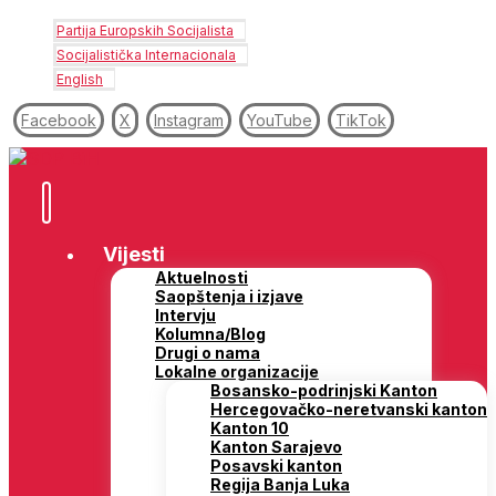
Partija Europskih Socijalista
Socijalistička Internacionala
English
Facebook
X
Instagram
YouTube
TikTok
Vijesti
Aktuelnosti
Saopštenja i izjave
Intervju
Kolumna/Blog
Drugi o nama
Lokalne organizacije
Bosansko-podrinjski Kanton
Hercegovačko-neretvanski kanton
Kanton 10
Kanton Sarajevo
Posavski kanton
Regija Banja Luka