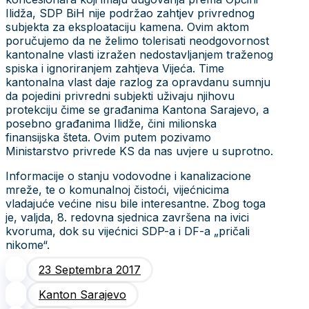
Ilidža, SDP BiH nije podržao zahtjev privrednog
subjekta za eksploataciju kamena. Ovim aktom
poručujemo da ne želimo tolerisati neodgovornost
kantonalne vlasti izražen nedostavljanjem traženog
spiska i ignoriranjem zahtjeva Vijeća. Time
kantonalna vlast daje razlog za opravdanu sumnju
da pojedini privredni subjekti uživaju njihovu
protekciju čime se građanima Kantona Sarajevo, a
posebno građanima Ilidže, čini milionska
finansijska šteta. Ovim putem pozivamo
Ministarstvo privrede KS da nas uvjere u suprotno.
Informacije o stanju vodovodne i kanalizacione
mreže, te o komunalnoj čistoći, vijećnicima
vladajuće većine nisu bile interesantne. Zbog toga
je, valjda, 8. redovna sjednica završena na ivici
kvoruma, dok su vijećnici SDP-a i DF-a „pričali
nikome“.
23 Septembra 2017
Kanton Sarajevo