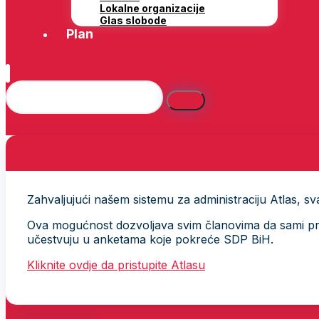
Lokalne organizacije
Glas slobode
Plan
Zahvaljujući našem sistemu za administraciju Atlas, svak
Ova mogućnost dozvoljava svim članovima da sami provj
učestvuju u anketama koje pokreće SDP BiH.
Kliknite ovdje da pristupite Atlasu