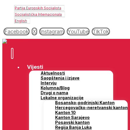
Partija Europskih Socijalista
Socijalistička Internacionala
English
Facebook
X
Instagram
YouTube
TikTok
Vijesti
Aktuelnosti
Saopštenja i izjave
Intervju
Kolumna/Blog
Drugi o nama
Lokalne organizacije
Bosansko-podrinjski Kanton
Hercegovačko-neretvanski kanton
Kanton 10
Kanton Sarajevo
Posavski kanton
Regija Banja Luka