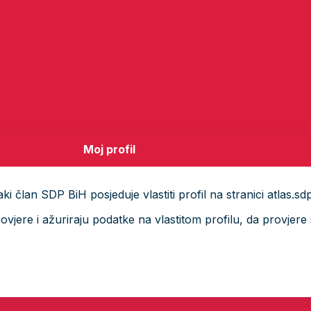
Moj profil
i član SDP BiH posjeduje vlastiti profil na stranici atlas.sd
ere i ažuriraju podatke na vlastitom profilu, da provjere s