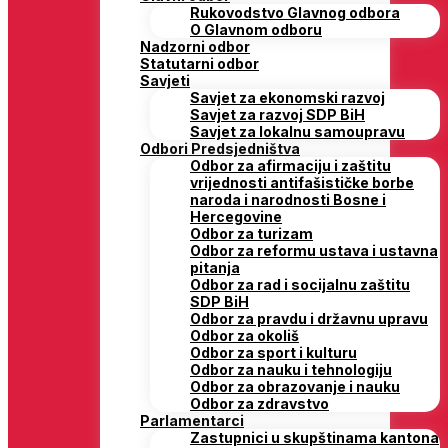
Rukovodstvo Glavnog odbora
O Glavnom odboru
Nadzorni odbor
Statutarni odbor
Savjeti
Savjet za ekonomski razvoj
Savjet za razvoj SDP BiH
Savjet za lokalnu samoupravu
Odbori Predsjedništva
Odbor za afirmaciju i zaštitu
vrijednosti antifašističke borbe
naroda i narodnosti Bosne i
Hercegovine
Odbor za turizam
Odbor za reformu ustava i ustavna
pitanja
Odbor za rad i socijalnu zaštitu
SDP BiH
Odbor za pravdu i državnu upravu
Odbor za okoliš
Odbor za sport i kulturu
Odbor za nauku i tehnologiju
Odbor za obrazovanje i nauku
Odbor za zdravstvo
Parlamentarci
Zastupnici u skupštinama kantona