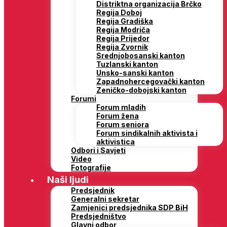
Distriktna organizacija Brčko
Regija Doboj
Regija Gradiška
Regija Modriča
Regija Prijedor
Regija Zvornik
Srednjobosanski kanton
Tuzlanski kanton
Unsko-sanski kanton
Zapadnohercegovački kanton
Zeničko-dobojski kanton
Forumi
Forum mladih
Forum žena
Forum seniora
Forum sindikalnih aktivista i
aktivistica
Odbori i Savjeti
Video
Fotografije
Naši ljudi
Predsjednik
Generalni sekretar
Zamjenici predsjednika SDP BiH
Predsjedništvo
Glavni odbor