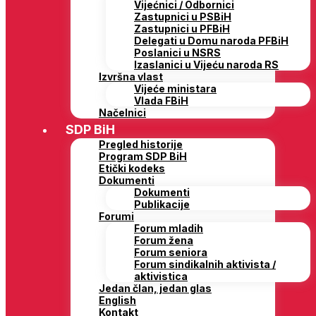
Vijećnici / Odbornici
Zastupnici u PSBiH
Zastupnici u PFBiH
Delegati u Domu naroda PFBiH
Poslanici u NSRS
Izaslanici u Vijeću naroda RS
Izvršna vlast
Vijeće ministara
Vlada FBiH
Načelnici
SDP BiH
Pregled historije
Program SDP BiH
Etički kodeks
Dokumenti
Dokumenti
Publikacije
Forumi
Forum mladih
Forum žena
Forum seniora
Forum sindikalnih aktivista /
aktivistica
Jedan član, jedan glas
English
Kontakt