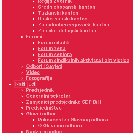
Regija Zvornik
Srednjobosanski kanton
Tuzlanski kanton
Unsko-sanski kanton
Zapadnohercegovački kanton
Zeničko-dobojski kanton
Forumi
Forum mladih
Forum žena
Forum seniora
Forum sindikalnih aktivista i aktivistica
Odbori i Savjeti
Video
Fotografije
Naši ljudi
Predsjednik
Generalni sekretar
Zamjenici predsjednika SDP BiH
Predsjedništvo
Glavni odbor
Rukovodstvo Glavnog odbora
O Glavnom odboru
Nadzorni odbor