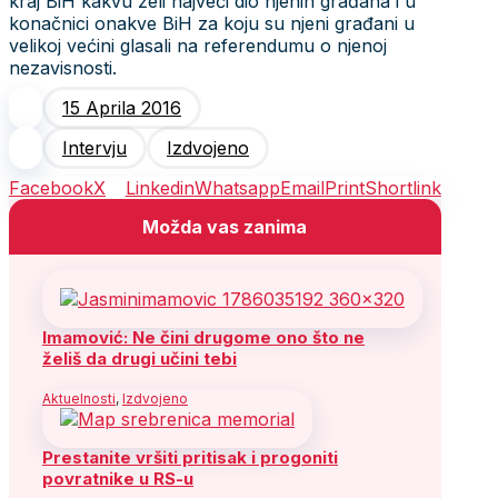
kraj BiH kakvu želi najveći dio njenih građana i u
konačnici onakve BiH za koju su njeni građani u
velikoj većini glasali na referendumu o njenoj
nezavisnosti.
15 Aprila 2016
Intervju
Izdvojeno
Facebook
X
Linkedin
Whatsapp
Email
Print
Shortlink
Možda vas zanima
Imamović: Ne čini drugome ono što ne
želiš da drugi učini tebi
Aktuelnosti
,
Izdvojeno
Prestanite vršiti pritisak i progoniti
povratnike u RS-u