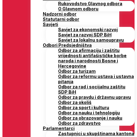
Rukovodstvo Glavnog odbora
O Glavnom odboru
Nadzorni odbor
Statutarni odbor
Savjeti
Savjet za ekonomski razvoj
Savjet za razvoj SDP BiH
Savjet za lokalnu samoupravu
Odbori Predsjedništva
Odbor za afirmaciju i zaštitu
vrijednosti antifašističke borbe
naroda i narodnosti Bosne i
Hercegovine
Odbor za turizam
Odbor za reformu ustava i ustavna
pitanja
Odbor za rad i socijalnu zaštitu
SDP BiH
Odbor za pravdu i državnu upravu
Odbor za okoliš
Odbor za sport i kulturu
Odbor za nauku i tehnologiju
Odbor za obrazovanje i nauku
Odbor za zdravstvo
Parlamentarci
Zastupnici u skupštinama kantona