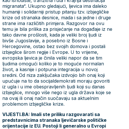
kao ishodište, tranzitna ruta i krajnja destinacija
migranata“. Ukupno gledajući, ljevica ima daleko
humaniji i solidarniji pristup pitanju tzv. izbjegličke
krize od stranaka desnice, mada i sa jedne i druge
strane ima različitih primjera. Razgovor na ovu
temu je bila prilika za prisjećanje na događaje iz ne
tako davne prošlosti, kada je veliki broj ljudi iz
bivše Jugoslavije, a posebno iz Bosne i
Hercegovine, ostao bez svojih domova i postali
izbjeglice širom regije i Evrope. U to vrijeme,
evropska ljevica je činila veliki napor da se tim
ljudima omogući koliko je to moguće normalan
život, a kasnije i potpuna integracija u novoj
sredini. Od niza zaključaka izdvojio bih onaj koji
upućuje na to da socijaldemokrati moraju govoriti
iz ugla i u ime obespravljenih ljudi koji su danas
izbjeglice, mnogo više nego iz ugla država koje se
na ovaj ili onaj način suočavaju sa aktuelnim
problemom izbjegličke krize.
VIJESTI.BA: Imali ste priliku razgovarati sa
predstavnicima stranaka ljevičarske političke
orijentacije iz EU. Postoji li generalno u Evropi