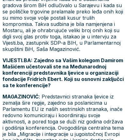
gradova širom BiH odlučivalo u Sarajevu i kada su
se političke trgovine prelamale preko leđa onih koji
su mimo svoje volje postali kusur trulih
kompromisa. Takva sudbina je bila namjenjena i
Mostaru, ali je ohrabrujuće veliki broj onih koji su
digli svoj glas protiv toga, istakao je u intervju za
Vijesti.ba, zastupnik SDP-a BIH, u Parlamentarnoj
skupštini BiH, Saša Magazinović.
VIJESTI.BA: Zajedno sa Vašim kolegom Damirom
Mašićem učestovali ste na Međunarodnoj
konferenciji predstavnika ljevice u organizaciji
fondacije Fridrich Ebert. Koji su osnovni zaključci
sa te konferencije?
MAGAZINOVIĆ
: Predstavnici stranaka ljevice iz
zemalja šire regije, zajedno sa poslanicima u
Parlamentu EU iz naših sestrinskih stranaka, inače
redovno komuniciraju i koordiniraju svoje
aktivnosti, a pored toga se duži niz godina održava
i godišnja konferencija. Ovogodišnja centralna tema
je bila „Migracije i integracije u jugoistočnoj Evropi