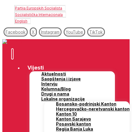
Partija Europskih Socijalista
Socijalistička Internacionala
English
Facebook
X
Instagram
YouTube
TikTok
Vijesti
Aktuelnosti
Saopštenja i izjave
Intervju
Kolumna/Blog
Drugi o nama
Lokalne organizacije
Bosansko-podrinjski Kanton
Hercegovačko-neretvanski kanton
Kanton 10
Kanton Sarajevo
Posavski kanton
Regija Banja Luka