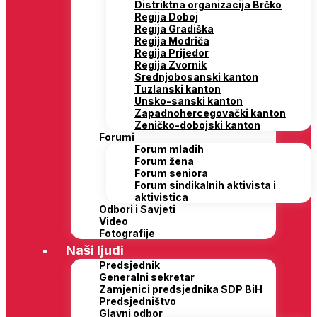
Distriktna organizacija Brčko
Regija Doboj
Regija Gradiška
Regija Modriča
Regija Prijedor
Regija Zvornik
Srednjobosanski kanton
Tuzlanski kanton
Unsko-sanski kanton
Zapadnohercegovački kanton
Zeničko-dobojski kanton
Forumi
Forum mladih
Forum žena
Forum seniora
Forum sindikalnih aktivista i
aktivistica
Odbori i Savjeti
Video
Fotografije
Naši ljudi
Predsjednik
Generalni sekretar
Zamjenici predsjednika SDP BiH
Predsjedništvo
Glavni odbor