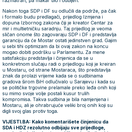
razmatran, pa makar bio i odbijen.
Nakon toga SDP i DF su odlučili da podrže, pa čak
i formalo budu predlagači, prijedlog Izmjena i
dopuna Izbornog zakona čiji je kreator Centar za
mir i multietničku saradnju. Taj prijedlog je veoma
sličan onome što zagovaraju SDP i DF i predstavlja
garanciju da će Mostar ostati jedinstven grad. Gajim
u sebi tihi optimizam da bi ovaj zakon na koncu
mogao dobiti podršku u Parlamentu. Za mene
satisfakciju predstavlja i činjenica da se u
konkretnom slučaju radi o prijedlogu koji je kreiran
u Mostaru, od strane Mostaraca, što predstavlja
znak da prolazi vrijeme kada se o sudbinama
gradova širom BiH odlučivalo u Sarajevu i kada su
se političke trgovine prelamale preko leđa onih koji
su mimo svoje volje postali kusur trulih
kompromisa. Takva sudbina je bila namjenjena i
Mostaru, ali je ohrabrujuće veliki broj onih koji su
digli svoj glas protiv toga.
VIJESTI.BA: Kako komentarišete činjenicu da
SDA i HDZ rezolutno odbijaju sve prijedloge,