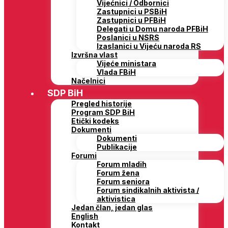
Vijećnici / Odbornici
Zastupnici u PSBiH
Zastupnici u PFBiH
Delegati u Domu naroda PFBiH
Poslanici u NSRS
Izaslanici u Vijeću naroda RS
Izvršna vlast
Vijeće ministara
Vlada FBiH
Načelnici
SDP BiH
Pregled historije
Program SDP BiH
Etički kodeks
Dokumenti
Dokumenti
Publikacije
Forumi
Forum mladih
Forum žena
Forum seniora
Forum sindikalnih aktivista /
aktivistica
Jedan član, jedan glas
English
Kontakt