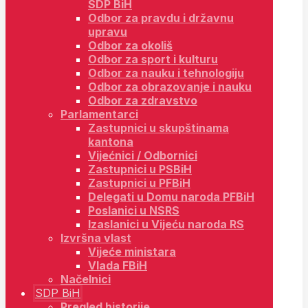
SDP BiH
Odbor za pravdu i državnu
upravu
Odbor za okoliš
Odbor za sport i kulturu
Odbor za nauku i tehnologiju
Odbor za obrazovanje i nauku
Odbor za zdravstvo
Parlamentarci
Zastupnici u skupštinama
kantona
Vijećnici / Odbornici
Zastupnici u PSBiH
Zastupnici u PFBiH
Delegati u Domu naroda PFBiH
Poslanici u NSRS
Izaslanici u Vijeću naroda RS
Izvršna vlast
Vijeće ministara
Vlada FBiH
Načelnici
SDP BiH
Pregled historije