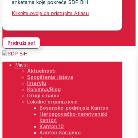
anketama koje pokreće SDP BiH.
Kliknite ovdje da pristupite Atlasu
Pridruži se!
Vijesti
Aktuelnosti
Saopštenja i izjave
Intervju
Kolumna/Blog
Drugi o nama
Lokalne organizacije
Bosansko-podrinjski Kanton
Hercegovačko-neretvanski
kanton
Kanton 10
Kanton Sarajevo