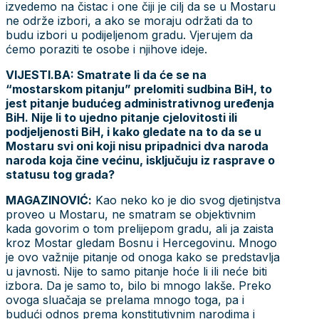
izvedemo na čistac i one čiji je cilj da se u Mostaru
ne održe izbori, a ako se moraju održati da to
budu izbori u podijeljenom gradu. Vjerujem da
ćemo poraziti te osobe i njihove ideje.
VIJESTI.BA: Smatrate li da će se na
“mostarskom pitanju” prelomiti sudbina BiH, to
jest pitanje budućeg administrativnog uređenja
BiH. Nije li to ujedno pitanje cjelovitosti ili
podjeljenosti BiH, i kako gledate na to da se u
Mostaru svi oni koji nisu pripadnici dva naroda
naroda koja čine većinu, isključuju iz rasprave o
statusu tog grada?
MAGAZINOVIĆ:
Kao neko ko je dio svog djetinjstva
proveo u Mostaru, ne smatram se objektivnim
kada govorim o tom prelijepom gradu, ali ja zaista
kroz Mostar gledam Bosnu i Hercegovinu. Mnogo
je ovo važnije pitanje od onoga kako se predstavlja
u javnosti. Nije to samo pitanje hoće li ili neće biti
izbora. Da je samo to, bilo bi mnogo lakše. Preko
ovoga sluačaja se prelama mnogo toga, pa i
budući odnos prema konstitutivnim narodima i