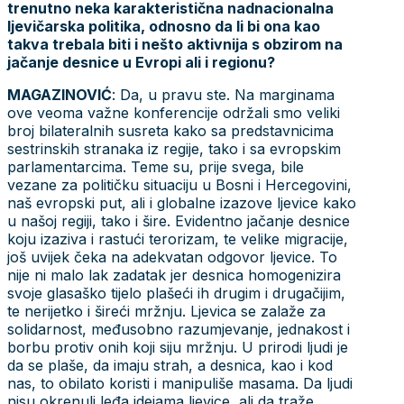
trenutno neka karakteristična nadnacionalna
ljevičarska politika, odnosno da li bi ona kao
takva trebala biti i nešto aktivnija s obzirom na
jačanje desnice u Evropi ali i regionu?
MAGAZINOVIĆ
: Da, u pravu ste. Na marginama
ove veoma važne konferencije održali smo veliki
broj bilateralnih susreta kako sa predstavnicima
sestrinskih stranaka iz regije, tako i sa evropskim
parlamentarcima. Teme su, prije svega, bile
vezane za političku situaciju u Bosni i Hercegovini,
naš evropski put, ali i globalne izazove ljevice kako
u našoj regiji, tako i šire. Evidentno jačanje desnice
koju izaziva i rastući terorizam, te velike migracije,
još uvijek čeka na adekvatan odgovor ljevice. To
nije ni malo lak zadatak jer desnica homogenizira
svoje glasaško tijelo plašeći ih drugim i drugačijim,
te nerijetko i šireći mržnju. Ljevica se zalaže za
solidarnost, međusobno razumjevanje, jednakost i
borbu protiv onih koji siju mržnju. U prirodi ljudi je
da se plaše, da imaju strah, a desnica, kao i kod
nas, to obilato koristi i manipuliše masama. Da ljudi
nisu okrenuli leđa idejama ljevice, ali da traže