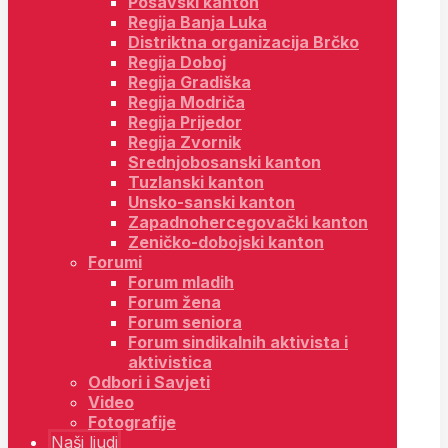
Posavski kanton
Regija Banja Luka
Distriktna organizacija Brčko
Regija Doboj
Regija Gradiška
Regija Modriča
Regija Prijedor
Regija Zvornik
Srednjobosanski kanton
Tuzlanski kanton
Unsko-sanski kanton
Zapadnohercegovački kanton
Zeničko-dobojski kanton
Forumi
Forum mladih
Forum žena
Forum seniora
Forum sindikalnih aktivista i
aktivistica
Odbori i Savjeti
Video
Fotografije
Naši ljudi