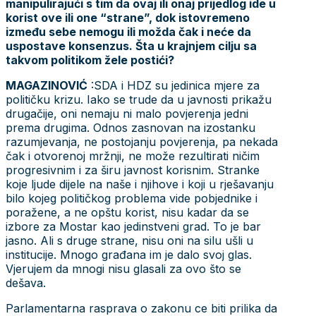
manipulirajući s tim da ovaj ili onaj prijedlog ide u
korist ove ili one “strane”, dok istovremeno
između sebe nemogu ili možda čak i neće da
uspostave konsenzus. Šta u krajnjem cilju sa
takvom politikom žele postići?
MAGAZINOVIĆ
:SDA i HDZ su jedinica mjere za
političku krizu. Iako se trude da u javnosti prikažu
drugačije, oni nemaju ni malo povjerenja jedni
prema drugima. Odnos zasnovan na izostanku
razumjevanja, ne postojanju povjerenja, pa nekada
čak i otvorenoj mržnji, ne može rezultirati ničim
progresivnim i za širu javnost korisnim. Stranke
koje ljude dijele na naše i njihove i koji u rješavanju
bilo kojeg političkog problema vide pobjednike i
poražene, a ne opštu korist, nisu kadar da se
izbore za Mostar kao jedinstveni grad. To je bar
jasno. Ali s druge strane, nisu oni na silu ušli u
institucije. Mnogo građana im je dalo svoj glas.
Vjerujem da mnogi nisu glasali za ovo što se
dešava.
Parlamentarna rasprava o zakonu ce biti prilika da