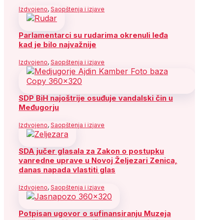
Izdvojeno
,
Saopštenja i izjave
Parlamentarci su rudarima okrenuli leđa
kad je bilo najvažnije
Izdvojeno
,
Saopštenja i izjave
SDP BiH najoštrije osuđuje vandalski čin u
Međugorju
Izdvojeno
,
Saopštenja i izjave
SDA jučer glasala za Zakon o postupku
vanredne uprave u Novoj Željezari Zenica,
danas napada vlastiti glas
Izdvojeno
,
Saopštenja i izjave
Potpisan ugovor o sufinansiranju Muzeja