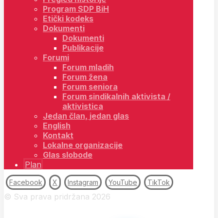
Program SDP BiH
Etički kodeks
Dokumenti
Dokumenti
Publikacije
Forumi
Forum mladih
Forum žena
Forum seniora
Forum sindikalnih aktivista /
aktivistica
Jedan član, jedan glas
English
Kontakt
Lokalne organizacije
Glas slobode
Plan
Facebook
X
Instagram
YouTube
TikTok
© Sva prava pridržana 2026