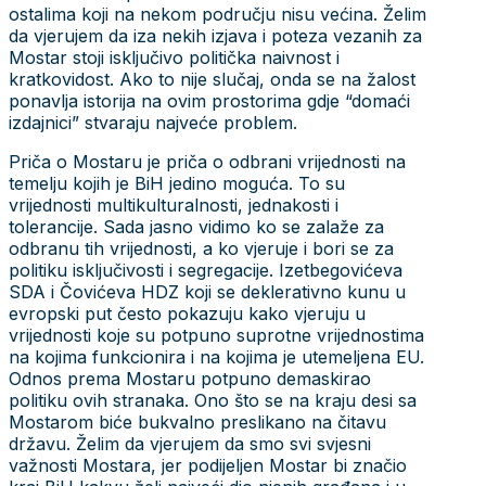
ostalima koji na nekom području nisu većina. Želim
da vjerujem da iza nekih izjava i poteza vezanih za
Mostar stoji isključivo politička naivnost i
kratkovidost. Ako to nije slučaj, onda se na žalost
ponavlja istorija na ovim prostorima gdje “domaći
izdajnici” stvaraju najveće problem.
Priča o Mostaru je priča o odbrani vrijednosti na
temelju kojih je BiH jedino moguća. To su
vrijednosti multikulturalnosti, jednakosti i
tolerancije. Sada jasno vidimo ko se zalaže za
odbranu tih vrijednosti, a ko vjeruje i bori se za
politiku isključivosti i segregacije. Izetbegovićeva
SDA i Čovićeva HDZ koji se deklerativno kunu u
evropski put često pokazuju kako vjeruju u
vrijednosti koje su potpuno suprotne vrijednostima
na kojima funkcionira i na kojima je utemeljena EU.
Odnos prema Mostaru potpuno demaskirao
politiku ovih stranaka. Ono što se na kraju desi sa
Mostarom biće bukvalno preslikano na čitavu
državu. Želim da vjerujem da smo svi svjesni
važnosti Mostara, jer podijeljen Mostar bi značio