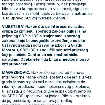
mnogo agresivnijij i jasniji nastup, bez pravljenja
bilo kakvih kompromisa oko vrijednosti, signali su
koji dolaze iz različitih dijelova Evrope i smatram da
je to upravo put kojim treba krenuti.
VIJESTI.BA: Nakon što se Interesorna radna
grupa za izmjenu izbornog zakona oglušila na
prijedlog SDP-a i DF o izmjenama izbornog
zakona, koje bi omogućile provođenje odluke
Ustavnog suda i održavanje izbora u Gradu
Mostaru, SDP i DF su odlučili ponuditi prijedlog
koji je sačinio Centar za mir i multietničku
saradnju. Očekujete li da bi taj prijedlog mogao
biti prihvaćen?
MAGAZINOVIĆ
: Nakon što su neki od članova
Interresorne radne grupe izostanak rješenja u vezi
grada Mostara pokusali opravdati neistinom da
niko nije predložio model rješenja ovog problema,
u Izvještaju o radu ove grupe je ipak objavljeno da
su SDP i DF uputili svoj prijedlog. Bilo bi korektno
da je, umjesto ignorisanja, ovaj prijedlog