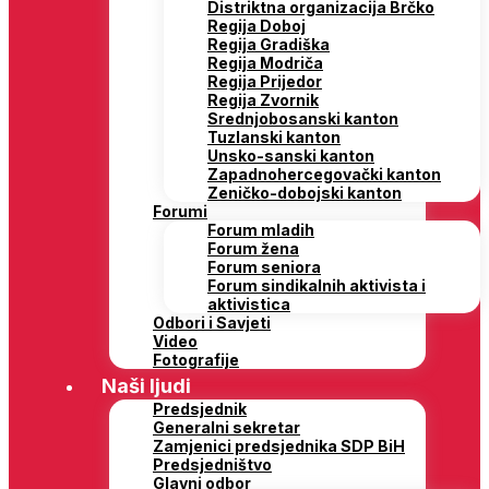
Distriktna organizacija Brčko
Regija Doboj
Regija Gradiška
Regija Modriča
Regija Prijedor
Regija Zvornik
Srednjobosanski kanton
Tuzlanski kanton
Unsko-sanski kanton
Zapadnohercegovački kanton
Zeničko-dobojski kanton
Forumi
Forum mladih
Forum žena
Forum seniora
Forum sindikalnih aktivista i
aktivistica
Odbori i Savjeti
Video
Fotografije
Naši ljudi
Predsjednik
Generalni sekretar
Zamjenici predsjednika SDP BiH
Predsjedništvo
Glavni odbor