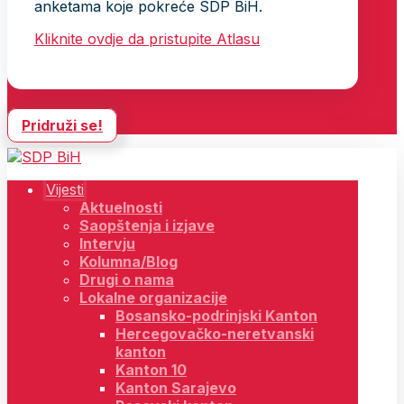
anketama koje pokreće SDP BiH.
Kliknite ovdje da pristupite Atlasu
Pridruži se!
Vijesti
Aktuelnosti
Saopštenja i izjave
Intervju
Kolumna/Blog
Drugi o nama
Lokalne organizacije
Bosansko-podrinjski Kanton
Hercegovačko-neretvanski
kanton
Kanton 10
Kanton Sarajevo