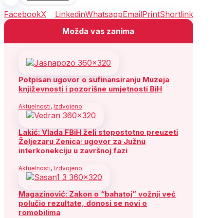
Facebook
X
Linkedin
Whatsapp
Email
Print
Shortlink
Možda vas zanima
Potpisan ugovor o sufinansiranju Muzeja
književnosti i pozorišne umjetnosti BiH
Aktuelnosti
,
Izdvojeno
Lakić: Vlada FBiH želi stopostotno preuzeti
Željezaru Zenica; ugovor za Južnu
interkonekciju u završnoj fazi
Aktuelnosti
,
Izdvojeno
Magazinović: Zakon o “bahatoj” vožnji već
polučio rezultate, donosi se novi o
romobilima