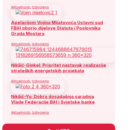
Aktuelnosti
,
Izdvojeno
Apelacijom Vojina Mijatovoća Ustavni sud
FBiH oborio dijelove Statuta i Poslovnika
Grada Mostara
Aktuelnosti
,
Izdvojeno
Nikšić-Ginkel: Prioritet nastavak realizacije
strateških energetskih projekata
Aktuelnosti
,
Izdvojeno
Nikšić-Yu: Dobra dosadašnja saradnja
Vlade Federacije BiH i Svjetske banke
Aktuelnosti
,
Izdvojeno