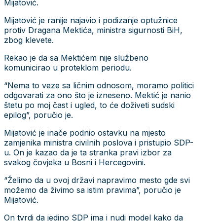
Mijatović.
Mijatović je ranije najavio i podizanje optužnice
protiv Dragana Mektića, ministra sigurnosti BiH,
zbog klevete.
Rekao je da sa Mektićem nije službeno
komunicirao u proteklom periodu.
“Nema to veze sa ličnim odnosom, moramo politici
odgovarati za ono što je izneseno. Mektić je nanio
štetu po moj čast i ugled, to će doživeti sudski
epilog”, poručio je.
Mijatović je inače podnio ostavku na mjesto
zamjenika ministra civilnih poslova i pristupio SDP-
u. On je kazao da je ta stranka pravi izbor za
svakog čovjeka u Bosni i Hercegovini.
“Želimo da u ovoj državi napravimo mesto gde svi
možemo da živimo sa istim pravima”, poručio je
Mijatović.
On tvrdi da jedino SDP ima i nudi model kako da