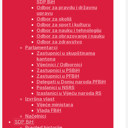
SDP BiH
Odbor za pravdu i državnu
upravu
Odbor za okoliš
Odbor za sport i kulturu
Odbor za nauku i tehnologiju
Odbor za obrazovanje i nauku
Odbor za zdravstvo
Parlamentarci
Zastupnici u skupštinama
kantona
Vijećnici / Odbornici
Zastupnici u PSBiH
Zastupnici u PFBiH
Delegati u Domu naroda PFBiH
Poslanici u NSRS
Izaslanici u Vijeću naroda RS
Izvršna vlast
Vijeće ministara
Vlada FBiH
Načelnici
SDP BiH
Pregled historije