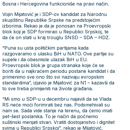
Bosna i Hercegovina funkcioniše na pravi način.
Vojin Mijatović je i SDP-ov kandidat za Narodnu
skupštinu Republike Srpske na predstojećim
izborima. Rekao je da je ponosan na Proevropski
blok koji je SDP formirao u Republici Srpskoj, te
da će on stati u kraj trouglu SNSD – SDA – HDZ.
“Puna su usta političkim partijama kada
razgovaramo o ulasku BiH u NATO. Ove partije su
supele i da obesmisle ulazak BiH u EU.
Proevropski blok je grupa stranaka koje će se
boriti da u najkraćem periodu postane kandidat i da
primenimo sve ono što svi nazivaju evropskim
standardima”, izjavio je Mijatović za N1 – kazavši da
to sve treba primijeniti na živote građana.
“Mi smo u SDP-u u decembru najavili da se Vlada
RS neće moći forimrati bez nas. Podsmehivali su
nam se. Sada vide stanje na terenu, da ćemo imati
pet-šest poslanika. To je način da počnemo
suštinski menjati stvari. Vratiti dostojanstvo i dignitet
svima u Republici Srpskoj”, rekao je Mijatović.