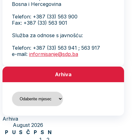
Bosna i Hercegovina
Telefon: +387 (33) 563 900
Fax: +387 (33) 563 901
Služba za odnose s javnošću:
Telefon: +387 (33) 563 941 ; 563 917
e-mail:
informisanje@sdp.ba
Arhiva
Arhiva
Arhiva
August 2026
P
U
S
Č
P
S
N
1
2