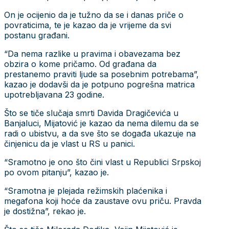
On je ocijenio da je tužno da se i danas priče o
povraticima, te je kazao da je vrijeme da svi
postanu građani.
“Da nema razlike u pravima i obavezama bez
obzira o kome pričamo. Od građana da
prestanemo praviti ljude sa posebnim potrebama”,
kazao je dodavši da je potpuno pogrešna matrica
upotrebljavana 23 godine.
Što se tiče slučaja smrti Davida Dragičevića u
Banjaluci, Mijatović je kazao da nema dilemu da se
radi o ubistvu, a da sve što se događa ukazuje na
činjenicu da je vlast u RS u panici.
“Sramotno je ono što čini vlast u Republici Srpskoj
po ovom pitanju”, kazao je.
“Sramotna je plejada režimskih plaćenika i
megafona koji hoće da zaustave ovu priču. Pravda
je dostižna”, rekao je.