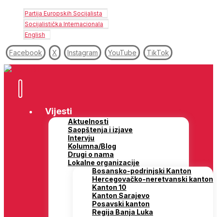
Partija Europskih Socijalista
Socijalistička Internacionala
English
Facebook
X
Instagram
YouTube
TikTok
Vijesti
Aktuelnosti
Saopštenja i izjave
Intervju
Kolumna/Blog
Drugi o nama
Lokalne organizacije
Bosansko-podrinjski Kanton
Hercegovačko-neretvanski kanton
Kanton 10
Kanton Sarajevo
Posavski kanton
Regija Banja Luka