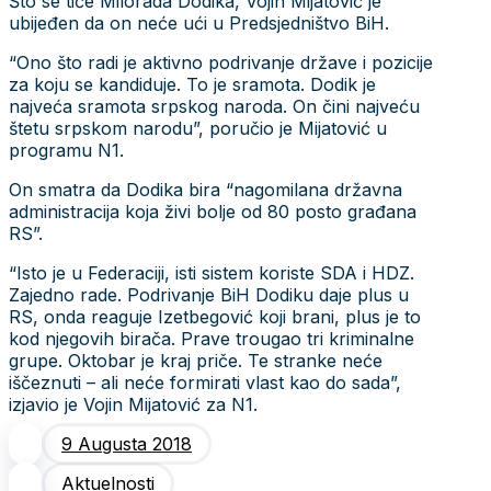
Što se tiče Milorada Dodika, Vojin Mijatović je
ubijeđen da on neće ući u Predsjedništvo BiH.
“Ono što radi je aktivno podrivanje države i pozicije
za koju se kandiduje. To je sramota. Dodik je
najveća sramota srpskog naroda. On čini najveću
štetu srpskom narodu”, poručio je Mijatović u
programu N1.
On smatra da Dodika bira “nagomilana državna
administracija koja živi bolje od 80 posto građana
RS”.
“Isto je u Federaciji, isti sistem koriste SDA i HDZ.
Zajedno rade. Podrivanje BiH Dodiku daje plus u
RS, onda reaguje Izetbegović koji brani, plus je to
kod njegovih birača. Prave trougao tri kriminalne
grupe. Oktobar je kraj priče. Te stranke neće
iščeznuti – ali neće formirati vlast kao do sada”,
izjavio je Vojin Mijatović za N1.
9 Augusta 2018
Aktuelnosti