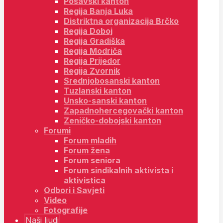
Posavski kanton
Regija Banja Luka
Distriktna organizacija Brčko
Regija Doboj
Regija Gradiška
Regija Modriča
Regija Prijedor
Regija Zvornik
Srednjobosanski kanton
Tuzlanski kanton
Unsko-sanski kanton
Zapadnohercegovački kanton
Zeničko-dobojski kanton
Forumi
Forum mladih
Forum žena
Forum seniora
Forum sindikalnih aktivista i
aktivistica
Odbori i Savjeti
Video
Fotografije
Naši ljudi