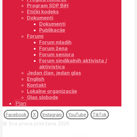
Program SDP BiH
Etički kodeks
Dokumenti
Dokumenti
Publikacije
Forumi
Forum mladih
Forum žena
Forum seniora
Forum sindikalnih aktivista /
aktivistica
Jedan član, jedan glas
English
Kontakt
Lokalne organizacije
Glas slobode
Plan
Facebook
X
Instagram
YouTube
TikTok
© Sva prava pridržana 2026