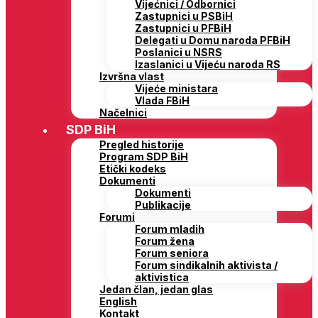
Vijećnici / Odbornici
Zastupnici u PSBiH
Zastupnici u PFBiH
Delegati u Domu naroda PFBiH
Poslanici u NSRS
Izaslanici u Vijeću naroda RS
Izvršna vlast
Vijeće ministara
Vlada FBiH
Načelnici
SDP BiH
Pregled historije
Program SDP BiH
Etički kodeks
Dokumenti
Dokumenti
Publikacije
Forumi
Forum mladih
Forum žena
Forum seniora
Forum sindikalnih aktivista /
aktivistica
Jedan član, jedan glas
English
Kontakt