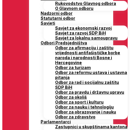
Rukovodstvo Glavnog odbora
O Glavnom odboru
Nadzorni odbor
Statutarni odbor
Savjeti
Savjet za ekonomski razvoj
Savjet za razvoj SDP BiH
Savjet za lokalnu samoupravu
Odbori Predsjedništva
Odbor za afirmaciju i zaštitu
vrijednosti antifašističke borbe
naroda i narodnosti Bosne i
Hercegovine
Odbor za turizam
Odbor za reformu ustava i ustavna
pitanja
Odbor za rad i socijalnu zaštitu
SDP BiH
Odbor za pravdu i državnu upravu
Odbor za okoliš
Odbor za sport i kulturu
Odbor za nauku i tehnologiju
Odbor za obrazovanje i nauku
Odbor za zdravstvo
Parlamentarci
Zastupnici u skupštinama kantona