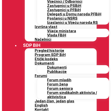
Vijećnici / Odbornici
Zastupnici u PSBiH
Zastupnici u PFBiH
Delegati u Domu naroda PFBiH
Poslanici u NSRS
Izaslanici u Vijeću naroda RS
Izvršna vlast
Vijeće ministara
Vlada FBiH
Načelnici
SDP BiH
Pregled historije
Program SDP BiH
Etički kodeks
Dokumenti
Dokumenti
Publikacije
Forumi
Forum mladih
Forum žena
Forum seniora
Forum sindikalnih aktivista /
aktivistica
Jedan član, jedan glas
English
Kontakt