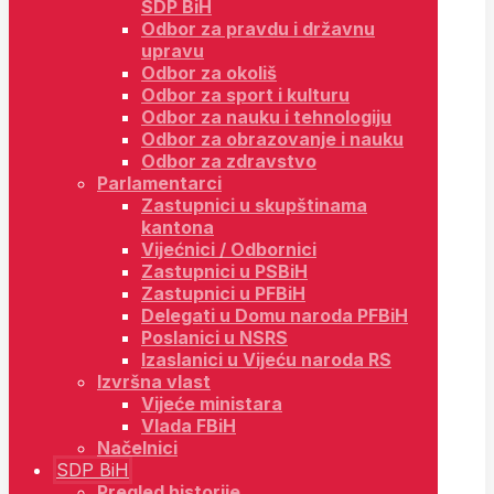
SDP BiH
Odbor za pravdu i državnu
upravu
Odbor za okoliš
Odbor za sport i kulturu
Odbor za nauku i tehnologiju
Odbor za obrazovanje i nauku
Odbor za zdravstvo
Parlamentarci
Zastupnici u skupštinama
kantona
Vijećnici / Odbornici
Zastupnici u PSBiH
Zastupnici u PFBiH
Delegati u Domu naroda PFBiH
Poslanici u NSRS
Izaslanici u Vijeću naroda RS
Izvršna vlast
Vijeće ministara
Vlada FBiH
Načelnici
SDP BiH
Pregled historije