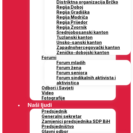
Distriktna organizacija Brčko
Regija Doboj
Regija Gradiška
Regija Modriča
Regija Prijedor
Regija Zvornik
Srednjobosanski kanton
Tuzlanski kanton
Unsko-sanski kanton
Zapadnohercegovački kanton
Zeničko-dobojski kanton
Forumi
Forum mladih
Forum žena
Forum seniora
Forum sindikalnih aktivista i
aktivistica
Odbori i Savjeti
Video
Fotografije
Naši ljudi
Predsjednik
Generalni sekretar
Zamjenici predsjednika SDP BiH
Predsjedništvo
Glavni odbor