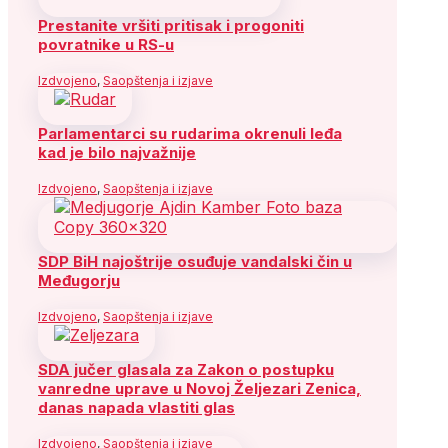
Prestanite vršiti pritisak i progoniti
povratnike u RS-u
Izdvojeno
,
Saopštenja i izjave
Parlamentarci su rudarima okrenuli leđa
kad je bilo najvažnije
Izdvojeno
,
Saopštenja i izjave
SDP BiH najoštrije osuđuje vandalski čin u
Međugorju
Izdvojeno
,
Saopštenja i izjave
SDA jučer glasala za Zakon o postupku
vanredne uprave u Novoj Željezari Zenica,
danas napada vlastiti glas
Izdvojeno
,
Saopštenja i izjave