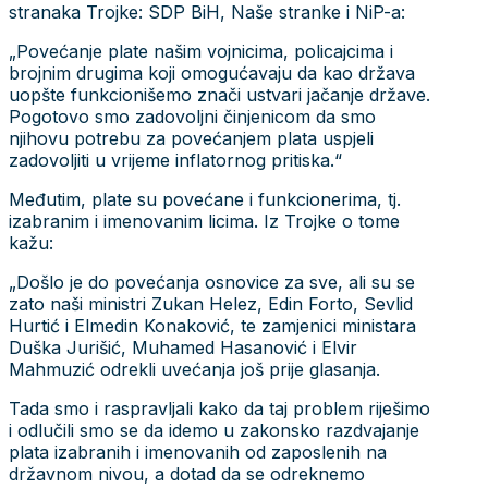
stranaka Trojke: SDP BiH, Naše stranke i NiP-a:
„Povećanje plate našim vojnicima, policajcima i
brojnim drugima koji omogućavaju da kao država
uopšte funkcionišemo znači ustvari jačanje države.
Pogotovo smo zadovoljni činjenicom da smo
njihovu potrebu za povećanjem plata uspjeli
zadovoljiti u vrijeme inflatornog pritiska.“
Međutim, plate su povećane i funkcionerima, tj.
izabranim i imenovanim licima. Iz Trojke o tome
kažu:
„Došlo je do povećanja osnovice za sve, ali su se
zato naši ministri Zukan Helez, Edin Forto, Sevlid
Hurtić i Elmedin Konaković, te zamjenici ministara
Duška Jurišić, Muhamed Hasanović i Elvir
Mahmuzić odrekli uvećanja još prije glasanja.
Tada smo i raspravljali kako da taj problem riješimo
i odlučili smo se da idemo u zakonsko razdvajanje
plata izabranih i imenovanih od zaposlenih na
državnom nivou, a dotad da se odreknemo