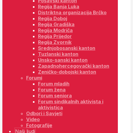
Posavski kanton
Regija Banja Luka
Distriktna organizacija Brčko
Regija Doboj
Regija Gradiška
Regija Modriča
Regija Prijedor
Regija Zvornik
Srednjobosanski kanton
Tuzlanski kanton
Unsko-sanski kanton
Zapadnohercegovački kanton
Zeničko-dobojski kanton
Forumi
Forum mladih
Forum žena
Forum seniora
Forum sindikalnih aktivista i
aktivistica
Odbori i Savjeti
Video
Fotografije
Naši ljudi