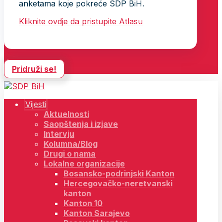
anketama koje pokreće SDP BiH.
Kliknite ovdje da pristupite Atlasu
Pridruži se!
Vijesti
Aktuelnosti
Saopštenja i izjave
Intervju
Kolumna/Blog
Drugi o nama
Lokalne organizacije
Bosansko-podrinjski Kanton
Hercegovačko-neretvanski
kanton
Kanton 10
Kanton Sarajevo