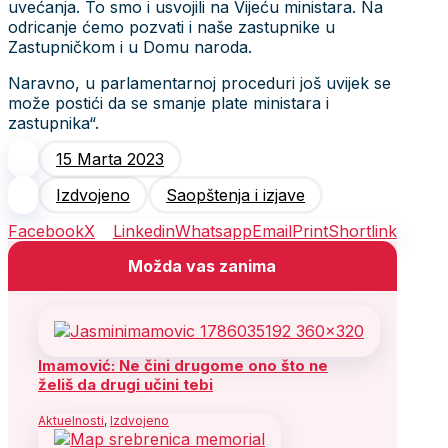
uvećanja. To smo i usvojili na Vijeću ministara. Na
odricanje ćemo pozvati i naše zastupnike u
Zastupničkom i u Domu naroda.
Naravno, u parlamentarnoj proceduri još uvijek se
može postići da se smanje plate ministara i
zastupnika“.
15 Marta 2023
Izdvojeno
Saopštenja i izjave
Facebook
X
Linkedin
Whatsapp
Email
Print
Shortlink
Možda vas zanima
Imamović: Ne čini drugome ono što ne
želiš da drugi učini tebi
Aktuelnosti
,
Izdvojeno