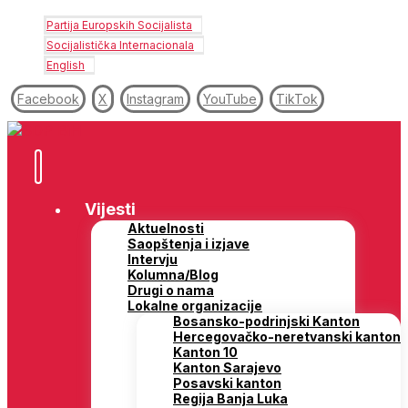
Partija Europskih Socijalista
Socijalistička Internacionala
English
Facebook
X
Instagram
YouTube
TikTok
Vijesti
Aktuelnosti
Saopštenja i izjave
Intervju
Kolumna/Blog
Drugi o nama
Lokalne organizacije
Bosansko-podrinjski Kanton
Hercegovačko-neretvanski kanton
Kanton 10
Kanton Sarajevo
Posavski kanton
Regija Banja Luka