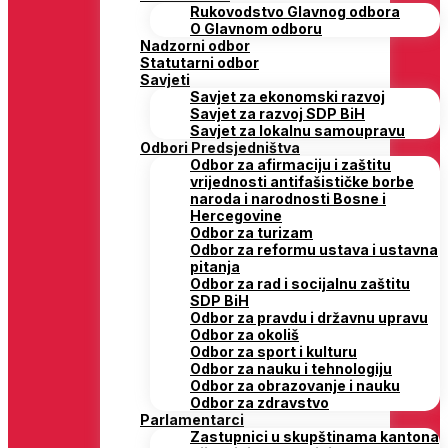
Rukovodstvo Glavnog odbora
O Glavnom odboru
Nadzorni odbor
Statutarni odbor
Savjeti
Savjet za ekonomski razvoj
Savjet za razvoj SDP BiH
Savjet za lokalnu samoupravu
Odbori Predsjedništva
Odbor za afirmaciju i zaštitu
vrijednosti antifašističke borbe
naroda i narodnosti Bosne i
Hercegovine
Odbor za turizam
Odbor za reformu ustava i ustavna
pitanja
Odbor za rad i socijalnu zaštitu
SDP BiH
Odbor za pravdu i državnu upravu
Odbor za okoliš
Odbor za sport i kulturu
Odbor za nauku i tehnologiju
Odbor za obrazovanje i nauku
Odbor za zdravstvo
Parlamentarci
Zastupnici u skupštinama kantona