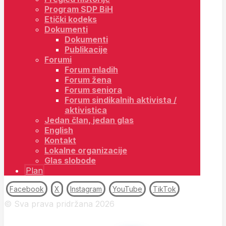
Program SDP BiH
Etički kodeks
Dokumenti
Dokumenti
Publikacije
Forumi
Forum mladih
Forum žena
Forum seniora
Forum sindikalnih aktivista /
aktivistica
Jedan član, jedan glas
English
Kontakt
Lokalne organizacije
Glas slobode
Plan
Facebook
X
Instagram
YouTube
TikTok
© Sva prava pridržana 2026