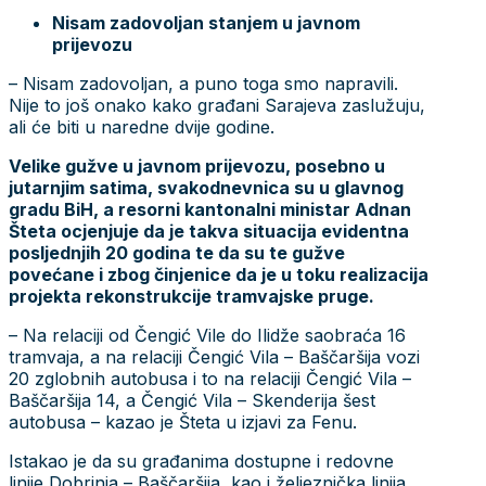
Nisam zadovoljan stanjem u javnom
prijevozu
– Nisam zadovoljan, a puno toga smo napravili.
Nije to još onako kako građani Sarajeva zaslužuju,
ali će biti u naredne dvije godine.
Velike gužve u javnom prijevozu, posebno u
jutarnjim satima, svakodnevnica su u glavnog
gradu BiH, a resorni kantonalni ministar Adnan
Šteta ocjenjuje da je takva situacija evidentna
posljednjih 20 godina te da su te gužve
povećane i zbog činjenice da je u toku realizacija
projekta rekonstrukcije tramvajske pruge.
– Na relaciji od Čengić Vile do Ilidže saobraća 16
tramvaja, a na relaciji Čengić Vila – Baščaršija vozi
20 zglobnih autobusa i to na relaciji Čengić Vila –
Baščaršija 14, a Čengić Vila – Skenderija šest
autobusa – kazao je Šteta u izjavi za Fenu.
Istakao je da su građanima dostupne i redovne
linije Dobrinja – Baščaršija, kao i željeznička linija