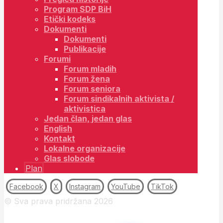
Program SDP BiH
Etički kodeks
Dokumenti
Dokumenti
Publikacije
Forumi
Forum mladih
Forum žena
Forum seniora
Forum sindikalnih aktivista /
aktivistica
Jedan član, jedan glas
English
Kontakt
Lokalne organizacije
Glas slobode
Plan
Facebook
X
Instagram
YouTube
TikTok
© Sva prava pridržana 2026