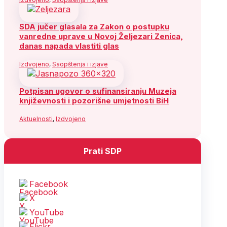
SDA jučer glasala za Zakon o postupku
vanredne uprave u Novoj Željezari Zenica,
danas napada vlastiti glas
Izdvojeno
,
Saopštenja i izjave
Potpisan ugovor o sufinansiranju Muzeja
književnosti i pozorišne umjetnosti BiH
Aktuelnosti
,
Izdvojeno
Prati SDP
Facebook
X
YouTube
Flickr