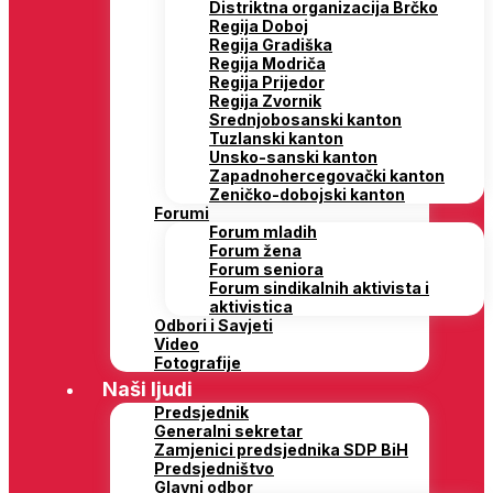
Distriktna organizacija Brčko
Regija Doboj
Regija Gradiška
Regija Modriča
Regija Prijedor
Regija Zvornik
Srednjobosanski kanton
Tuzlanski kanton
Unsko-sanski kanton
Zapadnohercegovački kanton
Zeničko-dobojski kanton
Forumi
Forum mladih
Forum žena
Forum seniora
Forum sindikalnih aktivista i
aktivistica
Odbori i Savjeti
Video
Fotografije
Naši ljudi
Predsjednik
Generalni sekretar
Zamjenici predsjednika SDP BiH
Predsjedništvo
Glavni odbor