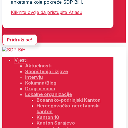
anketama koje pokreće SDP BiH.
Kliknite ovdje da pristupite Atlasu
Pridruži se!
Vijesti
Aktuelnosti
Saopštenja i izjave
Intervju
Kolumna/Blog
Drugi o nama
Lokalne organizacije
Bosansko-podrinjski Kanton
Hercegovačko-neretvanski
kanton
Kanton 10
Kanton Sarajevo