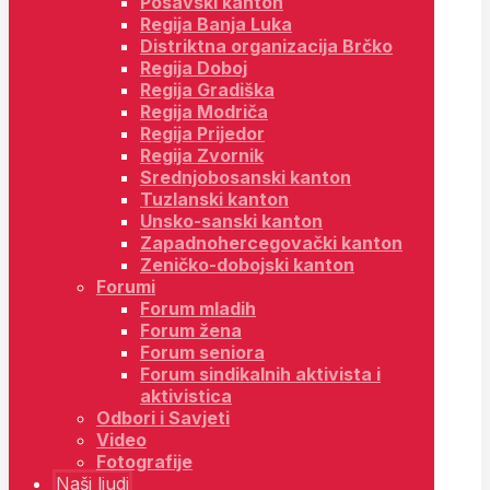
Posavski kanton
Regija Banja Luka
Distriktna organizacija Brčko
Regija Doboj
Regija Gradiška
Regija Modriča
Regija Prijedor
Regija Zvornik
Srednjobosanski kanton
Tuzlanski kanton
Unsko-sanski kanton
Zapadnohercegovački kanton
Zeničko-dobojski kanton
Forumi
Forum mladih
Forum žena
Forum seniora
Forum sindikalnih aktivista i
aktivistica
Odbori i Savjeti
Video
Fotografije
Naši ljudi