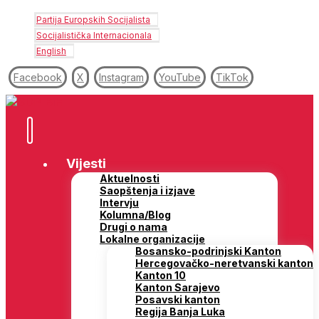
Partija Europskih Socijalista
Socijalistička Internacionala
English
Facebook
X
Instagram
YouTube
TikTok
Vijesti
Aktuelnosti
Saopštenja i izjave
Intervju
Kolumna/Blog
Drugi o nama
Lokalne organizacije
Bosansko-podrinjski Kanton
Hercegovačko-neretvanski kanton
Kanton 10
Kanton Sarajevo
Posavski kanton
Regija Banja Luka