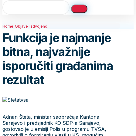
Home
Objave
Izdvojeno
Funkcija je najmanje
bitna, najvažnije
isporučiti građanima
rezultat
Adnan Šteta, ministar saobraćaja Kantona
Sarajevo i predsjednik KO SDP-a Sarajevo,
gostovao je u emisiji Polis u programu TVSA,
govorivši o formiranju vlasti u KS, mogućim