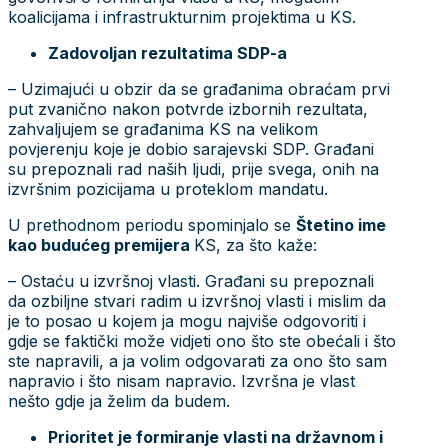
koalicijama i infrastrukturnim projektima u KS.
Zadovoljan rezultatima SDP-a
– Uzimajući u obzir da se građanima obraćam prvi
put zvanično nakon potvrde izbornih rezultata,
zahvaljujem se građanima KS na velikom
povjerenju koje je dobio sarajevski SDP. Građani
su prepoznali rad naših ljudi, prije svega, onih na
izvršnim pozicijama u proteklom mandatu.
U prethodnom periodu spominjalo se
Štetino ime
kao budućeg premijera
KS, za što kaže:
– Ostaću u izvršnoj vlasti. Građani su prepoznali
da ozbiljne stvari radim u izvršnoj vlasti i mislim da
je to posao u kojem ja mogu najviše odgovoriti i
gdje se faktički može vidjeti ono što ste obećali i što
ste napravili, a ja volim odgovarati za ono što sam
napravio i što nisam napravio. Izvršna je vlast
nešto gdje ja želim da budem.
Prioritet je formiranje vlasti na državnom i