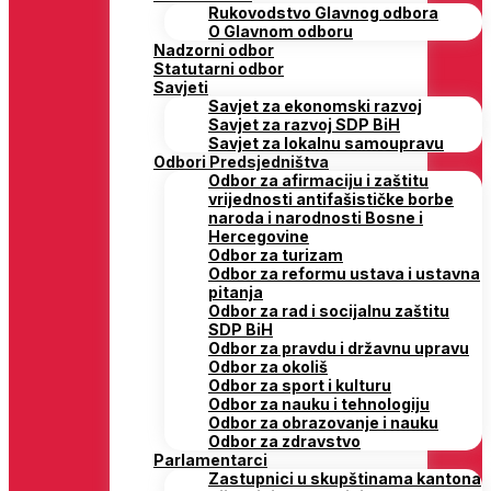
Rukovodstvo Glavnog odbora
O Glavnom odboru
Nadzorni odbor
Statutarni odbor
Savjeti
Savjet za ekonomski razvoj
Savjet za razvoj SDP BiH
Savjet za lokalnu samoupravu
Odbori Predsjedništva
Odbor za afirmaciju i zaštitu
vrijednosti antifašističke borbe
naroda i narodnosti Bosne i
Hercegovine
Odbor za turizam
Odbor za reformu ustava i ustavna
pitanja
Odbor za rad i socijalnu zaštitu
SDP BiH
Odbor za pravdu i državnu upravu
Odbor za okoliš
Odbor za sport i kulturu
Odbor za nauku i tehnologiju
Odbor za obrazovanje i nauku
Odbor za zdravstvo
Parlamentarci
Zastupnici u skupštinama kantona