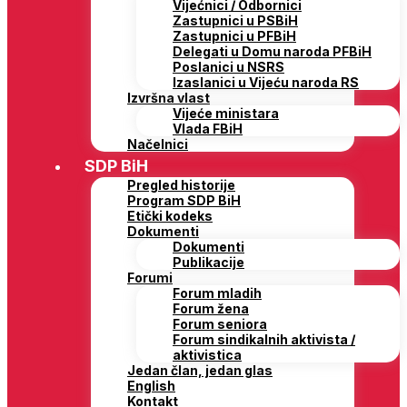
Vijećnici / Odbornici
Zastupnici u PSBiH
Zastupnici u PFBiH
Delegati u Domu naroda PFBiH
Poslanici u NSRS
Izaslanici u Vijeću naroda RS
Izvršna vlast
Vijeće ministara
Vlada FBiH
Načelnici
SDP BiH
Pregled historije
Program SDP BiH
Etički kodeks
Dokumenti
Dokumenti
Publikacije
Forumi
Forum mladih
Forum žena
Forum seniora
Forum sindikalnih aktivista /
aktivistica
Jedan član, jedan glas
English
Kontakt