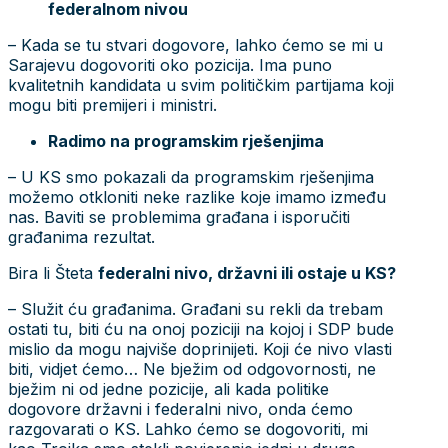
federalnom nivou
– Kada se tu stvari dogovore, lahko ćemo se mi u
Sarajevu dogovoriti oko pozicija. Ima puno
kvalitetnih kandidata u svim političkim partijama koji
mogu biti premijeri i ministri.
Radimo na programskim rješenjima
– U KS smo pokazali da programskim rješenjima
možemo otkloniti neke razlike koje imamo između
nas. Baviti se problemima građana i isporučiti
građanima rezultat.
Bira li Šteta
federalni nivo, državni ili ostaje u KS?
– Služit ću građanima. Građani su rekli da trebam
ostati tu, biti ću na onoj poziciji na kojoj i SDP bude
mislio da mogu najviše doprinijeti. Koji će nivo vlasti
biti, vidjet ćemo… Ne bježim od odgovornosti, ne
bježim ni od jedne pozicije, ali kada politike
dogovore državni i federalni nivo, onda ćemo
razgovarati o KS. Lahko ćemo se dogovoriti, mi