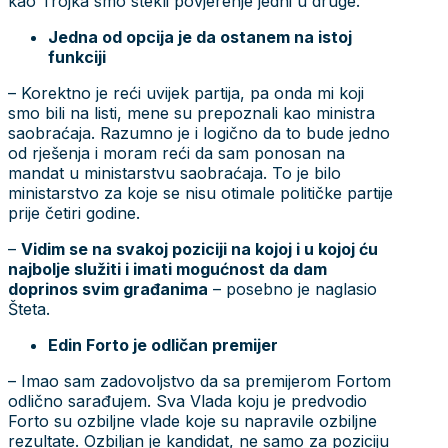
kao Trojka smo stekli povjerenje jedni u druge.
Jedna od opcija je da ostanem na istoj
funkciji
– Korektno je reći uvijek partija, pa onda mi koji
smo bili na listi, mene su prepoznali kao ministra
saobraćaja. Razumno je i logično da to bude jedno
od rješenja i moram reći da sam ponosan na
mandat u ministarstvu saobraćaja. To je bilo
ministarstvo za koje se nisu otimale političke partije
prije četiri godine.
–
Vidim se na svakoj poziciji na kojoj i u kojoj ću
najbolje služiti i imati mogućnost da dam
doprinos svim građanima
– posebno je naglasio
Šteta.
Edin Forto je odličan premijer
– Imao sam zadovoljstvo da sa premijerom Fortom
odlično sarađujem. Sva Vlada koju je predvodio
Forto su ozbiljne vlade koje su napravile ozbiljne
rezultate. Ozbiljan je kandidat, ne samo za poziciju