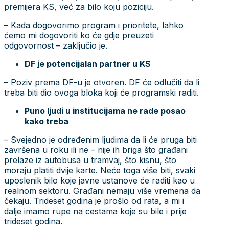
premijera KS, već za bilo koju poziciju.
– Kada dogovorimo program i prioritete, lahko
ćemo mi dogovoriti ko će gdje preuzeti
odgovornost – zaključio je.
DF je potencijalan partner u KS
– Poziv prema DF-u je otvoren. DF će odlučiti da li
treba biti dio ovoga bloka koji će programski raditi.
Puno ljudi u institucijama ne rade posao
kako treba
– Svejedno je određenim ljudima da li će pruga biti
završena u roku ili ne – nije ih briga što građani
prelaze iz autobusa u tramvaj, što kisnu, što
moraju platiti dvije karte. Neće toga više biti, svaki
uposlenik bilo koje javne ustanove će raditi kao u
realnom sektoru. Građani nemaju više vremena da
čekaju. Trideset godina je prošlo od rata, a mi i
dalje imamo rupe na cestama koje su bile i prije
trideset godina.