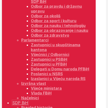
SDP BiH
Odbor za pravdu i državnu
upravu
Odbor za okoliš
Odbor za sport i kulturu
Odbor za nauku i tehnologiju
Odbor za obrazovanje i nauku
Odbor za zdravstvo
Parlamentarci
Zastupnici u skupštinama
kantona
Vijećnici / Odbornici
Zastupnici u PSBiH
Zastupnici u PFBiH
Delegati u Domu naroda PFBiH
Poslanici u NSRS
Izaslanici u Vijeću naroda RS
Izvršna vlast
Vijeće ministara
Vlada FBiH
Načelnici
SDP BiH
Pregled historije