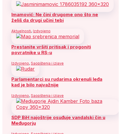
Imamović: Ne čini drugome ono što ne
želiš da drugi učini tebi
Aktuelnosti
,
Izdvojeno
Prestanite vršiti pritisak i progoniti
povratnike u RS-u
Izdvojeno
,
Saopštenja i izjave
Parlamentarci su rudarima okrenuli leđa
kad je bilo najvažnije
Izdvojeno
,
Saopštenja i izjave
SDP BiH najoštrije osuđuje vandalski čin u
Međugorju
Izdvojeno
,
Saopštenja i izjave