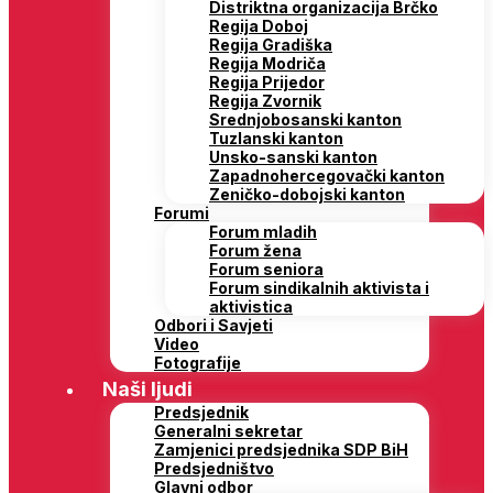
Distriktna organizacija Brčko
Regija Doboj
Regija Gradiška
Regija Modriča
Regija Prijedor
Regija Zvornik
Srednjobosanski kanton
Tuzlanski kanton
Unsko-sanski kanton
Zapadnohercegovački kanton
Zeničko-dobojski kanton
Forumi
Forum mladih
Forum žena
Forum seniora
Forum sindikalnih aktivista i
aktivistica
Odbori i Savjeti
Video
Fotografije
Naši ljudi
Predsjednik
Generalni sekretar
Zamjenici predsjednika SDP BiH
Predsjedništvo
Glavni odbor