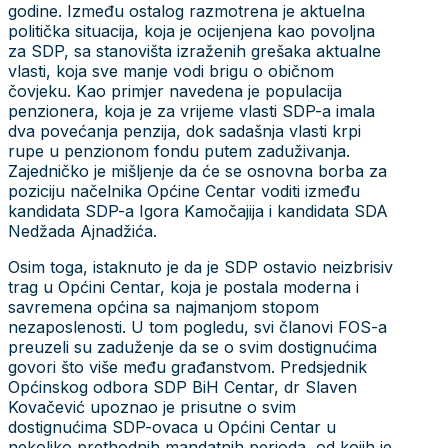
godine. Između ostalog razmotrena je aktuelna
politička situacija, koja je ocijenjena kao povoljna
za SDP, sa stanovišta izraženih grešaka aktualne
vlasti, koja sve manje vodi brigu o običnom
čovjeku. Kao primjer navedena je populacija
penzionera, koja je za vrijeme vlasti SDP-a imala
dva povećanja penzija, dok sadašnja vlasti krpi
rupe u penzionom fondu putem zaduživanja.
Zajedničko je mišljenje da će se osnovna borba za
poziciju načelnika Općine Centar voditi između
kandidata SDP-a Igora Kamočajija i kandidata SDA
Nedžada Ajnadžića.
Osim toga, istaknuto je da je SDP ostavio neizbrisiv
trag u Općini Centar, koja je postala moderna i
savremena općina sa najmanjom stopom
nezaposlenosti. U tom pogledu, svi članovi FOS-a
preuzeli su zaduženje da se o svim dostignućima
govori što više među građanstvom. Predsjednik
Općinskog odbora SDP BiH Centar, dr Slaven
Kovačević upoznao je prisutne o svim
dostignućima SDP-ovaca u Općini Centar u
nekoliko prethodnih mandatnih perioda, od kojih je