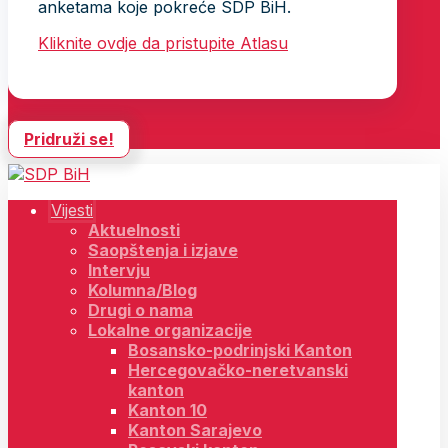
anketama koje pokreće SDP BiH.
Kliknite ovdje da pristupite Atlasu
Pridruži se!
Vijesti
Aktuelnosti
Saopštenja i izjave
Intervju
Kolumna/Blog
Drugi o nama
Lokalne organizacije
Bosansko-podrinjski Kanton
Hercegovačko-neretvanski
kanton
Kanton 10
Kanton Sarajevo