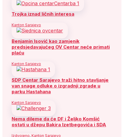
Trojka iznad ličnih interesa
Kanton Sarajevo
Benjamin Isović kao zamjenik
predsjedavajućeg OV Centar neće primati
plaću
Kanton Sarajevo
SDP Centar Sarajevo traži hitno stavljanje
van snage odluke o izgradnji zgrade u
parku Hastahana
Kanton Sarajevo
Nema dileme da će DF i Željko Komšić
ostati u džepu Bakira Izetbegovića i SDA
Izdvojeno
,
Kanton Sarajevo