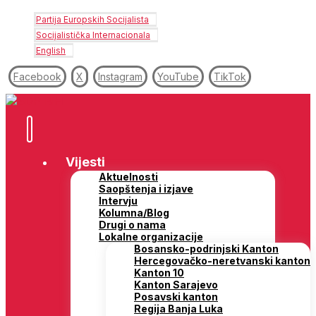
Partija Europskih Socijalista
Socijalistička Internacionala
English
Facebook
X
Instagram
YouTube
TikTok
Vijesti
Aktuelnosti
Saopštenja i izjave
Intervju
Kolumna/Blog
Drugi o nama
Lokalne organizacije
Bosansko-podrinjski Kanton
Hercegovačko-neretvanski kanton
Kanton 10
Kanton Sarajevo
Posavski kanton
Regija Banja Luka