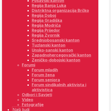
Posavski kanton
Regija Banja Luka
Distriktna organizacija Brčko
Regija Doboj
Regija Gradiška
Regija Modriča
Regija Prijedor
Regija Zvornik
Srednjobosanski kanton
Tuzlanski kanton
Unsko-sanski kanton
Zapadnohercegovački kanton
Zeničko-dobojski kanton
Forumi
Forum mladih
Forum žena
Forum seniora
Forum sindikalnih aktivista i
aktivistica
Odbori i Savjeti
Video
Fotografije
Naši ljudi