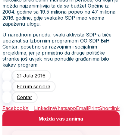
možda najzanimljivija ta da se budžet Općine iz
2004. godine sa 19.5 miliona popeo na 47 miliona
2016. godine, gdje svakako SDP imao veoma
zapaženu ulogu.
U narednom periodu, svaki aktivista SDP-a biće
upoznat sa Izbornim programom OO SDP BiiH
Centar, posebno sa razvojnim i socijalnim
projektima, jer je primjetno da druge političke
stranke još uvijek nisu ponudile građanima bilo
kakav program.
21 Jula 2016
Forum seniora
Centar
Facebook
X
Linkedin
Whatsapp
Email
Print
Shortlink
Možda vas zanima