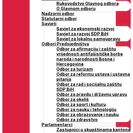
Rukovodstvo Glavnog odbora
O Glavnom odboru
Nadzorni odbor
Statutarni odbor
Savjeti
Savjet za ekonomski razvoj
Savjet za razvoj SDP BiH
Savjet za lokalnu samoupravu
Odbori Predsjedništva
Odbor za afirmaciju i zaštitu
vrijednosti antifašističke borbe
naroda i narodnosti Bosne i
Hercegovine
Odbor za turizam
Odbor za reformu ustava i ustavna
pitanja
Odbor za rad i socijalnu zaštitu
SDP BiH
Odbor za pravdu i državnu upravu
Odbor za okoliš
Odbor za sport i kulturu
Odbor za nauku i tehnologiju
Odbor za obrazovanje i nauku
Odbor za zdravstvo
Parlamentarci
Zastupnici u skupštinama kantona