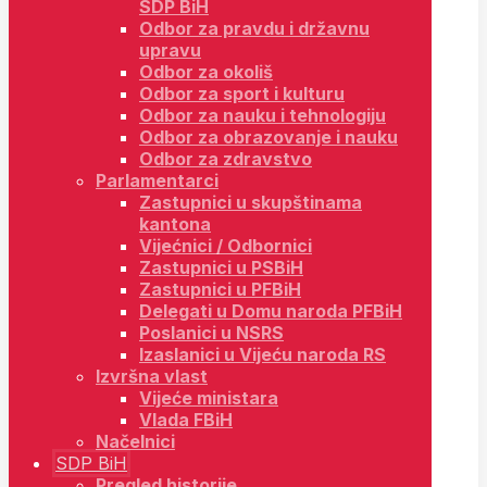
SDP BiH
Odbor za pravdu i državnu
upravu
Odbor za okoliš
Odbor za sport i kulturu
Odbor za nauku i tehnologiju
Odbor za obrazovanje i nauku
Odbor za zdravstvo
Parlamentarci
Zastupnici u skupštinama
kantona
Vijećnici / Odbornici
Zastupnici u PSBiH
Zastupnici u PFBiH
Delegati u Domu naroda PFBiH
Poslanici u NSRS
Izaslanici u Vijeću naroda RS
Izvršna vlast
Vijeće ministara
Vlada FBiH
Načelnici
SDP BiH
Pregled historije