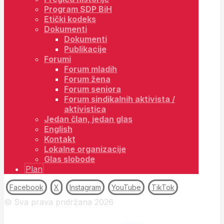
Program SDP BiH
Etički kodeks
Dokumenti
Dokumenti
Publikacije
Forumi
Forum mladih
Forum žena
Forum seniora
Forum sindikalnih aktivista /
aktivistica
Jedan član, jedan glas
English
Kontakt
Lokalne organizacije
Glas slobode
Plan
Facebook
X
Instagram
YouTube
TikTok
© Sva prava pridržana 2026