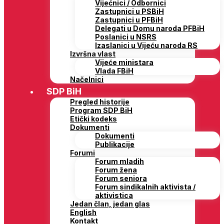
Vijećnici / Odbornici
Zastupnici u PSBiH
Zastupnici u PFBiH
Delegati u Domu naroda PFBiH
Poslanici u NSRS
Izaslanici u Vijeću naroda RS
Izvršna vlast
Vijeće ministara
Vlada FBiH
Načelnici
SDP BiH
Pregled historije
Program SDP BiH
Etički kodeks
Dokumenti
Dokumenti
Publikacije
Forumi
Forum mladih
Forum žena
Forum seniora
Forum sindikalnih aktivista /
aktivistica
Jedan član, jedan glas
English
Kontakt