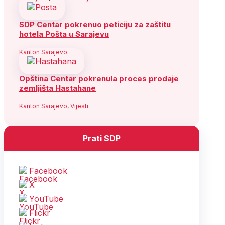
SDP Centar pokrenuo peticiju za zaštitu
hotela Pošta u Sarajevu
Kanton Sarajevo
Opština Centar pokrenula proces prodaje
zemljišta Hastahane
Kanton Sarajevo
,
Vijesti
Prati SDP
Facebook
X
YouTube
Flickr