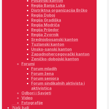
Posavski kanton
Regija Banja Luka
Distriktna organizacija Brčko
Regija Doboj
Regija Gradiška
Regija Modriča
Regija Prijedor
Regija Zvornik
Srednjobosanski kanton
Tuzlanski kanton
Unsko-sanski kanton
Zapadnohercegovački kanton
Zeničko-dobojski kanton
Forumi
Forum mladih
Forum žena
Forum seniora
Forum sindikalnih aktivista i
aktivistica
Odbori i Savjeti
Video
Fotografije
Naši ljudi