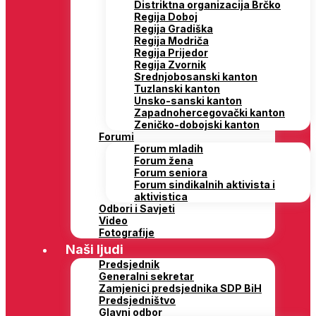
Distriktna organizacija Brčko
Regija Doboj
Regija Gradiška
Regija Modriča
Regija Prijedor
Regija Zvornik
Srednjobosanski kanton
Tuzlanski kanton
Unsko-sanski kanton
Zapadnohercegovački kanton
Zeničko-dobojski kanton
Forumi
Forum mladih
Forum žena
Forum seniora
Forum sindikalnih aktivista i
aktivistica
Odbori i Savjeti
Video
Fotografije
Naši ljudi
Predsjednik
Generalni sekretar
Zamjenici predsjednika SDP BiH
Predsjedništvo
Glavni odbor