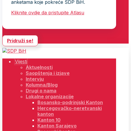
anketama koje pokreće SDP BiH.
Kliknite ovdje da pristupite Atlasu
Pridruži se!
Vijesti
Aktuelnosti
Saopštenja i izjave
Intervju
Kolumna/Blog
Drugi o nama
Lokalne organizacije
Bosansko-podrinjski Kanton
Hercegovačko-neretvanski
kanton
Kanton 10
Kanton Sarajevo