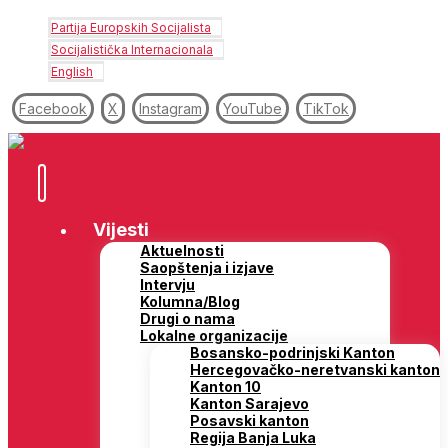
Partija Europskih Socijalista
Socijalistička Internacionala
English
Facebook
X
Instagram
YouTube
TikTok
Vijesti
Aktuelnosti
Saopštenja i izjave
Intervju
Kolumna/Blog
Drugi o nama
Lokalne organizacije
Bosansko-podrinjski Kanton
Hercegovačko-neretvanski kanton
Kanton 10
Kanton Sarajevo
Posavski kanton
Regija Banja Luka