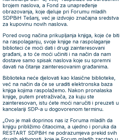
brojem naslova, a Fond za unapređenje
obrazovanja, koje djeluje pri Forumu mladih
SDPBiH Tešanj, već je izdvojio značajna sredstva
za kupovinu novih naslova.
Pored ovog načina prikupljanja knjiga, koje će biti
na raspolaganju, svoje knjige na raspolaganje
biblioteci će moći dati i drugi zainteresovani
građani, a to će moći učiniti i na način da nam
dostave samo spisak naslova koje su spremni
davati na čitanje zainteresovanim građanima.
Biblioteka neće djelovati kao klasične biblioteke,
već na način da će se uraditi elektronska baza
knjiga kojima raspolažemo. Nakon pronalaska
knjige, putem pretraživača, za kuju ste
zainteresovan, istu ćete moći naručiti i preuzeti u
kancelariji SDP-a u dogovorenom terminu.
„Ovo je mali doprinos nas iz Foruma mladih da
knjigu približimo čitaocima, a ujedno i poruka da
RESTART SDPBiH ne podrazumjeva prekid svih
drugih aktivnosti, koje je Forum mladih zacrtao u