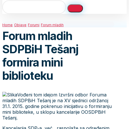
Home
Objave
Forumi
Forum mladih
Forum mladih
SDPBiH Tešanj
formira mini
biblioteku
Vođeni tom idejom Izvršni odbor Foruma
mladih SDPBiH Tešanj je na XV sjednici održanoj
31.1. 2015. godine pokrenuo inicijativu o formiranju
mini biblioteke, u sklopu kancelarije OOSDPBiH
Tešanj.
Kancelarija SDP-a, već, raspolaže sa određenim