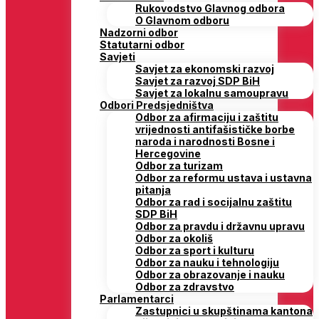
Rukovodstvo Glavnog odbora
O Glavnom odboru
Nadzorni odbor
Statutarni odbor
Savjeti
Savjet za ekonomski razvoj
Savjet za razvoj SDP BiH
Savjet za lokalnu samoupravu
Odbori Predsjedništva
Odbor za afirmaciju i zaštitu
vrijednosti antifašističke borbe
naroda i narodnosti Bosne i
Hercegovine
Odbor za turizam
Odbor za reformu ustava i ustavna
pitanja
Odbor za rad i socijalnu zaštitu
SDP BiH
Odbor za pravdu i državnu upravu
Odbor za okoliš
Odbor za sport i kulturu
Odbor za nauku i tehnologiju
Odbor za obrazovanje i nauku
Odbor za zdravstvo
Parlamentarci
Zastupnici u skupštinama kantona