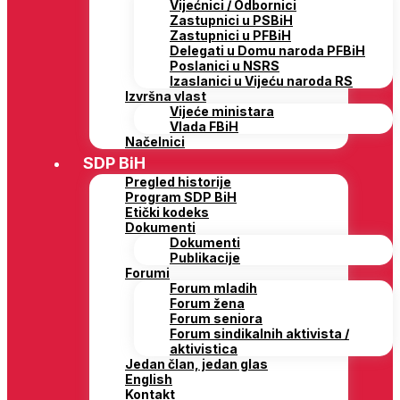
Vijećnici / Odbornici
Zastupnici u PSBiH
Zastupnici u PFBiH
Delegati u Domu naroda PFBiH
Poslanici u NSRS
Izaslanici u Vijeću naroda RS
Izvršna vlast
Vijeće ministara
Vlada FBiH
Načelnici
SDP BiH
Pregled historije
Program SDP BiH
Etički kodeks
Dokumenti
Dokumenti
Publikacije
Forumi
Forum mladih
Forum žena
Forum seniora
Forum sindikalnih aktivista /
aktivistica
Jedan član, jedan glas
English
Kontakt