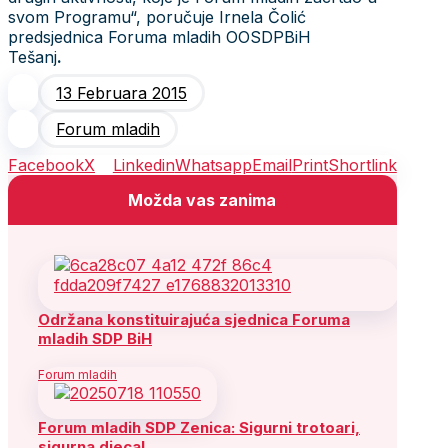
svom Programu“, poručuje Irnela Čolić
predsjednica Foruma mladih OOSDPBiH
Tešanj
.
13 Februara 2015
Forum mladih
Facebook
X
Linkedin
Whatsapp
Email
Print
Shortlink
Možda vas zanima
Održana konstituirajuća sjednica Foruma
mladih SDP BiH
Forum mladih
Forum mladih SDP Zenica: Sigurni trotoari,
sigurna djeca!