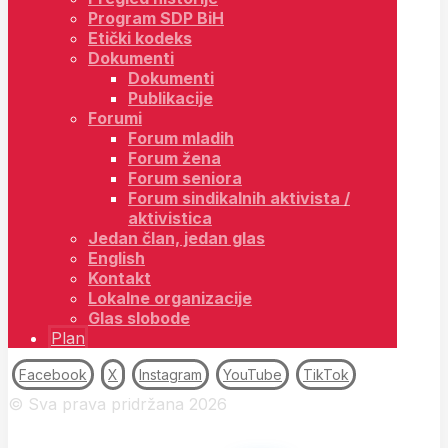
Program SDP BiH
Etički kodeks
Dokumenti
Dokumenti
Publikacije
Forumi
Forum mladih
Forum žena
Forum seniora
Forum sindikalnih aktivista /
aktivistica
Jedan član, jedan glas
English
Kontakt
Lokalne organizacije
Glas slobode
Plan
Facebook
X
Instagram
YouTube
TikTok
© Sva prava pridržana 2026