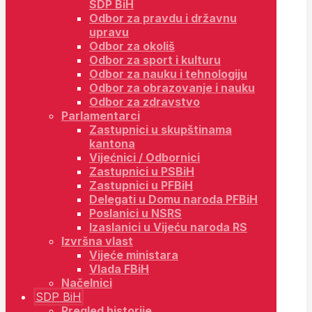
SDP BiH
Odbor za pravdu i državnu
upravu
Odbor za okoliš
Odbor za sport i kulturu
Odbor za nauku i tehnologiju
Odbor za obrazovanje i nauku
Odbor za zdravstvo
Parlamentarci
Zastupnici u skupštinama
kantona
Vijećnici / Odbornici
Zastupnici u PSBiH
Zastupnici u PFBiH
Delegati u Domu naroda PFBiH
Poslanici u NSRS
Izaslanici u Vijeću naroda RS
Izvršna vlast
Vijeće ministara
Vlada FBiH
Načelnici
SDP BiH
Pregled historije