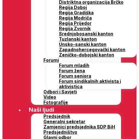
Distriktna organizacija Brčko
Regija Doboj
Regija Gradiška
Regija Modriča
Regija Prijedor
Regija Zvornik
Srednjobosanski kanton
Tuzlanski kanton
Unsko-sanski kanton
Zapadnohercegovački kanton
Zeničko-dobojski kanton
Forumi
Forum mladih
Forum žena
Forum seniora
Forum sindikalnih aktivista i
aktivistica
Odbori i Savjeti
Video
Fotografije
Naši ljudi
Predsjednik
Generalni sekretar
Zamjenici predsjednika SDP BiH
Predsjedništvo
Glavni odbor