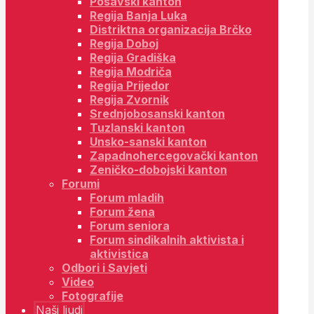
Posavski kanton
Regija Banja Luka
Distriktna organizacija Brčko
Regija Doboj
Regija Gradiška
Regija Modriča
Regija Prijedor
Regija Zvornik
Srednjobosanski kanton
Tuzlanski kanton
Unsko-sanski kanton
Zapadnohercegovački kanton
Zeničko-dobojski kanton
Forumi
Forum mladih
Forum žena
Forum seniora
Forum sindikalnih aktivista i
aktivistica
Odbori i Savjeti
Video
Fotografije
Naši ljudi