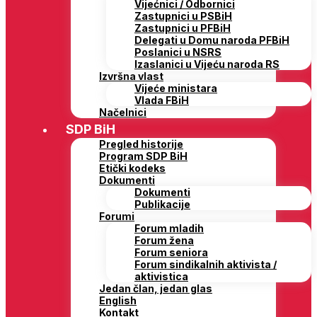
Vijećnici / Odbornici
Zastupnici u PSBiH
Zastupnici u PFBiH
Delegati u Domu naroda PFBiH
Poslanici u NSRS
Izaslanici u Vijeću naroda RS
Izvršna vlast
Vijeće ministara
Vlada FBiH
Načelnici
SDP BiH
Pregled historije
Program SDP BiH
Etički kodeks
Dokumenti
Dokumenti
Publikacije
Forumi
Forum mladih
Forum žena
Forum seniora
Forum sindikalnih aktivista /
aktivistica
Jedan član, jedan glas
English
Kontakt