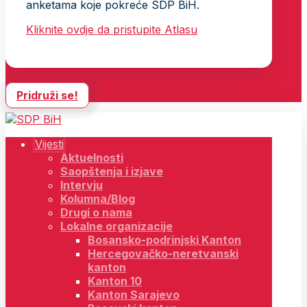
anketama koje pokreće SDP BiH.
Kliknite ovdje da pristupite Atlasu
Pridruži se!
Vijesti
Aktuelnosti
Saopštenja i izjave
Intervju
Kolumna/Blog
Drugi o nama
Lokalne organizacije
Bosansko-podrinjski Kanton
Hercegovačko-neretvanski
kanton
Kanton 10
Kanton Sarajevo