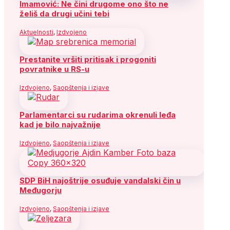
Imamović: Ne čini drugome ono što ne
želiš da drugi učini tebi
Aktuelnosti
,
Izdvojeno
Prestanite vršiti pritisak i progoniti
povratnike u RS-u
Izdvojeno
,
Saopštenja i izjave
Parlamentarci su rudarima okrenuli leđa
kad je bilo najvažnije
Izdvojeno
,
Saopštenja i izjave
SDP BiH najoštrije osuđuje vandalski čin u
Međugorju
Izdvojeno
,
Saopštenja i izjave