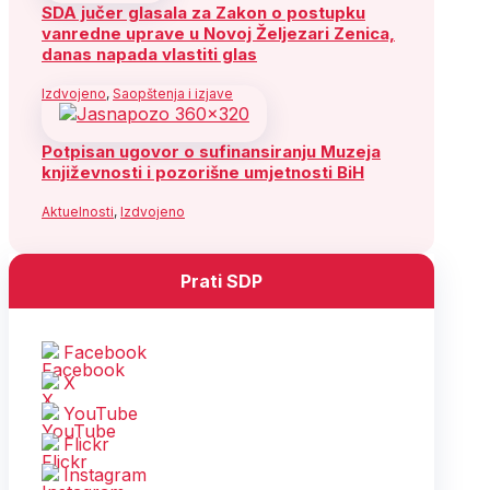
SDA jučer glasala za Zakon o postupku
vanredne uprave u Novoj Željezari Zenica,
danas napada vlastiti glas
Izdvojeno
,
Saopštenja i izjave
Potpisan ugovor o sufinansiranju Muzeja
književnosti i pozorišne umjetnosti BiH
Aktuelnosti
,
Izdvojeno
Prati SDP
Facebook
X
YouTube
Flickr
Instagram