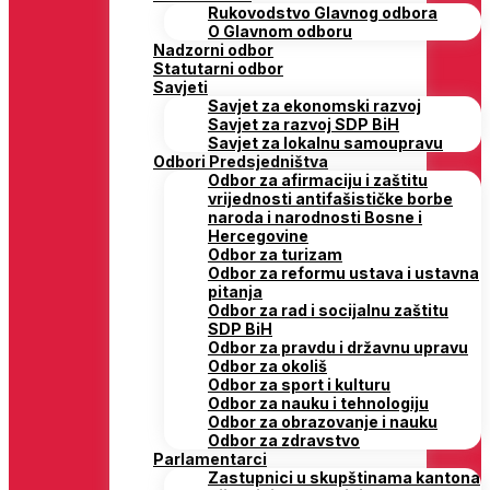
Rukovodstvo Glavnog odbora
O Glavnom odboru
Nadzorni odbor
Statutarni odbor
Savjeti
Savjet za ekonomski razvoj
Savjet za razvoj SDP BiH
Savjet za lokalnu samoupravu
Odbori Predsjedništva
Odbor za afirmaciju i zaštitu
vrijednosti antifašističke borbe
naroda i narodnosti Bosne i
Hercegovine
Odbor za turizam
Odbor za reformu ustava i ustavna
pitanja
Odbor za rad i socijalnu zaštitu
SDP BiH
Odbor za pravdu i državnu upravu
Odbor za okoliš
Odbor za sport i kulturu
Odbor za nauku i tehnologiju
Odbor za obrazovanje i nauku
Odbor za zdravstvo
Parlamentarci
Zastupnici u skupštinama kantona