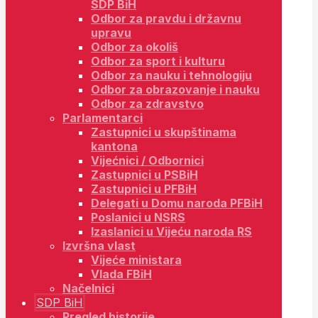
SDP BiH
Odbor za pravdu i državnu
upravu
Odbor za okoliš
Odbor za sport i kulturu
Odbor za nauku i tehnologiju
Odbor za obrazovanje i nauku
Odbor za zdravstvo
Parlamentarci
Zastupnici u skupštinama
kantona
Vijećnici / Odbornici
Zastupnici u PSBiH
Zastupnici u PFBiH
Delegati u Domu naroda PFBiH
Poslanici u NSRS
Izaslanici u Vijeću naroda RS
Izvršna vlast
Vijeće ministara
Vlada FBiH
Načelnici
SDP BiH
Pregled historije