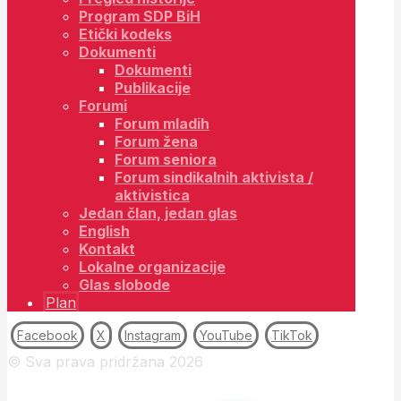
Program SDP BiH
Etički kodeks
Dokumenti
Dokumenti
Publikacije
Forumi
Forum mladih
Forum žena
Forum seniora
Forum sindikalnih aktivista /
aktivistica
Jedan član, jedan glas
English
Kontakt
Lokalne organizacije
Glas slobode
Plan
Facebook
X
Instagram
YouTube
TikTok
© Sva prava pridržana 2026