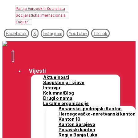
Partija Europskih Socijalista
Socijalistička Internacionala
English
Facebook
X
Instagram
YouTube
TikTok
Vijesti
Aktuelnosti
Saopštenja i izjave
Intervju
Kolumna/Blog
Drugi o nama
Lokalne organizacije
Bosansko-podrinjski Kanton
Hercegovačko-neretvanski kanton
Kanton 10
Kanton Sarajevo
Posavski kanton
Regija Banja Luka