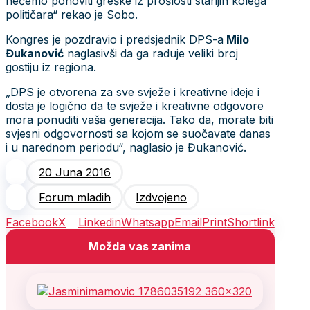
nećemo ponoviti greške iz prošlosti starijih kolega
političara“ rekao je Sobo.
Kongres je pozdravio i predsjednik DPS-a
Milo
Đukanović
naglasivši da ga raduje veliki broj
gostiju iz regiona.
„
DPS je otvorena za sve svježe i kreativne ideje i
dosta je logično da te svježe i kreativne odgovore
mora ponuditi vaša generacija. Tako da, morate biti
svjesni odgovornosti sa kojom se suočavate danas
i u narednom periodu“, naglasio je Đukanović.
20 Juna 2016
Forum mladih
Izdvojeno
Facebook
X
Linkedin
Whatsapp
Email
Print
Shortlink
Možda vas zanima