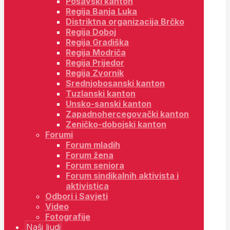
Posavski kanton
Regija Banja Luka
Distriktna organizacija Brčko
Regija Doboj
Regija Gradiška
Regija Modriča
Regija Prijedor
Regija Zvornik
Srednjobosanski kanton
Tuzlanski kanton
Unsko-sanski kanton
Zapadnohercegovački kanton
Zeničko-dobojski kanton
Forumi
Forum mladih
Forum žena
Forum seniora
Forum sindikalnih aktivista i
aktivistica
Odbori i Savjeti
Video
Fotografije
Naši ljudi