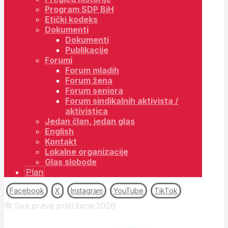
Program SDP BiH
Etički kodeks
Dokumenti
Dokumenti
Publikacije
Forumi
Forum mladih
Forum žena
Forum seniora
Forum sindikalnih aktivista /
aktivistica
Jedan član, jedan glas
English
Kontakt
Lokalne organizacije
Glas slobode
Plan
Facebook
X
Instagram
YouTube
TikTok
© Sva prava pridržana 2026