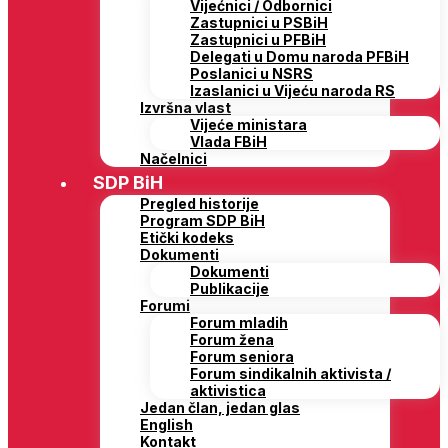
Vijećnici / Odbornici
Zastupnici u PSBiH
Zastupnici u PFBiH
Delegati u Domu naroda PFBiH
Poslanici u NSRS
Izaslanici u Vijeću naroda RS
Izvršna vlast
Vijeće ministara
Vlada FBiH
Načelnici
SDP BiH
Pregled historije
Program SDP BiH
Etički kodeks
Dokumenti
Dokumenti
Publikacije
Forumi
Forum mladih
Forum žena
Forum seniora
Forum sindikalnih aktivista /
aktivistica
Jedan član, jedan glas
English
Kontakt