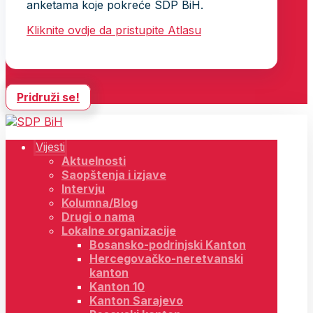
anketama koje pokreće SDP BiH.
Kliknite ovdje da pristupite Atlasu
Pridruži se!
Vijesti
Aktuelnosti
Saopštenja i izjave
Intervju
Kolumna/Blog
Drugi o nama
Lokalne organizacije
Bosansko-podrinjski Kanton
Hercegovačko-neretvanski
kanton
Kanton 10
Kanton Sarajevo