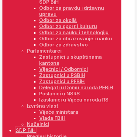
SDP BiH
Odbor za pravdu i državnu
upravu
Odbor za okoliš
Odbor za sport i kulturu
Odbor za nauku i tehnologiju
Odbor za obrazovanje i nauku
Odbor za zdravstvo
Parlamentarci
Zastupnici u skupštinama
kantona
Vijećnici / Odbornici
Zastupnici u PSBiH
Zastupnici u PFBiH
Delegati u Domu naroda PFBiH
Poslanici u NSRS
Izaslanici u Vijeću naroda RS
Izvršna vlast
Vijeće ministara
Vlada FBiH
Načelnici
SDP BiH
Pregled historije