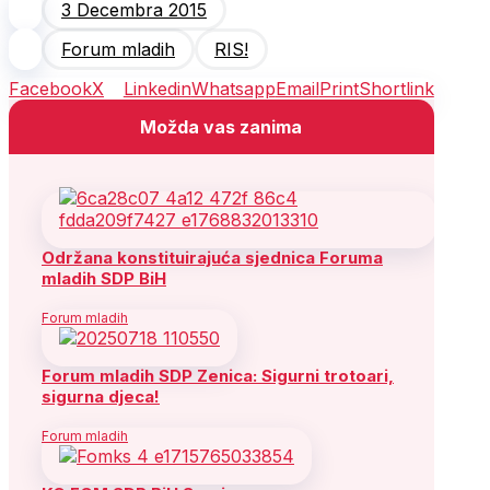
3 Decembra 2015
Forum mladih
RIS!
Facebook
X
Linkedin
Whatsapp
Email
Print
Shortlink
Možda vas zanima
Održana konstituirajuća sjednica Foruma
mladih SDP BiH
Forum mladih
Forum mladih SDP Zenica: Sigurni trotoari,
sigurna djeca!
Forum mladih