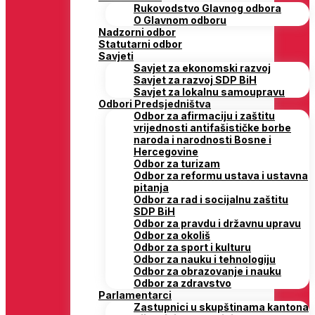
Rukovodstvo Glavnog odbora
O Glavnom odboru
Nadzorni odbor
Statutarni odbor
Savjeti
Savjet za ekonomski razvoj
Savjet za razvoj SDP BiH
Savjet za lokalnu samoupravu
Odbori Predsjedništva
Odbor za afirmaciju i zaštitu
vrijednosti antifašističke borbe
naroda i narodnosti Bosne i
Hercegovine
Odbor za turizam
Odbor za reformu ustava i ustavna
pitanja
Odbor za rad i socijalnu zaštitu
SDP BiH
Odbor za pravdu i državnu upravu
Odbor za okoliš
Odbor za sport i kulturu
Odbor za nauku i tehnologiju
Odbor za obrazovanje i nauku
Odbor za zdravstvo
Parlamentarci
Zastupnici u skupštinama kantona