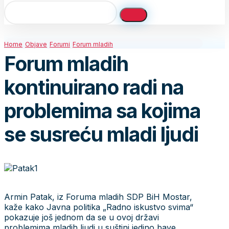
Home
Objave
Forumi
Forum mladih
Forum mladih
kontinuirano radi na
problemima sa kojima
se susreću mladi ljudi
Armin Patak, iz Foruma mladih SDP BiH Mostar,
kaže kako Javna politika „Radno iskustvo svima“
pokazuje još jednom da se u ovoj državi
problemima mladih ljudi u suštini jedino bave