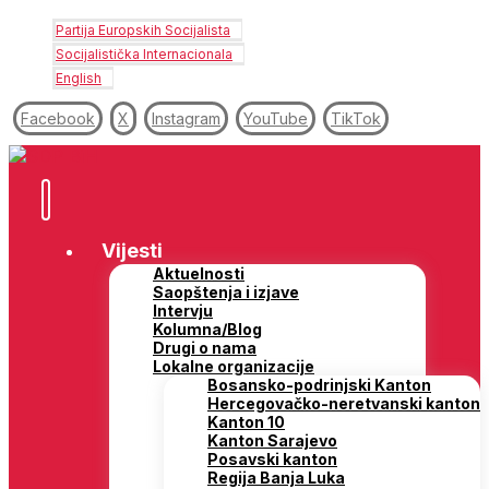
Partija Europskih Socijalista
Socijalistička Internacionala
English
Facebook
X
Instagram
YouTube
TikTok
Vijesti
Aktuelnosti
Saopštenja i izjave
Intervju
Kolumna/Blog
Drugi o nama
Lokalne organizacije
Bosansko-podrinjski Kanton
Hercegovačko-neretvanski kanton
Kanton 10
Kanton Sarajevo
Posavski kanton
Regija Banja Luka