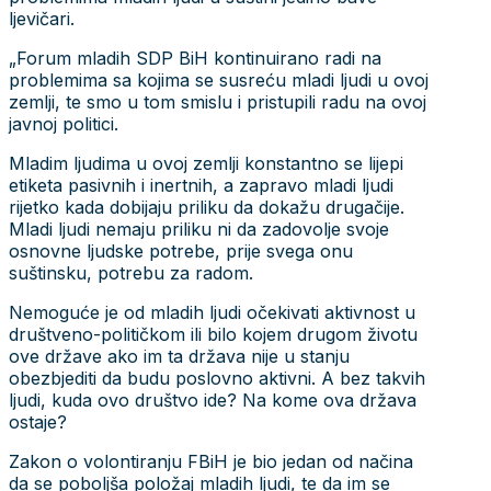
ljevičari.
„Forum mladih SDP BiH kontinuirano radi na
problemima sa kojima se susreću mladi ljudi u ovoj
zemlji, te smo u tom smislu i pristupili radu na ovoj
javnoj politici.
Mladim ljudima u ovoj zemlji konstantno se lijepi
etiketa pasivnih i inertnih, a zapravo mladi ljudi
rijetko kada dobijaju priliku da dokažu drugačije.
Mladi ljudi nemaju priliku ni da zadovolje svoje
osnovne ljudske potrebe, prije svega onu
suštinsku, potrebu za radom.
Nemoguće je od mladih ljudi očekivati aktivnost u
društveno-političkom ili bilo kojem drugom životu
ove države ako im ta država nije u stanju
obezbjediti da budu poslovno aktivni. A bez takvih
ljudi, kuda ovo društvo ide? Na kome ova država
ostaje?
Zakon o volontiranju FBiH je bio jedan od načina
da se poboljša položaj mladih ljudi, te da im se