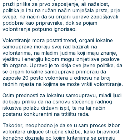
pruži prilika za prvo zaposljenje, ali nažalost,
politika je i tu na ružan način umiješala prste; prije
svega, na način da su organi uprave zapošljavali
podobne kao pripravnike, dok se pojam
volontiranja potpuno ignorisao.
Volontiranje mora postati trend, organi lokalne
samouprave moraju svoj rad bazirati na
volonterima, na mladim ljudima koji imaju znanje,
vještinu i energiju kojom mogu iznijeti sve poslove
tih organa. Upravo je to ideja ove javne politike, da
se organi lokalne samouprave primoraju da
zaposle 20 posto volontera u odnosu na broj
radnih mjesta na kojima se može vršiti volontiranje.
Osim prednosti za lokalnu samoupravu, mladi ljudi
dobijaju priliku da na osnovu stečenog radnog
iskustva polažu državni ispit, te na taj način
postanu konkurentni na tržištu rada.
Također, neophodno je da se u sam proces izbor
volontera uključe stručne službe, kako bi javnost
konačno doznala po kojim kriterijima se primaju