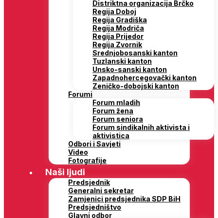
Distriktna organizacija Brčko
Regija Doboj
Regija Gradiška
Regija Modriča
Regija Prijedor
Regija Zvornik
Srednjobosanski kanton
Tuzlanski kanton
Unsko-sanski kanton
Zapadnohercegovački kanton
Zeničko-dobojski kanton
Forumi
Forum mladih
Forum žena
Forum seniora
Forum sindikalnih aktivista i
aktivistica
Odbori i Savjeti
Video
Fotografije
Naši ljudi
Predsjednik
Generalni sekretar
Zamjenici predsjednika SDP BiH
Predsjedništvo
Glavni odbor