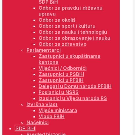
SDP BiH
Odbor za pravdu i državnu
upravu
Odbor za okoliš
Odbor za sport i kulturu
Odbor za nauku i tehnologiju
Odbor za obrazovanje i nauku
Odbor za zdravstvo
Parlamentarci
Zastupnici u skupštinama
kantona
Vijećnici / Odbornici
Zastupnici u PSBiH
Zastupnici u PFBiH
Delegati u Domu naroda PFBiH
Poslanici u NSRS
Izaslanici u Vijeću naroda RS
Izvršna vlast
Vijeće ministara
Vlada FBiH
Načelnici
SDP BiH
Pregled historije