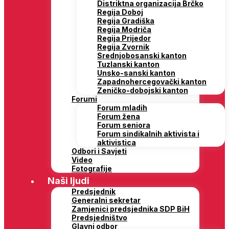
Distriktna organizacija Brčko
Regija Doboj
Regija Gradiška
Regija Modriča
Regija Prijedor
Regija Zvornik
Srednjobosanski kanton
Tuzlanski kanton
Unsko-sanski kanton
Zapadnohercegovački kanton
Zeničko-dobojski kanton
Forumi
Forum mladih
Forum žena
Forum seniora
Forum sindikalnih aktivista i
aktivistica
Odbori i Savjeti
Video
Fotografije
Naši ljudi
Predsjednik
Generalni sekretar
Zamjenici predsjednika SDP BiH
Predsjedništvo
Glavni odbor