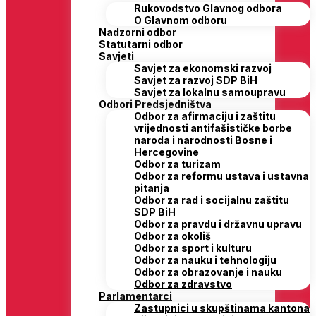
Rukovodstvo Glavnog odbora
O Glavnom odboru
Nadzorni odbor
Statutarni odbor
Savjeti
Savjet za ekonomski razvoj
Savjet za razvoj SDP BiH
Savjet za lokalnu samoupravu
Odbori Predsjedništva
Odbor za afirmaciju i zaštitu
vrijednosti antifašističke borbe
naroda i narodnosti Bosne i
Hercegovine
Odbor za turizam
Odbor za reformu ustava i ustavna
pitanja
Odbor za rad i socijalnu zaštitu
SDP BiH
Odbor za pravdu i državnu upravu
Odbor za okoliš
Odbor za sport i kulturu
Odbor za nauku i tehnologiju
Odbor za obrazovanje i nauku
Odbor za zdravstvo
Parlamentarci
Zastupnici u skupštinama kantona