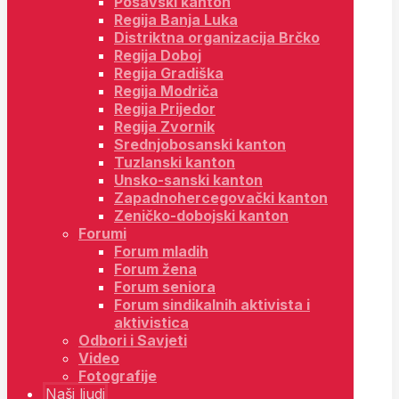
Posavski kanton
Regija Banja Luka
Distriktna organizacija Brčko
Regija Doboj
Regija Gradiška
Regija Modriča
Regija Prijedor
Regija Zvornik
Srednjobosanski kanton
Tuzlanski kanton
Unsko-sanski kanton
Zapadnohercegovački kanton
Zeničko-dobojski kanton
Forumi
Forum mladih
Forum žena
Forum seniora
Forum sindikalnih aktivista i
aktivistica
Odbori i Savjeti
Video
Fotografije
Naši ljudi