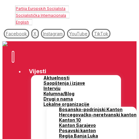
Partija Europskih Socijalista
Socijalistička Internacionala
English
Facebook
X
Instagram
YouTube
TikTok
Vijesti
Aktuelnosti
Saopštenja i izjave
Intervju
Kolumna/Blog
Drugi o nama
Lokalne organizacije
Bosansko-podrinjski Kanton
Hercegovačko-neretvanski kanton
Kanton 10
Kanton Sarajevo
Posavski kanton
Regija Banja Luka