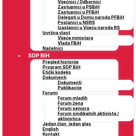
Vijećnici / Odbornici
Zastupnici u PSBiH
Zastupnici u PFBiH
Delegati u Domu naroda PFBiH
Poslanici u NSRS
Izaslanici u Vijeću naroda RS
Izvršna vlast
Vijeće ministara
Vlada FBiH
Načelnici
SDP BiH
Pregled historije
Program SDP BiH
Etički kodeks
Dokumenti
Dokumenti
Publikacije
Forumi
Forum mladih
Forum žena
Forum seniora
Forum sindikalnih aktivista /
aktivistica
Jedan član, jedan glas
English
Kontakt