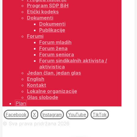
Program SDP BiH
Etički kodeks
Dokumenti
Dokumenti
Publikacije
Forumi
Forum mladih
Forum žena
Forum seniora
Forum sindikalnih aktivista /
aktivistica
Jedan član, jedan glas
English
Kontakt
Lokalne organizacije
Glas slobode
Plan
Facebook
X
Instagram
YouTube
TikTok
© Sva prava pridržana 2026