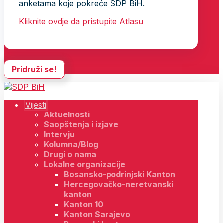
anketama koje pokreće SDP BiH.
Kliknite ovdje da pristupite Atlasu
Pridruži se!
Vijesti
Aktuelnosti
Saopštenja i izjave
Intervju
Kolumna/Blog
Drugi o nama
Lokalne organizacije
Bosansko-podrinjski Kanton
Hercegovačko-neretvanski
kanton
Kanton 10
Kanton Sarajevo