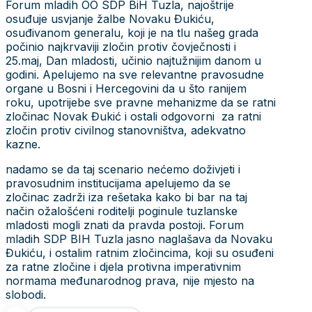
Forum mladih OO SDP BiH Tuzla, najoštrije
osuđuje usvjanje žalbe Novaku Đukiću,
osuđivanom generalu, koji je na tlu našeg grada
počinio najkrvaviji zločin protiv čovječnosti i
25.maj, Dan mladosti, učinio najtužnijim danom u
godini. Apelujemo na sve relevantne pravosudne
organe u Bosni i Hercegovini da u što ranijem
roku, upotrijebe sve pravne mehanizme da se ratni
zločinac Novak Đukić i ostali odgovorni za ratni
zločin protiv civilnog stanovništva, adekvatno
kazne.
nadamo se da taj scenario nećemo doživjeti i
pravosudnim institucijama apelujemo da se
zločinac zadrži iza rešetaka kako bi bar na taj
način ožalošćeni roditelji poginule tuzlanske
mladosti mogli znati da pravda postoji. Forum
mladih SDP BIH Tuzla jasno naglašava da Novaku
Đukiću, i ostalim ratnim zločincima, koji su osuđeni
za ratne zločine i djela protivna imperativnim
normama međunarodnog prava, nije mjesto na
slobodi.