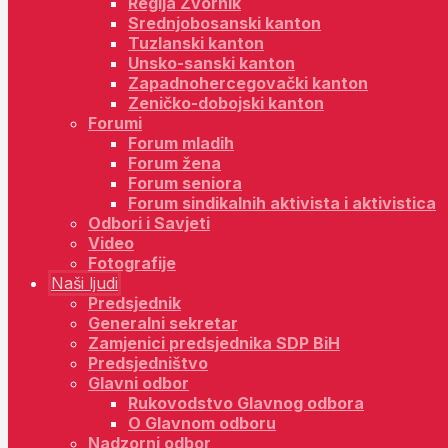
Regija Zvornik
Srednjobosanski kanton
Tuzlanski kanton
Unsko-sanski kanton
Zapadnohercegovački kanton
Zeničko-dobojski kanton
Forumi
Forum mladih
Forum žena
Forum seniora
Forum sindikalnih aktivista i aktivistica
Odbori i Savjeti
Video
Fotografije
Naši ljudi
Predsjednik
Generalni sekretar
Zamjenici predsjednika SDP BiH
Predsjedništvo
Glavni odbor
Rukovodstvo Glavnog odbora
O Glavnom odboru
Nadzorni odbor