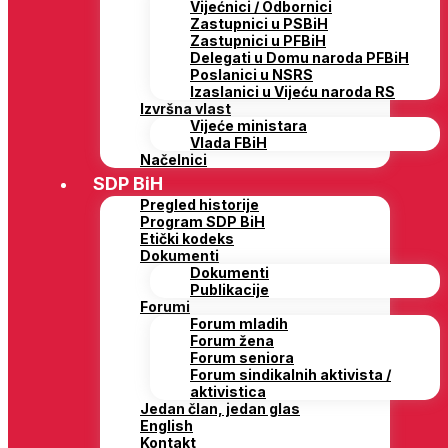
Vijećnici / Odbornici
Zastupnici u PSBiH
Zastupnici u PFBiH
Delegati u Domu naroda PFBiH
Poslanici u NSRS
Izaslanici u Vijeću naroda RS
Izvršna vlast
Vijeće ministara
Vlada FBiH
Načelnici
SDP BiH
Pregled historije
Program SDP BiH
Etički kodeks
Dokumenti
Dokumenti
Publikacije
Forumi
Forum mladih
Forum žena
Forum seniora
Forum sindikalnih aktivista /
aktivistica
Jedan član, jedan glas
English
Kontakt