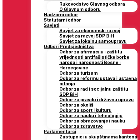
Rukovodstvo Glavnog odbora
O Glavnom odboru
Nadzorni odbor
Statutarni odbor
Savjeti
Savjet za ekonomski razvoj
Savjet za razvoj SDP BiH
Savjet za lokalnu samoupravu
Odbori Predsjedništva
Odbor za afirmaciju i zaštitu
vrijednosti antifašističke borbe
naroda i narodnosti Bosne i
Hercegovine
Odbor za turizam
Odbor za reformu ustava i ustavna
pitanja
Odbor za rad i socijalnu zaštitu
SDP BiH
Odbor za pravdu i državnu upravu
Odbor za okoliš
Odbor za sport i kulturu
Odbor za nauku i tehnologiju
Odbor za obrazovanje i nauku
Odbor za zdravstvo
Parlamentarci
Zastupnici u skupštinama kantona