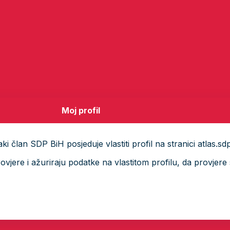
Moj profil
i član SDP BiH posjeduje vlastiti profil na stranici atlas.sd
ere i ažuriraju podatke na vlastitom profilu, da provjere s