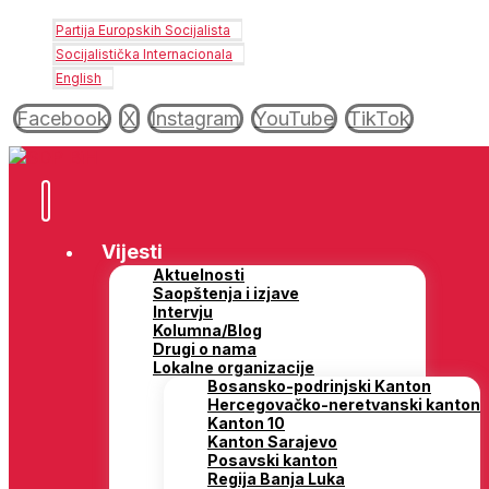
Partija Europskih Socijalista
Socijalistička Internacionala
English
Facebook
X
Instagram
YouTube
TikTok
Vijesti
Aktuelnosti
Saopštenja i izjave
Intervju
Kolumna/Blog
Drugi o nama
Lokalne organizacije
Bosansko-podrinjski Kanton
Hercegovačko-neretvanski kanton
Kanton 10
Kanton Sarajevo
Posavski kanton
Regija Banja Luka