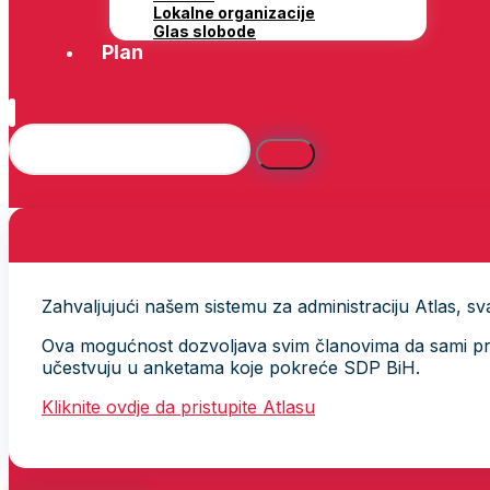
Lokalne organizacije
Glas slobode
Plan
Zahvaljujući našem sistemu za administraciju Atlas, svak
Ova mogućnost dozvoljava svim članovima da sami provj
učestvuju u anketama koje pokreće SDP BiH.
Kliknite ovdje da pristupite Atlasu