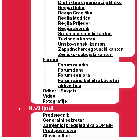
Distriktna organizacija Brčko
Regija Doboj
Regija Gradiška
Regija Modriča
Regija Prijedor
Regija Zvornik
Srednjobosanski kanton
Tuzlanski kanton
Unsko-sanski kanton
Zapadnohercegovački kanton
Zeničko-dobojski kanton
Forumi
Forum mladih
Forum žena
Forum seniora
Forum sindikalnih aktivista i
aktivistica
Odbori i Savjeti
Video
Fotografije
Naši ljudi
Predsjednik
Generalni sekretar
Zamjenici predsjednika SDP BiH
Predsjedništvo
Glavni odbor