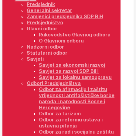
Predsjednik
Generalni sekretar
Zamjenici predsjednika SDP BiH
Predsjedništvo
Glavni odbor
Rukovodstvo Glavnog odbora
O Glavnom odboru
Nadzorni odbor
Statutarni odbor
Savjeti
Savjet za ekonomski razvoj
Savjet za razvoj SDP BiH
Savjet za lokalnu samoupravu
Odbori Predsjedništva
Odbor za afirmaciju i zaštitu
vrijednosti antifašističke borbe
naroda i narodnosti Bosne i
Hercegovine
Odbor za turizam
Odbor za reformu ustava i
ustavna pitanja
Odbor za rad i socijalnu zaštitu