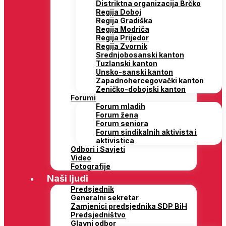
Distriktna organizacija Brčko
Regija Doboj
Regija Gradiška
Regija Modriča
Regija Prijedor
Regija Zvornik
Srednjobosanski kanton
Tuzlanski kanton
Unsko-sanski kanton
Zapadnohercegovački kanton
Zeničko-dobojski kanton
Forumi
Forum mladih
Forum žena
Forum seniora
Forum sindikalnih aktivista i
aktivistica
Odbori i Savjeti
Video
Fotografije
Naši ljudi
Predsjednik
Generalni sekretar
Zamjenici predsjednika SDP BiH
Predsjedništvo
Glavni odbor