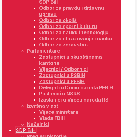
SDP BiH
Odbor za pravdu i državnu
upravu
Odbor za okoliš
Odbor za sport i kulturu
Odbor za nauku i tehnologiju
Odbor za obrazovanje i nauku
Odbor za zdravstvo
Parlamentarci
Zastupnici u skupštinama
kantona
Vijećnici / Odbornici
Zastupnici u PSBiH
Zastupnici u PFBiH
Delegati u Domu naroda PFBiH
Poslanici u NSRS
Izaslanici u Vijeću naroda RS
Izvršna vlast
Vijeće ministara
Vlada FBiH
Načelnici
SDP BiH
Pregled historije