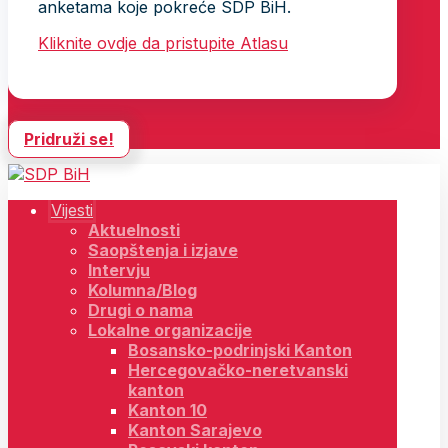
anketama koje pokreće SDP BiH.
Kliknite ovdje da pristupite Atlasu
Pridruži se!
Vijesti
Aktuelnosti
Saopštenja i izjave
Intervju
Kolumna/Blog
Drugi o nama
Lokalne organizacije
Bosansko-podrinjski Kanton
Hercegovačko-neretvanski
kanton
Kanton 10
Kanton Sarajevo