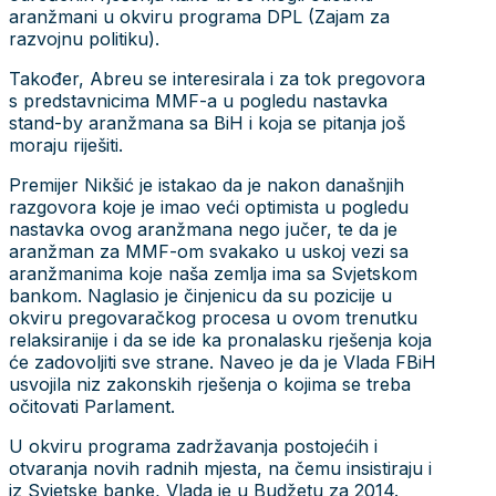
aranžmani u okviru programa DPL (Zajam za
razvojnu politiku).
Također, Abreu se interesirala i za tok pregovora
s predstavnicima MMF-a u pogledu nastavka
stand-by aranžmana sa BiH i koja se pitanja još
moraju riješiti.
Premijer Nikšić je istakao da je nakon današnjih
razgovora koje je imao veći optimista u pogledu
nastavka ovog aranžmana nego jučer, te da je
aranžman za MMF-om svakako u uskoj vezi sa
aranžmanima koje naša zemlja ima sa Svjetskom
bankom. Naglasio je činjenicu da su pozicije u
okviru pregovaračkog procesa u ovom trenutku
relaksiranije i da se ide ka pronalasku rješenja koja
će zadovoljiti sve strane. Naveo je da je Vlada FBiH
usvojila niz zakonskih rješenja o kojima se treba
očitovati Parlament.
U okviru programa zadržavanja postojećih i
otvaranja novih radnih mjesta, na čemu insistiraju i
iz Svjetske banke, Vlada je u Budžetu za 2014.