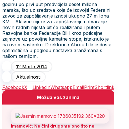
godinu po prvi put predvidjela deset miliona
maraka, što uz sredstva koja će izdvojiti Federalni
zavod za zapošljavanje iznosi ukupno 27 miliona
KM. Aktivne mjere za zapošljavanje i otvaranje
novih radnih mjesta bit će realizirane i putem
Razvojne banke Federacije BiH kroz poticajne
zajmove uz povoljne kamatne stope, istaknuto je
na ovom sastanku. Direktorica Abreu bila je dosta
optimistična u pogledu nastavka aranžmana s
našom zemljom.
12 Marta 2014
Aktuelnosti
Facebook
X
Linkedin
Whatsapp
Email
Print
Shortlink
Možda vas zanima
Imamović: Ne čini drugome ono što ne