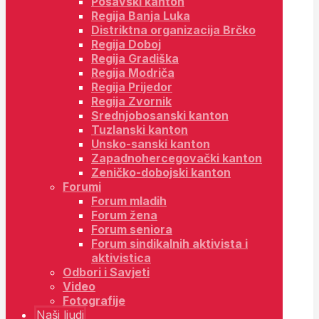
Posavski kanton
Regija Banja Luka
Distriktna organizacija Brčko
Regija Doboj
Regija Gradiška
Regija Modriča
Regija Prijedor
Regija Zvornik
Srednjobosanski kanton
Tuzlanski kanton
Unsko-sanski kanton
Zapadnohercegovački kanton
Zeničko-dobojski kanton
Forumi
Forum mladih
Forum žena
Forum seniora
Forum sindikalnih aktivista i
aktivistica
Odbori i Savjeti
Video
Fotografije
Naši ljudi