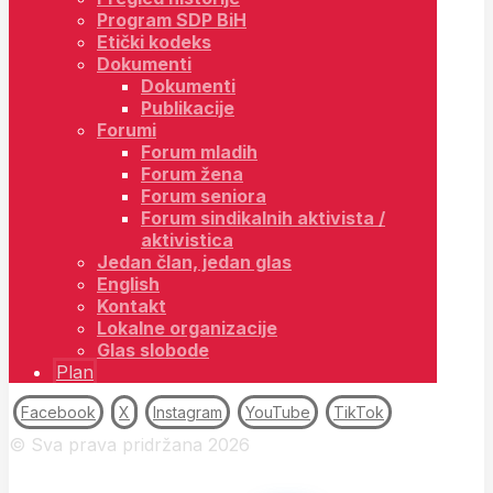
Program SDP BiH
Etički kodeks
Dokumenti
Dokumenti
Publikacije
Forumi
Forum mladih
Forum žena
Forum seniora
Forum sindikalnih aktivista /
aktivistica
Jedan član, jedan glas
English
Kontakt
Lokalne organizacije
Glas slobode
Plan
Facebook
X
Instagram
YouTube
TikTok
© Sva prava pridržana 2026