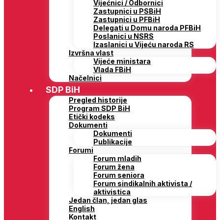
Vijećnici / Odbornici
Zastupnici u PSBiH
Zastupnici u PFBiH
Delegati u Domu naroda PFBiH
Poslanici u NSRS
Izaslanici u Vijeću naroda RS
Izvršna vlast
Vijeće ministara
Vlada FBiH
Načelnici
SDP BiH
Pregled historije
Program SDP BiH
Etički kodeks
Dokumenti
Dokumenti
Publikacije
Forumi
Forum mladih
Forum žena
Forum seniora
Forum sindikalnih aktivista /
aktivistica
Jedan član, jedan glas
English
Kontakt