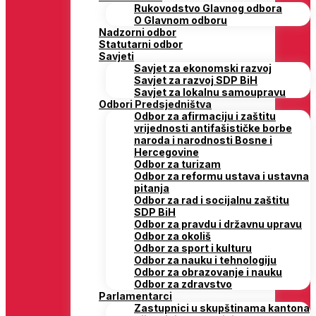
Rukovodstvo Glavnog odbora
O Glavnom odboru
Nadzorni odbor
Statutarni odbor
Savjeti
Savjet za ekonomski razvoj
Savjet za razvoj SDP BiH
Savjet za lokalnu samoupravu
Odbori Predsjedništva
Odbor za afirmaciju i zaštitu
vrijednosti antifašističke borbe
naroda i narodnosti Bosne i
Hercegovine
Odbor za turizam
Odbor za reformu ustava i ustavna
pitanja
Odbor za rad i socijalnu zaštitu
SDP BiH
Odbor za pravdu i državnu upravu
Odbor za okoliš
Odbor za sport i kulturu
Odbor za nauku i tehnologiju
Odbor za obrazovanje i nauku
Odbor za zdravstvo
Parlamentarci
Zastupnici u skupštinama kantona