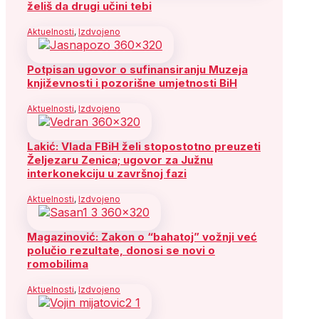
želiš da drugi učini tebi
Aktuelnosti
,
Izdvojeno
Potpisan ugovor o sufinansiranju Muzeja
književnosti i pozorišne umjetnosti BiH
Aktuelnosti
,
Izdvojeno
Lakić: Vlada FBiH želi stopostotno preuzeti
Željezaru Zenica; ugovor za Južnu
interkonekciju u završnoj fazi
Aktuelnosti
,
Izdvojeno
Magazinović: Zakon o “bahatoj” vožnji već
polučio rezultate, donosi se novi o
romobilima
Aktuelnosti
,
Izdvojeno