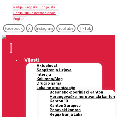
Partija Europskih Socijalista
Socijalistička Internacionala
English
Facebook
X
Instagram
YouTube
TikTok
Vijesti
Aktuelnosti
Saopštenja i izjave
Intervju
Kolumna/Blog
Drugi o nama
Lokalne organizacije
Bosansko-podrinjski Kanton
Hercegovačko-neretvanski kanton
Kanton 10
Kanton Sarajevo
Posavski kanton
Regija Banja Luka