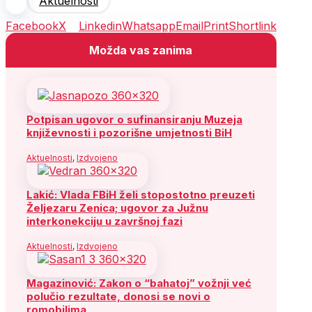
Aktuelnosti
Facebook
X
Linkedin
Whatsapp
Email
Print
Shortlink
Možda vas zanima
Potpisan ugovor o sufinansiranju Muzeja
književnosti i pozorišne umjetnosti BiH
Aktuelnosti
,
Izdvojeno
Lakić: Vlada FBiH želi stopostotno preuzeti
Željezaru Zenica; ugovor za Južnu
interkonekciju u završnoj fazi
Aktuelnosti
,
Izdvojeno
Magazinović: Zakon o “bahatoj” vožnji već
polučio rezultate, donosi se novi o
romobilima