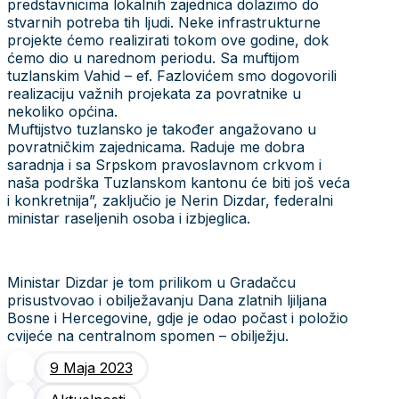
predstavnicima lokalnih zajednica dolazimo do
stvarnih potreba tih ljudi. Neke infrastrukturne
projekte ćemo realizirati tokom ove godine, dok
ćemo dio u narednom periodu. Sa muftijom
tuzlanskim Vahid – ef. Fazlovićem smo dogovorili
realizaciju važnih projekata za povratnike u
nekoliko općina.
Muftijstvo tuzlansko je također angažovano u
povratničkim zajednicama. Raduje me dobra
saradnja i sa Srpskom pravoslavnom crkvom i
naša podrška Tuzlanskom kantonu će biti još veća
i konkretnija”, zaključio je Nerin Dizdar, federalni
ministar raseljenih osoba i izbjeglica.
Ministar Dizdar je tom prilikom u Gradačcu
prisustvovao i obilježavanju Dana zlatnih ljiljana
Bosne i Hercegovine, gdje je odao počast i položio
cvijeće na centralnom spomen – obilježju.
9 Maja 2023