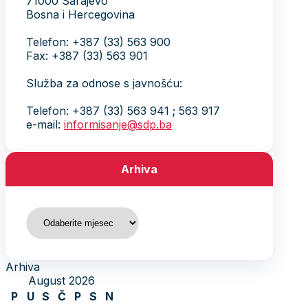
71000 Sarajevo
Bosna i Hercegovina
Telefon: +387 (33) 563 900
Fax: +387 (33) 563 901
Služba za odnose s javnošću:
Telefon: +387 (33) 563 941 ; 563 917
e-mail:
informisanje@sdp.ba
Arhiva
Arhiva
Arhiva
August 2026
P
U
S
Č
P
S
N