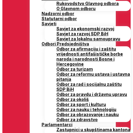
Rukovodstvo Glavnog odbora
O Glavnom odboru
Nadzorni odbor
Statutarni odbor
Savjeti
Savjet za ekonomski razvoj
Savjet za razvoj SDP BiH
Savjet za lokalnu samoupravu
Odbori Predsjedništva
Odbor za afirmaciju i zaštitu
vrijednosti antifašističke borbe
naroda i narodnosti Bosne i
Hercegovine
Odbor za turizam
Odbor za reformu ustava i ustavna
pitanja
Odbor za rad i socijalnu zaštitu
SDP BiH
Odbor za pravdu i državnu upravu
Odbor za okoliš
Odbor za sport i kulturu
Odbor za nauku i tehnologiju
Odbor za obrazovanje i nauku
Odbor za zdravstvo
Parlamentarci
Zastupnici u skupštinama kantona