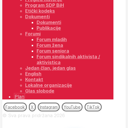
Program SDP BiH
Etički kodeks
Dokumenti
Dokumenti
Publikacije
Forumi
Forum mladih
Forum žena
Forum seniora
Forum sindikalnih aktivista /
aktivistica
Jedan član, jedan glas
English
Kontakt
Lokalne organizacije
Glas slobode
Plan
Facebook
X
Instagram
YouTube
TikTok
© Sva prava pridržana 2026