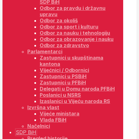
SDP BiH
Odbor za pravdu i državnu
upravu
Odbor za okoliš
Odbor za sport i kulturu
Odbor za nauku i tehnologiju
Odbor za obrazovanje i nauku
Odbor za zdravstvo
Parlamentarci
Zastupnici u skupštinama
kantona
Vijećnici / Odbornici
Zastupnici u PSBiH
Zastupnici u PFBiH
Delegati u Domu naroda PFBiH
Poslanici u NSRS
Izaslanici u Vijeću naroda RS
Izvršna vlast
Vijeće ministara
Vlada FBiH
Načelnici
SDP BiH
Pregled historije