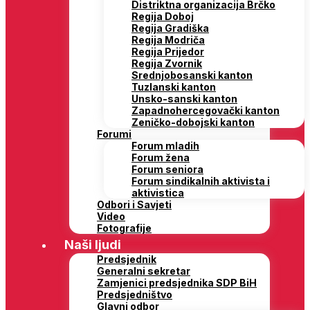
Distriktna organizacija Brčko
Regija Doboj
Regija Gradiška
Regija Modriča
Regija Prijedor
Regija Zvornik
Srednjobosanski kanton
Tuzlanski kanton
Unsko-sanski kanton
Zapadnohercegovački kanton
Zeničko-dobojski kanton
Forumi
Forum mladih
Forum žena
Forum seniora
Forum sindikalnih aktivista i
aktivistica
Odbori i Savjeti
Video
Fotografije
Naši ljudi
Predsjednik
Generalni sekretar
Zamjenici predsjednika SDP BiH
Predsjedništvo
Glavni odbor