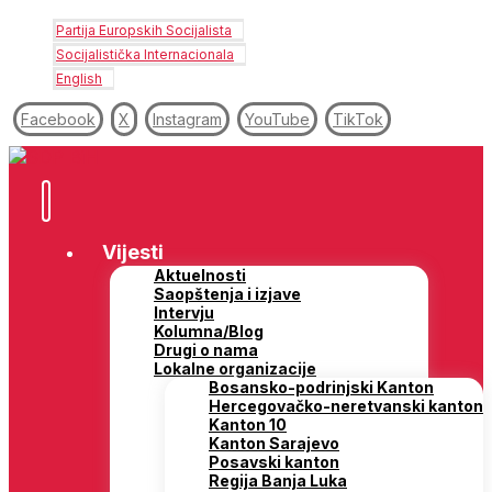
Partija Europskih Socijalista
Socijalistička Internacionala
English
Facebook
X
Instagram
YouTube
TikTok
Vijesti
Aktuelnosti
Saopštenja i izjave
Intervju
Kolumna/Blog
Drugi o nama
Lokalne organizacije
Bosansko-podrinjski Kanton
Hercegovačko-neretvanski kanton
Kanton 10
Kanton Sarajevo
Posavski kanton
Regija Banja Luka