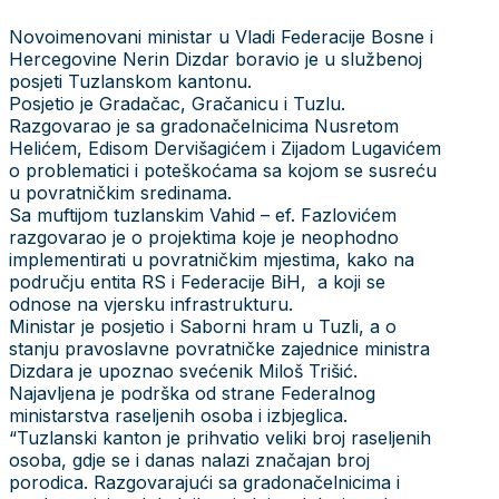
Novoimenovani ministar u Vladi Federacije Bosne i
Hercegovine Nerin Dizdar boravio je u službenoj
posjeti Tuzlanskom kantonu.
Posjetio je Gradačac, Gračanicu i Tuzlu.
Razgovarao je sa gradonačelnicima Nusretom
Helićem, Edisom Dervišagićem i Zijadom Lugavićem
o problematici i poteškoćama sa kojom se susreću
u povratničkim sredinama.
Sa muftijom tuzlanskim Vahid – ef. Fazlovićem
razgovarao je o projektima koje je neophodno
implementirati u povratničkim mjestima, kako na
području entita RS i Federacije BiH, a koji se
odnose na vjersku infrastrukturu.
Ministar je posjetio i Saborni hram u Tuzli, a o
stanju pravoslavne povratničke zajednice ministra
Dizdara je upoznao svećenik Miloš Trišić.
Najavljena je podrška od strane Federalnog
ministarstva raseljenih osoba i izbjeglica.
“Tuzlanski kanton je prihvatio veliki broj raseljenih
osoba, gdje se i danas nalazi značajan broj
porodica. Razgovarajući sa gradonačelnicima i