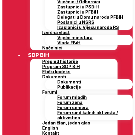
Vijećnici / Odbornici
Zastupnici u PSBiH
Zastupnici u PFBiH
Delegati u Domu naroda PFBiH
Poslanici u NSRS
Izaslanici u Vijeću naroda RS
Izvršna vlast
Vijeće ministara
Vlada FBiH
Načelnici
SDP BiH
Pregled historije
Program SDP BiH
Etički kodeks
Dokumenti
Dokumenti
Publikacije
Forumi
Forum mladih
Forum žena
Forum seniora
Forum sindikalnih aktivista /
aktivistica
Jedan član, jedan glas
English
Kontakt