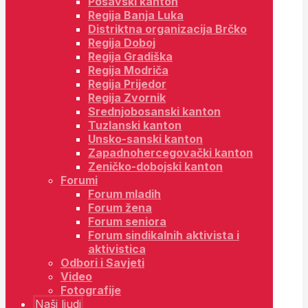
Posavski kanton
Regija Banja Luka
Distriktna organizacija Brčko
Regija Doboj
Regija Gradiška
Regija Modriča
Regija Prijedor
Regija Zvornik
Srednjobosanski kanton
Tuzlanski kanton
Unsko-sanski kanton
Zapadnohercegovački kanton
Zeničko-dobojski kanton
Forumi
Forum mladih
Forum žena
Forum seniora
Forum sindikalnih aktivista i
aktivistica
Odbori i Savjeti
Video
Fotografije
Naši ljudi