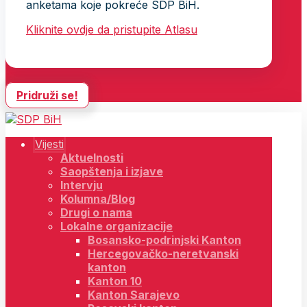
anketama koje pokreće SDP BiH.
Kliknite ovdje da pristupite Atlasu
Pridruži se!
Vijesti
Aktuelnosti
Saopštenja i izjave
Intervju
Kolumna/Blog
Drugi o nama
Lokalne organizacije
Bosansko-podrinjski Kanton
Hercegovačko-neretvanski
kanton
Kanton 10
Kanton Sarajevo