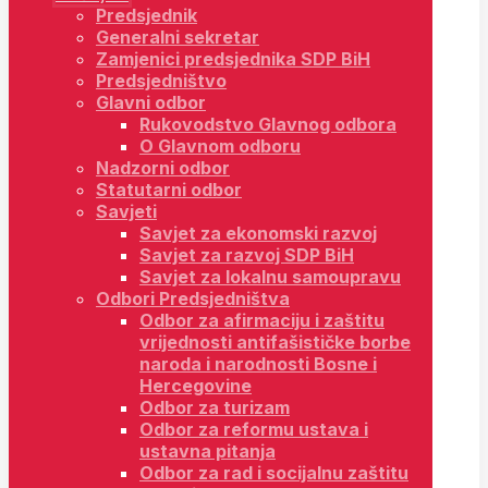
Predsjednik
Generalni sekretar
Zamjenici predsjednika SDP BiH
Predsjedništvo
Glavni odbor
Rukovodstvo Glavnog odbora
O Glavnom odboru
Nadzorni odbor
Statutarni odbor
Savjeti
Savjet za ekonomski razvoj
Savjet za razvoj SDP BiH
Savjet za lokalnu samoupravu
Odbori Predsjedništva
Odbor za afirmaciju i zaštitu
vrijednosti antifašističke borbe
naroda i narodnosti Bosne i
Hercegovine
Odbor za turizam
Odbor za reformu ustava i
ustavna pitanja
Odbor za rad i socijalnu zaštitu