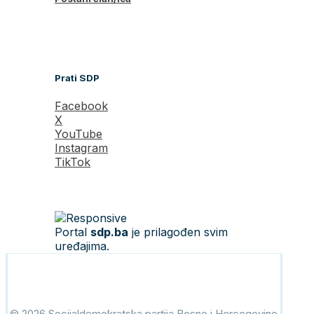
Prati SDP
Facebook
X
YouTube
Instagram
TikTok
Portal
sdp.ba
je prilagođen svim
uređajima.
© 2026 Socijaldemokratska partija Bosne i Hercegovine