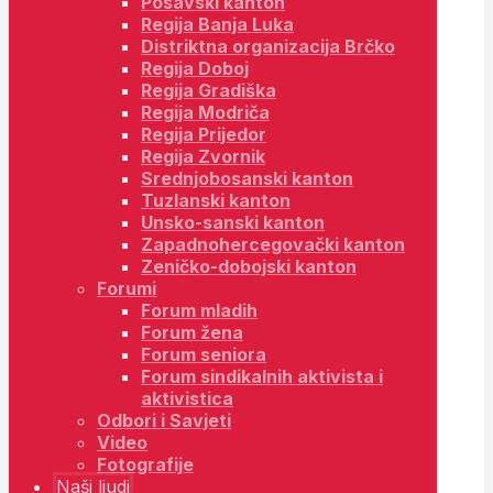
Posavski kanton
Regija Banja Luka
Distriktna organizacija Brčko
Regija Doboj
Regija Gradiška
Regija Modriča
Regija Prijedor
Regija Zvornik
Srednjobosanski kanton
Tuzlanski kanton
Unsko-sanski kanton
Zapadnohercegovački kanton
Zeničko-dobojski kanton
Forumi
Forum mladih
Forum žena
Forum seniora
Forum sindikalnih aktivista i
aktivistica
Odbori i Savjeti
Video
Fotografije
Naši ljudi