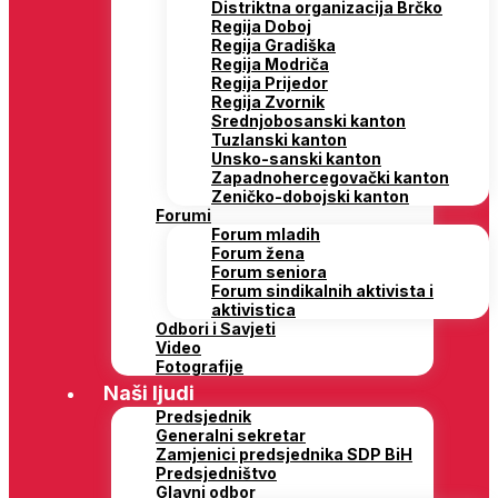
Distriktna organizacija Brčko
Regija Doboj
Regija Gradiška
Regija Modriča
Regija Prijedor
Regija Zvornik
Srednjobosanski kanton
Tuzlanski kanton
Unsko-sanski kanton
Zapadnohercegovački kanton
Zeničko-dobojski kanton
Forumi
Forum mladih
Forum žena
Forum seniora
Forum sindikalnih aktivista i
aktivistica
Odbori i Savjeti
Video
Fotografije
Naši ljudi
Predsjednik
Generalni sekretar
Zamjenici predsjednika SDP BiH
Predsjedništvo
Glavni odbor