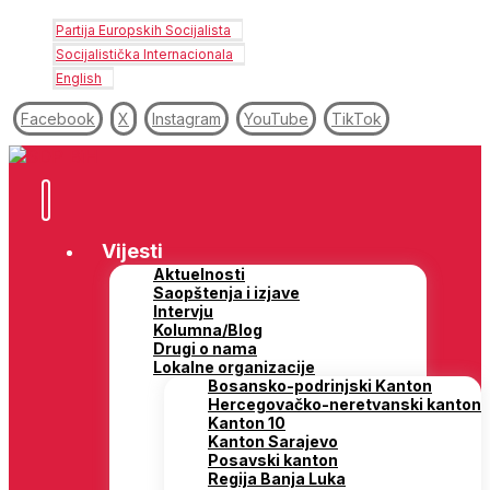
Partija Europskih Socijalista
Socijalistička Internacionala
English
Facebook
X
Instagram
YouTube
TikTok
Vijesti
Aktuelnosti
Saopštenja i izjave
Intervju
Kolumna/Blog
Drugi o nama
Lokalne organizacije
Bosansko-podrinjski Kanton
Hercegovačko-neretvanski kanton
Kanton 10
Kanton Sarajevo
Posavski kanton
Regija Banja Luka