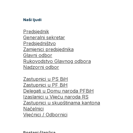
Naši ljudi
Predsjednik
Generalni sekretar
Predsjedništvo
Zamjenici predsjednika
Glavni odbor
Rukovodstvo Glavnog odbora
Nadzorni odbor
Zastupnici u PS BiH
Zastupnici u PF BiH
Delegati u Domu naroda PFBiH
Izaslanici u Vijeću naroda RS
Zastupnici u skupštinama kantona
Načelnici
Vijećnici / Odbornici
Postani član/ica