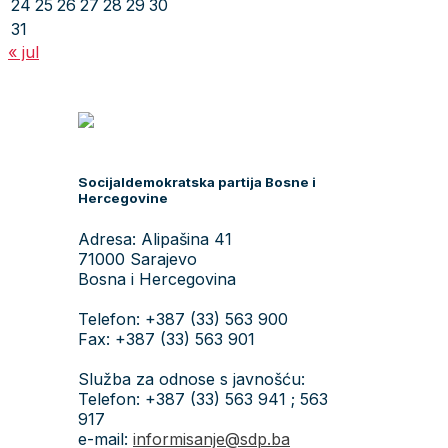
24
25
26
27
28
29
30
31
« jul
Socijaldemokratska partija Bosne i
Hercegovine
Adresa: Alipašina 41
71000 Sarajevo
Bosna i Hercegovina
Telefon: +387 (33) 563 900
Fax: +387 (33) 563 901
Služba za odnose s javnošću:
Telefon: +387 (33) 563 941 ; 563
917
e-mail:
informisanje@sdp.ba