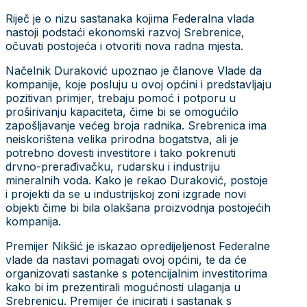
Riječ je o nizu sastanaka kojima Federalna vlada
nastoji podstaći ekonomski razvoj Srebrenice,
očuvati postojeća i otvoriti nova radna mjesta.
Načelnik Duraković upoznao je članove Vlade da
kompanije, koje posluju u ovoj općini i predstavljaju
pozitivan primjer, trebaju pomoć i potporu u
proširivanju kapaciteta, čime bi se omogućilo
zapošljavanje većeg broja radnika. Srebrenica ima
neiskorištena velika prirodna bogatstva, ali je
potrebno dovesti investitore i tako pokrenuti
drvno-prerađivačku, rudarsku i industriju
mineralnih voda. Kako je rekao Duraković, postoje
i projekti da se u industrijskoj zoni izgrade novi
objekti čime bi bila olakšana proizvodnja postojećih
kompanija.
Premijer Nikšić je iskazao opredijeljenost Federalne
vlade da nastavi pomagati ovoj općini, te da će
organizovati sastanke s potencijalnim investitorima
kako bi im prezentirali mogućnosti ulaganja u
Srebrenicu. Premijer će inicirati i sastanak s