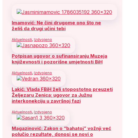
Imamović: Ne čini drugome ono što ne
želiš da drugi učini tebi
Aktuelnosti
,
Izdvojeno
Potpisan ugovor o sufinansiranju Muzeja
književnosti i pozorišne umjetnosti BiH
Aktuelnosti
,
Izdvojeno
Lakić: Vlada FBiH želi stopostotno preuzeti
Željezaru Zenica; ugovor za Južnu
interkonekciju u završnoj fazi
Aktuelnosti
,
Izdvojeno
Magazinović: Zakon o “bahatoj” vožnji već
polučio rezultate, donosi se novi o