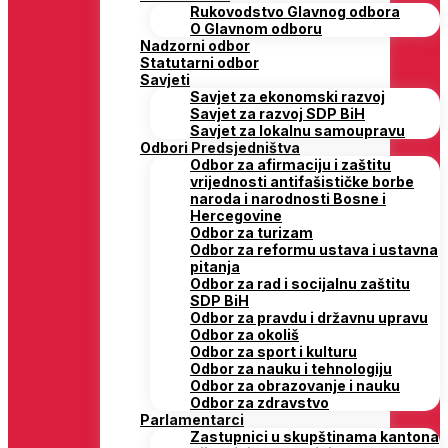
Rukovodstvo Glavnog odbora
O Glavnom odboru
Nadzorni odbor
Statutarni odbor
Savjeti
Savjet za ekonomski razvoj
Savjet za razvoj SDP BiH
Savjet za lokalnu samoupravu
Odbori Predsjedništva
Odbor za afirmaciju i zaštitu
vrijednosti antifašističke borbe
naroda i narodnosti Bosne i
Hercegovine
Odbor za turizam
Odbor za reformu ustava i ustavna
pitanja
Odbor za rad i socijalnu zaštitu
SDP BiH
Odbor za pravdu i državnu upravu
Odbor za okoliš
Odbor za sport i kulturu
Odbor za nauku i tehnologiju
Odbor za obrazovanje i nauku
Odbor za zdravstvo
Parlamentarci
Zastupnici u skupštinama kantona