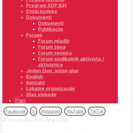
Program SDP BiH
Etički kodeks
Dokumenti
Dokumenti
Publikacije
Forumi
Forum mladih
Forum žena
Forum seniora
Forum sindikalnih aktivista /
aktivistica
Jedan član, jedan glas
English
Kontakt
Lokalne organizacije
Glas slobode
Plan
Facebook
X
Instagram
YouTube
TikTok
© Sva prava pridržana 2026