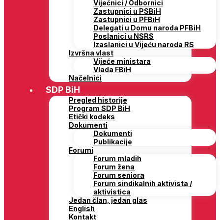
Vijećnici / Odbornici
Zastupnici u PSBiH
Zastupnici u PFBiH
Delegati u Domu naroda PFBiH
Poslanici u NSRS
Izaslanici u Vijeću naroda RS
Izvršna vlast
Vijeće ministara
Vlada FBiH
Načelnici
SDP BiH
Pregled historije
Program SDP BiH
Etički kodeks
Dokumenti
Dokumenti
Publikacije
Forumi
Forum mladih
Forum žena
Forum seniora
Forum sindikalnih aktivista /
aktivistica
Jedan član, jedan glas
English
Kontakt