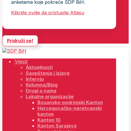
anketama koje pokreće SDP BiH.
Kliknite ovdje da pristupite Atlasu
Pridruži se!
Vijesti
Aktuelnosti
Saopštenja i izjave
Intervju
Kolumna/Blog
Drugi o nama
Lokalne organizacije
Bosansko-podrinjski Kanton
Hercegovačko-neretvanski
kanton
Kanton 10
Kanton Sarajevo