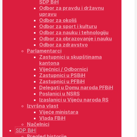
SDP BiH
Odbor za pravdu i državnu
upravu
Odbor za okoliš
Odbor za sport i kulturu
Odbor za nauku i tehnologiju
Odbor za obrazovanje i nauku
Odbor za zdravstvo
Parlamentarci
Zastupnici u skupštinama
kantona
Vijećnici / Odbornici
Zastupnici u PSBiH
Zastupnici u PFBiH
Delegati u Domu naroda PFBiH
Poslanici u NSRS
Izaslanici u Vijeću naroda RS
Izvršna vlast
Vijeće ministara
Vlada FBiH
Načelnici
SDP BiH
Pregled historije