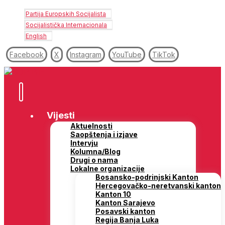
Partija Europskih Socijalista
Socijalistička Internacionala
English
Facebook
X
Instagram
YouTube
TikTok
Vijesti
Aktuelnosti
Saopštenja i izjave
Intervju
Kolumna/Blog
Drugi o nama
Lokalne organizacije
Bosansko-podrinjski Kanton
Hercegovačko-neretvanski kanton
Kanton 10
Kanton Sarajevo
Posavski kanton
Regija Banja Luka