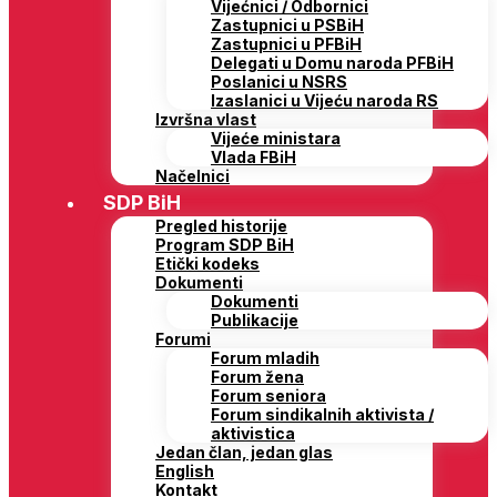
Vijećnici / Odbornici
Zastupnici u PSBiH
Zastupnici u PFBiH
Delegati u Domu naroda PFBiH
Poslanici u NSRS
Izaslanici u Vijeću naroda RS
Izvršna vlast
Vijeće ministara
Vlada FBiH
Načelnici
SDP BiH
Pregled historije
Program SDP BiH
Etički kodeks
Dokumenti
Dokumenti
Publikacije
Forumi
Forum mladih
Forum žena
Forum seniora
Forum sindikalnih aktivista /
aktivistica
Jedan član, jedan glas
English
Kontakt