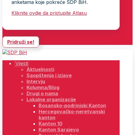
anketama koje pokreće SDP BiH.
Kliknite ovdje da pristupite Atlasu
Pridruži se!
Vijesti
Aktuelnosti
Saopštenja i izjave
Intervju
Kolumna/Blog
Drugi o nama
Lokalne organizacije
Bosansko-podrinjski Kanton
Hercegovačko-neretvanski
kanton
Kanton 10
Kanton Sarajevo