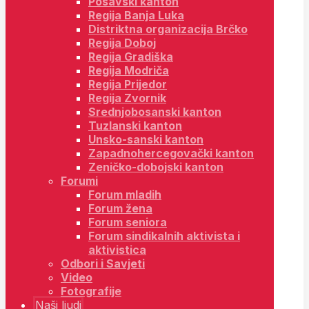
Posavski kanton
Regija Banja Luka
Distriktna organizacija Brčko
Regija Doboj
Regija Gradiška
Regija Modriča
Regija Prijedor
Regija Zvornik
Srednjobosanski kanton
Tuzlanski kanton
Unsko-sanski kanton
Zapadnohercegovački kanton
Zeničko-dobojski kanton
Forumi
Forum mladih
Forum žena
Forum seniora
Forum sindikalnih aktivista i
aktivistica
Odbori i Savjeti
Video
Fotografije
Naši ljudi