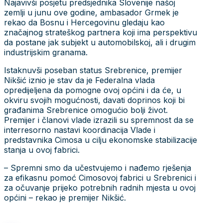
Najavivši posjetu predsjednika Slovenije našoj
zemlji u junu ove godine, ambasador Grmek je
rekao da Bosnu i Hercegovinu gledaju kao
značajnog strateškog partnera koji ima perspektivu
da postane jak subjekt u automobilskoj, ali i drugim
industrijskim granama.
Istaknuvši poseban status Srebrenice, premijer
Nikšić iznio je stav da je Federalna vlada
opredijeljena da pomogne ovoj općini i da će, u
okviru svojih mogućnosti, davati doprinos koji bi
građanima Srebrenice omogućio bolji život.
Premijer i članovi vlade izrazili su spremnost da se
interresorno nastavi koordinacija Vlade i
predstavnika Cimosa u cilju ekonomske stabilizacije
stanja u ovoj fabrici.
– Spremni smo da učestvujemo i nađemo rješenja
za efikasnu pomoć Cimosovoj fabrici u Srebrenici i
za očuvanje prijeko potrebnih radnih mjesta u ovoj
općini – rekao je premijer Nikšić.