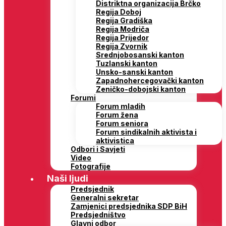
Distriktna organizacija Brčko
Regija Doboj
Regija Gradiška
Regija Modriča
Regija Prijedor
Regija Zvornik
Srednjobosanski kanton
Tuzlanski kanton
Unsko-sanski kanton
Zapadnohercegovački kanton
Zeničko-dobojski kanton
Forumi
Forum mladih
Forum žena
Forum seniora
Forum sindikalnih aktivista i
aktivistica
Odbori i Savjeti
Video
Fotografije
Naši ljudi
Predsjednik
Generalni sekretar
Zamjenici predsjednika SDP BiH
Predsjedništvo
Glavni odbor