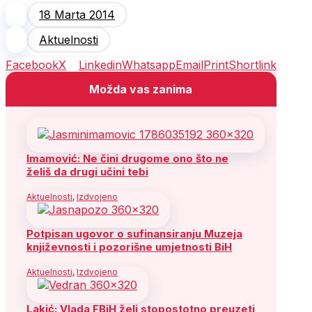
18 Marta 2014
Aktuelnosti
Facebook
X
Linkedin
Whatsapp
Email
Print
Shortlink
Možda vas zanima
Imamović: Ne čini drugome ono što ne
želiš da drugi učini tebi
Aktuelnosti
,
Izdvojeno
Potpisan ugovor o sufinansiranju Muzeja
književnosti i pozorišne umjetnosti BiH
Aktuelnosti
,
Izdvojeno
Lakić: Vlada FBiH želi stopostotno preuzeti