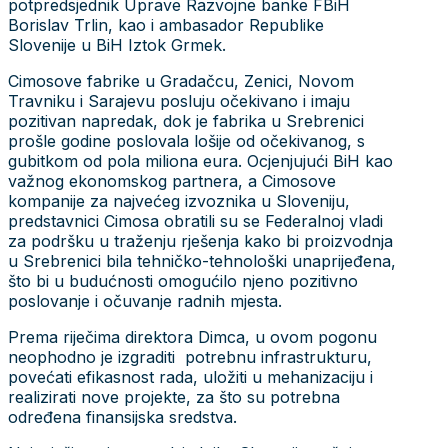
potpredsjednik Uprave Razvojne banke FBiH
Borislav Trlin, kao i ambasador Republike
Slovenije u BiH Iztok Grmek.
Cimosove fabrike u Gradačcu, Zenici, Novom
Travniku i Sarajevu posluju očekivano i imaju
pozitivan napredak, dok je fabrika u Srebrenici
prošle godine poslovala lošije od očekivanog, s
gubitkom od pola miliona eura. Ocjenjujući BiH kao
važnog ekonomskog partnera, a Cimosove
kompanije za najvećeg izvoznika u Sloveniju,
predstavnici Cimosa obratili su se Federalnoj vladi
za podršku u traženju rješenja kako bi proizvodnja
u Srebrenici bila tehničko-tehnološki unaprijeđena,
što bi u budućnosti omogućilo njeno pozitivno
poslovanje i očuvanje radnih mjesta.
Prema riječima direktora Dimca, u ovom pogonu
neophodno je izgraditi potrebnu infrastrukturu,
povećati efikasnost rada, uložiti u mehanizaciju i
realizirati nove projekte, za što su potrebna
određena finansijska sredstva.