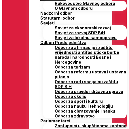
Rukovodstvo Glavnog odbora
O Glavnom odboru
Nadzorni odbor
Statutarni odbor
Savjeti
Savjet za ekonomski razvoj
Savjet za razvoj SDP BiH
Savjet za lokalnu samoupravu
Odbori Predsjedništva
Odbor za afirmaciju i zaštitu
vrijednosti antifašističke borbe
naroda i narodnosti Bosne i
Hercegovine
Odbor za turizam
Odbor za reformu ustava i ustavna
pitanja
Odbor za rad i socijalnu zaštitu
SDP BiH
Odbor za pravdu i državnu upravu
Odbor za okoliš
Odbor za sport i kulturu
Odbor za nauku i tehnologiju
Odbor za obrazovanje i nauku
Odbor za zdravstvo
Parlamentarci
Zastupnici u skupštinama kantona