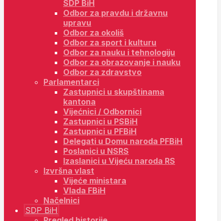
SDP BiH
Odbor za pravdu i državnu
upravu
Odbor za okoliš
Odbor za sport i kulturu
Odbor za nauku i tehnologiju
Odbor za obrazovanje i nauku
Odbor za zdravstvo
Parlamentarci
Zastupnici u skupštinama
kantona
Vijećnici / Odbornici
Zastupnici u PSBiH
Zastupnici u PFBiH
Delegati u Domu naroda PFBiH
Poslanici u NSRS
Izaslanici u Vijeću naroda RS
Izvršna vlast
Vijeće ministara
Vlada FBiH
Načelnici
SDP BiH
Pregled historije