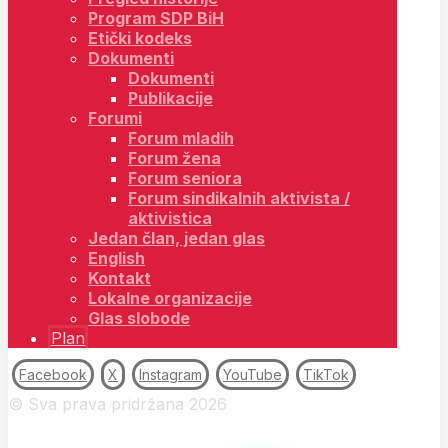
Program SDP BiH
Etički kodeks
Dokumenti
Dokumenti
Publikacije
Forumi
Forum mladih
Forum žena
Forum seniora
Forum sindikalnih aktivista /
aktivistica
Jedan član, jedan glas
English
Kontakt
Lokalne organizacije
Glas slobode
Plan
Facebook
X
Instagram
YouTube
TikTok
© Sva prava pridržana 2026