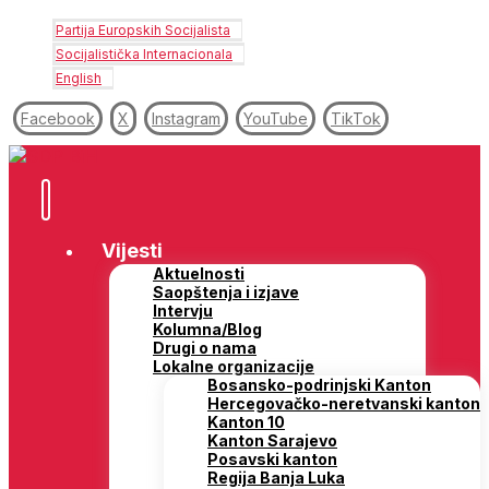
Partija Europskih Socijalista
Socijalistička Internacionala
English
Facebook
X
Instagram
YouTube
TikTok
Vijesti
Aktuelnosti
Saopštenja i izjave
Intervju
Kolumna/Blog
Drugi o nama
Lokalne organizacije
Bosansko-podrinjski Kanton
Hercegovačko-neretvanski kanton
Kanton 10
Kanton Sarajevo
Posavski kanton
Regija Banja Luka