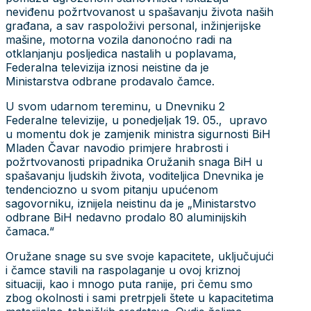
neviđenu požrtvovanost u spašavanju života naših
građana, a sav raspoloživi personal, inžinjerijske
mašine, motorna vozila danonoćno radi na
otklanjanju posljedica nastalih u poplavama,
Federalna televizija iznosi neistine da je
Ministarstva odbrane prodavalo čamce.
U svom udarnom tereminu, u Dnevniku 2
Federalne televizije, u ponedjeljak 19. 05., upravo
u momentu dok je zamjenik ministra sigurnosti BiH
Mladen Čavar navodio primjere hrabrosti i
požrtvovanosti pripadnika Oružanih snaga BiH u
spašavanju ljudskih života, voditeljica Dnevnika je
tendenciozno u svom pitanju upućenom
sagovorniku, iznijela neistinu da je „Ministarstvo
odbrane BiH nedavno prodalo 80 aluminijskih
čamaca.“
Oružane snage su sve svoje kapacitete, uključujući
i čamce stavili na raspolaganje u ovoj kriznoj
situaciji, kao i mnogo puta ranije, pri čemu smo
zbog okolnosti i sami pretrpjeli štete u kapacitetima