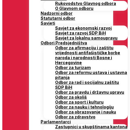
Rukovodstvo Glavnog odbora
O Glavnom odboru
Nadzorni odbor
Statutarni odbor
Savjeti
Savjet za ekonomski razvoj
Savjet za razvoj SDP BiH
Savjet za lokalnu samoupravu
Odbori Predsjedništva
Odbor za afirmaciju i zaštitu
vrijednosti antifašističke borbe
naroda i narodnosti Bosne i
Hercegovine
Odbor za turizam
Odbor za reformu ustava i ustavna
pitanja
Odbor za rad i socijalnu zaštitu
SDP BiH
Odbor za pravdu i državnu upravu
Odbor za okoliš
Odbor za sport i kulturu
Odbor za nauku i tehnologiju
Odbor za obrazovanje i nauku
Odbor za zdravstvo
Parlamentarci
Zastupnici u skupštinama kantona