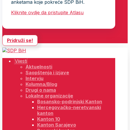
anketama koje pokreće SDP BiH.
Kliknite ovdje da pristupite Atlasu
Pridruži se!
Vijesti
Aktuelnosti
Saopštenja i izjave
Intervju
Kolumna/Blog
Drugi o nama
Lokalne organizacije
Bosansko-podrinjski Kanton
Hercegovačko-neretvanski
kanton
Kanton 10
Kanton Sarajevo