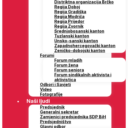
Distriktna organizacija Brčko
Regija Doboj
Regija Gradiška
Regija Modriča
Regija Prijedor
Regija Zvornik
Srednjobosanski kanton
Tuzlanski kanton
Unsko-sanski kanton
Zapadnohercegovački kanton
Zeničko-dobojski kanton
Forumi
Forum mladih
Forum žena
Forum seniora
Forum sindikalnih aktivista i
aktivistica
Odbori i Savjeti
Video
Fotografije
Naši ljudi
Predsjednik
Generalni sekretar
Zamjenici predsjednika SDP BiH
Predsjedništvo
Glavni odbor