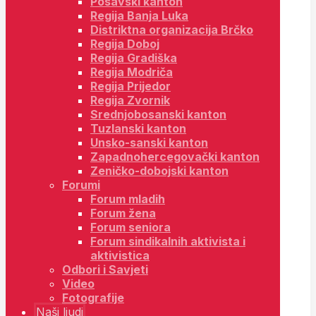
Posavski kanton
Regija Banja Luka
Distriktna organizacija Brčko
Regija Doboj
Regija Gradiška
Regija Modriča
Regija Prijedor
Regija Zvornik
Srednjobosanski kanton
Tuzlanski kanton
Unsko-sanski kanton
Zapadnohercegovački kanton
Zeničko-dobojski kanton
Forumi
Forum mladih
Forum žena
Forum seniora
Forum sindikalnih aktivista i
aktivistica
Odbori i Savjeti
Video
Fotografije
Naši ljudi