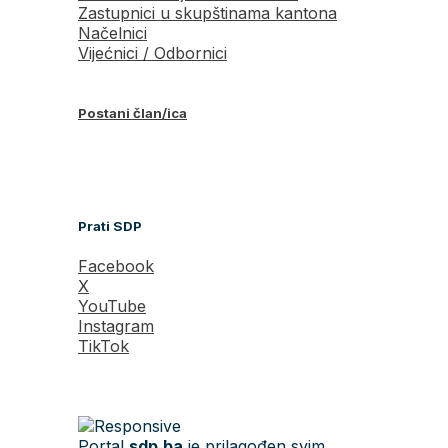
Zastupnici u skupštinama kantona
Načelnici
Vijećnici / Odbornici
Postani član/ica
Prati SDP
Facebook
X
YouTube
Instagram
TikTok
Portal
sdp.ba
je prilagođen svim