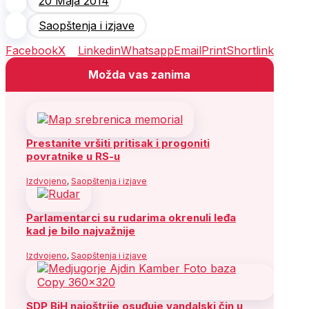
20 Maja 2014
Saopštenja i izjave
Facebook
X
Linkedin
Whatsapp
Email
Print
Shortlink
Možda vas zanima
Prestanite vršiti pritisak i progoniti
povratnike u RS-u
Izdvojeno
,
Saopštenja i izjave
Parlamentarci su rudarima okrenuli leđa
kad je bilo najvažnije
Izdvojeno
,
Saopštenja i izjave
SDP BiH najoštrije osuđuje vandalski čin u