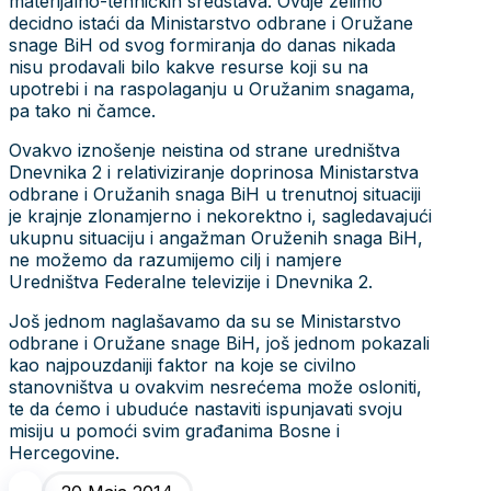
materijalno-tehničkih sredstava. Ovdje želimo
decidno istaći da Ministarstvo odbrane i Oružane
snage BiH od svog formiranja do danas nikada
nisu prodavali bilo kakve resurse koji su na
upotrebi i na raspolaganju u Oružanim snagama,
pa tako ni čamce.
Ovakvo iznošenje neistina od strane uredništva
Dnevnika 2 i relativiziranje doprinosa Ministarstva
odbrane i Oružanih snaga BiH u trenutnoj situaciji
je krajnje zlonamjerno i nekorektno i, sagledavajući
ukupnu situaciju i angažman Oruženih snaga BiH,
ne možemo da razumijemo cilj i namjere
Uredništva Federalne televizije i Dnevnika 2.
Još jednom naglašavamo da su se Ministarstvo
odbrane i Oružane snage BiH, još jednom pokazali
kao najpouzdaniji faktor na koje se civilno
stanovništva u ovakvim nesrećema može osloniti,
te da ćemo i ubuduće nastaviti ispunjavati svoju
misiju u pomoći svim građanima Bosne i
Hercegovin