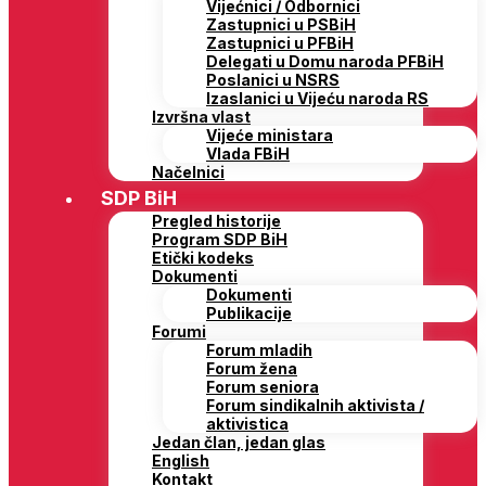
Vijećnici / Odbornici
Zastupnici u PSBiH
Zastupnici u PFBiH
Delegati u Domu naroda PFBiH
Poslanici u NSRS
Izaslanici u Vijeću naroda RS
Izvršna vlast
Vijeće ministara
Vlada FBiH
Načelnici
SDP BiH
Pregled historije
Program SDP BiH
Etički kodeks
Dokumenti
Dokumenti
Publikacije
Forumi
Forum mladih
Forum žena
Forum seniora
Forum sindikalnih aktivista /
aktivistica
Jedan član, jedan glas
English
Kontakt