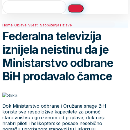
Home
Objave
Vijesti
Saopštenja i izjave
Federalna televizija
iznijela neistinu da je
Ministarstvo odbrane
BiH prodavalo čamce
Dok Ministarstvo odbrane i Oružane snage BiH
koriste sve raspoložive kapacitete za pomoć
stanovništvu ugroženom od poplava, dok naši
hrabri piloti i helikopterske posade nesebično
pomažu ugroženom stanovništu i iskazuju