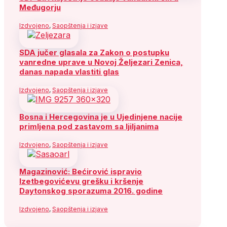
Međugorju
Izdvojeno
,
Saopštenja i izjave
SDA jučer glasala za Zakon o postupku
vanredne uprave u Novoj Željezari Zenica,
danas napada vlastiti glas
Izdvojeno
,
Saopštenja i izjave
Bosna i Hercegovina je u Ujedinjene nacije
primljena pod zastavom sa ljiljanima
Izdvojeno
,
Saopštenja i izjave
Magazinović: Bećirović ispravio
Izetbegovićevu grešku i kršenje
Daytonskog sporazuma 2016. godine
Izdvojeno
,
Saopštenja i izjave