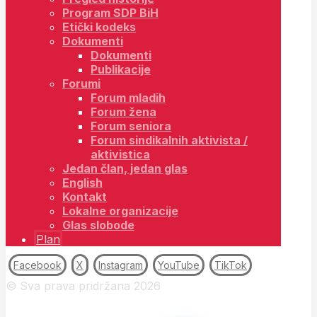
Program SDP BiH
Etički kodeks
Dokumenti
Dokumenti
Publikacije
Forumi
Forum mladih
Forum žena
Forum seniora
Forum sindikalnih aktivista /
aktivistica
Jedan član, jedan glas
English
Kontakt
Lokalne organizacije
Glas slobode
Plan
Facebook
X
Instagram
YouTube
TikTok
© Sva prava pridržana 2026