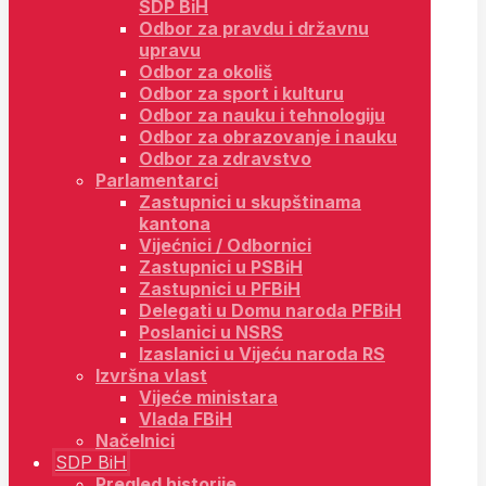
SDP BiH
Odbor za pravdu i državnu
upravu
Odbor za okoliš
Odbor za sport i kulturu
Odbor za nauku i tehnologiju
Odbor za obrazovanje i nauku
Odbor za zdravstvo
Parlamentarci
Zastupnici u skupštinama
kantona
Vijećnici / Odbornici
Zastupnici u PSBiH
Zastupnici u PFBiH
Delegati u Domu naroda PFBiH
Poslanici u NSRS
Izaslanici u Vijeću naroda RS
Izvršna vlast
Vijeće ministara
Vlada FBiH
Načelnici
SDP BiH
Pregled historije