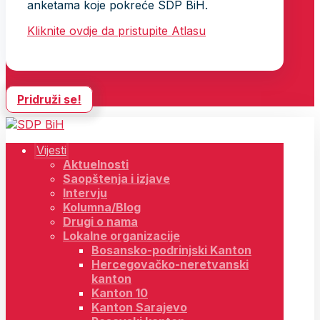
anketama koje pokreće SDP BiH.
Kliknite ovdje da pristupite Atlasu
Pridruži se!
Vijesti
Aktuelnosti
Saopštenja i izjave
Intervju
Kolumna/Blog
Drugi o nama
Lokalne organizacije
Bosansko-podrinjski Kanton
Hercegovačko-neretvanski
kanton
Kanton 10
Kanton Sarajevo