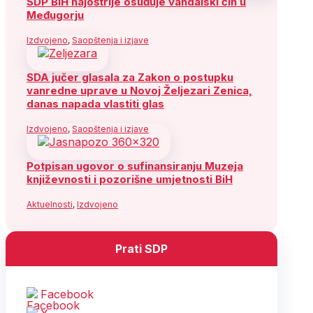
SDP BiH najoštrije osuđuje vandalski čin u
Međugorju
Izdvojeno
,
Saopštenja i izjave
SDA jučer glasala za Zakon o postupku
vanredne uprave u Novoj Željezari Zenica,
danas napada vlastiti glas
Izdvojeno
,
Saopštenja i izjave
Potpisan ugovor o sufinansiranju Muzeja
književnosti i pozorišne umjetnosti BiH
Aktuelnosti
,
Izdvojeno
Prati SDP
Facebook