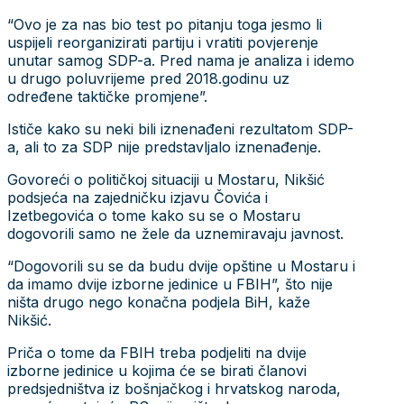
“Ovo je za nas bio test po pitanju toga jesmo li
uspijeli reorganizirati partiju i vratiti povjerenje
unutar samog SDP-a. Pred nama je analiza i idemo
u drugo poluvrijeme pred 2018.godinu uz
određene taktičke promjene”.
Ističe kako su neki bili iznenađeni rezultatom SDP-
a, ali to za SDP nije predstavljalo iznenađenje.
Govoreći o političkoj situaciji u Mostaru, Nikšić
podsjeća na zajedničku izjavu Čovića i
Izetbegovića o tome kako su se o Mostaru
dogovorili samo ne žele da uznemiravaju javnost.
“Dogovorili su se da budu dvije opštine u Mostaru i
da imamo dvije izborne jedinice u FBIH”, što nije
ništa drugo nego konačna podjela BiH, kaže
Nikšić.
Priča o tome da FBIH treba podjeliti na dvije
izborne jedinice u kojima će se birati članovi
predsjedništva iz bošnjačkog i hrvatskog naroda,