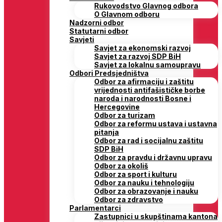
Rukovodstvo Glavnog odbora
O Glavnom odboru
Nadzorni odbor
Statutarni odbor
Savjeti
Savjet za ekonomski razvoj
Savjet za razvoj SDP BiH
Savjet za lokalnu samoupravu
Odbori Predsjedništva
Odbor za afirmaciju i zaštitu
vrijednosti antifašističke borbe
naroda i narodnosti Bosne i
Hercegovine
Odbor za turizam
Odbor za reformu ustava i ustavna
pitanja
Odbor za rad i socijalnu zaštitu
SDP BiH
Odbor za pravdu i državnu upravu
Odbor za okoliš
Odbor za sport i kulturu
Odbor za nauku i tehnologiju
Odbor za obrazovanje i nauku
Odbor za zdravstvo
Parlamentarci
Zastupnici u skupštinama kantona