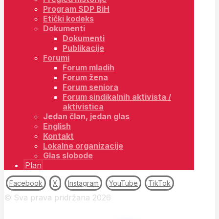
Program SDP BiH
Etički kodeks
Dokumenti
Dokumenti
Publikacije
Forumi
Forum mladih
Forum žena
Forum seniora
Forum sindikalnih aktivista /
aktivistica
Jedan član, jedan glas
English
Kontakt
Lokalne organizacije
Glas slobode
Plan
Facebook
X
Instagram
YouTube
TikTok
© Sva prava pridržana 2026