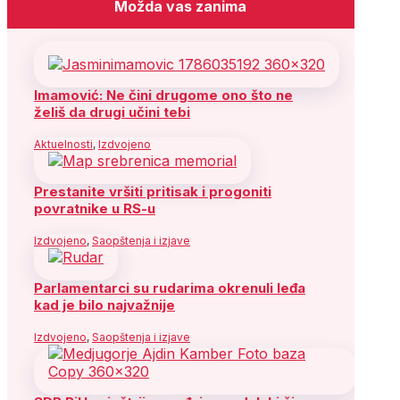
Možda vas zanima
Imamović: Ne čini drugome ono što ne
želiš da drugi učini tebi
Aktuelnosti
,
Izdvojeno
Prestanite vršiti pritisak i progoniti
povratnike u RS-u
Izdvojeno
,
Saopštenja i izjave
Parlamentarci su rudarima okrenuli leđa
kad je bilo najvažnije
Izdvojeno
,
Saopštenja i izjave