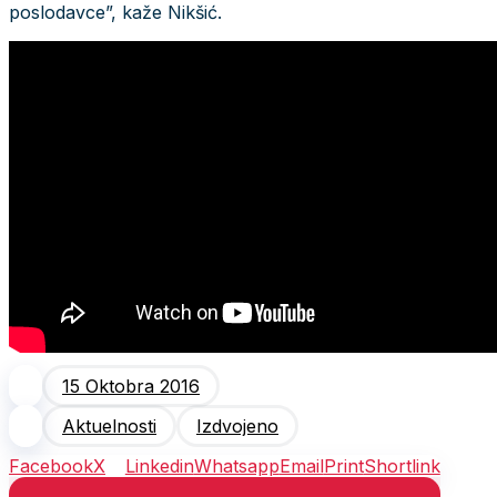
poslodavce”, kaže Nikšić.
15 Oktobra 2016
Aktuelnosti
Izdvojeno
Facebook
X
Linkedin
Whatsapp
Email
Print
Shortlink