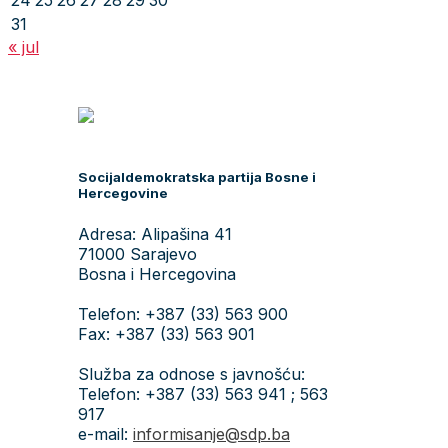
24
25
26
27
28
29
30
31
« jul
Socijaldemokratska partija Bosne i
Hercegovine
Adresa: Alipašina 41
71000 Sarajevo
Bosna i Hercegovina
Telefon: +387 (33) 563 900
Fax: +387 (33) 563 901
Služba za odnose s javnošću:
Telefon: +387 (33) 563 941 ; 563
917
e-mail:
informisanje@sdp.ba