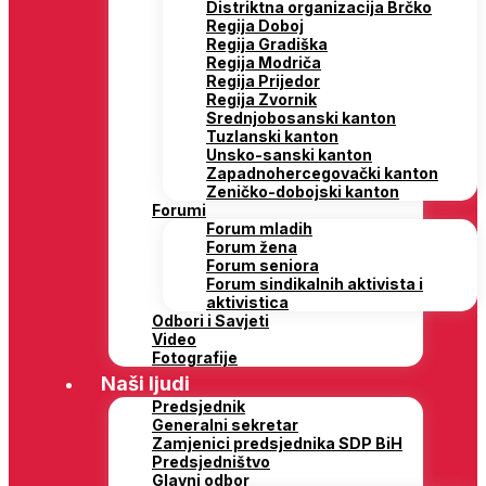
Distriktna organizacija Brčko
Regija Doboj
Regija Gradiška
Regija Modriča
Regija Prijedor
Regija Zvornik
Srednjobosanski kanton
Tuzlanski kanton
Unsko-sanski kanton
Zapadnohercegovački kanton
Zeničko-dobojski kanton
Forumi
Forum mladih
Forum žena
Forum seniora
Forum sindikalnih aktivista i
aktivistica
Odbori i Savjeti
Video
Fotografije
Naši ljudi
Predsjednik
Generalni sekretar
Zamjenici predsjednika SDP BiH
Predsjedništvo
Glavni odbor