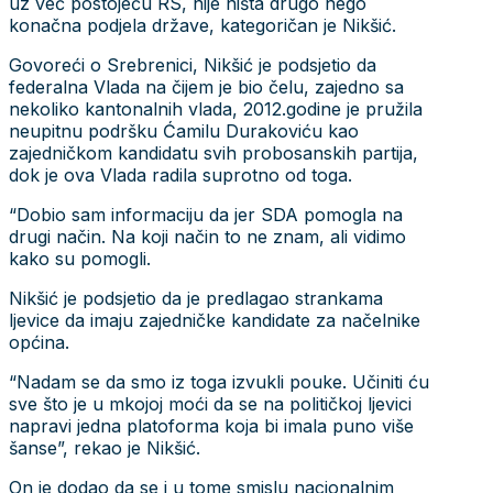
uz već postojeću RS, nije ništa drugo nego
konačna podjela države, kategoričan je Nikšić.
Govoreći o Srebrenici, Nikšić je podsjetio da
federalna Vlada na čijem je bio čelu, zajedno sa
nekoliko kantonalnih vlada, 2012.godine je pružila
neupitnu podršku Ćamilu Durakoviću kao
zajedničkom kandidatu svih probosanskih partija,
dok je ova Vlada radila suprotno od toga.
“Dobio sam informaciju da jer SDA pomogla na
drugi način. Na koji način to ne znam, ali vidimo
kako su pomogli.
Nikšić je podsjetio da je predlagao strankama
ljevice da imaju zajedničke kandidate za načelnike
općina.
“Nadam se da smo iz toga izvukli pouke. Učiniti ću
sve što je u mkojoj moći da se na političkoj ljevici
napravi jedna platoforma koja bi imala puno više
šanse”, rekao je Nikšić.
On je dodao da se i u tome smislu nacionalnim