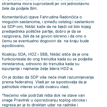
strankama mora suprostaviti jer oni jednostavno
žele da podjele BiH.
Komentarišući izjave Fahrudina Radončića o
mogućim sastancima, i između ostalog i sastankom
sa SDP-om, Nikšić kaže da ne biježi od bilo kojeg
predsjednika političke partije, dobro je da se
razgovara, želi da se govori iskreno i da ono o
čemu se eventualno dogovori da na kraju bude
ispoštovano.
Koaliciju SDA, HDZ i SBB, Nikšić ističe da je ona
funkcionisala do ong trenutka kada su se podjelila
ministarstva, odnosno do trenutka kada su
ispunjenje i najmanje želje lidera HDZ-a.
On je dodao da SDP više neće imati razumnjevanja
prema federalnoj Vladi jer se ispostovalja da je
patriotiski interes srušiti ovakvu vlast.
“Nećemo više podržati ništa dok ne stave van
snage Pravilnik u oporezivanju toplog obroka i
regresa jer je to direktan udar na radnike i