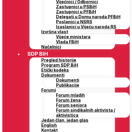
Vijećnici / Odbornici
Zastupnici u PSBiH
Zastupnici u PFBiH
Delegati u Domu naroda PFBiH
Poslanici u NSRS
Izaslanici u Vijeću naroda RS
Izvršna vlast
Vijeće ministara
Vlada FBiH
Načelnici
SDP BiH
Pregled historije
Program SDP BiH
Etički kodeks
Dokumenti
Dokumenti
Publikacije
Forumi
Forum mladih
Forum žena
Forum seniora
Forum sindikalnih aktivista /
aktivistica
Jedan član, jedan glas
English
Kontakt