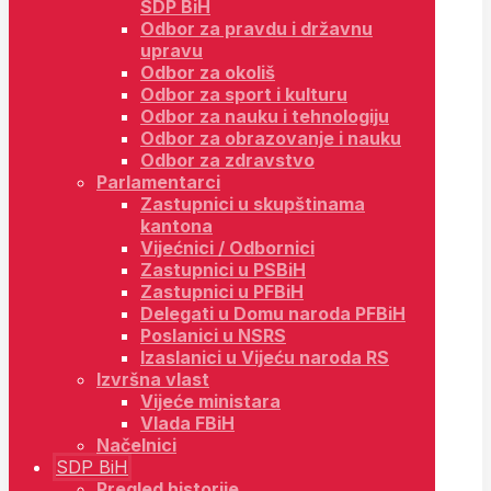
SDP BiH
Odbor za pravdu i državnu
upravu
Odbor za okoliš
Odbor za sport i kulturu
Odbor za nauku i tehnologiju
Odbor za obrazovanje i nauku
Odbor za zdravstvo
Parlamentarci
Zastupnici u skupštinama
kantona
Vijećnici / Odbornici
Zastupnici u PSBiH
Zastupnici u PFBiH
Delegati u Domu naroda PFBiH
Poslanici u NSRS
Izaslanici u Vijeću naroda RS
Izvršna vlast
Vijeće ministara
Vlada FBiH
Načelnici
SDP BiH
Pregled historije