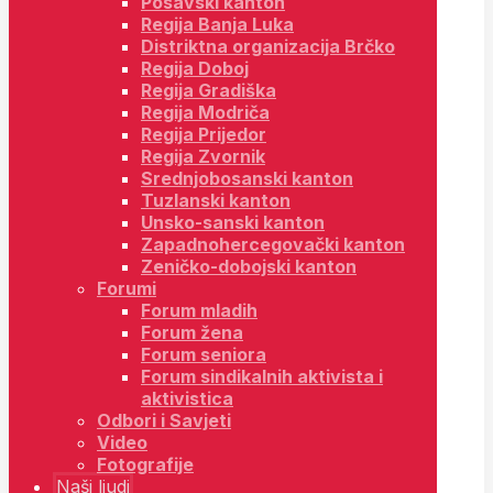
Posavski kanton
Regija Banja Luka
Distriktna organizacija Brčko
Regija Doboj
Regija Gradiška
Regija Modriča
Regija Prijedor
Regija Zvornik
Srednjobosanski kanton
Tuzlanski kanton
Unsko-sanski kanton
Zapadnohercegovački kanton
Zeničko-dobojski kanton
Forumi
Forum mladih
Forum žena
Forum seniora
Forum sindikalnih aktivista i
aktivistica
Odbori i Savjeti
Video
Fotografije
Naši ljudi