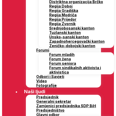
Distriktna organizacija Brčko
Regija Doboj
Regija Gradiška
Regija Modriča
Regija Prijedor
Regija Zvornik
Srednjobosanski kanton
Tuzlanski kanton
Unsko-sanski kanton
Zapadnohercegovački kanton
Zeničko-dobojski kanton
Forumi
Forum mladih
Forum žena
Forum seniora
Forum sindikalnih aktivista i
aktivistica
Odbori i Savjeti
Video
Fotografije
Naši ljudi
Predsjednik
Generalni sekretar
Zamjenici predsjednika SDP BiH
Predsjedništvo
Glavni odbor