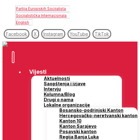
Partija Europskih Socijalista
Socijalistička Internacionala
English
Facebook
X
Instagram
YouTube
TikTok
Vijesti
Aktuelnosti
Saopštenja i izjave
Intervju
Kolumna/Blog
Drugi o nama
Lokalne organizacije
Bosansko-podrinjski Kanton
Hercegovačko-neretvanski kanton
Kanton 10
Kanton Sarajevo
Posavski kanton
Regija Banja Luka