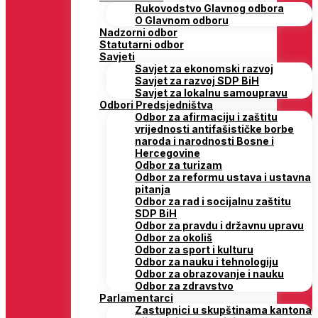
Rukovodstvo Glavnog odbora
O Glavnom odboru
Nadzorni odbor
Statutarni odbor
Savjeti
Savjet za ekonomski razvoj
Savjet za razvoj SDP BiH
Savjet za lokalnu samoupravu
Odbori Predsjedništva
Odbor za afirmaciju i zaštitu
vrijednosti antifašističke borbe
naroda i narodnosti Bosne i
Hercegovine
Odbor za turizam
Odbor za reformu ustava i ustavna
pitanja
Odbor za rad i socijalnu zaštitu
SDP BiH
Odbor za pravdu i državnu upravu
Odbor za okoliš
Odbor za sport i kulturu
Odbor za nauku i tehnologiju
Odbor za obrazovanje i nauku
Odbor za zdravstvo
Parlamentarci
Zastupnici u skupštinama kantona