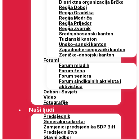
Distriktna organizacija Brčko
Regija Doboj
Regija Gradiška
Regija Modriča
Regija Prijedor
Regija Zvornik
Srednjobosanski kanton
Tuzlanski kanton
Unsko-sanski kanton
Zapadnohercegovački kanton
Zeničko-dobojski kanton
Forumi
Forum mladih
Forum žena
Forum seniora
Forum sindikalnih aktivista i
aktivistica
Odbori i Savjeti
Video
Fotografije
Naši ljudi
Predsjednik
Generalni sekretar
Zamjenici predsjednika SDP BiH
Predsjedništvo
Glavni odbor