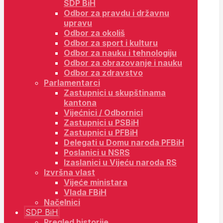
SDP BiH
Odbor za pravdu i državnu
upravu
Odbor za okoliš
Odbor za sport i kulturu
Odbor za nauku i tehnologiju
Odbor za obrazovanje i nauku
Odbor za zdravstvo
Parlamentarci
Zastupnici u skupštinama
kantona
Vijećnici / Odbornici
Zastupnici u PSBiH
Zastupnici u PFBiH
Delegati u Domu naroda PFBiH
Poslanici u NSRS
Izaslanici u Vijeću naroda RS
Izvršna vlast
Vijeće ministara
Vlada FBiH
Načelnici
SDP BiH
Pregled historije