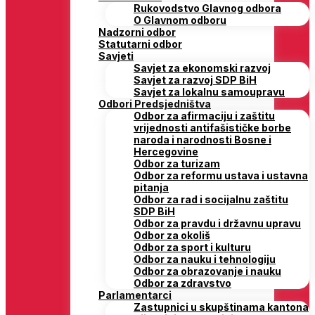
Rukovodstvo Glavnog odbora
O Glavnom odboru
Nadzorni odbor
Statutarni odbor
Savjeti
Savjet za ekonomski razvoj
Savjet za razvoj SDP BiH
Savjet za lokalnu samoupravu
Odbori Predsjedništva
Odbor za afirmaciju i zaštitu
vrijednosti antifašističke borbe
naroda i narodnosti Bosne i
Hercegovine
Odbor za turizam
Odbor za reformu ustava i ustavna
pitanja
Odbor za rad i socijalnu zaštitu
SDP BiH
Odbor za pravdu i državnu upravu
Odbor za okoliš
Odbor za sport i kulturu
Odbor za nauku i tehnologiju
Odbor za obrazovanje i nauku
Odbor za zdravstvo
Parlamentarci
Zastupnici u skupštinama kantona