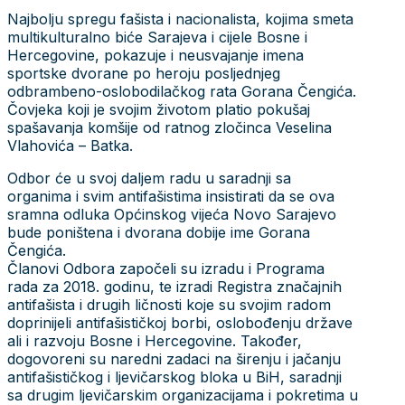
Najbolju spregu fašista i nacionalista, kojima smeta
multikulturalno biće Sarajeva i cijele Bosne i
Hercegovine, pokazuje i neusvajanje imena
sportske dvorane po heroju posljednjeg
odbrambeno-oslobodilačkog rata Gorana Čengića.
Čovjeka koji je svojim životom platio pokušaj
spašavanja komšije od ratnog zločinca Veselina
Vlahovića – Batka.
Odbor će u svoj daljem radu u saradnji sa
organima i svim antifašistima insistirati da se ova
sramna odluka Općinskog vijeća Novo Sarajevo
bude poništena i dvorana dobije ime Gorana
Čengića.
Članovi Odbora započeli su izradu i Programa
rada za 2018. godinu, te izradi Registra značajnih
antifašista i drugih ličnosti koje su svojim radom
doprinijeli antifašističkoj borbi, oslobođenju države
ali i razvoju Bosne i Hercegovine. Također,
dogovoreni su naredni zadaci na širenju i jačanju
antifašističkog i ljevičarskog bloka u BiH, saradnji
sa drugim ljevičarskim organizacijama i pokretima u