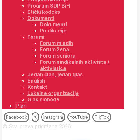
Program SDP BiH
Etički kodeks
Dokumenti
Dokumenti
Publikacije
Forumi
Forum mladih
Forum žena
Forum seniora
Forum sindikalnih aktivista /
aktivistica
Jedan član, jedan glas
English
Kontakt
Lokalne organizacije
Glas slobode
Plan
Facebook
X
Instagram
YouTube
TikTok
© Sva prava pridržana 2026