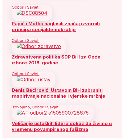
Odbori i Savjeti
Papić i Muftić naglasili značaj izvornih
principa socijaldemokratije
Odbori i Savjeti
Zdravstvena politika SDP BiH za Opće
izbore 2018. godine
Odbori i Savjeti
Denis Bećirović: Ustavom BiH zabraniti
raspirivanje nacionalne i vjerske mržnje
Izdvojeno
,
Odbori i Savjeti
Veličanje ustaških lidera dokaz da živimo u
vremenu povampirenog fašizma