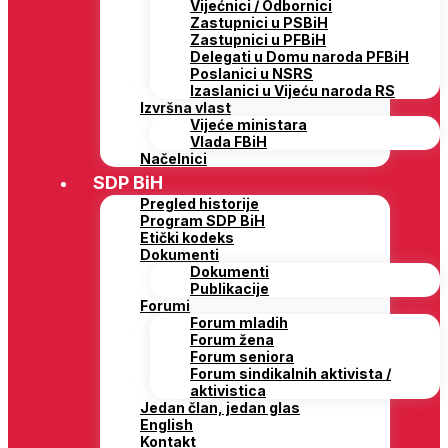
Vijećnici / Odbornici
Zastupnici u PSBiH
Zastupnici u PFBiH
Delegati u Domu naroda PFBiH
Poslanici u NSRS
Izaslanici u Vijeću naroda RS
Izvršna vlast
Vijeće ministara
Vlada FBiH
Načelnici
SDP BiH
Pregled historije
Program SDP BiH
Etički kodeks
Dokumenti
Dokumenti
Publikacije
Forumi
Forum mladih
Forum žena
Forum seniora
Forum sindikalnih aktivista /
aktivistica
Jedan član, jedan glas
English
Kontakt