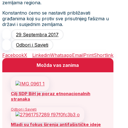
zemljama regiona.
Konstantno ćemo se nastaviti približavati
građanima koji su protiv sve prisutnijeg fašizma u
državi i susjednim zemljama.
29 Septembra 2017
Odbori i Savjeti
Facebook
X
Linkedin
Whatsapp
Email
Print
Shortlink
Možda vas zanima
Cilj SDP BiH je poraz etnonacionalnih
stranaka
Odbori i Savjeti
Mladi su fokus širenja antifašističke ideje