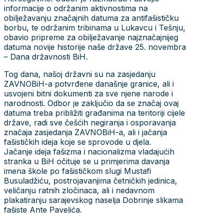
informacije o održanim aktivnostima na
obilježavanju značajnih datuma za antifašističku
borbu, te održanim tribinama u Lukavcu i Tešnju,
obavio pripreme za obilježavanje najznačajnijeg
datuma novije historije naše države 25. novembra
– Dana državnosti BiH.
Tog dana, našoj državni su na zasjedanju
ZAVNOBiH-a potvrđene današnje granice, ali i
usvojeni bitni dokumenti za sve njene narode i
narodnosti. Odbor je zaključio da se značaj ovaj
datuma treba približiti građanima na teritoriji cijele
države, radi sve češćih negiranja i osporavanja
značaja zasjedanja ZAVNOBiH-a, ali i jačanja
fašističkih ideja koje se sprovode u djela.
Jačanje ideja fašizma i nacionalizma vladajućih
stranka u BiH očituje se u primjerima davanja
imena škole po fašističkom slugi Mustafi
Busuladžiću, postrojavanjima četničkih jedinica,
veličanju ratnih zločinaca, ali i nedavnom
plakatiranju sarajevskog naselja Dobrinje slikama
fašiste Ante Pavelića.