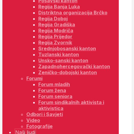
Posavski kanton
Regija Banja Luka
Distriktna organizacija Brčko
Regija Doboj
Regija Gradiška
Regija Modriča
Regija Prijedor
Regija Zvornik
Srednjobosanski kanton
Tuzlanski kanton
Unsko-sanski kanton
Zapadnohercegovački kanton
Zeničko-dobojski kanton
Forumi
Forum mladih
Forum žena
Forum seniora
Forum sindikalnih aktivista i
aktivistica
Odbori i Savjeti
Video
Fotografije
Naši ljudi