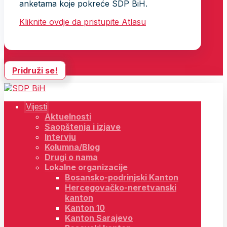
anketama koje pokreće SDP BiH.
Kliknite ovdje da pristupite Atlasu
Pridruži se!
Vijesti
Aktuelnosti
Saopštenja i izjave
Intervju
Kolumna/Blog
Drugi o nama
Lokalne organizacije
Bosansko-podrinjski Kanton
Hercegovačko-neretvanski
kanton
Kanton 10
Kanton Sarajevo