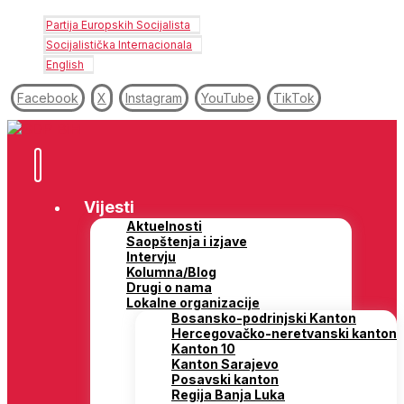
Partija Europskih Socijalista
Socijalistička Internacionala
English
Facebook
X
Instagram
YouTube
TikTok
Vijesti
Aktuelnosti
Saopštenja i izjave
Intervju
Kolumna/Blog
Drugi o nama
Lokalne organizacije
Bosansko-podrinjski Kanton
Hercegovačko-neretvanski kanton
Kanton 10
Kanton Sarajevo
Posavski kanton
Regija Banja Luka