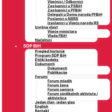
Vijećnici / Odbornici
Zastupnici u PSBiH
Zastupnici u PFBiH
Delegati u Domu naroda PFBiH
Poslanici u NSRS
Izaslanici u Vijeću naroda RS
Izvršna vlast
Vijeće ministara
Vlada FBiH
Načelnici
SDP BiH
Pregled historije
Program SDP BiH
Etički kodeks
Dokumenti
Dokumenti
Publikacije
Forumi
Forum mladih
Forum žena
Forum seniora
Forum sindikalnih aktivista /
aktivistica
Jedan član, jedan glas
English
Kontakt