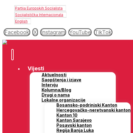
Partija Europskih Socijalista
Socijalistička Internacionala
English
Facebook
X
Instagram
YouTube
TikTok
Vijesti
Aktuelnosti
Saopštenja i izjave
Intervju
Kolumna/Blog
Drugi o nama
Lokalne organizacije
Bosansko-podrinjski Kanton
Hercegovačko-neretvanski kanton
Kanton 10
Kanton Sarajevo
Posavski kanton
Regija Banja Luka