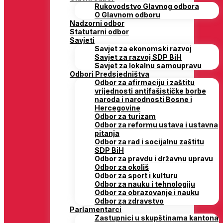
Rukovodstvo Glavnog odbora
O Glavnom odboru
Nadzorni odbor
Statutarni odbor
Savjeti
Savjet za ekonomski razvoj
Savjet za razvoj SDP BiH
Savjet za lokalnu samoupravu
Odbori Predsjedništva
Odbor za afirmaciju i zaštitu
vrijednosti antifašističke borbe
naroda i narodnosti Bosne i
Hercegovine
Odbor za turizam
Odbor za reformu ustava i ustavna
pitanja
Odbor za rad i socijalnu zaštitu
SDP BiH
Odbor za pravdu i državnu upravu
Odbor za okoliš
Odbor za sport i kulturu
Odbor za nauku i tehnologiju
Odbor za obrazovanje i nauku
Odbor za zdravstvo
Parlamentarci
Zastupnici u skupštinama kantona