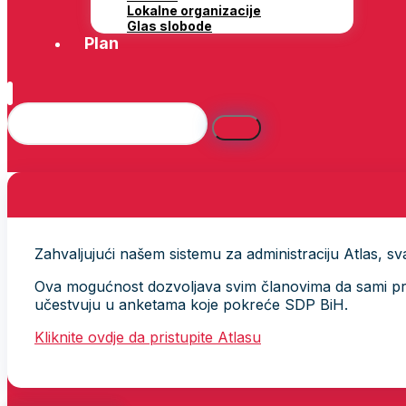
Lokalne organizacije
Glas slobode
Plan
Zahvaljujući našem sistemu za administraciju Atlas, svak
Ova mogućnost dozvoljava svim članovima da sami provj
učestvuju u anketama koje pokreće SDP BiH.
Kliknite ovdje da pristupite Atlasu