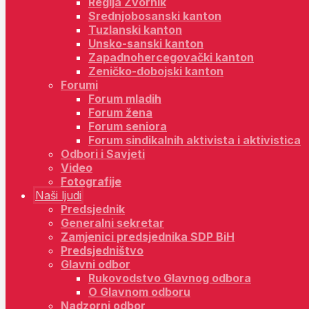
Regija Zvornik
Srednjobosanski kanton
Tuzlanski kanton
Unsko-sanski kanton
Zapadnohercegovački kanton
Zeničko-dobojski kanton
Forumi
Forum mladih
Forum žena
Forum seniora
Forum sindikalnih aktivista i aktivistica
Odbori i Savjeti
Video
Fotografije
Naši ljudi
Predsjednik
Generalni sekretar
Zamjenici predsjednika SDP BiH
Predsjedništvo
Glavni odbor
Rukovodstvo Glavnog odbora
O Glavnom odboru
Nadzorni odbor