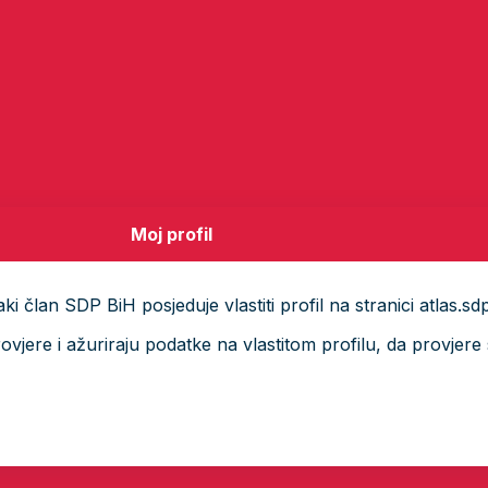
Moj profil
i član SDP BiH posjeduje vlastiti profil na stranici atlas.sd
ere i ažuriraju podatke na vlastitom profilu, da provjere s