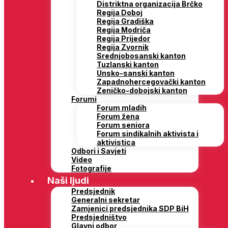
Distriktna organizacija Brčko
Regija Doboj
Regija Gradiška
Regija Modriča
Regija Prijedor
Regija Zvornik
Srednjobosanski kanton
Tuzlanski kanton
Unsko-sanski kanton
Zapadnohercegovački kanton
Zeničko-dobojski kanton
Forumi
Forum mladih
Forum žena
Forum seniora
Forum sindikalnih aktivista i
aktivistica
Odbori i Savjeti
Video
Fotografije
Naši ljudi
Predsjednik
Generalni sekretar
Zamjenici predsjednika SDP BiH
Predsjedništvo
Glavni odbor