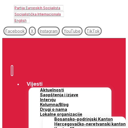
Partija Europskih Socijalista
Socijalistička Internacionala
English
Facebook
X
Instagram
YouTube
TikTok
Vijesti
Aktuelnosti
Saopštenja i izjave
Intervju
Kolumna/Blog
Drugi o nama
Lokalne organizacije
Bosansko-podrinjski Kanton
Hercegovačko-neretvanski kanton