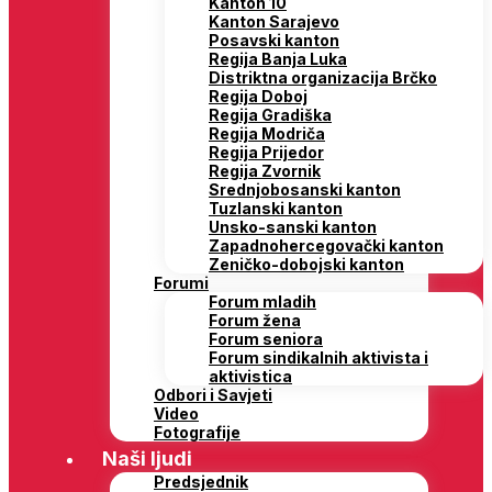
Kanton 10
Kanton Sarajevo
Posavski kanton
Regija Banja Luka
Distriktna organizacija Brčko
Regija Doboj
Regija Gradiška
Regija Modriča
Regija Prijedor
Regija Zvornik
Srednjobosanski kanton
Tuzlanski kanton
Unsko-sanski kanton
Zapadnohercegovački kanton
Zeničko-dobojski kanton
Forumi
Forum mladih
Forum žena
Forum seniora
Forum sindikalnih aktivista i
aktivistica
Odbori i Savjeti
Video
Fotografije
Naši ljudi
Predsjednik