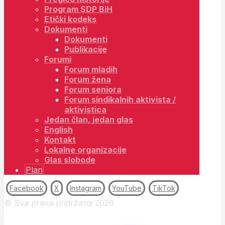
Program SDP BiH
Etički kodeks
Dokumenti
Dokumenti
Publikacije
Forumi
Forum mladih
Forum žena
Forum seniora
Forum sindikalnih aktivista /
aktivistica
Jedan član, jedan glas
English
Kontakt
Lokalne organizacije
Glas slobode
Plan
Facebook
X
Instagram
YouTube
TikTok
© Sva prava pridržana 2026