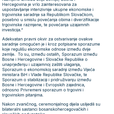
Hercegovina je vrlo zainteresovana za
uspostavljanje intenzivnije ukupne ekonomske i
trgovinske saradnje sa Republikom Slovačkom,
posebno u smislu povećanja obima i diverzifikacije
trgovinske razmjene, te povećanja uzajamnih
investicija.“
Adekvatan pravni okvir za ostvarivanje ovakve
saradnje omogućen je i kroz potpisane sporazume
koje regulišu ekonomske odnose između dvije
zemlje. To su, između ostalih, Sporazum između
Bosne i Hercegovine i Slovačke Republike o
unaprjeđenju i uzajamnoj zaštiti ulaganja,
Sporazum o ekonomskoj saradnji između Vijeća
ministara BiH i Vlade Republike Slovačke, te
Sporazum o stabilizaciji i pridruživanju između
Bosne i Hercegovine i Evropskih zajednica,
odnosno Privremeni sporazum o trgovini i
trgovinskim pitanjima.
Nakon zvaničnog, ceremonijalnog dijela uslijedili su
bilateralni sastanci bosanskohercegovačkih i