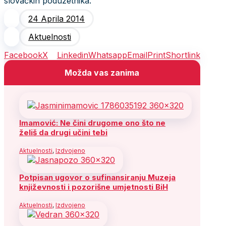
slovačkih poduzetnika.
24 Aprila 2014
Aktuelnosti
Facebook
X
Linkedin
Whatsapp
Email
Print
Shortlink
Možda vas zanima
Imamović: Ne čini drugome ono što ne
želiš da drugi učini tebi
Aktuelnosti
,
Izdvojeno
Potpisan ugovor o sufinansiranju Muzeja
književnosti i pozorišne umjetnosti BiH
Aktuelnosti
,
Izdvojeno