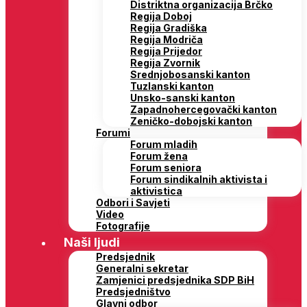
Distriktna organizacija Brčko
Regija Doboj
Regija Gradiška
Regija Modriča
Regija Prijedor
Regija Zvornik
Srednjobosanski kanton
Tuzlanski kanton
Unsko-sanski kanton
Zapadnohercegovački kanton
Zeničko-dobojski kanton
Forumi
Forum mladih
Forum žena
Forum seniora
Forum sindikalnih aktivista i
aktivistica
Odbori i Savjeti
Video
Fotografije
Naši ljudi
Predsjednik
Generalni sekretar
Zamjenici predsjednika SDP BiH
Predsjedništvo
Glavni odbor