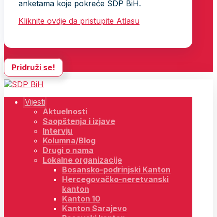
anketama koje pokreće SDP BiH.
Kliknite ovdje da pristupite Atlasu
Pridruži se!
Vijesti
Aktuelnosti
Saopštenja i izjave
Intervju
Kolumna/Blog
Drugi o nama
Lokalne organizacije
Bosansko-podrinjski Kanton
Hercegovačko-neretvanski
kanton
Kanton 10
Kanton Sarajevo