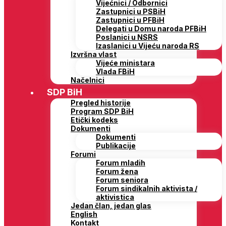
Vijećnici / Odbornici
Zastupnici u PSBiH
Zastupnici u PFBiH
Delegati u Domu naroda PFBiH
Poslanici u NSRS
Izaslanici u Vijeću naroda RS
Izvršna vlast
Vijeće ministara
Vlada FBiH
Načelnici
SDP BiH
Pregled historije
Program SDP BiH
Etički kodeks
Dokumenti
Dokumenti
Publikacije
Forumi
Forum mladih
Forum žena
Forum seniora
Forum sindikalnih aktivista /
aktivistica
Jedan član, jedan glas
English
Kontakt