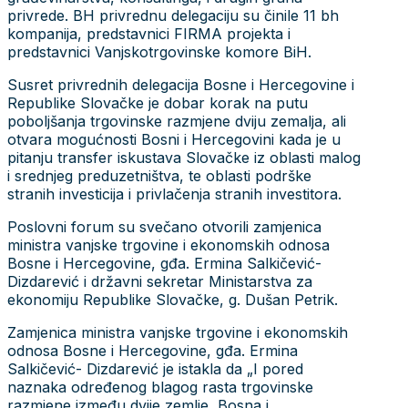
privrede. BH privrednu delegaciju su činile 11 bh
kompanija, predstavnici FIRMA projekta i
predstavnici Vanjskotrgovinske komore BiH.
Susret privrednih delegacija Bosne i Hercegovine i
Republike Slovačke je dobar korak na putu
poboljšanja trgovinske razmjene dviju zemalja, ali
otvara mogućnosti Bosni i Hercegovini kada je u
pitanju transfer iskustava Slovačke iz oblasti malog
i srednjeg preduzetništva, te oblasti podrške
stranih investicija i privlačenja stranih investitora.
Poslovni forum su svečano otvorili zamjenica
ministra vanjske trgovine i ekonomskih odnosa
Bosne i Hercegovine, gđa. Ermina Salkičević-
Dizdarević i državni sekretar Ministarstva za
ekonomiju Republike Slovačke, g. Dušan Petrik.
Zamjenica ministra vanjske trgovine i ekonomskih
odnosa Bosne i Hercegovine, gđa. Ermina
Salkičević- Dizdarević je istakla da „I pored
naznaka određenog blagog rasta trgovinske
razmjene između dvije zemlje, Bosna i