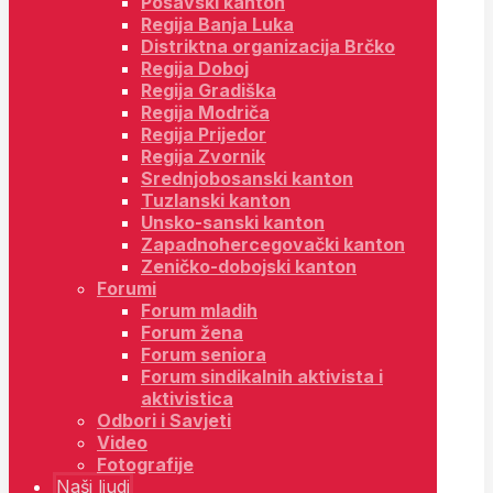
Posavski kanton
Regija Banja Luka
Distriktna organizacija Brčko
Regija Doboj
Regija Gradiška
Regija Modriča
Regija Prijedor
Regija Zvornik
Srednjobosanski kanton
Tuzlanski kanton
Unsko-sanski kanton
Zapadnohercegovački kanton
Zeničko-dobojski kanton
Forumi
Forum mladih
Forum žena
Forum seniora
Forum sindikalnih aktivista i
aktivistica
Odbori i Savjeti
Video
Fotografije
Naši ljudi