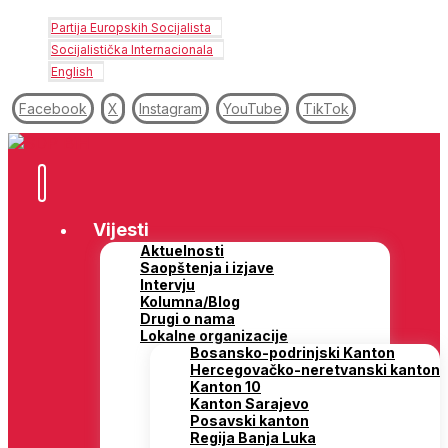
Partija Europskih Socijalista
Socijalistička Internacionala
English
Facebook
X
Instagram
YouTube
TikTok
Vijesti
Aktuelnosti
Saopštenja i izjave
Intervju
Kolumna/Blog
Drugi o nama
Lokalne organizacije
Bosansko-podrinjski Kanton
Hercegovačko-neretvanski kanton
Kanton 10
Kanton Sarajevo
Posavski kanton
Regija Banja Luka