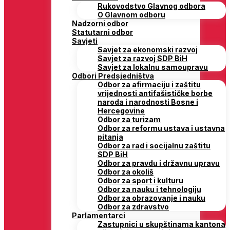
Rukovodstvo Glavnog odbora
O Glavnom odboru
Nadzorni odbor
Statutarni odbor
Savjeti
Savjet za ekonomski razvoj
Savjet za razvoj SDP BiH
Savjet za lokalnu samoupravu
Odbori Predsjedništva
Odbor za afirmaciju i zaštitu
vrijednosti antifašističke borbe
naroda i narodnosti Bosne i
Hercegovine
Odbor za turizam
Odbor za reformu ustava i ustavna
pitanja
Odbor za rad i socijalnu zaštitu
SDP BiH
Odbor za pravdu i državnu upravu
Odbor za okoliš
Odbor za sport i kulturu
Odbor za nauku i tehnologiju
Odbor za obrazovanje i nauku
Odbor za zdravstvo
Parlamentarci
Zastupnici u skupštinama kantona