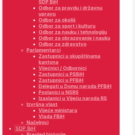
SDP BiH
Odbor za pravdu i državnu
upravu
Odbor za okoliš
Odbor za sport i kulturu
Odbor za nauku i tehnologiju
Odbor za obrazovanje i nauku
Odbor za zdravstvo
Parlamentarci
Zastupnici u skupštinama
kantona
Vijećnici / Odbornici
Zastupnici u PSBiH
Zastupnici u PFBiH
Delegati u Domu naroda PFBiH
Poslanici u NSRS
Izaslanici u Vijeću naroda RS
Izvršna vlast
Vijeće ministara
Vlada FBiH
Načelnici
SDP BiH
Pregled historije