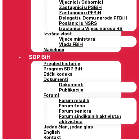
Vijećnici / Odbornici
Zastupnici u PSBiH
Zastupnici u PFBiH
Delegati u Domu naroda PFBiH
Poslanici u NSRS
Izaslanici u Vijeću naroda RS
Izvršna vlast
Vijeće ministara
Vlada FBiH
Načelnici
SDP BiH
Pregled historije
Program SDP BiH
Etički kodeks
Dokumenti
Dokumenti
Publikacije
Forumi
Forum mladih
Forum žena
Forum seniora
Forum sindikalnih aktivista /
aktivistica
Jedan član, jedan glas
English
Kontakt