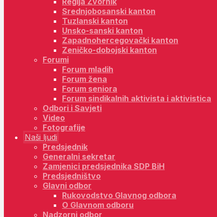
Regija Zvornik
Srednjobosanski kanton
Tuzlanski kanton
Unsko-sanski kanton
Zapadnohercegovački kanton
Zeničko-dobojski kanton
Forumi
Forum mladih
Forum žena
Forum seniora
Forum sindikalnih aktivista i aktivistica
Odbori i Savjeti
Video
Fotografije
Naši ljudi
Predsjednik
Generalni sekretar
Zamjenici predsjednika SDP BiH
Predsjedništvo
Glavni odbor
Rukovodstvo Glavnog odbora
O Glavnom odboru
Nadzorni odbor