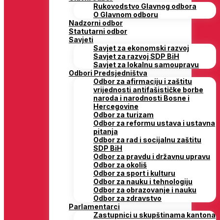
Rukovodstvo Glavnog odbora
O Glavnom odboru
Nadzorni odbor
Statutarni odbor
Savjeti
Savjet za ekonomski razvoj
Savjet za razvoj SDP BiH
Savjet za lokalnu samoupravu
Odbori Predsjedništva
Odbor za afirmaciju i zaštitu
vrijednosti antifašističke borbe
naroda i narodnosti Bosne i
Hercegovine
Odbor za turizam
Odbor za reformu ustava i ustavna
pitanja
Odbor za rad i socijalnu zaštitu
SDP BiH
Odbor za pravdu i državnu upravu
Odbor za okoliš
Odbor za sport i kulturu
Odbor za nauku i tehnologiju
Odbor za obrazovanje i nauku
Odbor za zdravstvo
Parlamentarci
Zastupnici u skupštinama kantona