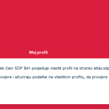
Moj profil
i član SDP BiH posjeduje vlastiti profil na stranici atlas.sd
ere i ažuriraju podatke na vlastitom profilu, da provjere s