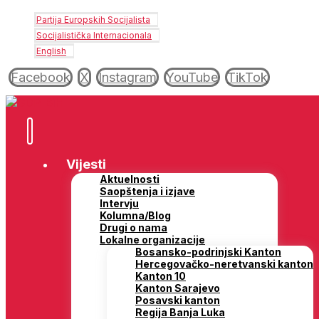
Partija Europskih Socijalista
Socijalistička Internacionala
English
Facebook
X
Instagram
YouTube
TikTok
Vijesti
Aktuelnosti
Saopštenja i izjave
Intervju
Kolumna/Blog
Drugi o nama
Lokalne organizacije
Bosansko-podrinjski Kanton
Hercegovačko-neretvanski kanton
Kanton 10
Kanton Sarajevo
Posavski kanton
Regija Banja Luka