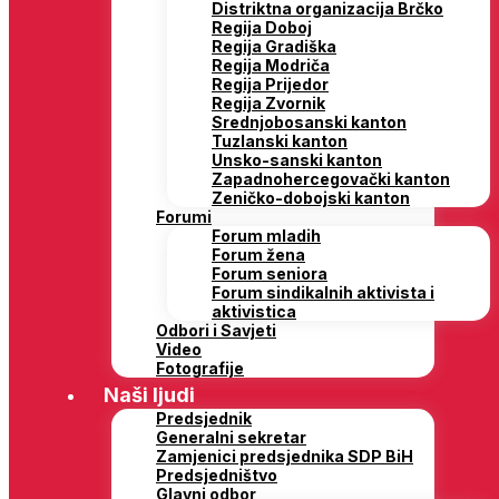
Distriktna organizacija Brčko
Regija Doboj
Regija Gradiška
Regija Modriča
Regija Prijedor
Regija Zvornik
Srednjobosanski kanton
Tuzlanski kanton
Unsko-sanski kanton
Zapadnohercegovački kanton
Zeničko-dobojski kanton
Forumi
Forum mladih
Forum žena
Forum seniora
Forum sindikalnih aktivista i
aktivistica
Odbori i Savjeti
Video
Fotografije
Naši ljudi
Predsjednik
Generalni sekretar
Zamjenici predsjednika SDP BiH
Predsjedništvo
Glavni odbor