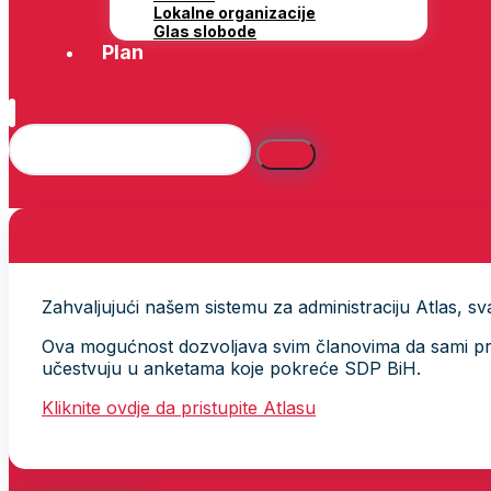
Lokalne organizacije
Glas slobode
Plan
Zahvaljujući našem sistemu za administraciju Atlas, svak
Ova mogućnost dozvoljava svim članovima da sami provj
učestvuju u anketama koje pokreće SDP BiH.
Kliknite ovdje da pristupite Atlasu