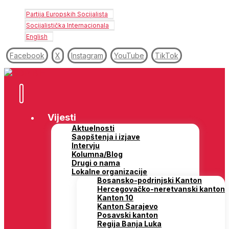
Partija Europskih Socijalista
Socijalistička Internacionala
English
Facebook
X
Instagram
YouTube
TikTok
Vijesti
Aktuelnosti
Saopštenja i izjave
Intervju
Kolumna/Blog
Drugi o nama
Lokalne organizacije
Bosansko-podrinjski Kanton
Hercegovačko-neretvanski kanton
Kanton 10
Kanton Sarajevo
Posavski kanton
Regija Banja Luka