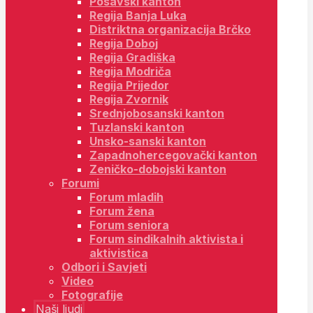
Posavski kanton
Regija Banja Luka
Distriktna organizacija Brčko
Regija Doboj
Regija Gradiška
Regija Modriča
Regija Prijedor
Regija Zvornik
Srednjobosanski kanton
Tuzlanski kanton
Unsko-sanski kanton
Zapadnohercegovački kanton
Zeničko-dobojski kanton
Forumi
Forum mladih
Forum žena
Forum seniora
Forum sindikalnih aktivista i
aktivistica
Odbori i Savjeti
Video
Fotografije
Naši ljudi