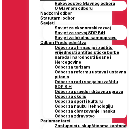
Rukovodstvo Glavnog odbora
O Glavnom odboru
Nadzorni odbor
Statutarni odbor
Savjeti
Savjet za ekonomski razvoj
Savjet za razvoj SDP BiH
Savjet za lokalnu samoupravu
Odbori Predsjedništva
Odbor za afirmaciju i zaštitu
vrijednosti antifašističke borbe
naroda i narodnosti Bosne i
Hercegovine
Odbor za turizam
Odbor za reformu ustava i ustavna
pitanja
Odbor za rad i socijalnu zaštitu
SDP BiH
Odbor za pravdu i državnu upravu
Odbor za okoliš
Odbor za sport i kulturu
Odbor za nauku i tehnologiju
Odbor za obrazovanje i nauku
Odbor za zdravstvo
Parlamentarci
Zastupnici u skupštinama kantona