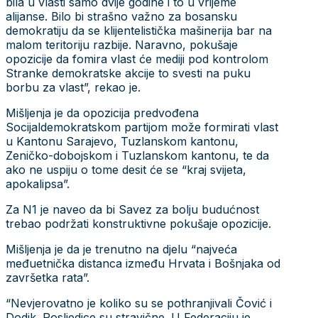
bila u vlasti samo dvije godine i to u vrijeme
alijanse. Bilo bi strašno važno za bosansku
demokratiju da se klijentelistička mašinerija bar na
malom teritoriju razbije. Naravno, pokušaje
opozicije da fomira vlast će mediji pod kontrolom
Stranke demokratske akcije to svesti na puku
borbu za vlast”, rekao je.
Mišljenja je da opozicija predvođena
Socijaldemokratskom partijom može formirati vlast
u Kantonu Sarajevo, Tuzlanskom kantonu,
Zeničko-dobojskom i Tuzlanskom kantonu, te da
ako ne uspiju o tome desit će se “kraj svijeta,
apokalipsa”.
Za N1 je naveo da bi Savez za bolju budućnost
trebao podržati konstruktivne pokušaje opozicije.
Mišljenja je da je trenutno na djelu “najveća
međuetnička distanca između Hrvata i Bošnjaka od
završetka rata”.
“Nevjerovatno je koliko su se pothranjivali Čović i
Dodik. Posljedice su stravične. U Federaciju je