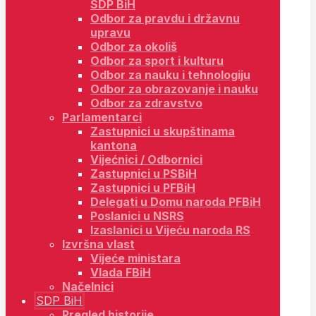
SDP BiH
Odbor za pravdu i državnu
upravu
Odbor za okoliš
Odbor za sport i kulturu
Odbor za nauku i tehnologiju
Odbor za obrazovanje i nauku
Odbor za zdravstvo
Parlamentarci
Zastupnici u skupštinama
kantona
Vijećnici / Odbornici
Zastupnici u PSBiH
Zastupnici u PFBiH
Delegati u Domu naroda PFBiH
Poslanici u NSRS
Izaslanici u Vijeću naroda RS
Izvršna vlast
Vijeće ministara
Vlada FBiH
Načelnici
SDP BiH
Pregled historije