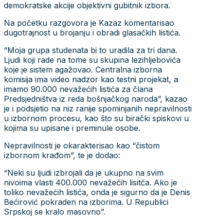
demokratske akcije objektivni gubitnik izbora.
Na početku razgovora je Kazaz komentarisao
dugotrajnost u brojanju i obradi glasačkih listića.
“Moja grupa studenata bi to uradila za tri dana.
Ljudi koji rade na tome su skupina lezihljebovića
koje je sistem agažovao. Centralna izborna
komisija ima video nadzor kao testni projekat, a
imamo 90.000 nevažećih listića za člana
Predsjedništva iz reda bošnjačkog naroda”, kazao
je i podsjetio na niz ranije spominjanih nepravilnosti
u izbornom procesu, kao što su birački spiskovi u
kojima su upisane i preminule osobe.
Nepravilnosti je okarakterisao kao “čistom
izbornom krađom”, te je dodao:
“Neki su ljudi izbrojali da je ukupno na svim
nivoima vlasti 400.000 nevažečih lisitća. Ako je
toliko nevažećih listića, onda je sigurno da je Denis
Bećirović pokraden na izborima. U Republici
Srpskoj se kralo masovno”.