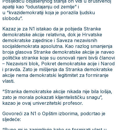
Posljedicu objašenjnog stanja on vidi u društvenoj
apatiji kao “odustajanju od zemlje” i
u “kvazidemokratiji koja je porazila ljudsku
slobodu”.
Kazaz je za N1 istakao da je pobjeda Stranke
demokratske akcije relativna, dok je Hrvatske
demokratske zajednice i Saveza nezavisnih
socijaldemokrata apsolutna. Kao razlog smanjenja
broja glasova Stranke demokratske akcije je naveo
političke stranke koje su osnovali njeni bivši članovi
– Nezavisni blok, Pokret demokratske acije i Narod
i pravda. Zato je mišljenja da Stranka demokratske
akcije nema demokratski legitimitet za formiranje
vlasti.
“Stranka demokratske akcije nikada nije bila lošija,
zato je morala pokazati klijentelističku snagu”,
kazao je ovaj univerzitetski profesor.
Govoreći za N1 o Opštim izborima, podcrtao je
sljedeće:
“Puno mi je zanimljivije kako se formirati vlast u