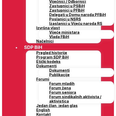
Vijećnici / Odbornici
Zastupnici u PSBiH
Zastupnici u PFBiH
Delegati u Domu naroda PFBiH
Poslanici u NSRS
Izaslanici u Vijeću naroda RS
Izvršna vlast
Vijeće ministara
Vlada FBiH
Načelnici
SDP BiH
Pregled historije
Program SDP BiH
Etički kodeks
Dokumenti
Dokumenti
Publikacije
Forumi
Forum mladih
Forum žena
Forum seniora
Forum sindikalnih aktivista /
aktivistica
Jedan član, jedan glas
English
Kontakt