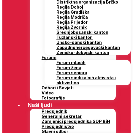
Distriktna organizacija Brčko
Regija Doboj
Regija Gradiška
Regija Modriča
Regija Prijedor
Regija Zvornik
Srednjobosanski kanton
Tuzlanski kanton
Unsko-sanski kanton
Zapadnohercegovački kanton
Zeničko-dobojski kanton
Forumi
Forum mladih
Forum žena
Forum seniora
Forum sindikalnih aktivista i
aktivistica
Odbori i Savjeti
Video
Fotografije
Naši ljudi
Predsjednik
Generalni sekretar
Zamjenici predsjednika SDP BiH
Predsjedništvo
Glavni odbor