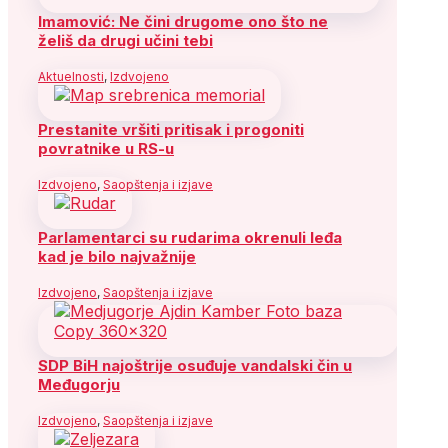
Imamović: Ne čini drugome ono što ne
želiš da drugi učini tebi
Aktuelnosti
,
Izdvojeno
Prestanite vršiti pritisak i progoniti
povratnike u RS-u
Izdvojeno
,
Saopštenja i izjave
Parlamentarci su rudarima okrenuli leđa
kad je bilo najvažnije
Izdvojeno
,
Saopštenja i izjave
SDP BiH najoštrije osuđuje vandalski čin u
Međugorju
Izdvojeno
,
Saopštenja i izjave