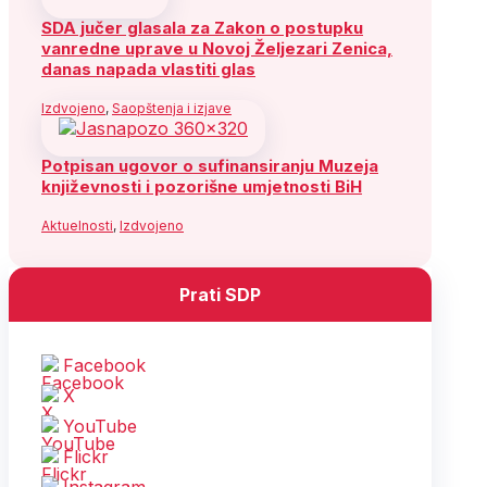
SDA jučer glasala za Zakon o postupku
vanredne uprave u Novoj Željezari Zenica,
danas napada vlastiti glas
Izdvojeno
,
Saopštenja i izjave
Potpisan ugovor o sufinansiranju Muzeja
književnosti i pozorišne umjetnosti BiH
Aktuelnosti
,
Izdvojeno
Prati SDP
Facebook
X
YouTube
Flickr
Instagram