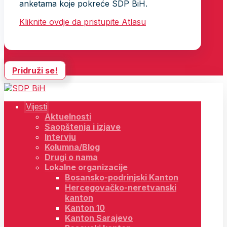
anketama koje pokreće SDP BiH.
Kliknite ovdje da pristupite Atlasu
Pridruži se!
Vijesti
Aktuelnosti
Saopštenja i izjave
Intervju
Kolumna/Blog
Drugi o nama
Lokalne organizacije
Bosansko-podrinjski Kanton
Hercegovačko-neretvanski
kanton
Kanton 10
Kanton Sarajevo