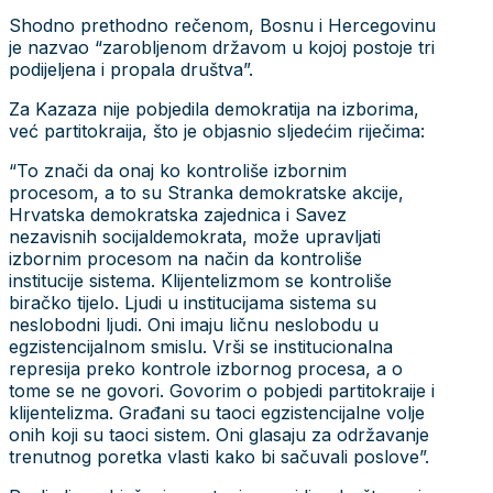
Shodno prethodno rečenom, Bosnu i Hercegovinu
je nazvao “zarobljenom državom u kojoj postoje tri
podijeljena i propala društva”.
Za Kazaza nije pobjedila demokratija na izborima,
već partitokraija, što je objasnio sljedećim riječima:
“To znači da onaj ko kontroliše izbornim
procesom, a to su Stranka demokratske akcije,
Hrvatska demokratska zajednica i Savez
nezavisnih socijaldemokrata, može upravljati
izbornim procesom na način da kontroliše
institucije sistema. Klijentelizmom se kontroliše
biračko tijelo. Ljudi u institucijama sistema su
neslobodni ljudi. Oni imaju ličnu neslobodu u
egzistencijalnom smislu. Vrši se institucionalna
represija preko kontrole izbornog procesa, a o
tome se ne govori. Govorim o pobjedi partitokraije i
klijentelizma. Građani su taoci egzistencijalne volje
onih koji su taoci sistem. Oni glasaju za održavanje
trenutnog poretka vlasti kako bi sačuvali poslove”.