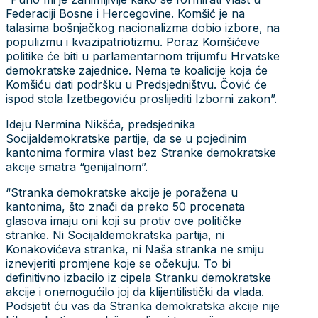
Federaciji Bosne i Hercegovine. Komšić je na
talasima bošnjačkog nacionalizma dobio izbore, na
populizmu i kvazipatriotizmu. Poraz Komšićeve
politike će biti u parlamentarnom trijumfu Hrvatske
demokratske zajednice. Nema te koalicije koja će
Komšiću dati podršku u Predsjedništvu. Čović će
ispod stola Izetbegoviću proslijediti Izborni zakon”.
Ideju Nermina Nikšća, predsjednika
Socijaldemokratske partije, da se u pojedinim
kantonima formira vlast bez Stranke demokratske
akcije smatra “genijalnom”.
“Stranka demokratske akcije je poražena u
kantonima, što znači da preko 50 procenata
glasova imaju oni koji su protiv ove političke
stranke. Ni Socijaldemokratska partija, ni
Konakovićeva stranka, ni Naša stranka ne smiju
iznevjeriti promjene koje se očekuju. To bi
definitivno izbacilo iz cipela Stranku demokratske
akcije i onemogućilo joj da klijentilistički da vlada.
Podsjetit ću vas da Stranka demokratska akcije nije