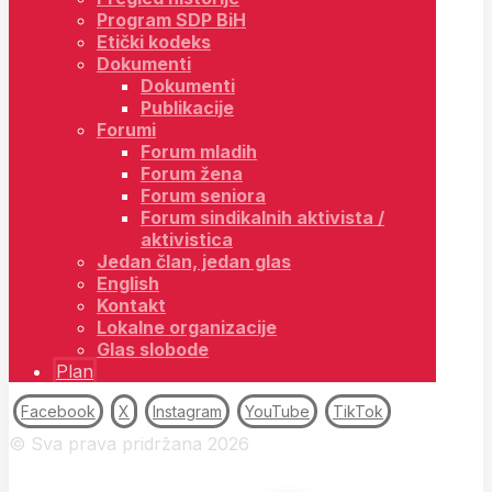
Program SDP BiH
Etički kodeks
Dokumenti
Dokumenti
Publikacije
Forumi
Forum mladih
Forum žena
Forum seniora
Forum sindikalnih aktivista /
aktivistica
Jedan član, jedan glas
English
Kontakt
Lokalne organizacije
Glas slobode
Plan
Facebook
X
Instagram
YouTube
TikTok
© Sva prava pridržana 2026