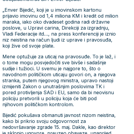
„Enver Bijedić, koji je u imovinskom kartonu
prijavio imovinu od 1,4 miliona KM i kredit od milion
maraka, iako oko dvadeset godina radi državne
poslove, u Upravi carina, Direkciji za izgradnju,
Vladi Federacije itd…, na press konferenciji je iznio
niz neistina na račun ljudi iz uprave i pravosuđa,
koji žive od svoje plate.
Mene optužuje za uticaj na pravosuđe. To je laž, i
o tome mogu posvjedočiti sve bivše i sadašnje
sudije i tužioci. U svemu je najgore to, što o
navodnom političkom uticaju govori on, a njegova
stranka, putem njegovog ministra, upravo nastoji
izmijeniti Zakon o unutrašnjim poslovima TK i
pored protivljenja SAD i EU, samo da bi neovisnu
policiju pretvorili u policiju koja će biti pod
njihovom političkom kontrolom.
Bijedić pokušava obmanuti javnost nizom neistina,
kako bi prikrio svoju odgovornost za
nedovršavanje zgrade 15. maj. Dakle, kao direktor
je sklopio ugovore, preuzeo obaveze, unaprijed