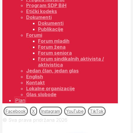
Program SDP BiH
Etički kodeks
Dokumenti
Dokumenti
Publikacije
Forumi
Forum mladih
Forum žena
Forum seniora
Forum sindikalnih aktivista /
aktivistica
Jedan član, jedan glas
English
Kontakt
Lokalne organizacije
Glas slobode
Plan
Facebook
X
Instagram
YouTube
TikTok
© Sva prava pridržana 2026