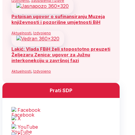
Izdvojeno
,
Saopštenja i izjave
Potpisan ugovor o sufinansiranju Muzeja
književnosti i pozorišne umjetnosti BiH
Aktuelnosti
,
Izdvojeno
Lakić: Vlada FBiH želi stopostotno preuzeti
Željezaru Zenica; ugovor za Južnu
interkonekciju u završnoj fazi
Aktuelnosti
,
Izdvojeno
Prati SDP
Facebook
X
YouTube