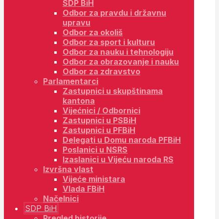
SDP BiH
Odbor za pravdu i državnu
upravu
Odbor za okoliš
Odbor za sport i kulturu
Odbor za nauku i tehnologiju
Odbor za obrazovanje i nauku
Odbor za zdravstvo
Parlamentarci
Zastupnici u skupštinama
kantona
Vijećnici / Odbornici
Zastupnici u PSBiH
Zastupnici u PFBiH
Delegati u Domu naroda PFBiH
Poslanici u NSRS
Izaslanici u Vijeću naroda RS
Izvršna vlast
Vijeće ministara
Vlada FBiH
Načelnici
SDP BiH
Pregled historije