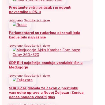
Prestanite vršiti pritisak i progoniti
povratnike u RS-u
Izdvojeno
,
Saopštenja i izjave
Parlamentarci su rudarima okrenuli leđa
kad je bilo najvažnije
Izdvojeno
,
Saopštenja i izjave
SDP BiH najoštrije osuđuje vandalski čin u
Međugorju
Izdvojeno
,
Saopštenja i izjave
SDA jučer glasala za Zakon o postupku
vanredne uprave u Novoj Željezari Zenica,
danas napada vlastiti glas