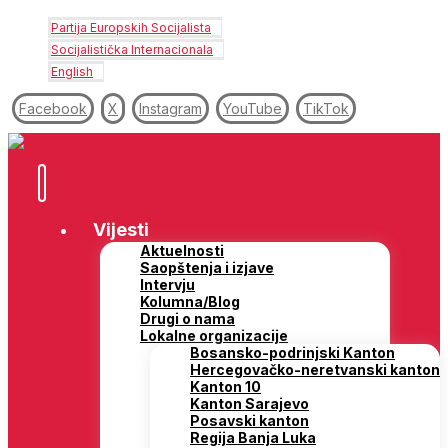
Partija Europskih Socijalista
Socijalistička Internacionala
English
Facebook
X
Instagram
YouTube
TikTok
Vijesti
Aktuelnosti
Saopštenja i izjave
Intervju
Kolumna/Blog
Drugi o nama
Lokalne organizacije
Bosansko-podrinjski Kanton
Hercegovačko-neretvanski kanton
Kanton 10
Kanton Sarajevo
Posavski kanton
Regija Banja Luka