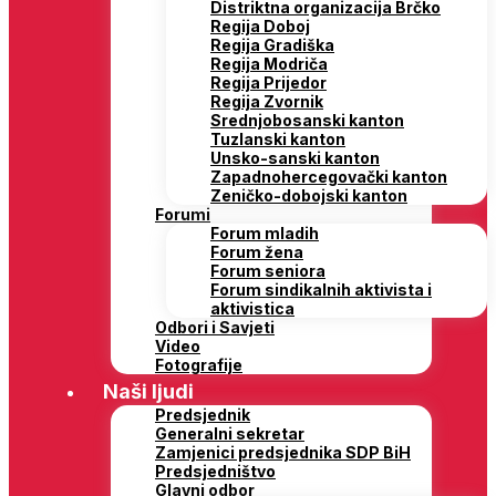
Distriktna organizacija Brčko
Regija Doboj
Regija Gradiška
Regija Modriča
Regija Prijedor
Regija Zvornik
Srednjobosanski kanton
Tuzlanski kanton
Unsko-sanski kanton
Zapadnohercegovački kanton
Zeničko-dobojski kanton
Forumi
Forum mladih
Forum žena
Forum seniora
Forum sindikalnih aktivista i
aktivistica
Odbori i Savjeti
Video
Fotografije
Naši ljudi
Predsjednik
Generalni sekretar
Zamjenici predsjednika SDP BiH
Predsjedništvo
Glavni odbor