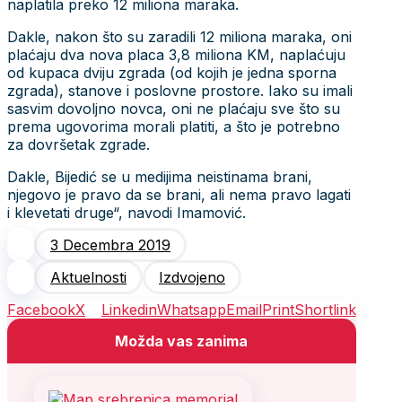
naplatila preko 12 miliona maraka.
Dakle, nakon što su zaradili 12 miliona maraka, oni
plaćaju dva nova placa 3,8 miliona KM, naplaćuju
od kupaca dviju zgrada (od kojih je jedna sporna
zgrada), stanove i poslovne prostore. Iako su imali
sasvim dovoljno novca, oni ne plaćaju sve što su
prema ugovorima morali platiti, a što je potrebno
za dovršetak zgrade.
Dakle, Bijedić se u medijima neistinama brani,
njegovo je pravo da se brani, ali nema pravo lagati
i klevetati druge“, navodi Imamović.
3 Decembra 2019
Aktuelnosti
Izdvojeno
Facebook
X
Linkedin
Whatsapp
Email
Print
Shortlink
Možda vas zanima