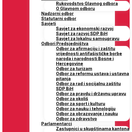
Rukovodstvo Glavnog odbora
O Glavnom odboru
Nadzorni odbor
Statutarni odbor
Savjeti
Savjet za ekonomski razvoj
Savjet za razvoj SDP BiH
Savjet za lokalnu samoupravu
Odbori Predsjedništva
Odbor za afirmaciju i zaštitu
vrijednosti antifašističke borbe
naroda i narodnosti Bosne i
Hercegovine
Odbor za turizam
Odbor za reformu ustava i ustavna
pitanja
Odbor za rad i socijalnu zaštitu
SDP BiH
Odbor za pravdu i državnu upravu
Odbor za okoliš
Odbor za sport i kulturu
Odbor za nauku i tehnologiju
Odbor za obrazovanje i nauku
Odbor za zdravstvo
Parlamentarci
Zastupnici u skupštinama kantona