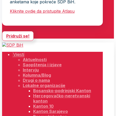
anketama koje pokreće SDP BiH.
Kliknite ovdje da pristupite Atlasu
Pridruži se!
Vijesti
Aktuelnosti
Saopštenja i izjave
Intervju
Kolumna/Blog
Drugi o nama
Lokalne organizacije
Bosansko-podrinjski Kanton
Hercegovačko-neretvanski
kanton
Kanton 10
Kanton Sarajevo