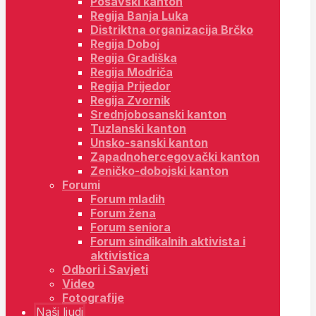
Posavski kanton
Regija Banja Luka
Distriktna organizacija Brčko
Regija Doboj
Regija Gradiška
Regija Modriča
Regija Prijedor
Regija Zvornik
Srednjobosanski kanton
Tuzlanski kanton
Unsko-sanski kanton
Zapadnohercegovački kanton
Zeničko-dobojski kanton
Forumi
Forum mladih
Forum žena
Forum seniora
Forum sindikalnih aktivista i
aktivistica
Odbori i Savjeti
Video
Fotografije
Naši ljudi