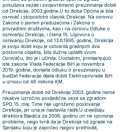
pokušava vezati i svojevremeno preuzimanje dobiti
od Direkcije, 2003.godine.U to doba Općina je bila
osnivač i stopostotni vlasnik Direkcije. Na osnovu
Zakona o javnim preduzećima i Zakona o
privrednim društvima, kao i na osnovu Odluke o
osnivanju Direkcije, i člana 15. Ugovora o
osnivanju Direkcije, od 13.6.1995. godine, Direkcija
je svoju dobit koju je ostvarila gradnjom dva
poslovna objekta, bila dužna uplatiti svom
Osnivaču, što je i učinila. Uostalom, primijenjujući
iste zakone Vlada Federacije BiH je novembra
2019. godine, donijela odluku o preuzimanju u
budžet Federacije dijela dobiti Elektroprivrede BiH
u iznosu od 46 miliona KM.
Preuzimanje dobiti od Direkcije 2003. godine nema
nikakve uzročno posljedične veze sa zgradom
SPO 15. maj. Time nije ugroženo poslovanje
Direkcije, jer ona je nastavila raditi.U izvještaju
direktora Bijedića za 2008. godinu on ne spominje
probleme, nego tvrdi da je Direkcija od zgrade na
Sjenjaku koju je započeo njegov prethodik,