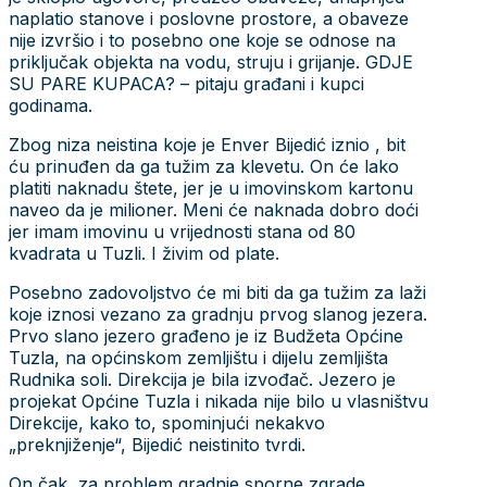
naplatio stanove i poslovne prostore, a obaveze
nije izvršio i to posebno one koje se odnose na
priključak objekta na vodu, struju i grijanje. GDJE
SU PARE KUPACA? – pitaju građani i kupci
godinama.
Zbog niza neistina koje je Enver Bijedić iznio , bit
ću prinuđen da ga tužim za klevetu. On će lako
platiti naknadu štete, jer je u imovinskom kartonu
naveo da je milioner. Meni će naknada dobro doći
jer imam imovinu u vrijednosti stana od 80
kvadrata u Tuzli. I živim od plate.
Posebno zadovoljstvo će mi biti da ga tužim za laži
koje iznosi vezano za gradnju prvog slanog jezera.
Prvo slano jezero građeno je iz Budžeta Općine
Tuzla, na općinskom zemljištu i dijelu zemljišta
Rudnika soli. Direkcija je bila izvođač. Jezero je
projekat Općine Tuzla i nikada nije bilo u vlasništvu
Direkcije, kako to, spominjući nekakvo
„preknjiženje“, Bijedić neistinito tvrdi.
On čak, za problem gradnje sporne zgrade