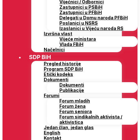
Vijećnici / Odbornici
Zastupnici u PSBiH
Zastupnici u PFBiH
Delegati u Domu naroda PFBiH
Poslanici u NSRS
Izaslanici u Vijeću naroda RS
Izvršna vlast
Vijeće ministara
Vlada FBiH
Načelnici
SDP BiH
Pregled historije
Program SDP BiH
Etički kodeks
Dokumenti
Dokumenti
Publikacije
Forumi
Forum mladih
Forum žena
Forum seniora
Forum sindikalnih aktivista /
aktivistica
Jedan član, jedan glas
English
Kontakt