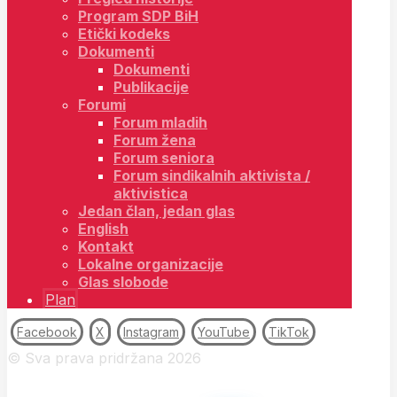
Program SDP BiH
Etički kodeks
Dokumenti
Dokumenti
Publikacije
Forumi
Forum mladih
Forum žena
Forum seniora
Forum sindikalnih aktivista /
aktivistica
Jedan član, jedan glas
English
Kontakt
Lokalne organizacije
Glas slobode
Plan
Facebook
X
Instagram
YouTube
TikTok
© Sva prava pridržana 2026