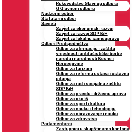
Rukovodstvo Glavnog odbora
O Glavnom odboru
Nadzorni odbor
Statutarni odbor
Savjeti
Savjet za ekonomski razvoj
Savjet za razvoj SDP BiH
Savjet za lokalnu samoupravu
Odbori Predsjedništva
Odbor za afirmaciju i zaštitu
vrijednosti antifašističke borbe
naroda i narodnosti Bosne i
Hercegovine
Odbor za turizam
Odbor za reformu ustava i ustavna
pitanja
Odbor za rad i socijalnu zaštitu
SDP BiH
Odbor za pravdu i državnu upravu
Odbor za okoliš
Odbor za sport i kulturu
Odbor za nauku i tehnologiju
Odbor za obrazovanje i nauku
Odbor za zdravstvo
Parlamentarci
Zastupnici u skupštinama kantona