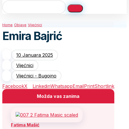
Home
Objave
Vijećnici
Emira Bajrić
10 Januara 2025
Vijećnici
Vijećnici - Bugojno
Facebook
X
Linkedin
Whatsapp
Email
Print
Shortlink
Možda vas zanima
Fatima Mašić