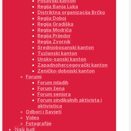
Posavski kanton
Regija Banja Luka
Distriktna organizacija Brčko
Regija Doboj
Regija Gradiška
Regija Modriča
Regija Prijedor
Regija Zvornik
Srednjobosanski kanton
Tuzlanski kanton
Unsko-sanski kanton
Zapadnohercegovački kanton
Zeničko-dobojski kanton
Forumi
Forum mladih
Forum žena
Forum seniora
Forum sindikalnih aktivista i
aktivistica
Odbori i Savjeti
Video
Fotografije
Naši ljudi