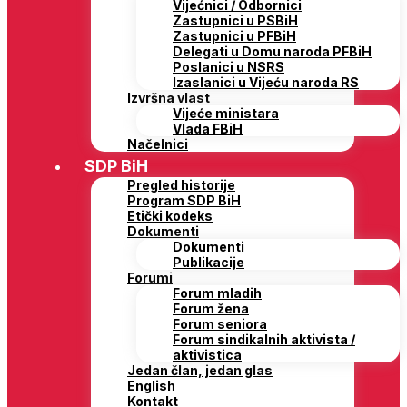
Vijećnici / Odbornici
Zastupnici u PSBiH
Zastupnici u PFBiH
Delegati u Domu naroda PFBiH
Poslanici u NSRS
Izaslanici u Vijeću naroda RS
Izvršna vlast
Vijeće ministara
Vlada FBiH
Načelnici
SDP BiH
Pregled historije
Program SDP BiH
Etički kodeks
Dokumenti
Dokumenti
Publikacije
Forumi
Forum mladih
Forum žena
Forum seniora
Forum sindikalnih aktivista /
aktivistica
Jedan član, jedan glas
English
Kontakt