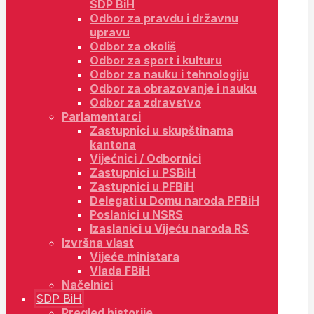
SDP BiH
Odbor za pravdu i državnu
upravu
Odbor za okoliš
Odbor za sport i kulturu
Odbor za nauku i tehnologiju
Odbor za obrazovanje i nauku
Odbor za zdravstvo
Parlamentarci
Zastupnici u skupštinama
kantona
Vijećnici / Odbornici
Zastupnici u PSBiH
Zastupnici u PFBiH
Delegati u Domu naroda PFBiH
Poslanici u NSRS
Izaslanici u Vijeću naroda RS
Izvršna vlast
Vijeće ministara
Vlada FBiH
Načelnici
SDP BiH
Pregled historije