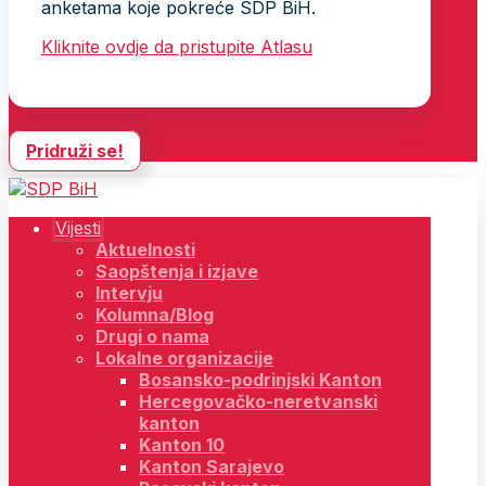
anketama koje pokreće SDP BiH.
Kliknite ovdje da pristupite Atlasu
Pridruži se!
Vijesti
Aktuelnosti
Saopštenja i izjave
Intervju
Kolumna/Blog
Drugi o nama
Lokalne organizacije
Bosansko-podrinjski Kanton
Hercegovačko-neretvanski
kanton
Kanton 10
Kanton Sarajevo