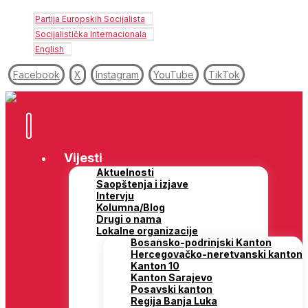
Partija Europskih Socijalista
Socijalistička Internacionala
English
Facebook
X
Instagram
YouTube
TikTok
Vijesti
Aktuelnosti
Saopštenja i izjave
Intervju
Kolumna/Blog
Drugi o nama
Lokalne organizacije
Bosansko-podrinjski Kanton
Hercegovačko-neretvanski kanton
Kanton 10
Kanton Sarajevo
Posavski kanton
Regija Banja Luka