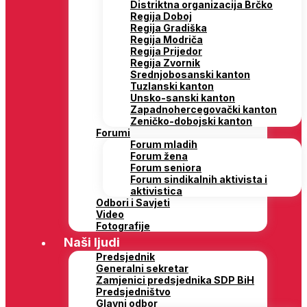
Distriktna organizacija Brčko
Regija Doboj
Regija Gradiška
Regija Modriča
Regija Prijedor
Regija Zvornik
Srednjobosanski kanton
Tuzlanski kanton
Unsko-sanski kanton
Zapadnohercegovački kanton
Zeničko-dobojski kanton
Forumi
Forum mladih
Forum žena
Forum seniora
Forum sindikalnih aktivista i
aktivistica
Odbori i Savjeti
Video
Fotografije
Naši ljudi
Predsjednik
Generalni sekretar
Zamjenici predsjednika SDP BiH
Predsjedništvo
Glavni odbor