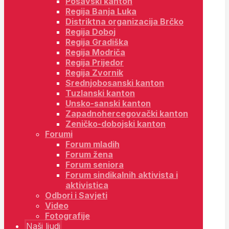
Posavski kanton
Regija Banja Luka
Distriktna organizacija Brčko
Regija Doboj
Regija Gradiška
Regija Modriča
Regija Prijedor
Regija Zvornik
Srednjobosanski kanton
Tuzlanski kanton
Unsko-sanski kanton
Zapadnohercegovački kanton
Zeničko-dobojski kanton
Forumi
Forum mladih
Forum žena
Forum seniora
Forum sindikalnih aktivista i
aktivistica
Odbori i Savjeti
Video
Fotografije
Naši ljudi