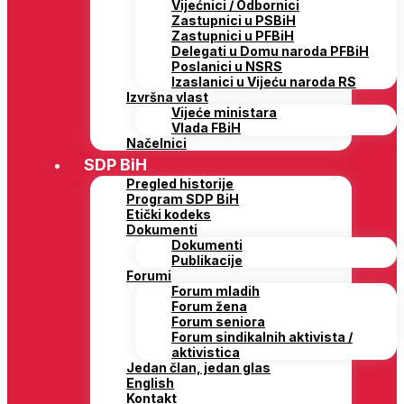
Vijećnici / Odbornici
Zastupnici u PSBiH
Zastupnici u PFBiH
Delegati u Domu naroda PFBiH
Poslanici u NSRS
Izaslanici u Vijeću naroda RS
Izvršna vlast
Vijeće ministara
Vlada FBiH
Načelnici
SDP BiH
Pregled historije
Program SDP BiH
Etički kodeks
Dokumenti
Dokumenti
Publikacije
Forumi
Forum mladih
Forum žena
Forum seniora
Forum sindikalnih aktivista /
aktivistica
Jedan član, jedan glas
English
Kontakt