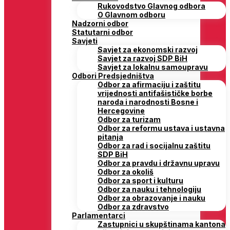
Rukovodstvo Glavnog odbora
O Glavnom odboru
Nadzorni odbor
Statutarni odbor
Savjeti
Savjet za ekonomski razvoj
Savjet za razvoj SDP BiH
Savjet za lokalnu samoupravu
Odbori Predsjedništva
Odbor za afirmaciju i zaštitu
vrijednosti antifašističke borbe
naroda i narodnosti Bosne i
Hercegovine
Odbor za turizam
Odbor za reformu ustava i ustavna
pitanja
Odbor za rad i socijalnu zaštitu
SDP BiH
Odbor za pravdu i državnu upravu
Odbor za okoliš
Odbor za sport i kulturu
Odbor za nauku i tehnologiju
Odbor za obrazovanje i nauku
Odbor za zdravstvo
Parlamentarci
Zastupnici u skupštinama kantona