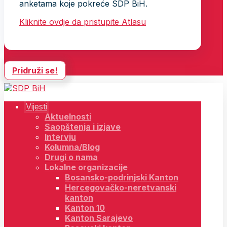
anketama koje pokreće SDP BiH.
Kliknite ovdje da pristupite Atlasu
Pridruži se!
Vijesti
Aktuelnosti
Saopštenja i izjave
Intervju
Kolumna/Blog
Drugi o nama
Lokalne organizacije
Bosansko-podrinjski Kanton
Hercegovačko-neretvanski
kanton
Kanton 10
Kanton Sarajevo