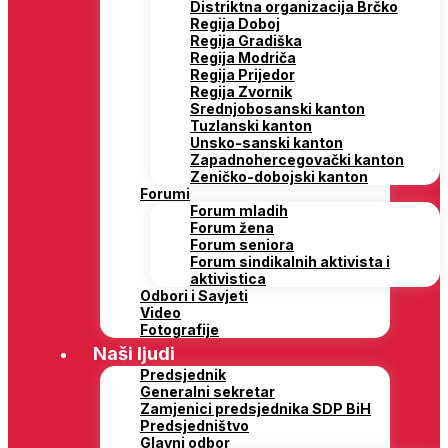
Distriktna organizacija Brčko
Regija Doboj
Regija Gradiška
Regija Modriča
Regija Prijedor
Regija Zvornik
Srednjobosanski kanton
Tuzlanski kanton
Unsko-sanski kanton
Zapadnohercegovački kanton
Zeničko-dobojski kanton
Forumi
Forum mladih
Forum žena
Forum seniora
Forum sindikalnih aktivista i
aktivistica
Odbori i Savjeti
Video
Fotografije
Naši ljudi
Predsjednik
Generalni sekretar
Zamjenici predsjednika SDP BiH
Predsjedništvo
Glavni odbor