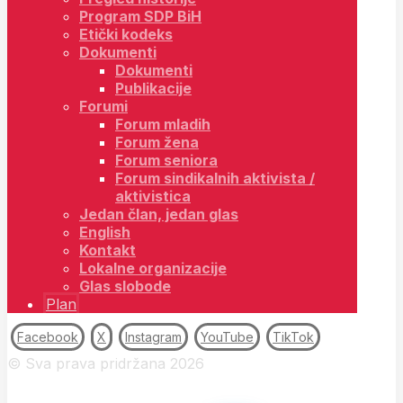
Program SDP BiH
Etički kodeks
Dokumenti
Dokumenti
Publikacije
Forumi
Forum mladih
Forum žena
Forum seniora
Forum sindikalnih aktivista /
aktivistica
Jedan član, jedan glas
English
Kontakt
Lokalne organizacije
Glas slobode
Plan
Facebook
X
Instagram
YouTube
TikTok
© Sva prava pridržana 2026