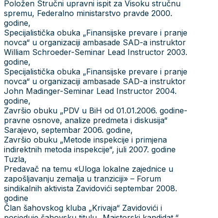
Položen Stručni upravni ispit za Visoku stručnu
spremu, Federalno ministarstvo pravde 2000.
godine,
Specijalistička obuka „Finansijske prevare i pranje
novca“ u organizaciji ambasade SAD-a instruktor
William Schroeder-Seminar Lead Instructor 2003.
godine,
Specijalistička obuka „Finansijske prevare i pranje
novca“ u organizaciji ambasade SAD-a instruktor
John Madinger-Seminar Lead Instructor 2004.
godine,
Završio obuku „PDV u BiH od 01.01.2006. godine-
pravne osnove, analize predmeta i diskusija“
Sarajevo, septembar 2006. godine,
Završio obuku „Metode inspekcije i primjena
indirektnih metoda inspekcije“, juli 2007. godine
Tuzla,
Predavač na temu «Uloga lokalne zajednice u
zapošljavanju zemalja u tranziciji» – Forum
sindikalnih aktivista Zavidovići septembar 2008.
godine
Član šahovskog kluba „Krivaja“ Zavidovići i
posjeduje šahovsku titulu „Majstorski kandidat.“