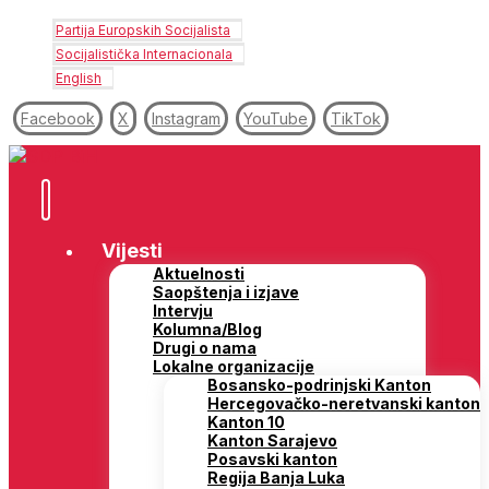
Partija Europskih Socijalista
Socijalistička Internacionala
English
Facebook
X
Instagram
YouTube
TikTok
Vijesti
Aktuelnosti
Saopštenja i izjave
Intervju
Kolumna/Blog
Drugi o nama
Lokalne organizacije
Bosansko-podrinjski Kanton
Hercegovačko-neretvanski kanton
Kanton 10
Kanton Sarajevo
Posavski kanton
Regija Banja Luka