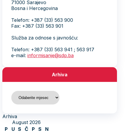
71000 Sarajevo
Bosna i Hercegovina
Telefon: +387 (33) 563 900
Fax: +387 (33) 563 901
Služba za odnose s javnošću:
Telefon: +387 (33) 563 941 ; 563 917
e-mail:
informisanje@sdp.ba
Arhiva
Arhiva
Arhiva
August 2026
P
U
S
Č
P
S
N