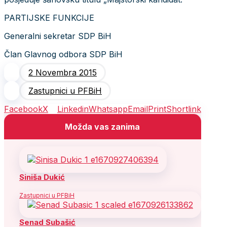
PARTIJSKE FUNKCIJE
Generalni sekretar SDP BiH
Član Glavnog odbora SDP BiH
2 Novembra 2015
Zastupnici u PFBiH
Facebook
X
Linkedin
Whatsapp
Email
Print
Shortlink
Možda vas zanima
Siniša Dukić
Zastupnici u PFBiH
Senad Subašić