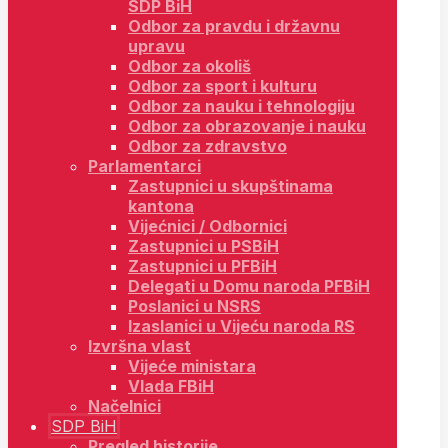
SDP BiH
Odbor za pravdu i državnu
upravu
Odbor za okoliš
Odbor za sport i kulturu
Odbor za nauku i tehnologiju
Odbor za obrazovanje i nauku
Odbor za zdravstvo
Parlamentarci
Zastupnici u skupštinama
kantona
Vijećnici / Odbornici
Zastupnici u PSBiH
Zastupnici u PFBiH
Delegati u Domu naroda PFBiH
Poslanici u NSRS
Izaslanici u Vijeću naroda RS
Izvršna vlast
Vijeće ministara
Vlada FBiH
Načelnici
SDP BiH
Pregled historije